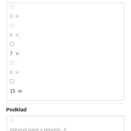
0
0
6
0
7
1
8
0
15
12
Podklad
latexový papír s velurem
0