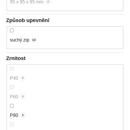
95 x 95 x 95 mm
0
Způsob upevnění
suchý zip
13
Zrnitost
P40
0
P60
0
P80
1