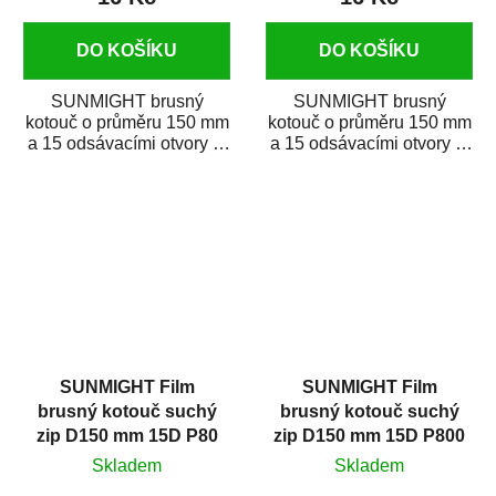
DO KOŠÍKU
DO KOŠÍKU
SUNMIGHT brusný
SUNMIGHT brusný
kotouč o průměru 150 mm
kotouč o průměru 150 mm
a 15 odsávacími otvory je
a 15 odsávacími otvory je
prémiový brusný papír k
prémiový brusný papír k
broušení širokého...
broušení širokého...
SUNMIGHT Film
SUNMIGHT Film
brusný kotouč suchý
brusný kotouč suchý
zip D150 mm 15D P80
zip D150 mm 15D P800
Skladem
Skladem