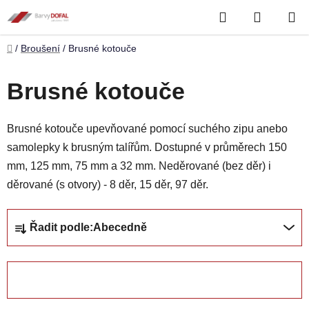
Přejít
Hledat
NÁKUP
na
obsah
KOŠÍK
Domů
/
Broušení
/
Brusné kotouče
Brusné kotouče
Brusné kotouče upevňované pomocí suchého zipu anebo
samolepky k brusným talířům. Dostupné v průměrech 150
mm, 125 mm, 75 mm a 32 mm. Neděrované (bez děr) i
děrované (s otvory) - 8 děr, 15 děr, 97 děr.
Ř
Řadit podle:
Abecedně
a
z
e
ZAVŘÍT FILTR
n
í