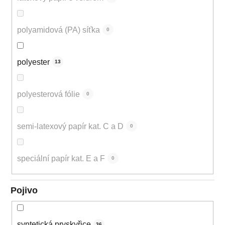
polyamidová (PA) síťka
0
polyester
13
polyesterová fólie
0
semi-latexový papír kat. C a D
0
speciální papír kat. E a F
0
Pojivo
syntetická pryskyřice
36