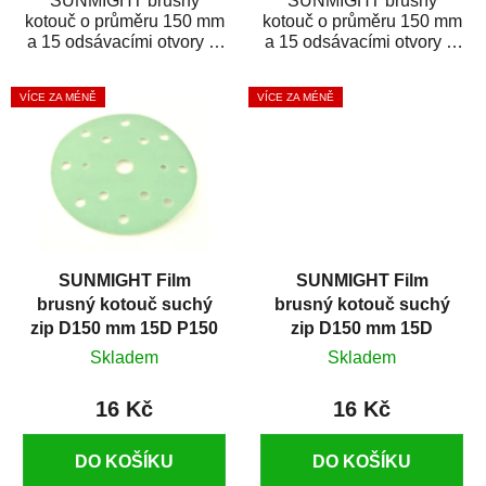
SUNMIGHT brusný
SUNMIGHT brusný
kotouč o průměru 150 mm
kotouč o průměru 150 mm
a 15 odsávacími otvory je
a 15 odsávacími otvory je
prémiový brusný papír k
prémiový brusný papír k
broušení širokého...
broušení širokého...
VÍCE ZA MÉNĚ
VÍCE ZA MÉNĚ
SUNMIGHT Film
SUNMIGHT Film
brusný kotouč suchý
brusný kotouč suchý
zip D150 mm 15D P150
zip D150 mm 15D
P1500
Skladem
Skladem
16 Kč
16 Kč
DO KOŠÍKU
DO KOŠÍKU