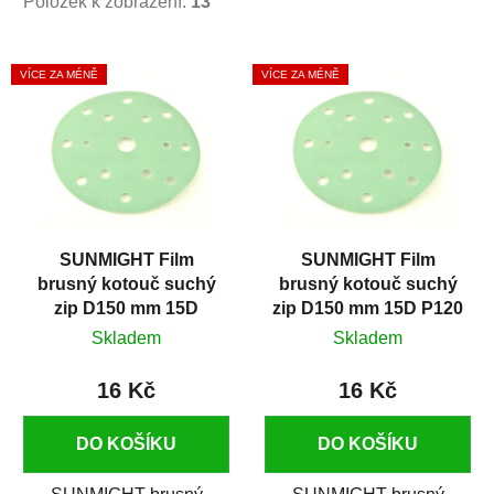
Položek k zobrazení:
13
V
VÍCE ZA MÉNĚ
VÍCE ZA MÉNĚ
ý
p
i
s
p
r
SUNMIGHT Film
SUNMIGHT Film
o
brusný kotouč suchý
brusný kotouč suchý
d
zip D150 mm 15D
zip D150 mm 15D P120
u
P1000
Skladem
Skladem
k
t
16 Kč
16 Kč
ů
DO KOŠÍKU
DO KOŠÍKU