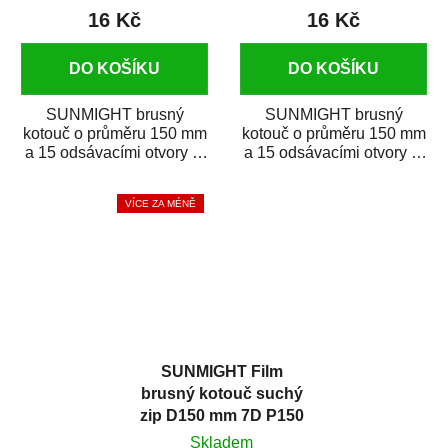
16 Kč
16 Kč
DO KOŠÍKU
DO KOŠÍKU
SUNMIGHT brusný
SUNMIGHT brusný
kotouč o průměru 150 mm
kotouč o průměru 150 mm
a 15 odsávacími otvory je
a 15 odsávacími otvory je
prémiový brusný papír k
prémiový brusný papír k
broušení širokého...
broušení širokého...
VÍCE ZA MÉNĚ
SUNMIGHT Film
brusný kotouč suchý
zip D150 mm 7D P150
Skladem