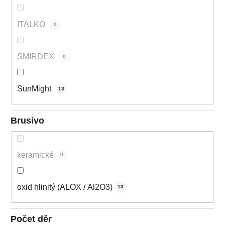
ITALKO
0
SMIRDEX
0
SunMight
13
Brusivo
keramické
0
oxid hlinitý (ALOX / Al2O3)
13
Počet děr