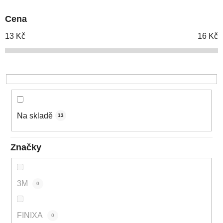
p
Cena
r
o
13
Kč
16
Kč
d
u
k
t
ů
Na skladě
13
Značky
3M
0
FINIXA
0