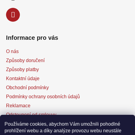
r
v
k
y
v
ý
Informace pro vás
p
i
O nás
s
u
Způsoby doručení
Způsoby platby
Kontaktní údaje
Obchodní podmínky
Podmínky ochrany osobních údajů
Reklamace
Odstoupení od smlouvy
Kontaktní formulář
Používáme cookies, abychom Vám umožnili pohodlné
prohlížení webu a díky analýze provozu webu neustále