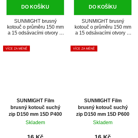
DO KOŠÍKU
DO KOŠÍKU
SUNMIGHT brusný
SUNMIGHT brusný
kotouč o průměru 150 mm
kotouč o průměru 150 mm
a 15 odsávacími otvory je
a 15 odsávacími otvory je
prémiový brusný papír k
prémiový brusný papír k
broušení širokého...
broušení širokého...
VÍCE ZA MÉNĚ
VÍCE ZA MÉNĚ
SUNMIGHT Film
SUNMIGHT Film
brusný kotouč suchý
brusný kotouč suchý
zip D150 mm 15D P400
zip D150 mm 15D P600
Skladem
Skladem
16 Kč
16 Kč