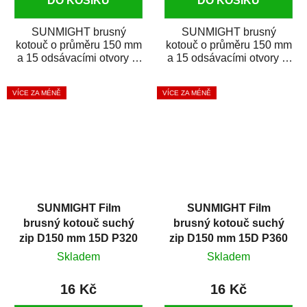
DO KOŠÍKU
DO KOŠÍKU
SUNMIGHT brusný
SUNMIGHT brusný
kotouč o průměru 150 mm
kotouč o průměru 150 mm
a 15 odsávacími otvory je
a 15 odsávacími otvory je
prémiový brusný papír k
prémiový brusný papír k
broušení širokého...
broušení širokého...
VÍCE ZA MÉNĚ
VÍCE ZA MÉNĚ
SUNMIGHT Film
SUNMIGHT Film
brusný kotouč suchý
brusný kotouč suchý
zip D150 mm 15D P320
zip D150 mm 15D P360
Skladem
Skladem
16 Kč
16 Kč