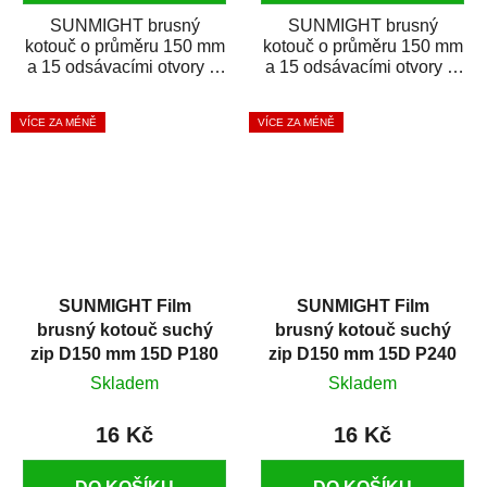
SUNMIGHT brusný
SUNMIGHT brusný
kotouč o průměru 150 mm
kotouč o průměru 150 mm
a 15 odsávacími otvory je
a 15 odsávacími otvory je
prémiový brusný papír k
prémiový brusný papír k
broušení širokého...
broušení širokého...
VÍCE ZA MÉNĚ
VÍCE ZA MÉNĚ
SUNMIGHT Film
SUNMIGHT Film
brusný kotouč suchý
brusný kotouč suchý
zip D150 mm 15D P180
zip D150 mm 15D P240
Skladem
Skladem
16 Kč
16 Kč