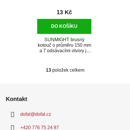
13 Kč
DO KOŠÍKU
SUNMIGHT brusný
kotouč o průměru 150 mm
a 7 odsávacími otvory je
prémiový brusný papír k
broušení širokého...
13
položek celkem
O
v
l
Z
á
á
d
Kontakt
p
a
a
c
dofal
@
dofal.cz
t
í
í
p
+420 776 75 24 97