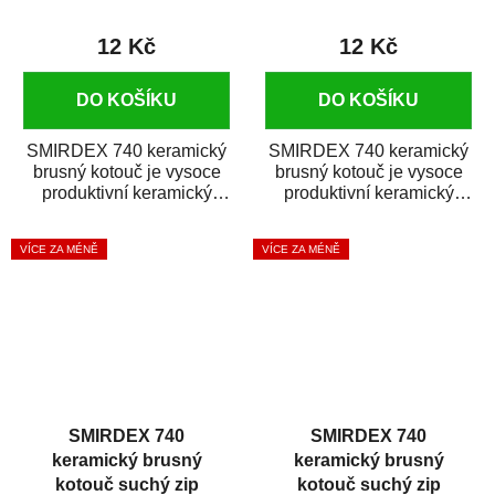
12 Kč
12 Kč
DO KOŠÍKU
DO KOŠÍKU
SMIRDEX 740 keramický
SMIRDEX 740 keramický
brusný kotouč je vysoce
brusný kotouč je vysoce
produktivní keramický
produktivní keramický
brusný materiál s rychlým
brusný materiál s rychlým
úběrem...
úběrem...
VÍCE ZA MÉNĚ
VÍCE ZA MÉNĚ
SMIRDEX 740
SMIRDEX 740
keramický brusný
keramický brusný
kotouč suchý zip
kotouč suchý zip