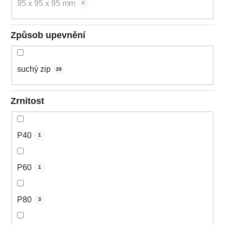
95 x 95 x 95 mm
0
Způsob upevnění
suchý zip
39
Zrnitost
P40
1
P60
1
P80
3