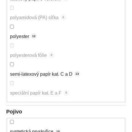
polyamidová (PA) síťka
0
polyester
12
polyesterová fólie
0
semi-latexový papír kat. C a D
13
speciální papír kat. E a F
0
Pojivo
syntetická pryskyřice
10