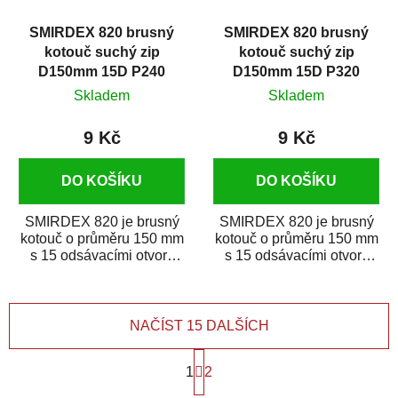
SMIRDEX 820 brusný
SMIRDEX 820 brusný
kotouč suchý zip
kotouč suchý zip
D150mm 15D P240
D150mm 15D P320
Skladem
Skladem
9 Kč
9 Kč
DO KOŠÍKU
DO KOŠÍKU
SMIRDEX 820 je brusný
SMIRDEX 820 je brusný
kotouč o průměru 150 mm
kotouč o průměru 150 mm
s 15 odsávacími otvory
s 15 odsávacími otvory
zrnitosti P240 určený pro
zrnitosti P320 určený pro
náročné...
náročné...
NAČÍST 15 DALŠÍCH
S
1
t
2
r
O