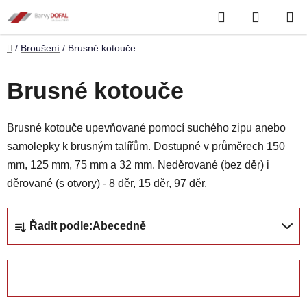
Přejít
Hledat
NÁKUP
na
obsah
KOŠÍK
Domů
/
Broušení
/
Brusné kotouče
Brusné kotouče
Brusné kotouče upevňované pomocí suchého zipu anebo
samolepky k brusným talířům. Dostupné v průměrech 150
mm, 125 mm, 75 mm a 32 mm. Neděrované (bez děr) i
děrované (s otvory) - 8 děr, 15 děr, 97 děr.
Ř
Řadit podle:
Abecedně
a
z
e
ZAVŘÍT FILTR
n
í