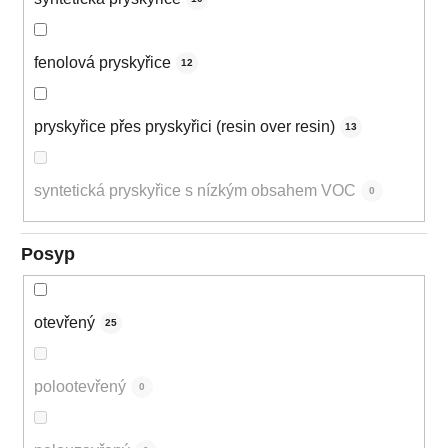
fenolová pryskyřice
12
pryskyřice přes pryskyřici (resin over resin)
13
syntetická pryskyřice s nízkým obsahem VOC
0
Posyp
otevřený
25
polootevřený
0