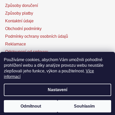
Způsoby doručení
Způsoby platby
Kontaktní údaje
Obchodní podmínky
Podmínky ochrany osobních údajů
Reklamace
Odstoupení od smlouvy
Kontaktní formulář
Používáme cookies, abychom Vám umožnili pohodlné
prohlížení webu a díky analýze provozu webu neustále
zlepšovali jeho funkce, výkon a použitelnost.
Více
Facebook
informací
Nastavení
Vytvořil Shoptet
Odmítnout
Souhlasím
Copyright 2026
DOFAL autolaky
. Všechna práva
vyhrazena.
Upravit nastavení cookies