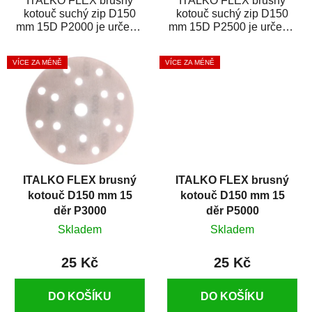
ITALKO FLEX brusný
ITALKO FLEX brusný
kotouč suchý zip D150
kotouč suchý zip D150
mm 15D P2000 je určen k
mm 15D P2500 je určen k
odstranění nedokonalostí
odstranění nedokonalostí
lakovaného...
lakovaného...
VÍCE ZA MÉNĚ
VÍCE ZA MÉNĚ
ITALKO FLEX brusný
ITALKO FLEX brusný
kotouč D150 mm 15
kotouč D150 mm 15
děr P3000
děr P5000
Skladem
Skladem
25 Kč
25 Kč
DO KOŠÍKU
DO KOŠÍKU