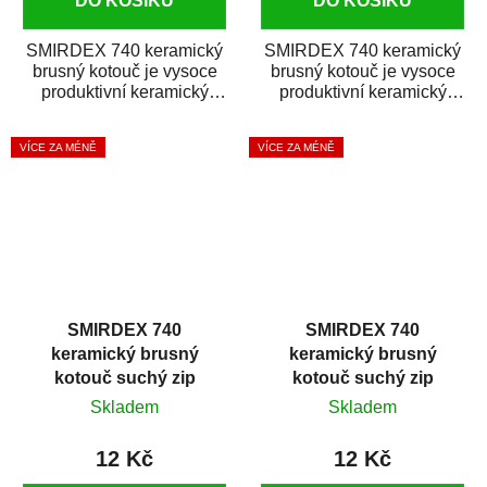
DO KOŠÍKU
DO KOŠÍKU
SMIRDEX 740 keramický
SMIRDEX 740 keramický
brusný kotouč je vysoce
brusný kotouč je vysoce
produktivní keramický
produktivní keramický
brusný materiál s rychlým
brusný materiál s rychlým
úběrem...
úběrem...
VÍCE ZA MÉNĚ
VÍCE ZA MÉNĚ
SMIRDEX 740
SMIRDEX 740
keramický brusný
keramický brusný
kotouč suchý zip
kotouč suchý zip
D150mm 15D P150
D150mm 15D P180
Skladem
Skladem
12 Kč
12 Kč