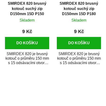
SMIRDEX 820 brusný
SMIRDEX 820 brusný
kotouč suchý zip
kotouč suchý zip
D150mm 15D P150
D150mm 15D P180
Skladem
Skladem
9 Kč
9 Kč
DO KOŠÍKU
DO KOŠÍKU
SMIRDEX 820 je brusný
SMIRDEX 820 je brusný
kotouč o průměru 150 mm
kotouč o průměru 150 mm
s 15 odsávacími otvory
s 15 odsávacími otvory
zrnitosti P150 určený pro
zrnitosti P180 určený pro
náročné...
náročné...