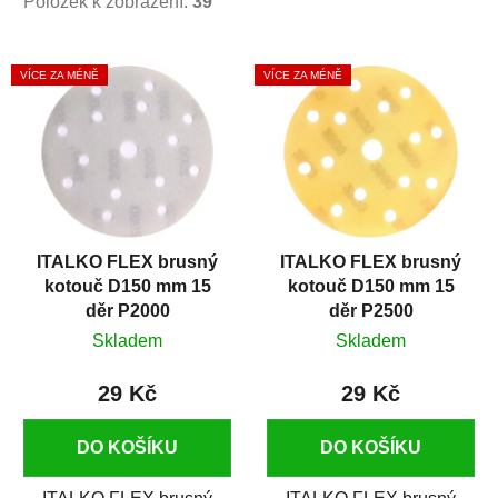
Položek k zobrazení:
39
V
VÍCE ZA MÉNĚ
VÍCE ZA MÉNĚ
ý
p
i
s
p
r
ITALKO FLEX brusný
ITALKO FLEX brusný
o
kotouč D150 mm 15
kotouč D150 mm 15
d
děr P2000
děr P2500
u
Skladem
Skladem
k
t
29 Kč
29 Kč
ů
DO KOŠÍKU
DO KOŠÍKU