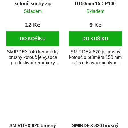
kotouč suchý zip
D150mm 15D P100
D150mm 15D P80
Skladem
Skladem
12 Kč
9 Kč
DO KOŠÍKU
DO KOŠÍKU
SMIRDEX 740 keramický
SMIRDEX 820 je brusný
brusný kotouč je vysoce
kotouč o průměru 150 mm
produktivní keramický
s 15 odsávacími otvory
brusný materiál s rychlým
zrnitosti P100 určený pro
úběrem...
náročné...
SMIRDEX 820 brusný
SMIRDEX 820 brusný