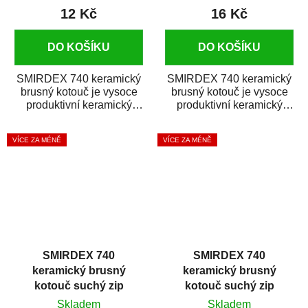
12 Kč
16 Kč
DO KOŠÍKU
DO KOŠÍKU
SMIRDEX 740 keramický
SMIRDEX 740 keramický
brusný kotouč je vysoce
brusný kotouč je vysoce
produktivní keramický
produktivní keramický
brusný materiál s rychlým
brusný materiál s rychlým
úběrem...
úběrem...
VÍCE ZA MÉNĚ
VÍCE ZA MÉNĚ
SMIRDEX 740
SMIRDEX 740
keramický brusný
keramický brusný
kotouč suchý zip
kotouč suchý zip
D150mm 15D P400
D150mm 15D P500
Skladem
Skladem