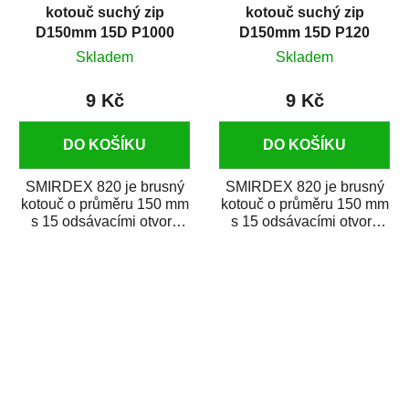
kotouč suchý zip
kotouč suchý zip
D150mm 15D P1000
D150mm 15D P120
Skladem
Skladem
9 Kč
9 Kč
DO KOŠÍKU
DO KOŠÍKU
SMIRDEX 820 je brusný
SMIRDEX 820 je brusný
kotouč o průměru 150 mm
kotouč o průměru 150 mm
s 15 odsávacími otvory
s 15 odsávacími otvory
zrnitosti P1000 určený pro
zrnitosti P120 určený pro
náročné...
náročné...