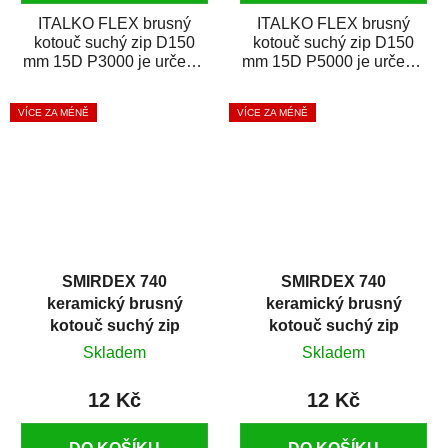
ITALKO FLEX brusný
ITALKO FLEX brusný
kotouč suchý zip D150
kotouč suchý zip D150
mm 15D P3000 je určen k
mm 15D P5000 je určen k
odstranění nedokonalostí
odstranění nedokonalostí
lakovaného...
lakovaného...
VÍCE ZA MÉNĚ
VÍCE ZA MÉNĚ
SMIRDEX 740
SMIRDEX 740
keramický brusný
keramický brusný
kotouč suchý zip
kotouč suchý zip
D150mm 15D P100
D150mm 15D P120
Skladem
Skladem
12 Kč
12 Kč