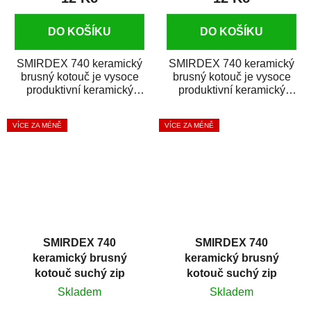
DO KOŠÍKU
DO KOŠÍKU
SMIRDEX 740 keramický
SMIRDEX 740 keramický
brusný kotouč je vysoce
brusný kotouč je vysoce
produktivní keramický
produktivní keramický
brusný materiál s rychlým
brusný materiál s rychlým
úběrem...
úběrem...
VÍCE ZA MÉNĚ
VÍCE ZA MÉNĚ
SMIRDEX 740
SMIRDEX 740
keramický brusný
keramický brusný
kotouč suchý zip
kotouč suchý zip
D150mm 15D P320
D150mm 15D P40
Skladem
Skladem