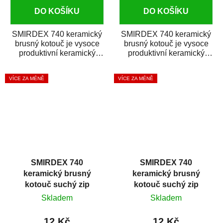
DO KOŠÍKU
DO KOŠÍKU
SMIRDEX 740 keramický
SMIRDEX 740 keramický
brusný kotouč je vysoce
brusný kotouč je vysoce
produktivní keramický
produktivní keramický
brusný materiál s rychlým
brusný materiál s rychlým
úběrem...
úběrem...
VÍCE ZA MÉNĚ
VÍCE ZA MÉNĚ
SMIRDEX 740
SMIRDEX 740
keramický brusný
keramický brusný
kotouč suchý zip
kotouč suchý zip
D150mm 15D P220
D150mm 15D P240
Skladem
Skladem
12 Kč
12 Kč