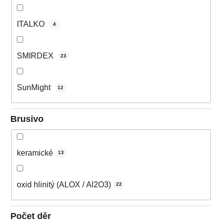
ITALKO
4
SMIRDEX
23
SunMight
12
Brusivo
keramické
13
oxid hlinitý (ALOX / Al2O3)
22
Počet děr