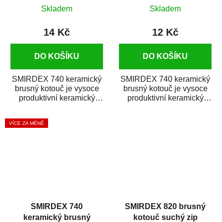
D150mm 15D P60
D150mm 15D P600
Skladem
Skladem
14 Kč
12 Kč
DO KOŠÍKU
DO KOŠÍKU
SMIRDEX 740 keramický
SMIRDEX 740 keramický
brusný kotouč je vysoce
brusný kotouč je vysoce
produktivní keramický
produktivní keramický
brusný materiál s rychlým
brusný materiál s rychlým
úběrem...
úběrem...
VÍCE ZA MÉNĚ
SMIRDEX 740
SMIRDEX 820 brusný
keramický brusný
kotouč suchý zip