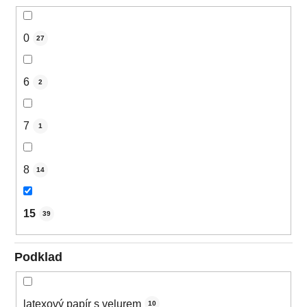
0
27
6
2
7
1
8
14
15
39
Podklad
latexový papír s velurem
10