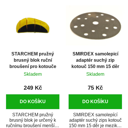
ke...
mm. K brusce se...
STARCHEM pružný
SMIRDEX samolepicí
brusný blok ruční
adaptér suchý zip
broušení pro kotouče
kotouč 150 mm 15 děr
D150 mm
Skladem
Skladem
249 Kč
75 Kč
DO KOŠÍKU
DO KOŠÍKU
STARCHEM pružný
SMIRDEX samolepící
brusný blok je určený k
adaptér suchý zips kotouč
ručnímu broušení menších
150 mm 15 děr je mezikus