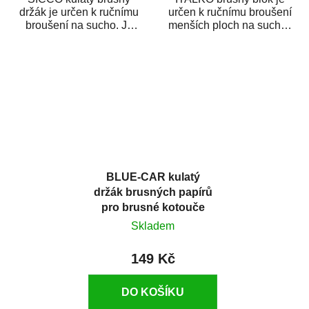
držák je určen k ručnímu
určen k ručnímu broušení
broušení na sucho. Je
menších ploch na sucho i
vyroben z lehkého plastu,
na mokro. Je vyroben z
je vybaven...
lehkého...
BLUE-CAR kulatý
držák brusných papírů
pro brusné kotouče
D150 mm suchý zip
Skladem
149 Kč
DO KOŠÍKU