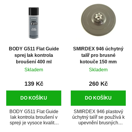
BODY G511 Flat Guide
SMIRDEX 946 úchytný
sprej lak kontrola
talíř pro brusné
broušení 400 ml
kotouče 150 mm
Skladem
Skladem
139 Kč
260 Kč
DO KOŠÍKU
DO KOŠÍKU
BODY G511 Flat Guide
SMIRDEX 946 plastový
lak kontrola broušení v
úchytný talíř se používá k
spreji je vysoce kvalitní
upevnění brusných
černý sprej, který slouží
kotoučů o průměru 150