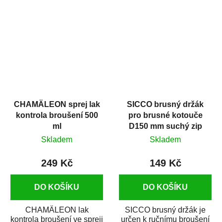
ploch na sucho. Strana
na upevnění brusných
úchytu je rozdělena...
papírů na suchý...
CHAMÄLEON sprej lak
SICCO brusný držák
kontrola broušení 500
pro brusné kotouče
ml
D150 mm suchý zip
Skladem
Skladem
249 Kč
149 Kč
DO KOŠÍKU
DO KOŠÍKU
CHAMÄLEON lak
SICCO brusný držák je
kontrola broušení ve spreji
určen k ručnímu broušení