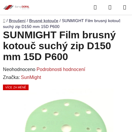
Přejít
Hledat
NÁKUP
na
obsah
KOŠÍK
Domů
/
Broušení
/
Brusné kotouče
/
SUNMIGHT Film brusný kotouč
suchý zip D150 mm 15D P600
SUNMIGHT Film brusný
kotouč suchý zip D150
mm 15D P600
Průměrné
Neohodnoceno
Podrobnosti hodnocení
hodnocení
Značka:
SunMight
produktu
VÍCE ZA MÉNĚ
je
0,0
z
5
hvězdiček.