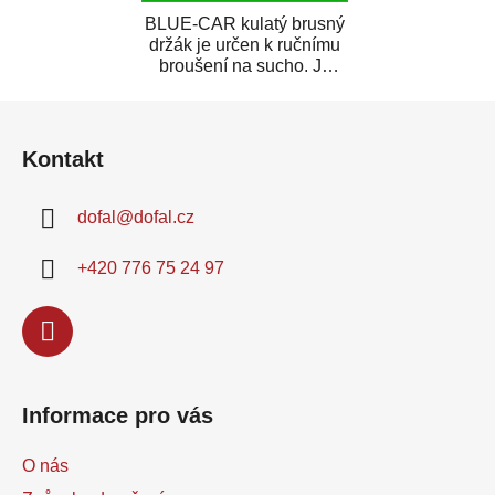
BLUE-CAR kulatý brusný
držák je určen k ručnímu
broušení na sucho. Je
vyroben z lehkého plastu,
Z
je vybaven...
á
Kontakt
p
a
dofal
@
dofal.cz
t
í
+420 776 75 24 97
Informace pro vás
O nás