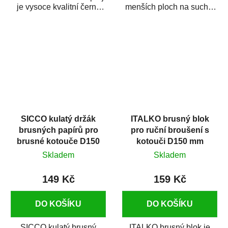
je vysoce kvalitní černý
menších ploch na sucho.
sprej, který slouží pro
Je vyroben z lehkého
kontrolu kvality...
plastu, a je...
SICCO kulatý držák
ITALKO brusný blok
brusných papírů pro
pro ruční broušení s
brusné kotouče D150
kotouči D150 mm
mm suchý zip
suchý zip
Skladem
Skladem
149 Kč
159 Kč
DO KOŠÍKU
DO KOŠÍKU
SICCO kulatý brusný
ITALKO brusný blok je