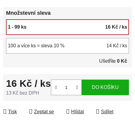
Množstevní sleva
1 - 99 ks
16 Kč
/ ks
100 a více ks = sleva 10 %
14 Kč
/ ks
Ušetříte
0 Kč
16 Kč
/ ks
DO KOŠÍKU
13 Kč bez DPH
Měrná cena:
Tisk
Zeptat se
Hlídat
Sdílet