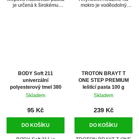
je určená k širokému
mokro je voděodolný
použití
brusný papír určený
v autoopravárenství
především pro...
i v domácí dílně....
BODY Soft 211
TROTON BRAYT T
univerzální
ONE STEP PREMIUM
polyesterový tmel 380
leštící pasta 100 g
g
Skladem
Skladem
95 Kč
239 Kč
DO KOŠÍKU
DO KOŠÍKU