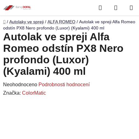
Přejít
Hledat
NÁKUP
na
obsah
KOŠÍK
Domů
/
Autolaky ve spreji
/
ALFA ROMEO
/
Autolak ve spreji Alfa Romeo
odstín PX8 Nero profondo (Luxor) (Kyalami) 400 ml
Autolak ve spreji Alfa
Romeo odstín PX8 Nero
profondo (Luxor)
(Kyalami) 400 ml
Průměrné
Neohodnoceno
Podrobnosti hodnocení
hodnocení
Značka:
ColorMatic
produktu
je
0,0
z
5