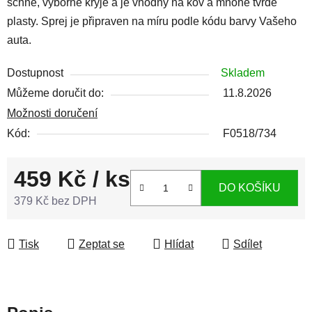
schne, výborně kryje a je vhodný na kov a mnohé tvrdé
plasty. Sprej je připraven na míru podle kódu barvy Vašeho
auta.
Dostupnost
Skladem
Můžeme doručit do:
11.8.2026
Možnosti doručení
Kód:
F0518/734
459 Kč
/ ks
DO KOŠÍKU
379 Kč bez DPH
Měrná cena:
Tisk
Zeptat se
Hlídat
Sdílet