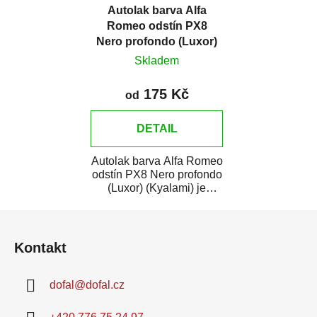
Autolak barva Alfa
Romeo odstín PX8
Nero profondo (Luxor)
(Kyalami)
Skladem
175 Kč
od
DETAIL
Autolak barva Alfa Romeo
odstín PX8 Nero profondo
(Luxor) (Kyalami) je
vysoce kvalitní barva na
Z
auto na...
á
Kontakt
p
a
dofal
@
dofal.cz
t
í