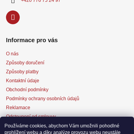
+420 776 75 24 97
Informace pro vás
O nás
Způsoby doručení
Způsoby platby
Kontaktní údaje
Obchodní podmínky
Podmínky ochrany osobních údajů
Reklamace
Odstoupení od smlouvy
Kontaktní formulář
Používáme cookies, abychom Vám umožnili pohodlné
prohlížení webu a díky analýze provozu webu neustále