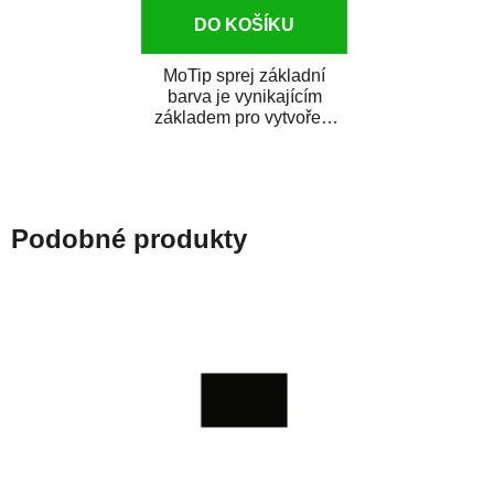
DO KOŠÍKU
MoTip sprej základní
barva je vynikajícím
základem pro vytvoření
neutrálního podkladu pod
vrchní lak. Je...
Podobné produkty