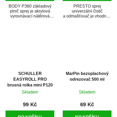
BODY P360 základový
PRESTO sprej
plnič sprej je akrylová
univerzální čistič
vyrovnávací nátěrová
a odmašťovač je vhodný k
hmota určená pro
odmašťování a čištění
vyplnění drobných...
kovových a plastových...
SCHULLER
MarPin bezoplachový
EASYROLL PRO
odrezovač 500 ml
brusná rolka mini P120
Skladem
Skladem
99 Kč
69 Kč