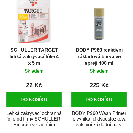
SCHULLER TARGET
BODY P960 reaktivní
lehká zakrývací fólie 4
základová barva ve
x 5 m
spreji 400 ml
Skladem
Skladem
22 Kč
225 Kč
DO KOŠÍKU
DO KOŠÍKU
Lehká zakrývací ochranná
BODY P960 Wash Primer
fólie od firmy SCHULLER.
je vynikající dvousložková
Při práci ve vnitřním
reaktivní základní barva
prostředí chrání před
ve spreji. Je vhodná