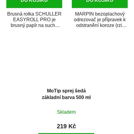
DO KOŠÍKU
DO KOŠÍKU
Brusná rolka SCHULLER
MARPIN bezoplachový
EASYROLL PRO je
odrezovač je přípravek k
brusný papír na suché
odstranění koroze (rzi)
broušení dodávaný ve
z kovových předmětů.
formě praktické rolky. Je...
Odrezovač po...
MoTip sprej šedá
základní barva 500 ml
Skladem
219 Kč