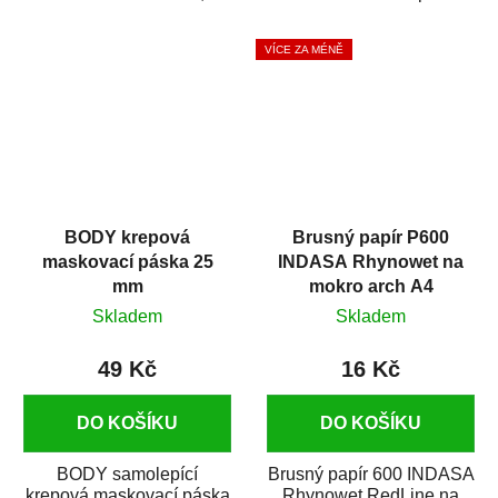
silikónu a mastnoty z
která zajistí přilnavost
povrchů před jejich...
vrchních...
VÍCE ZA MÉNĚ
BODY krepová
Brusný papír P600
maskovací páska 25
INDASA Rhynowet na
mm
mokro arch A4
Skladem
Skladem
49 Kč
16 Kč
DO KOŠÍKU
DO KOŠÍKU
BODY samolepící
Brusný papír 600 INDASA
krepová maskovací páska
Rhynowet RedLine na