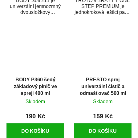
BODY Soft 211 je
TROTON BRAYT T ONE
univerzální jemnozrnný
STEP PREMIUM je
dvousložkový
jednokroková leštící pasta
polyesterový tmel s
nové generace s
dobrými plnícími
obsahem vysoce
schopnostmi. Je...
kvalitního...
BODY P360 šedý
PRESTO sprej
základový plnič ve
univerzální čistič a
spreji 400 ml
odmašťovač 500 ml
Skladem
Skladem
190 Kč
159 Kč
DO KOŠÍKU
DO KOŠÍKU