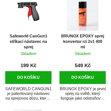
Safeworld CanGun1
BRUNOX EPOXY sprej
stříkací nástavec na
konvertor rzi 2v1 400
sprej
ml
Skladem
Skladem
199 Kč
549 Kč
DO KOŠÍKU
DO KOŠÍKU
SAFEWORLD CANGUN1
BRUNOX EPOXY je první
je patentovaný nástavec
sprej na světě, který
na sprejovou dózu, který ji
funguje jako odstraňovač
promění na profesionální
rzi s epoxidovou
stříkací...
pryskyřicí. Byl...