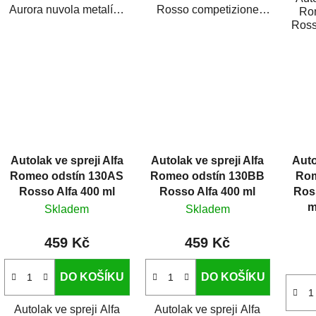
Aurora nuvola metalíza
Rosso competizione
Ro
je vysoce kvalitní barva
metalíza je vysoce
Ross
na auto ve spreji...
kvalitní barva na auto
me
ve...
kvali
Autolak ve spreji Alfa
Autolak ve spreji Alfa
Auto
Romeo odstín 130AS
Romeo odstín 130BB
Rom
Rosso Alfa 400 ml
Rosso Alfa 400 ml
Ros
m
Skladem
Skladem
459 Kč
459 Kč
DO KOŠÍKU
DO KOŠÍKU
Autolak ve spreji Alfa
Autolak ve spreji Alfa