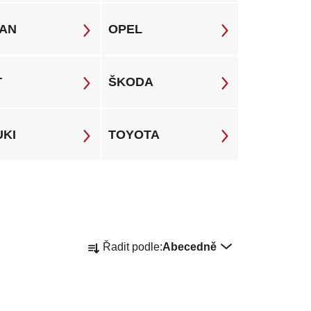
SAN
OPEL
T
ŠKODA
UKI
TOYOTA
Ř
Řadit podle:
Abecedně
a
z
e
n