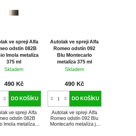
í
p
r
o
d
lak ve spreji Alfa
Autolak ve spreji Alfa
u
eo odstín 082B
Romeo odstín 092
k
nio Imola metalíza
Blu Montecarlo
t
375 ml
metalíza 375 ml
ů
Skladem
Skladem
490 Kč
490 Kč
DO KOŠÍKU
DO KOŠÍKU
lak ve spreji Alfa
Autolak ve spreji Alfa
meo odstín 082B
Romeo odstín 092 Blu
io Imola metalíza je
Montecarlo metalíza je
e kvalitní barva na
vysoce kvalitní barva na
uto ve spreji...
auto ve spreji...