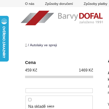
Přejít
O nás
Způsoby doručení
Způsoby platby
na
obsah
Domů
/
Autolaky ve spreji
P
o
Cena
s
459
Kč
1469
Kč
t
r
a
n
n
í
Na skladě
14413