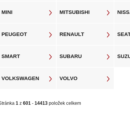
MINI
MITSUBISHI
NIS
PEUGEOT
RENAULT
SEA
SMART
SUBARU
SUZ
VOLKSWAGEN
VOLVO
Stránka
1
z
601
-
14413
položek celkem
V
ý