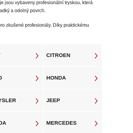
eje jsou vybaveny profesionální tryskou, která
dký a odolný povrch.
 pro zkušené profesionály. Díky praktickému
W
CITROEN
D
HONDA
YSLER
JEEP
DA
MERCEDES