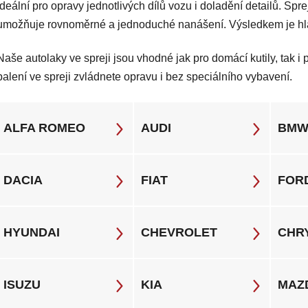
ideální pro opravy jednotlivých dílů vozu i doladění detailů. Spr
umožňuje rovnoměrné a jednoduché nanášení. Výsledkem je hla
Naše autolaky ve spreji jsou vhodné jak pro domácí kutily, tak i
balení ve spreji zvládnete opravu i bez speciálního vybavení.
ALFA ROMEO
AUDI
BM
DACIA
FIAT
FOR
HYUNDAI
CHEVROLET
CHR
ISUZU
KIA
MAZ