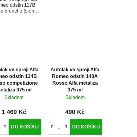
kvalitní barva na auto ve
meo odstín 117B
spreji na opravu...
o brunello (siena)
talíza je vysoce
tní barva na auto...
lak ve spreji Alfa
Autolak ve spreji Alfa
eo odstín 134B
Romeo odstín 148A
so competizione
Rosso Alfa metalíza
etalíza 375 ml
375 ml
Skladem
Skladem
1 469 Kč
490 Kč
DO KOŠÍKU
DO KOŠÍKU