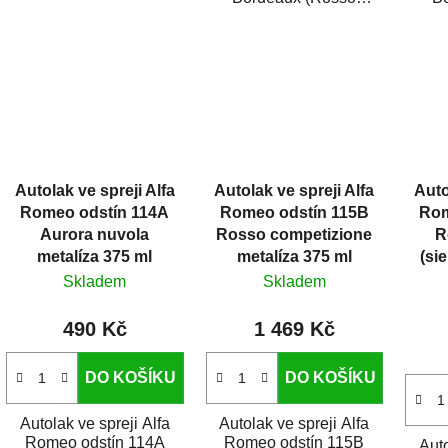
auto ve spreji...
Monza) metalíza je
Mo
vysoce kvalitní barva na
vysoc
auto ve...
Autolak ve spreji Alfa
Autolak ve spreji Alfa
Auto
Romeo odstín 114A
Romeo odstín 115B
Rom
Aurora nuvola
Rosso competizione
R
metalíza 375 ml
metalíza 375 ml
(si
Skladem
Skladem
490 Kč
1 469 Kč
DO KOŠÍKU
DO KOŠÍKU
Autolak ve spreji Alfa
Autolak ve spreji Alfa
Romeo odstín 114A
Romeo odstín 115B
Auto