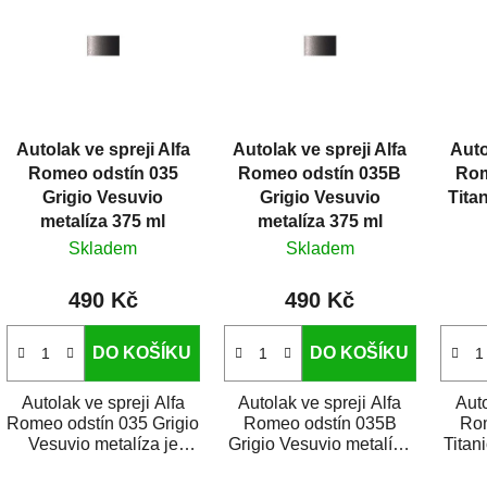
p
i
s
p
r
Autolak ve spreji Alfa
Autolak ve spreji Alfa
Auto
o
Romeo odstín 035
Romeo odstín 035B
Rom
d
Grigio Vesuvio
Grigio Vesuvio
Tita
u
metalíza 375 ml
metalíza 375 ml
k
Skladem
Skladem
t
490 Kč
490 Kč
ů
DO KOŠÍKU
DO KOŠÍKU
Autolak ve spreji Alfa
Autolak ve spreji Alfa
Auto
Romeo odstín 035 Grigio
Romeo odstín 035B
Ro
Vesuvio metalíza je
Grigio Vesuvio metalíza
Titan
vysoce kvalitní barva na
je vysoce kvalitní barva
vysoc
auto ve spreji...
na auto ve spreji...
a