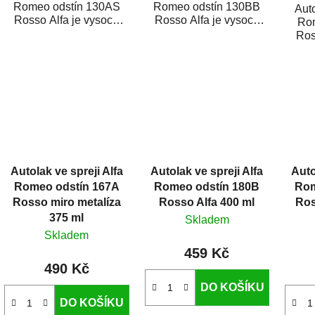
Romeo odstín 130AS
Romeo odstín 130BB
Auto
Rosso Alfa je vysoce
Rosso Alfa je vysoce
Ro
kvalitní barva na auto ve
kvalitní barva na auto ve
Ros
spreji na opravu...
spreji na opravu...
me
kval
Autolak ve spreji Alfa
Autolak ve spreji Alfa
Auto
Romeo odstín 167A
Romeo odstín 180B
Rom
Rosso miro metalíza
Rosso Alfa 400 ml
Ros
375 ml
Skladem
Skladem
459 Kč
490 Kč
DO KOŠÍKU
DO KOŠÍKU