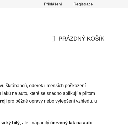
Přihlášení
Registrace
any osobních údajů
Reklamace
Odstoupení od smlouvy
PRÁZDNÝ KOŠÍK
NÁKUPNÍ
KOŠÍK
ravu škrábanců, oděrek i menších poškození
 laků na auto, které se snadno aplikují a přitom
reji
pro běžné opravy nebo vylepšení vzhledu, u
lasický
bílý
, ale i nápaditý
červený lak na auto
–