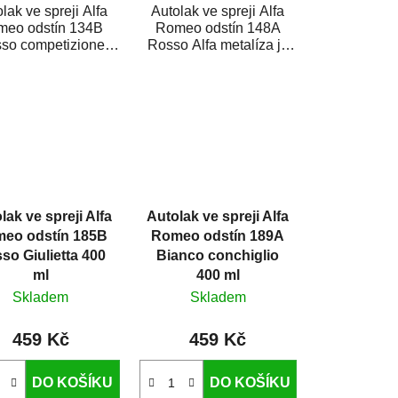
lak ve spreji Alfa
Autolak ve spreji Alfa
meo odstín 134B
Romeo odstín 148A
so competizione
Rosso Alfa metalíza je
talíza je vysoce
vysoce kvalitní barva na
itní barva na auto
auto ve spreji na...
ve...
lak ve spreji Alfa
Autolak ve spreji Alfa
eo odstín 185B
Romeo odstín 189A
so Giulietta 400
Bianco conchiglio
ml
400 ml
Skladem
Skladem
459 Kč
459 Kč
DO KOŠÍKU
DO KOŠÍKU