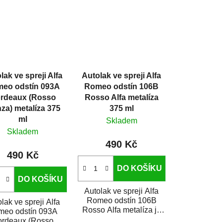
lak ve spreji Alfa
Autolak ve spreji Alfa
eo odstín 093A
Romeo odstín 106B
rdeaux (Rosso
Rosso Alfa metalíza
za) metalíza 375
375 ml
ml
Skladem
Skladem
490 Kč
490 Kč
DO KOŠÍKU
DO KOŠÍKU
Autolak ve spreji Alfa
Romeo odstín 106B
lak ve spreji Alfa
Rosso Alfa metalíza je
meo odstín 093A
vysoce kvalitní barva na
ordeaux (Rosso