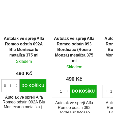
Autolak ve spreji Alfa
Autolak ve spreji Alfa
Auto
Romeo odstín 092A
Romeo odstín 093
Rom
Blu Montecarlo
Bordeaux (Rosso
Bo
metalíza 375 ml
Monza) metalíza 375
Mon
ml
Skladem
Skladem
490 Kč
490 Kč
DO KOŠÍKU
DO KOŠÍKU
Autolak ve spreji Alfa
Romeo odstín 092A Blu
Autolak ve spreji Alfa
Auto
Montecarlo metalíza je
Romeo odstín 093
Ro
vysoce kvalitní barva na
Bordeaux (Rosso
B