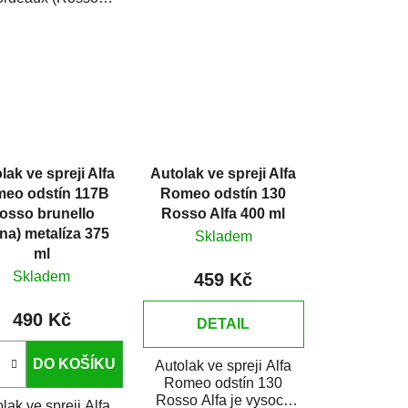
auto ve spreji na...
nza) metalíza je
e kvalitní barva na
auto...
lak ve spreji Alfa
Autolak ve spreji Alfa
eo odstín 117B
Romeo odstín 130
osso brunello
Rosso Alfa 400 ml
ena) metalíza 375
Skladem
ml
Skladem
459 Kč
490 Kč
DETAIL
DO KOŠÍKU
Autolak ve spreji Alfa
Romeo odstín 130
Rosso Alfa je vysoce
lak ve spreji Alfa