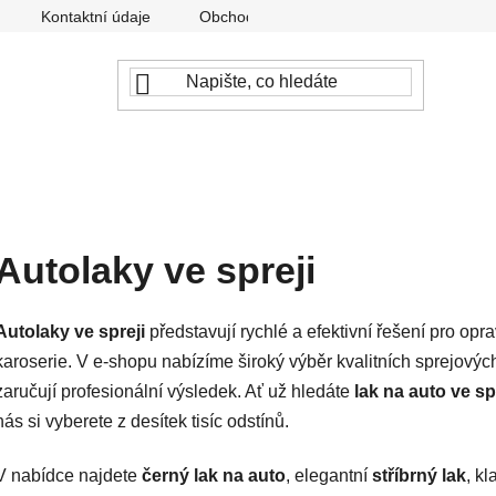
Kontaktní údaje
Obchodní podmínky
Podmínky ochr
Autolaky ve spreji
Autolaky ve spreji
představují rychlé a efektivní řešení pro op
karoserie. V e-shopu nabízíme široký výběr kvalitních sprejových
zaručují profesionální výsledek. Ať už hledáte
lak na auto ve sp
nás si vyberete z desítek tisíc odstínů.
V nabídce najdete
černý lak na auto
, elegantní
stříbrný lak
, k