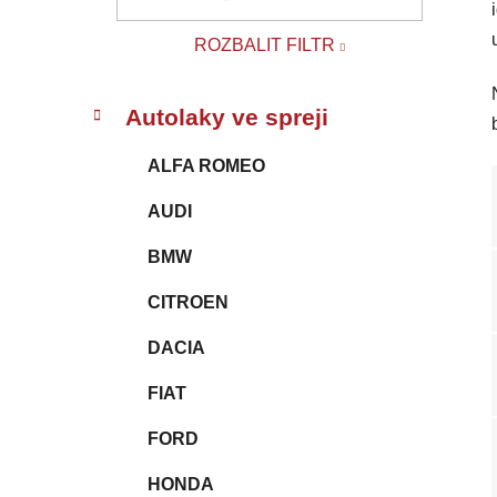
p
a
ROZBALIT FILTR
n
e
K
Přeskočit
l
Autolaky ve spreji
a
kategorie
t
ALFA ROMEO
e
g
AUDI
o
r
BMW
i
e
CITROEN
DACIA
FIAT
FORD
HONDA