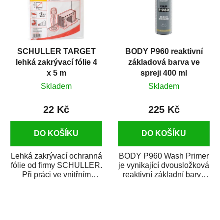
SCHULLER TARGET
BODY P960 reaktivní
lehká zakrývací fólie 4
základová barva ve
x 5 m
spreji 400 ml
Skladem
Skladem
22 Kč
225 Kč
DO KOŠÍKU
DO KOŠÍKU
Lehká zakrývací ochranná
BODY P960 Wash Primer
fólie od firmy SCHULLER.
je vynikající dvousložková
Při práci ve vnitřním
reaktivní základní barva
prostředí chrání před
ve spreji. Je vhodná
zastříkáním...
jako...