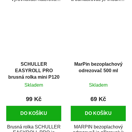
hmota určená pro
odmašťování a čištění
vyplnění drobných...
kovových a plastových...
SCHULLER
MarPin bezoplachový
EASYROLL PRO
odrezovač 500 ml
brusná rolka mini P120
Skladem
Skladem
99 Kč
69 Kč
DO KOŠÍKU
DO KOŠÍKU
Brusná rolka SCHULLER
MARPIN bezoplachový