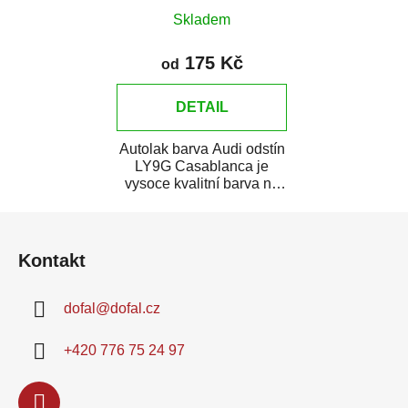
Skladem
175 Kč
od
DETAIL
Autolak barva Audi odstín
LY9G Casablanca je
vysoce kvalitní barva na
auto na bodové opravy,
Z
opravy...
á
Kontakt
p
a
dofal
@
dofal.cz
t
í
+420 776 75 24 97