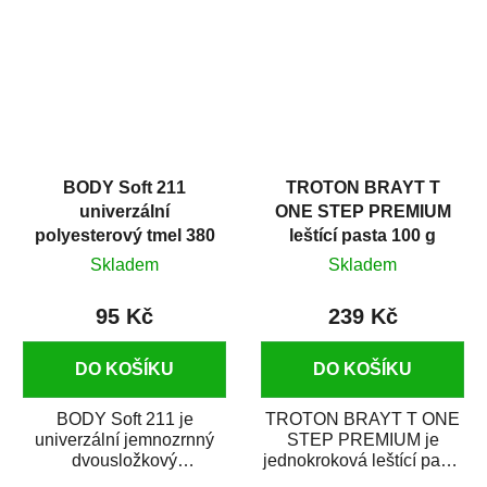
i v domácí dílně....
BODY Soft 211
TROTON BRAYT T
univerzální
ONE STEP PREMIUM
polyesterový tmel 380
leštící pasta 100 g
g
Skladem
Skladem
95 Kč
239 Kč
DO KOŠÍKU
DO KOŠÍKU
BODY Soft 211 je
TROTON BRAYT T ONE
univerzální jemnozrnný
STEP PREMIUM je
dvousložkový
jednokroková leštící pasta
polyesterový tmel s
nové generace s