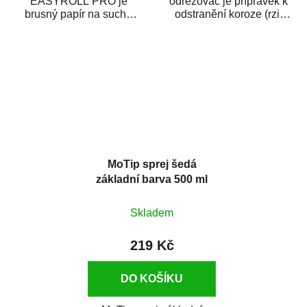
EASYROLL PRO je
odrezovač je přípravek k
brusný papír na suché
odstranění koroze (rzi)
broušení dodávaný ve
z kovových předmětů.
formě praktické rolky. Je...
Odrezovač po...
MoTip sprej šedá
základní barva 500 ml
Skladem
219 Kč
DO KOŠÍKU