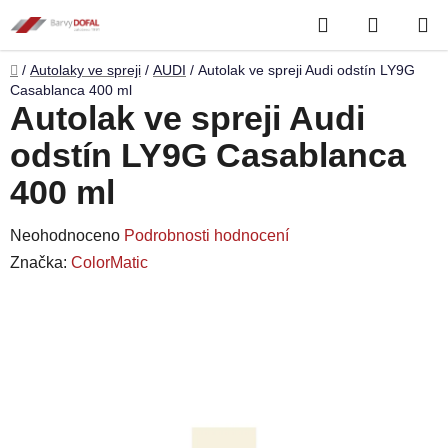
Přejít
Hledat
NÁKUP
na
obsah
KOŠÍK
Domů
/
Autolaky ve spreji
/
AUDI
/
Autolak ve spreji Audi odstín LY9G
Casablanca 400 ml
Autolak ve spreji Audi
odstín LY9G Casablanca
400 ml
Průměrné
Neohodnoceno
Podrobnosti hodnocení
hodnocení
Značka:
ColorMatic
produktu
je
0,0
z
5
hvězdiček.