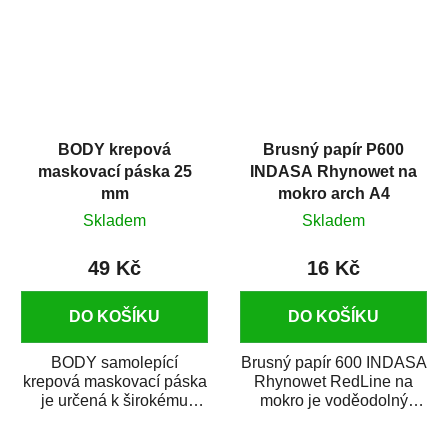
BODY krepová
Brusný papír P600
maskovací páska 25
INDASA Rhynowet na
mm
mokro arch A4
Skladem
Skladem
49 Kč
16 Kč
DO KOŠÍKU
DO KOŠÍKU
BODY samolepící
Brusný papír 600 INDASA
krepová maskovací páska
Rhynowet RedLine na
je určená k širokému
mokro je voděodolný
použití
brusný papír určený
v autoopravárenství
především pro...