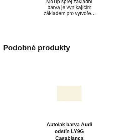
MoTip sprej základní
barva je vynikajícím
základem pro vytvoření
neutrálního podkladu pod
vrchní lak. Je...
Podobné produkty
Autolak barva Audi
odstín LY9G
Casablanca