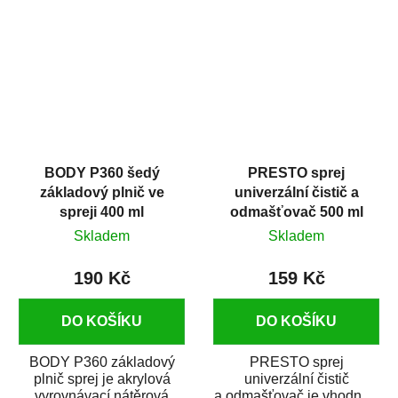
dobrými plnícími
obsahem vysoce
schopnostmi. Je...
kvalitního...
BODY P360 šedý
PRESTO sprej
základový plnič ve
univerzální čistič a
spreji 400 ml
odmašťovač 500 ml
Skladem
Skladem
190 Kč
159 Kč
DO KOŠÍKU
DO KOŠÍKU
BODY P360 základový
PRESTO sprej
plnič sprej je akrylová
univerzální čistič
vyrovnávací nátěrová
a odmašťovač je vhodný k