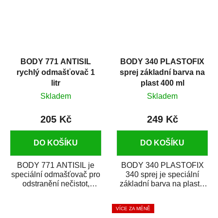
BODY 771 ANTISIL
BODY 340 PLASTOFIX
rychlý odmašťovač 1
sprej základní barva na
litr
plast 400 ml
Skladem
Skladem
205 Kč
249 Kč
DO KOŠÍKU
DO KOŠÍKU
BODY 771 ANTISIL je
BODY 340 PLASTOFIX
speciální odmašťovač pro
340 sprej je speciální
odstranění nečistot,
základní barva na plasty,
silikónu a mastnoty z
která zajistí přilnavost
povrchů před jejich...
vrchních...
VÍCE ZA MÉNĚ