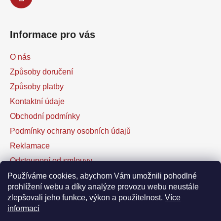
Informace pro vás
O nás
Způsoby doručení
Způsoby platby
Kontaktní údaje
Obchodní podmínky
Podmínky ochrany osobních údajů
Reklamace
Odstoupení od smlouvy
Kontaktní formulář
Používáme cookies, abychom Vám umožnili pohodlné
prohlížení webu a díky analýze provozu webu neustále
zlepšovali jeho funkce, výkon a použitelnost.
Více
Facebook
informací