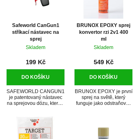
Safeworld CanGun1
BRUNOX EPOXY sprej
stříkací nástavec na
konvertor rzi 2v1 400
sprej
ml
Skladem
Skladem
199 Kč
549 Kč
DO KOŠÍKU
DO KOŠÍKU
SAFEWORLD CANGUN1
BRUNOX EPOXY je první
je patentovaný nástavec
sprej na světě, který
na sprejovou dózu, který ji
funguje jako odstraňovač
promění na profesionální
rzi s epoxidovou
stříkací...
pryskyřicí. Byl...