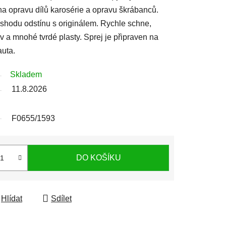
 na opravu dílů karosérie a opravu škrábanců.
shodu odstínu s originálem. Rychle schne,
v a mnohé tvrdé plasty. Sprej je připraven na
auta.
Skladem
11.8.2026
F0655/1593
DO KOŠÍKU
Hlídat
Sdílet