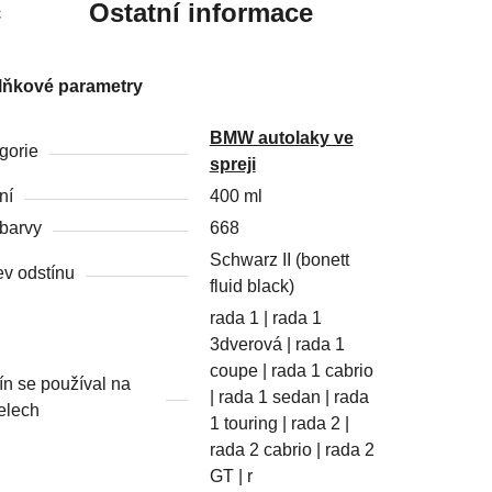
c
Ostatní informace
lňkové parametry
BMW autolaky ve
gorie
spreji
ní
400 ml
barvy
668
Schwarz II (bonett
v odstínu
fluid black)
rada 1 | rada 1
3dverová | rada 1
coupe | rada 1 cabrio
ín se používal na
| rada 1 sedan | rada
elech
1 touring | rada 2 |
rada 2 cabrio | rada 2
GT | r