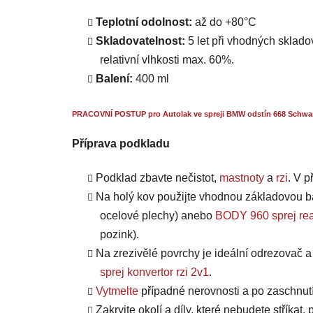
Teplotní odolnost:
až do +80°C
Skladovatelnost:
5 let při vhodných skladov
relativní vlhkosti max. 60%.
Balení:
400 ml
PRACOVNÍ POSTUP pro Autolak ve spreji BMW odstín 668 Schwarz I
Příprava podkladu
Podklad zbavte nečistot,
mastnoty
a
rzi
. V 
Na holý kov použijte vhodnou základovou b
ocelové plechy) anebo
BODY 960 sprej rea
pozink).
Na zrezivělé povrchy je ideální odrezovač 
sprej konvertor rzi 2v1
.
Vytmelte
případné nerovnosti a po zaschnut
Zakryjte okolí a díly, které nebudete stříkat