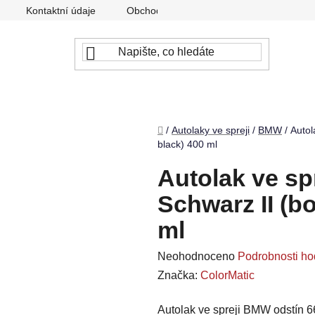
Kontaktní údaje
Obchodní podmínky
Podmínky ochr
Domů
/
Autolaky ve spreji
/
BMW
/
Autol
black) 400 ml
Autolak ve sp
Schwarz II (bo
ml
Průměrné
Neohodnoceno
Podrobnosti ho
hodnocení
Značka:
ColorMatic
produktu
Autolak ve spreji BMW odstín 66
je