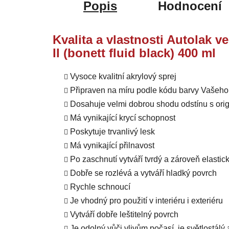
Popis
Hodnocení
Kvalita a vlastnosti Autolak 
II (bonett fluid black) 400 ml
Vysoce kvalitní akrylový sprej
Připraven na míru podle kódu barvy Vašeho
Dosahuje velmi dobrou shodu odstínu s orig
Má vynikající krycí schopnost
Poskytuje trvanlivý lesk
Má vynikající přilnavost
Po zaschnutí vytváří tvrdý a zároveň elastic
Dobře se rozlévá a vytváří hladký povrch
Rychle schnoucí
Je vhodný pro použití v interiéru i exteriéru
Vytváří dobře leštitelný povrch
Je odolný vůči vlivům počasí, je světlostálý