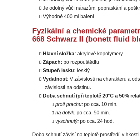
Je odolný vůči nárazům, popraskání a pošk
Výhodné 400 ml balení
Fyzikální a chemické paramet
668 Schwarz II (bonett fluid b
Hlavní složka:
akrylové kopolymery
Zápach:
po rozpouštědlu
Stupeň lesku:
lesklý
Vydatnost:
V závislosti na charakteru a od
závislosti na odstínu.
Doba schnutí (při teplotě 20°C a 50% relat
proti prachu:
po cca. 10 min.
na dotyk:
po cca. 50 min.
vyschnutý:
po cca. 24 hod.
Doba schnutí závisí na teplotě prostředí, vlhkost