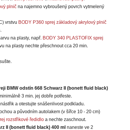
vý plnič
na najemno vybroušený povrch vytmelený
C) vrstvu
BODY P360 sprej základový akrylový plnič
).
arvu na plasty, např.
BODY 340 PLASTOFIX sprej
vu na plasty nechte přeschnout cca 20 min.
sušte.
eji BMW odstín 668 Schwarz II (bonett fluid black)
inimálně 3 min. jej dobře potřeste.
ástřik a otestujte snášenlivost podkladu.
chou a původním autolakem (v šířce 10 - 20 cm)
ej rozstřikové ředidlo
a nechte zaschnout.
 II (bonett fluid black) 400 ml
naneste ve 2