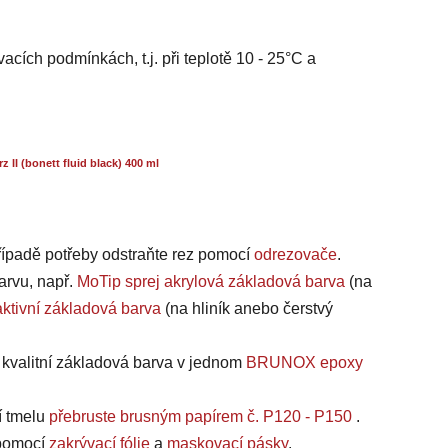
acích podmínkách, t.j. při teplotě 10 - 25°C a
I (bonett fluid black) 400 ml
případě potřeby odstraňte rez pomocí
odrezovače
.
arvu, např.
MoTip sprej akrylová základová barva
(na
ktivní základová barva
(na hliník anebo čerstvý
a kvalitní základová barva v jednom
BRUNOX epoxy
í tmelu
přebruste brusným papírem č. P120 - P150
.
, pomocí
zakrývací fólie
a
maskovací pásky
.