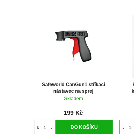
Safeworld CanGun1 stříkací
nástavec na sprej
k
Skladem
199 Kč
DO KOŠÍKU