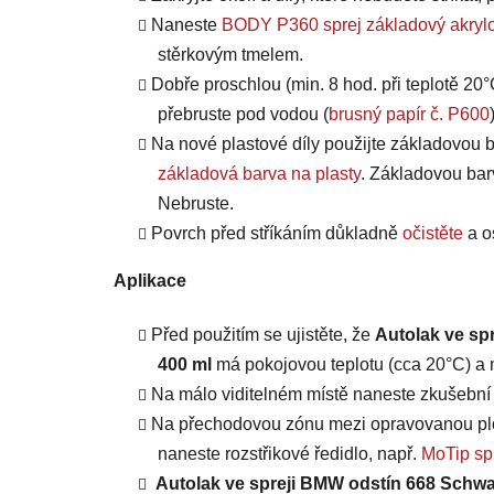
Naneste
BODY P360 sprej základový akrylo
stěrkovým tmelem.
Dobře proschlou (min. 8 hod. při teplotě 20°
přebruste pod vodou (
brusný papír č. P600
Na nové plastové díly použijte základovou b
základová barva na plasty
. Základovou bar
Nebruste.
Povrch před stříkáním důkladně
očistěte
a o
Aplikace
Před použitím se ujistěte, že
Autolak ve spr
400 ml
má pokojovou teplotu (cca 20°C) a m
Na málo viditelném místě naneste zkušební n
Na přechodovou zónu mezi opravovanou plo
naneste rozstřikové ředidlo, např.
MoTip spr
Autolak ve spreji BMW odstín 668 Schwarz