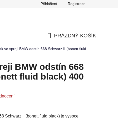
Přihlášení
Registrace
any osobních údajů
Reklamace
Odstoupení od smlouvy
PRÁZDNÝ KOŠÍK
NÁKUPNÍ
ak ve spreji BMW odstín 668 Schwarz II (bonett fluid
KOŠÍK
reji BMW odstín 668
nett fluid black) 400
dnocení
8 Schwarz II (bonett fluid black) je vysoce