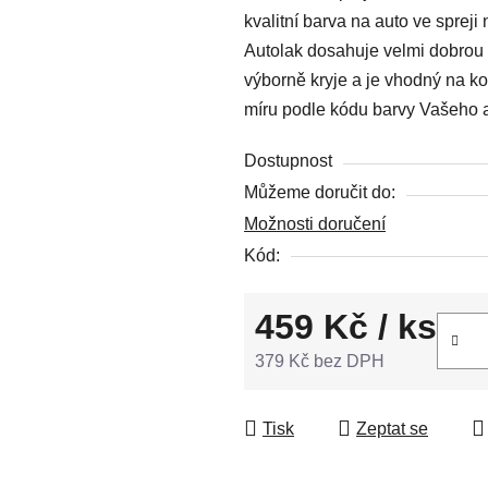
kvalitní barva na auto ve spreji
0,0
Autolak dosahuje velmi dobrou 
z
výborně kryje a je vhodný na ko
5
míru podle kódu barvy Vašeho 
hvězdiček.
Dostupnost
Můžeme doručit do:
Možnosti doručení
Kód:
459 Kč
/ ks
379 Kč bez DPH
Měrná cena:
Tisk
Zeptat se