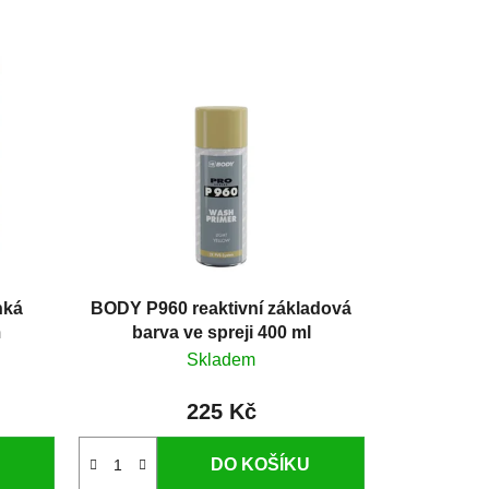
hká
BODY P960 reaktivní základová
m
barva ve spreji 400 ml
Skladem
225 Kč
DO KOŠÍKU