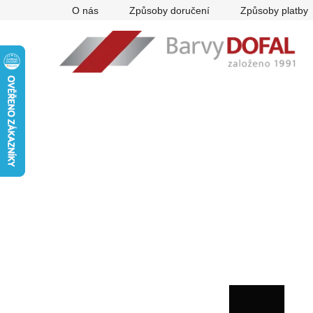
Přejít
O nás
Způsoby doručení
Způsoby platby
na
obsah