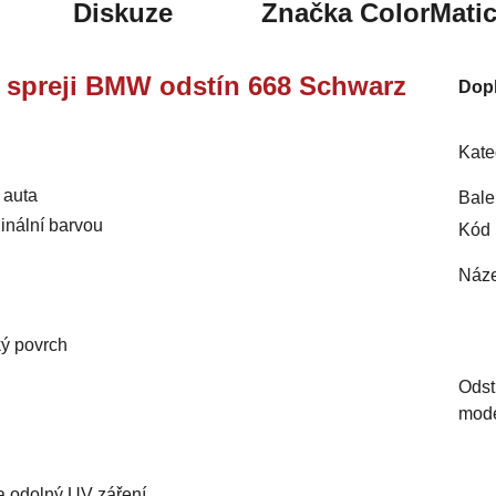
Diskuze
Značka
ColorMati
ve spreji BMW odstín 668 Schwarz
Dop
Kate
 auta
Bale
inální barvou
Kód 
Náze
ký povrch
Odst
mod
 a odolný UV záření