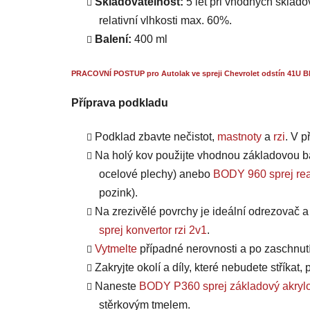
Skladovatelnost:
5 let při vhodných skladov
relativní vlhkosti max. 60%.
Balení:
400 ml
PRACOVNÍ POSTUP pro Autolak ve spreji Chevrolet odstín 41U Bl
Příprava podkladu
Podklad zbavte nečistot,
mastnoty
a
rzi
. V 
Na holý kov použijte vhodnou základovou b
ocelové plechy) anebo
BODY 960 sprej rea
pozink).
Na zrezivělé povrchy je ideální odrezovač 
sprej konvertor rzi 2v1
.
Vytmelte
případné nerovnosti a po zaschnut
Zakryjte okolí a díly, které nebudete stříkat
Naneste
BODY P360 sprej základový akrylo
stěrkovým tmelem.