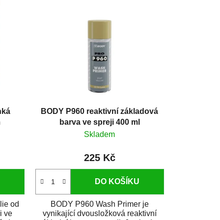
hká
BODY P960 reaktivní základová
m
barva ve spreji 400 ml
Skladem
225 Kč
DO KOŠÍKU
lie od
BODY P960 Wash Primer je
i ve
vynikající dvousložková reaktivní