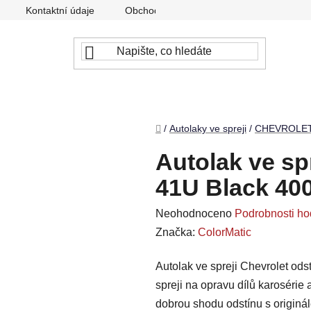
Kontaktní údaje
Obchodní podmínky
Podmínky ochr
Domů
/
Autolaky ve spreji
/
CHEVROLE
Autolak ve sp
41U Black 40
Průměrné
Neohodnoceno
Podrobnosti ho
hodnocení
Značka:
ColorMatic
produktu
Autolak ve spreji Chevrolet ods
je
spreji na opravu dílů karosérie
0,0
dobrou shodu odstínu s originá
z