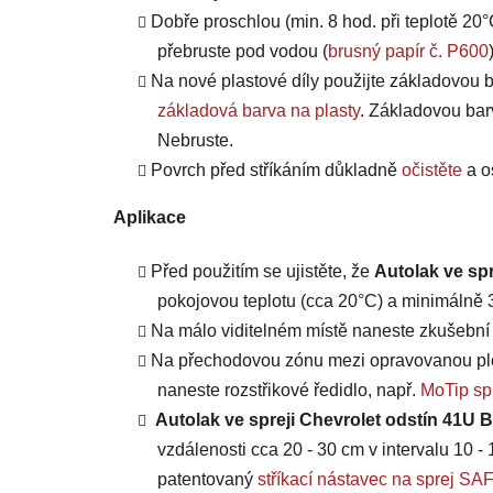
Dobře proschlou (min. 8 hod. při teplotě 20°
přebruste pod vodou (
brusný papír č. P600
Na nové plastové díly použijte základovou b
základová barva na plasty
. Základovou bar
Nebruste.
Povrch před stříkáním důkladně
očistěte
a o
Aplikace
Před použitím se ujistěte, že
Autolak ve spr
pokojovou teplotu (cca 20°C) a minimálně 3 
Na málo viditelném místě naneste zkušební n
Na přechodovou zónu mezi opravovanou plo
naneste rozstřikové ředidlo, např.
MoTip spr
Autolak ve spreji Chevrolet odstín 41U 
vzdálenosti cca 20 - 30 cm v intervalu 10 - 
patentovaný
stříkací nástavec na sprej