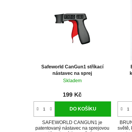
Safeworld CanGun1 stříkací
nástavec na sprej
k
Skladem
199 Kč
DO KOŠÍKU
SAFEWORLD CANGUN1 je
BRUNO
patentovaný nástavec na sprejovou
světě,