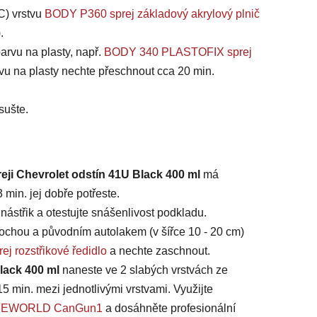
C) vrstvu
BODY P360 sprej základový akrylový plnič
).
arvu na plasty, např.
BODY 340 PLASTOFIX sprej
vu na plasty nechte přeschnout cca 20 min.
sušte.
eji Chevrolet odstín 41U Black 400 ml
má
min. jej dobře potřeste.
ástřik a otestujte snášenlivost podkladu.
chou a původním autolakem (v šířce 10 - 20 cm)
ej rozstřikové ředidlo
a nechte zaschnout.
Black 400 ml
naneste ve 2 slabých vrstvách ze
15 min. mezi jednotlivými vrstvami. Využijte
 SAFEWORLD CanGun1
a dosáhněte profesionální