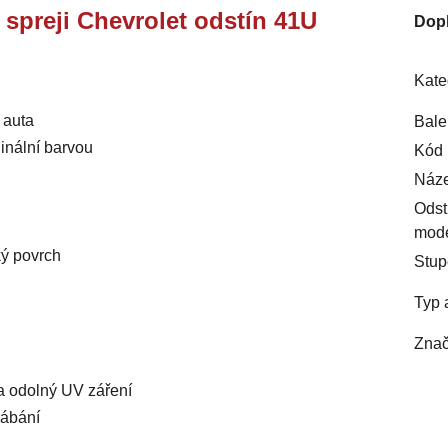
e spreji Chevrolet odstín 41U
Dop
Kate
 auta
Bale
inální barvou
Kód 
Náze
Odst
mod
ký povrch
Stup
Typ 
Znač
 a odolný UV záření
rábání