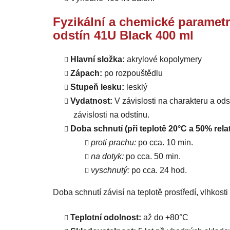
Fyzikální a chemické parametr
odstín 41U Black 400 ml
Hlavní složka:
akrylové kopolymery
Zápach:
po rozpouštědlu
Stupeň lesku:
lesklý
Vydatnost:
V závislosti na charakteru a od
závislosti na odstínu.
Doba schnutí (při teplotě 20°C a 50% relat
proti prachu:
po cca. 10 min.
na dotyk:
po cca. 50 min.
vyschnutý:
po cca. 24 hod.
Doba schnutí závisí na teplotě prostředí, vlhkost
Teplotní odolnost:
až do +80°C