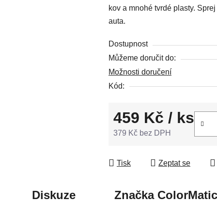
kov a mnohé tvrdé plasty. Spre
5
auta.
hvězdiček.
Dostupnost
Můžeme doručit do:
Možnosti doručení
Kód:
459 Kč
/ ks
379 Kč bez DPH
Měrná cena:
Tisk
Zeptat se
Diskuze
Značka
ColorMati