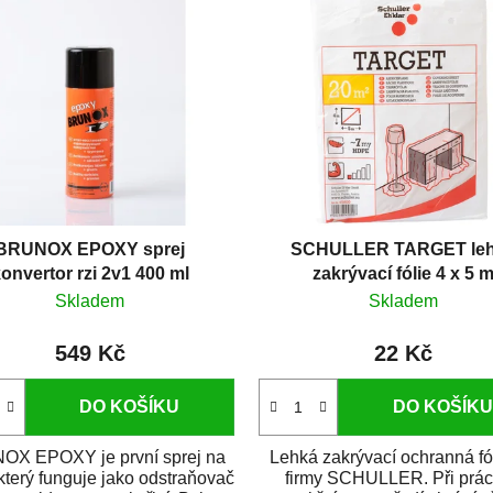
BRUNOX EPOXY sprej
SCHULLER TARGET le
onvertor rzi 2v1 400 ml
zakrývací fólie 4 x 5 
Skladem
Skladem
549 Kč
22 Kč
DO KOŠÍKU
DO KOŠÍKU
X EPOXY je první sprej na
Lehká zakrývací ochranná fó
 který funguje jako odstraňovač
firmy SCHULLER. Při prác