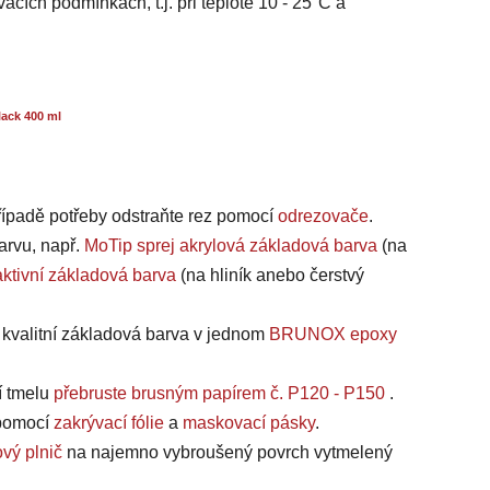
acích podmínkách, t.j. při teplotě 10 - 25°C a
ack 400 ml
případě potřeby odstraňte rez pomocí
odrezovače
.
arvu, např.
MoTip sprej akrylová základová barva
(na
ktivní základová barva
(na hliník anebo čerstvý
a kvalitní základová barva v jednom
BRUNOX epoxy
í tmelu
přebruste brusným papírem č. P120 - P150
.
, pomocí
zakrývací fólie
a
maskovací pásky
.
vý plnič
na najemno vybroušený povrch vytmelený