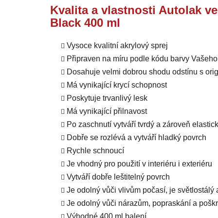
Kvalita a vlastnosti Autolak v
Black 400 ml
Vysoce kvalitní akrylový sprej
Připraven na míru podle kódu barvy Vašeho
Dosahuje velmi dobrou shodu odstínu s orig
Má vynikající krycí schopnost
Poskytuje trvanlivý lesk
Má vynikající přilnavost
Po zaschnutí vytváří tvrdý a zároveň elastic
Dobře se rozlévá a vytváří hladký povrch
Rychle schnoucí
Je vhodný pro použití v interiéru i exteriéru
Vytváří dobře leštitelný povrch
Je odolný vůči vlivům počasí, je světlostálý
Je odolný vůči nárazům, popraskání a pošk
Výhodné 400 ml balení