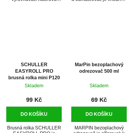
hmota určená pro
odmašťování a čištění
vyplnění drobných...
kovových a plastových...
SCHULLER
MarPin bezoplachový
EASYROLL PRO
odrezovač 500 ml
brusná rolka mini P120
Skladem
Skladem
99 Kč
69 Kč
DO KOŠÍKU
DO KOŠÍKU
Brusná rolka SCHULLER
MARPIN bezoplachový