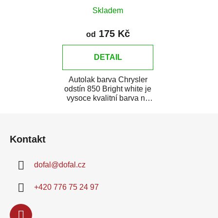
Skladem
175 Kč
od
DETAIL
Autolak barva Chrysler
odstín 850 Bright white je
vysoce kvalitní barva na
auto na bodové opravy,
Z
opravy...
á
Kontakt
p
a
dofal
@
dofal.cz
t
í
+420 776 75 24 97