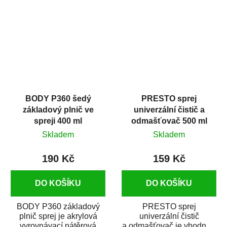
dobrými plnícími
obsahem vysoce
schopnostmi. Je...
kvalitního...
BODY P360 šedý
PRESTO sprej
základový plnič ve
univerzální čistič a
spreji 400 ml
odmašťovač 500 ml
Skladem
Skladem
190 Kč
159 Kč
DO KOŠÍKU
DO KOŠÍKU
BODY P360 základový
PRESTO sprej
plnič sprej je akrylová
univerzální čistič
vyrovnávací nátěrová
a odmašťovač je vhodný k