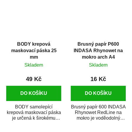
BODY krepová
Brusný papír P600
maskovací páska 25
INDASA Rhynowet na
mm
mokro arch A4
Skladem
Skladem
49 Kč
16 Kč
DO KOŠÍKU
DO KOŠÍKU
BODY samolepící
Brusný papír 600 INDASA
krepová maskovací páska
Rhynowet RedLine na
je určená k širokému
mokro je voděodolný
použití
brusný papír určený
v autoopravárenství
především pro...