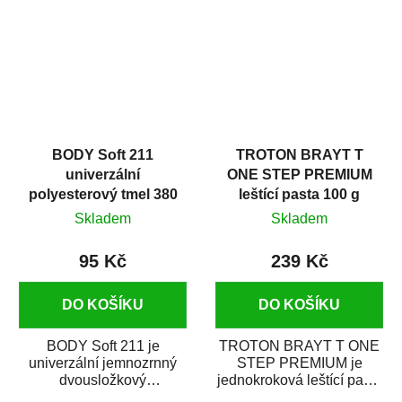
i v domácí dílně....
BODY Soft 211
TROTON BRAYT T
univerzální
ONE STEP PREMIUM
polyesterový tmel 380
leštící pasta 100 g
g
Skladem
Skladem
95 Kč
239 Kč
DO KOŠÍKU
DO KOŠÍKU
BODY Soft 211 je
TROTON BRAYT T ONE
univerzální jemnozrnný
STEP PREMIUM je
dvousložkový
jednokroková leštící pasta
polyesterový tmel s
nové generace s