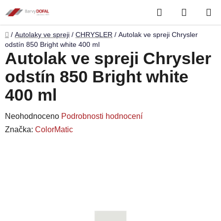
Přejít
Hledat
NÁKUP
na
obsah
KOŠÍK
Domů
/
Autolaky ve spreji
/
CHRYSLER
/
Autolak ve spreji Chrysler
odstín 850 Bright white 400 ml
Autolak ve spreji Chrysler
odstín 850 Bright white
400 ml
Průměrné
Neohodnoceno
Podrobnosti hodnocení
hodnocení
Značka:
ColorMatic
produktu
je
0,0
z
5
hvězdiček.