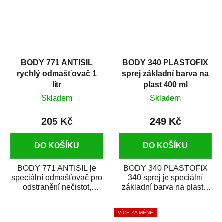
BODY 771 ANTISIL
BODY 340 PLASTOFIX
rychlý odmašťovač 1
sprej základní barva na
litr
plast 400 ml
Skladem
Skladem
205 Kč
249 Kč
DO KOŠÍKU
DO KOŠÍKU
BODY 771 ANTISIL je
BODY 340 PLASTOFIX
speciální odmašťovač pro
340 sprej je speciální
odstranění nečistot,
základní barva na plasty,
silikónu a mastnoty z
která zajistí přilnavost
povrchů před jejich...
vrchních...
VÍCE ZA MÉNĚ