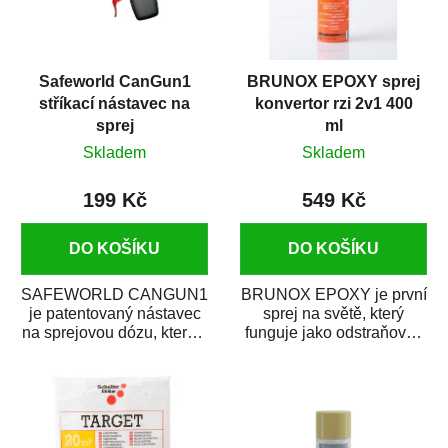
Safeworld CanGun1
BRUNOX EPOXY sprej
stříkací nástavec na
konvertor rzi 2v1 400
sprej
ml
Skladem
Skladem
199 Kč
549 Kč
DO KOŠÍKU
DO KOŠÍKU
SAFEWORLD CANGUN1
BRUNOX EPOXY je první
je patentovaný nástavec
sprej na světě, který
na sprejovou dózu, který ji
funguje jako odstraňovač
promění na profesionální
rzi s epoxidovou
stříkací...
pryskyřicí. Byl...