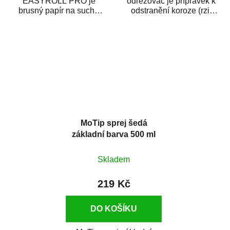
EASYROLL PRO je
odrezovač je přípravek k
brusný papír na suché
odstranění koroze (rzi)
broušení dodávaný ve
z kovových předmětů.
formě praktické rolky. Je...
Odrezovač po...
MoTip sprej šedá
základní barva 500 ml
Skladem
219 Kč
DO KOŠÍKU