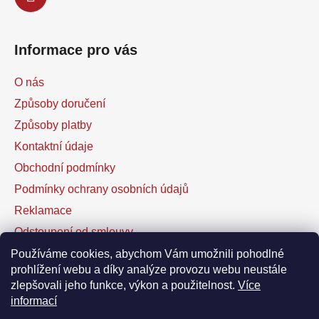
Informace pro vás
O nás
Způsoby doručení
Způsoby platby
Kontaktní údaje
Obchodní podmínky
Podmínky ochrany osobních údajů
Reklamace
Odstoupení od smlouvy
Kontaktní formulář
Používáme cookies, abychom Vám umožnili pohodlné
prohlížení webu a díky analýze provozu webu neustále
zlepšovali jeho funkce, výkon a použitelnost.
Více
Facebook
informací