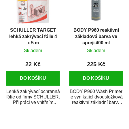
SCHULLER TARGET
BODY P960 reaktivní
lehká zakrývací fólie 4
základová barva ve
x 5 m
spreji 400 ml
Skladem
Skladem
22 Kč
225 Kč
DO KOŠÍKU
DO KOŠÍKU
Lehká zakrývací ochranná
BODY P960 Wash Primer
fólie od firmy SCHULLER.
je vynikající dvousložková
Při práci ve vnitřním
reaktivní základní barva
prostředí chrání před
ve spreji. Je vhodná
zastříkáním...
jako...