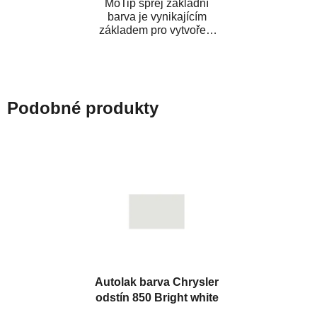
MoTip sprej základní
barva je vynikajícím
základem pro vytvoření
neutrálního podkladu pod
vrchní lak. Je...
Podobné produkty
Autolak barva Chrysler
odstín 850 Bright white