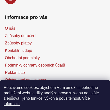
Informace pro vás
O nás
Způsoby doručení
Způsoby platby
Kontaktní údaje
Obchodní podmínky
Podmínky ochrany osobních údajů
Reklamace
Odstoupení od smlouvy
Kontaktní formulář
Používáme cookies, abychom Vám umožnili pohodlné
prohlížení webu a díky analýze provozu webu neustále
zlepšovali jeho funkce, výkon a použitelnost.
Více
Facebook
informací