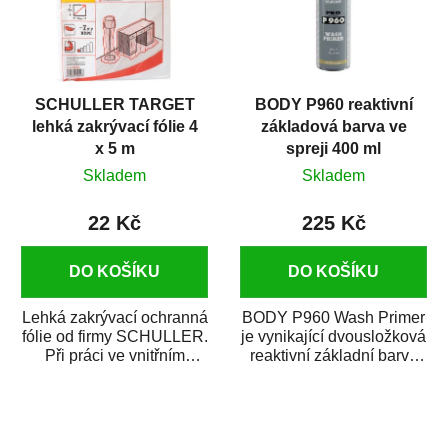
SCHULLER TARGET
BODY P960 reaktivní
lehká zakrývací fólie 4
základová barva ve
x 5 m
spreji 400 ml
Skladem
Skladem
22 Kč
225 Kč
DO KOŠÍKU
DO KOŠÍKU
Lehká zakrývací ochranná
BODY P960 Wash Primer
fólie od firmy SCHULLER.
je vynikající dvousložková
Při práci ve vnitřním
reaktivní základní barva
prostředí chrání před
ve spreji. Je vhodná
zastříkáním...
jako...