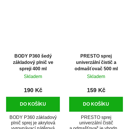
dobrými plnícími
obsahem vysoce
schopnostmi. Je...
kvalitního...
BODY P360 šedý
PRESTO sprej
základový plnič ve
univerzální čistič a
spreji 400 ml
odmašťovač 500 ml
Skladem
Skladem
190 Kč
159 Kč
DO KOŠÍKU
DO KOŠÍKU
BODY P360 základový
PRESTO sprej
plnič sprej je akrylová
univerzální čistič
vyrovnávací nátěrová
a odmašťovač je vhodný k