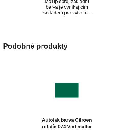
MoTip sprej základní
barva je vynikajícím
základem pro vytvoření
neutrálního podkladu pod
vrchní lak. Je...
Podobné produkty
Autolak barva Citroen
odstín 074 Vert mattei