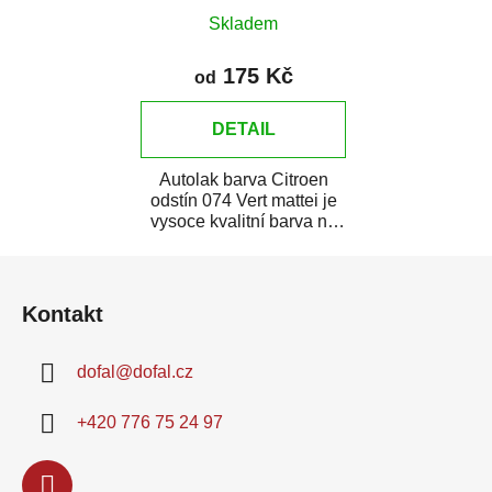
Skladem
175 Kč
od
DETAIL
Autolak barva Citroen
odstín 074 Vert mattei je
vysoce kvalitní barva na
auto na bodové opravy,
Z
opravy...
á
Kontakt
p
a
dofal
@
dofal.cz
t
í
+420 776 75 24 97