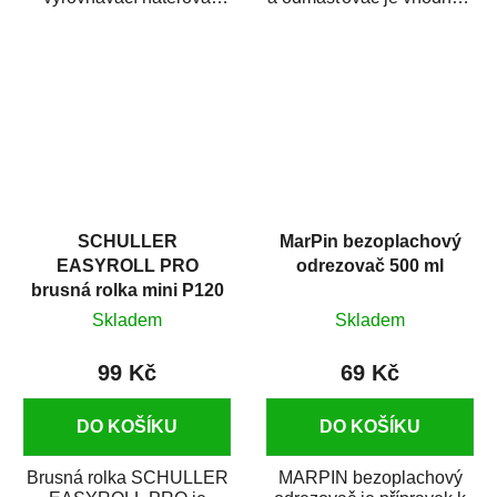
hmota určená pro
odmašťování a čištění
vyplnění drobných...
kovových a plastových...
SCHULLER
MarPin bezoplachový
EASYROLL PRO
odrezovač 500 ml
brusná rolka mini P120
Skladem
Skladem
99 Kč
69 Kč
DO KOŠÍKU
DO KOŠÍKU
Brusná rolka SCHULLER
MARPIN bezoplachový