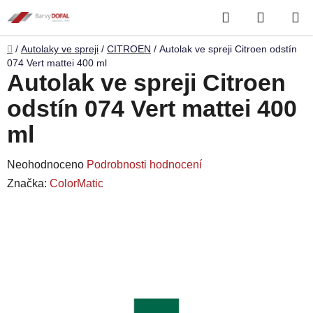
Přejít
Hledat
NÁKUP
na
obsah
KOŠÍK
Domů
/
Autolaky ve spreji
/
CITROEN
/
Autolak ve spreji Citroen odstín
074 Vert mattei 400 ml
Autolak ve spreji Citroen
odstín 074 Vert mattei 400
ml
Průměrné
Neohodnoceno
Podrobnosti hodnocení
hodnocení
Značka:
ColorMatic
produktu
je
0,0
z
5
hvězdiček.