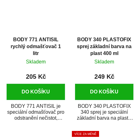
BODY 771 ANTISIL
BODY 340 PLASTOFIX
rychlý odmašťovač 1
sprej základní barva na
litr
plast 400 ml
Skladem
Skladem
205 Kč
249 Kč
DO KOŠÍKU
DO KOŠÍKU
BODY 771 ANTISIL je
BODY 340 PLASTOFIX
speciální odmašťovač pro
340 sprej je speciální
odstranění nečistot,
základní barva na plasty,
silikónu a mastnoty z
která zajistí přilnavost
povrchů před jejich...
vrchních...
VÍCE ZA MÉNĚ