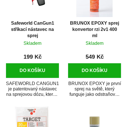
Safeworld CanGun1
BRUNOX EPOXY sprej
stříkací nástavec na
konvertor rzi 2v1 400
sprej
ml
Skladem
Skladem
199 Kč
549 Kč
DO KOŠÍKU
DO KOŠÍKU
SAFEWORLD CANGUN1
BRUNOX EPOXY je první
je patentovaný nástavec
sprej na světě, který
na sprejovou dózu, který ji
funguje jako odstraňovač
promění na profesionální
rzi s epoxidovou
stříkací...
pryskyřicí. Byl...