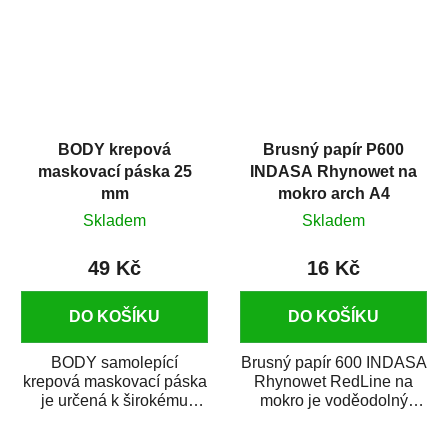
BODY krepová
Brusný papír P600
maskovací páska 25
INDASA Rhynowet na
mm
mokro arch A4
Skladem
Skladem
49 Kč
16 Kč
DO KOŠÍKU
DO KOŠÍKU
BODY samolepící
Brusný papír 600 INDASA
krepová maskovací páska
Rhynowet RedLine na
je určená k širokému
mokro je voděodolný
použití
brusný papír určený
v autoopravárenství
především pro...