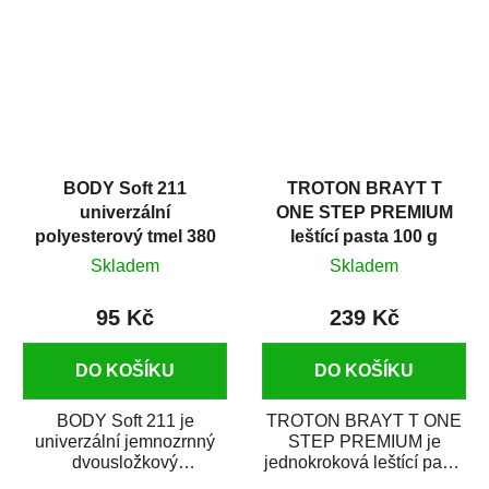
i v domácí dílně....
BODY Soft 211
TROTON BRAYT T
univerzální
ONE STEP PREMIUM
polyesterový tmel 380
leštící pasta 100 g
g
Skladem
Skladem
95 Kč
239 Kč
DO KOŠÍKU
DO KOŠÍKU
BODY Soft 211 je
TROTON BRAYT T ONE
univerzální jemnozrnný
STEP PREMIUM je
dvousložkový
jednokroková leštící pasta
polyesterový tmel s
nové generace s