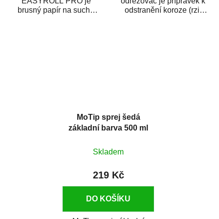
EASYROLL PRO je
odrezovač je přípravek k
brusný papír na suché
odstranění koroze (rzi)
broušení dodávaný ve
z kovových předmětů.
formě praktické rolky. Je...
Odrezovač po...
MoTip sprej šedá
základní barva 500 ml
Skladem
219 Kč
DO KOŠÍKU