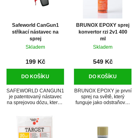
Safeworld CanGun1
BRUNOX EPOXY sprej
stříkací nástavec na
konvertor rzi 2v1 400
sprej
ml
Skladem
Skladem
199 Kč
549 Kč
DO KOŠÍKU
DO KOŠÍKU
SAFEWORLD CANGUN1
BRUNOX EPOXY je první
je patentovaný nástavec
sprej na světě, který
na sprejovou dózu, který ji
funguje jako odstraňovač
promění na profesionální
rzi s epoxidovou
stříkací...
pryskyřicí. Byl...