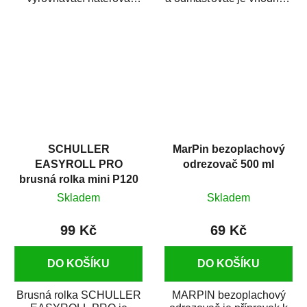
hmota určená pro
odmašťování a čištění
vyplnění drobných...
kovových a plastových...
SCHULLER
MarPin bezoplachový
EASYROLL PRO
odrezovač 500 ml
brusná rolka mini P120
Skladem
Skladem
99 Kč
69 Kč
DO KOŠÍKU
DO KOŠÍKU
Brusná rolka SCHULLER
MARPIN bezoplachový