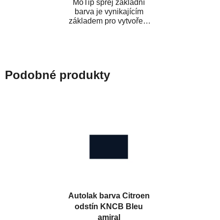
MoTip sprej základní
barva je vynikajícím
základem pro vytvoření
neutrálního podkladu pod
vrchní lak. Je...
Podobné produkty
Autolak barva Citroen
odstín KNCB Bleu
amiral