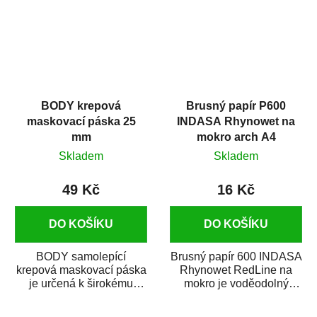
BODY krepová
Brusný papír P600
maskovací páska 25
INDASA Rhynowet na
mm
mokro arch A4
Skladem
Skladem
49 Kč
16 Kč
DO KOŠÍKU
DO KOŠÍKU
BODY samolepící
Brusný papír 600 INDASA
krepová maskovací páska
Rhynowet RedLine na
je určená k širokému
mokro je voděodolný
použití
brusný papír určený
v autoopravárenství
především pro...