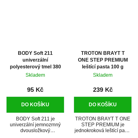
i v domácí dílně....
BODY Soft 211
TROTON BRAYT T
univerzální
ONE STEP PREMIUM
polyesterový tmel 380
leštící pasta 100 g
g
Skladem
Skladem
95 Kč
239 Kč
DO KOŠÍKU
DO KOŠÍKU
BODY Soft 211 je
TROTON BRAYT T ONE
univerzální jemnozrnný
STEP PREMIUM je
dvousložkový
jednokroková leštící pasta
polyesterový tmel s
nové generace s