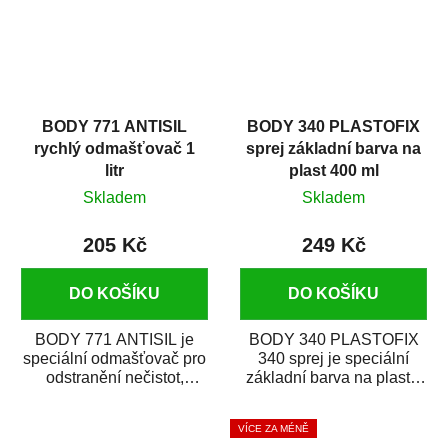
BODY 771 ANTISIL
BODY 340 PLASTOFIX
rychlý odmašťovač 1
sprej základní barva na
litr
plast 400 ml
Skladem
Skladem
205 Kč
249 Kč
DO KOŠÍKU
DO KOŠÍKU
BODY 771 ANTISIL je
BODY 340 PLASTOFIX
speciální odmašťovač pro
340 sprej je speciální
odstranění nečistot,
základní barva na plasty,
silikónu a mastnoty z
která zajistí přilnavost
povrchů před jejich...
vrchních...
VÍCE ZA MÉNĚ