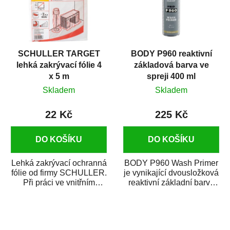
SCHULLER TARGET
BODY P960 reaktivní
lehká zakrývací fólie 4
základová barva ve
x 5 m
spreji 400 ml
Skladem
Skladem
22 Kč
225 Kč
DO KOŠÍKU
DO KOŠÍKU
Lehká zakrývací ochranná
BODY P960 Wash Primer
fólie od firmy SCHULLER.
je vynikající dvousložková
Při práci ve vnitřním
reaktivní základní barva
prostředí chrání před
ve spreji. Je vhodná
zastříkáním...
jako...