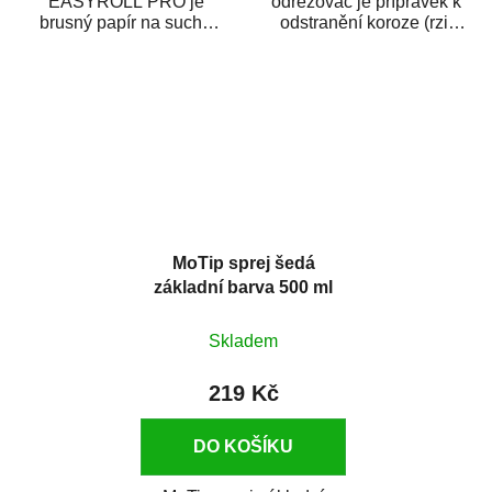
EASYROLL PRO je
odrezovač je přípravek k
brusný papír na suché
odstranění koroze (rzi)
broušení dodávaný ve
z kovových předmětů.
formě praktické rolky. Je...
Odrezovač po...
MoTip sprej šedá
základní barva 500 ml
Skladem
219 Kč
DO KOŠÍKU