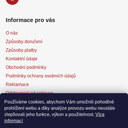
Informace pro vás
O nás
Způsoby doručení
Způsoby platby
Kontaktní údaje
Obchodní podmínky
Podmínky ochrany osobních údajů
Reklamace
Odstoupení od smlouvy
Kontaktní formulář
Používáme cookies, abychom Vám umožnili pohodlné
prohlížení webu a díky analýze provozu webu neustále
zlepšovali jeho funkce, výkon a použitelnost.
Více
Facebook
informací