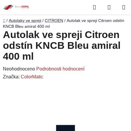
Přejít
Hledat
NÁKUP
na
obsah
KOŠÍK
Domů
/
Autolaky ve spreji
/
CITROEN
/
Autolak ve spreji Citroen odstín
KNCB Bleu amiral 400 ml
Autolak ve spreji Citroen
odstín KNCB Bleu amiral
400 ml
Průměrné
Neohodnoceno
Podrobnosti hodnocení
hodnocení
Značka:
ColorMatic
produktu
je
0,0
z
5
hvězdiček.