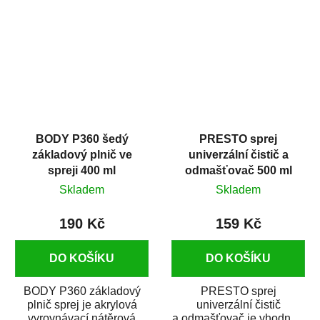
dobrými plnícími
obsahem vysoce
schopnostmi. Je...
kvalitního...
BODY P360 šedý
PRESTO sprej
základový plnič ve
univerzální čistič a
spreji 400 ml
odmašťovač 500 ml
Skladem
Skladem
190 Kč
159 Kč
DO KOŠÍKU
DO KOŠÍKU
BODY P360 základový
PRESTO sprej
plnič sprej je akrylová
univerzální čistič
vyrovnávací nátěrová
a odmašťovač je vhodný k