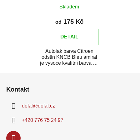
Skladem
175 Kč
od
DETAIL
Autolak barva Citroen
odstín KNCB Bleu amiral
je vysoce kvalitní barva na
auto na bodové opravy,
Z
opravy...
á
Kontakt
p
a
dofal
@
dofal.cz
t
í
+420 776 75 24 97