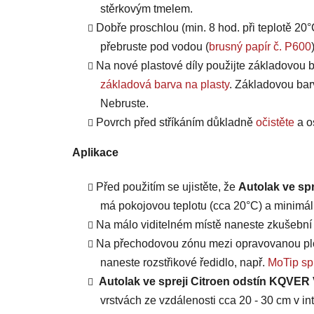
stěrkovým tmelem.
Dobře proschlou (min. 8 hod. při teplotě 20°
přebruste pod vodou (
brusný papír č. P600
Na nové plastové díly použijte základovou b
základová barva na plasty
. Základovou bar
Nebruste.
Povrch před stříkáním důkladně
očistěte
a o
Aplikace
Před použitím se ujistěte, že
Autolak ve sp
má pokojovou teplotu (cca 20°C) a minimáln
Na málo viditelném místě naneste zkušební n
Na přechodovou zónu mezi opravovanou plo
naneste rozstřikové ředidlo, např.
MoTip spr
Autolak ve spreji Citroen odstín KQVER 
vrstvách ze vzdálenosti cca 20 - 30 cm v int