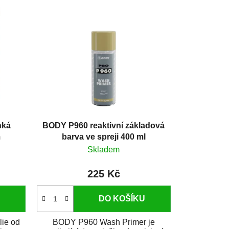
hká
BODY P960 reaktivní základová
m
barva ve spreji 400 ml
Skladem
225 Kč
DO KOŠÍKU
lie od
BODY P960 Wash Primer je