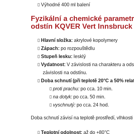
Výhodné 400 ml balení
Fyzikální a chemické parametr
odstín KQVER Vert Innsbruck
Hlavní složka:
akrylové kopolymery
Zápach:
po rozpouštědlu
Stupeň lesku:
lesklý
Vydatnost:
V závislosti na charakteru a od
závislosti na odstínu.
Doba schnutí (při teplotě 20°C a 50% relat
proti prachu:
po cca. 10 min.
na dotyk:
po cca. 50 min.
vyschnutý:
po cca. 24 hod.
Doba schnutí závisí na teplotě prostředí, vlhkost
Teplotní odolnost:
až do +80°C