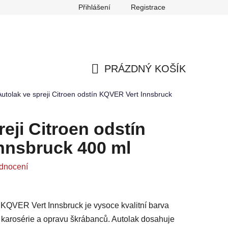
Přihlášení
Registrace
any osobních údajů
Reklamace
Odstoupení od smlouvy
PRÁZDNÝ KOŠÍK
NÁKUPNÍ
Autolak ve spreji Citroen odstín KQVER Vert Innsbruck
KOŠÍK
eji Citroen odstín
nnsbruck 400 ml
dnocení
n KQVER Vert Innsbruck je vysoce kvalitní barva
ů karosérie a opravu škrábanců. Autolak dosahuje