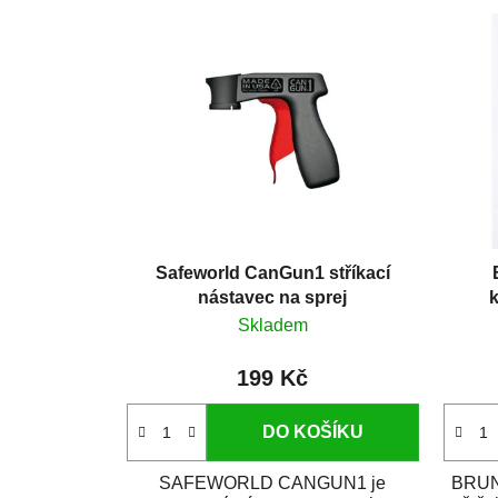
Safeworld CanGun1 stříkací
nástavec na sprej
k
Skladem
199 Kč
DO KOŠÍKU
SAFEWORLD CANGUN1 je
BRUNO