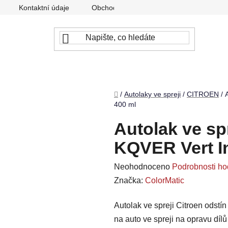
Kontaktní údaje
Obchodní podmínky
Podmínky ochr
Domů
/
Autolaky ve spreji
/
CITROEN
/
400 ml
Autolak ve spr
KQVER Vert I
Průměrné
Neohodnoceno
Podrobnosti ho
hodnocení
Značka:
ColorMatic
produktu
Autolak ve spreji Citroen odstí
je
na auto ve spreji na opravu díl
0,0