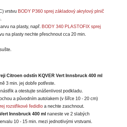
C) vrstvu
BODY P360 sprej základový akrylový plnič
).
arvu na plasty, např.
BODY 340 PLASTOFIX sprej
vu na plasty nechte přeschnout cca 20 min.
sušte.
reji Citroen odstín KQVER Vert Innsbruck 400 ml
ě 3 min. jej dobře potřeste.
ástřik a otestujte snášenlivost podkladu.
chou a původním autolakem (v šířce 10 - 20 cm)
ej rozstřikové ředidlo
a nechte zaschnout.
Vert Innsbruck 400 ml
naneste ve 2 slabých
ervalu 10 - 15 min. mezi jednotlivými vrstvami.