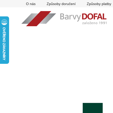
Přejít
O nás
Způsoby doručení
Způsoby platby
na
obsah