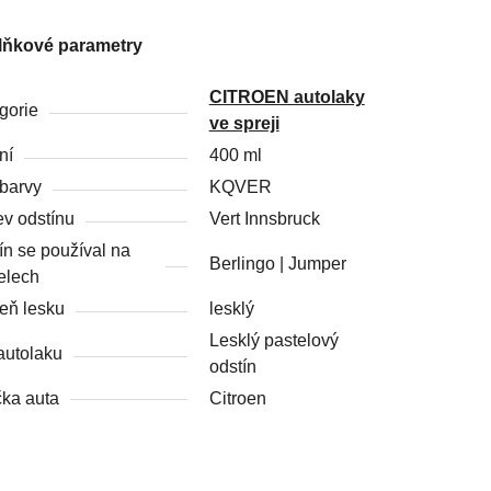
lňkové parametry
CITROEN autolaky
gorie
ve spreji
ní
400 ml
barvy
KQVER
v odstínu
Vert Innsbruck
ín se používal na
Berlingo | Jumper
elech
eň lesku
lesklý
Lesklý pastelový
autolaku
odstín
ka auta
Citroen