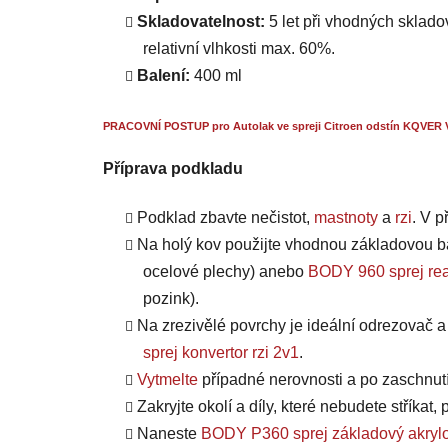
Skladovatelnost:
5 let při vhodných skladov
relativní vlhkosti max. 60%.
Balení:
400 ml
PRACOVNÍ POSTUP pro Autolak ve spreji Citroen odstín KQVER V
Příprava podkladu
Podklad zbavte nečistot,
mastnoty
a
rzi
. V 
Na holý kov použijte vhodnou základovou b
ocelové plechy) anebo
BODY 960 sprej rea
pozink).
Na zrezivělé povrchy je ideální odrezovač 
sprej konvertor rzi 2v1
.
Vytmelte
případné nerovnosti a po zaschnut
Zakryjte okolí a díly, které nebudete stříkat
Naneste
BODY P360 sprej základový akrylo