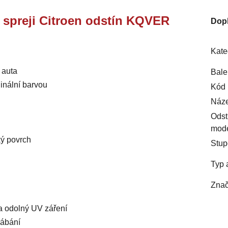
e spreji Citroen odstín KQVER
Dop
Kate
 auta
Bale
inální barvou
Kód 
Náze
Odst
mod
ký povrch
Stup
Typ 
Znač
 a odolný UV záření
rábání