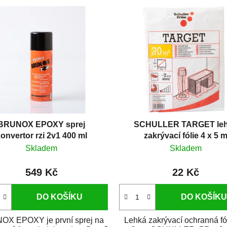
BRUNOX EPOXY sprej
SCHULLER TARGET le
onvertor rzi 2v1 400 ml
zakrývací fólie 4 x 5 
Skladem
Skladem
549 Kč
22 Kč
DO KOŠÍKU
DO KOŠÍKU
X EPOXY je první sprej na
Lehká zakrývací ochranná fó