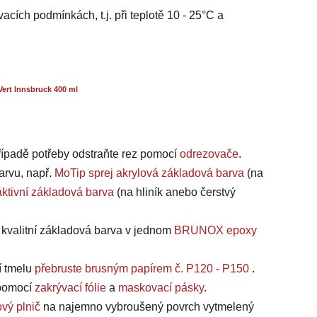
acích podmínkách, t.j. při teplotě 10 - 25°C a
ert Innsbruck 400 ml
případě potřeby odstraňte rez pomocí
odrezovače
.
arvu, např.
MoTip sprej akrylová základová barva
(na
ktivní základová barva
(na hliník anebo čerstvý
a kvalitní základová barva v jednom
BRUNOX epoxy
í tmelu
přebruste brusným papírem č. P120 - P150
.
, pomocí
zakrývací fólie
a
maskovací pásky
.
vý plnič
na najemno vybroušený povrch vytmelený