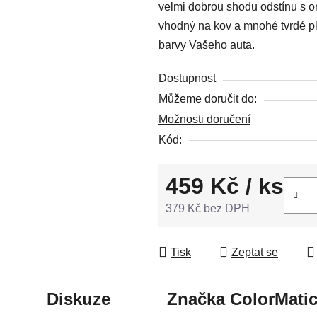
velmi dobrou shodu odstínu s or
z
vhodný na kov a mnohé tvrdé pla
5
barvy Vašeho auta.
hvězdiček.
Dostupnost
Můžeme doručit do:
Možnosti doručení
Kód:
459 Kč
/ ks
379 Kč bez DPH
Měrná cena:
Tisk
Zeptat se
Diskuze
Značka
ColorMati