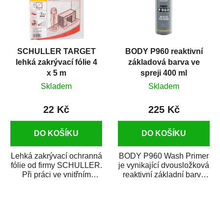
SCHULLER TARGET
BODY P960 reaktivní
lehká zakrývací fólie 4
základová barva ve
x 5 m
spreji 400 ml
Skladem
Skladem
22 Kč
225 Kč
DO KOŠÍKU
DO KOŠÍKU
Lehká zakrývací ochranná
BODY P960 Wash Primer
fólie od firmy SCHULLER.
je vynikající dvousložková
Při práci ve vnitřním
reaktivní základní barva
prostředí chrání před
ve spreji. Je vhodná
zastříkáním...
jako...