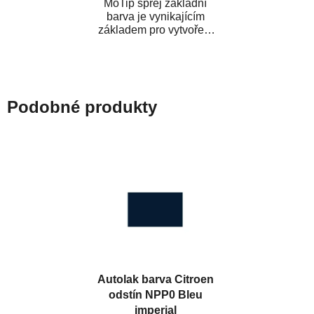
MoTip sprej základní
barva je vynikajícím
základem pro vytvoření
neutrálního podkladu pod
vrchní lak. Je...
Podobné produkty
Autolak barva Citroen
odstín NPP0 Bleu
imperial