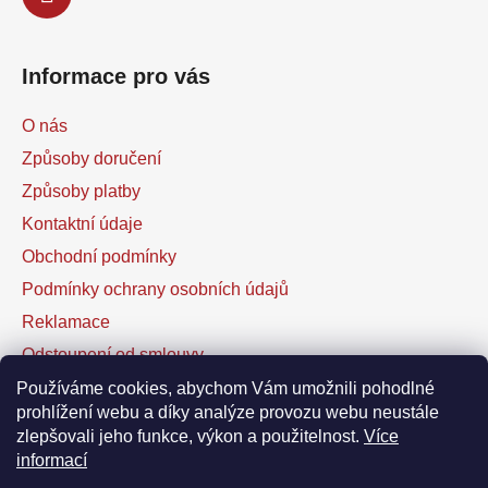
Informace pro vás
O nás
Způsoby doručení
Způsoby platby
Kontaktní údaje
Obchodní podmínky
Podmínky ochrany osobních údajů
Reklamace
Odstoupení od smlouvy
Kontaktní formulář
Používáme cookies, abychom Vám umožnili pohodlné
prohlížení webu a díky analýze provozu webu neustále
zlepšovali jeho funkce, výkon a použitelnost.
Více
Facebook
informací