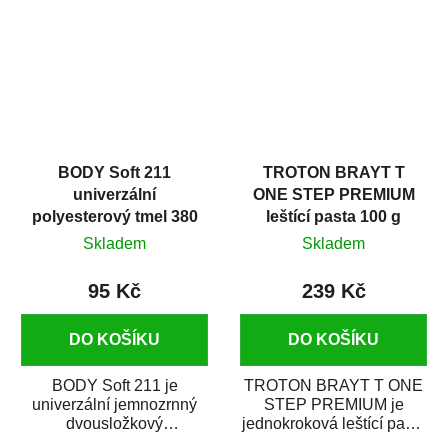
i v domácí dílně....
BODY Soft 211
TROTON BRAYT T
univerzální
ONE STEP PREMIUM
polyesterový tmel 380
leštící pasta 100 g
g
Skladem
Skladem
95 Kč
239 Kč
DO KOŠÍKU
DO KOŠÍKU
BODY Soft 211 je
TROTON BRAYT T ONE
univerzální jemnozrnný
STEP PREMIUM je
dvousložkový
jednokroková leštící pasta
polyesterový tmel s
nové generace s