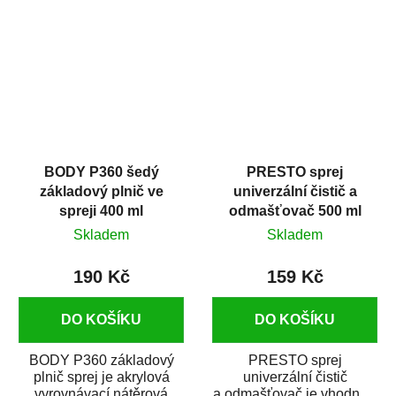
dobrými plnícími
obsahem vysoce
schopnostmi. Je...
kvalitního...
BODY P360 šedý
PRESTO sprej
základový plnič ve
univerzální čistič a
spreji 400 ml
odmašťovač 500 ml
Skladem
Skladem
190 Kč
159 Kč
DO KOŠÍKU
DO KOŠÍKU
BODY P360 základový
PRESTO sprej
plnič sprej je akrylová
univerzální čistič
vyrovnávací nátěrová
a odmašťovač je vhodný k