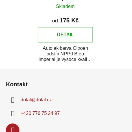
Skladem
175 Kč
od
DETAIL
Autolak barva Citroen
odstín NPP0 Bleu
imperial je vysoce kvalitní
barva na auto na bodové
Z
opravy, opravy...
á
Kontakt
p
a
dofal
@
dofal.cz
t
í
+420 776 75 24 97