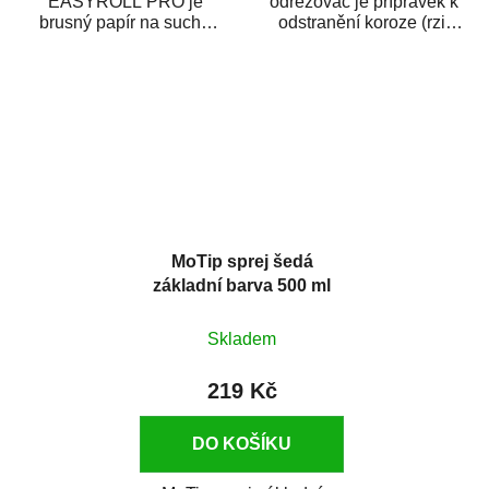
EASYROLL PRO je
odrezovač je přípravek k
brusný papír na suché
odstranění koroze (rzi)
broušení dodávaný ve
z kovových předmětů.
formě praktické rolky. Je...
Odrezovač po...
MoTip sprej šedá
základní barva 500 ml
Skladem
219 Kč
DO KOŠÍKU