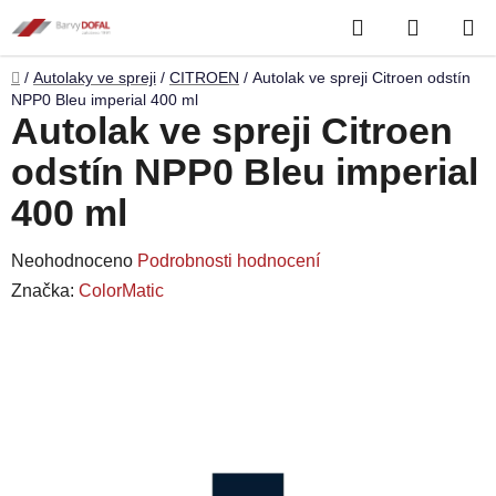
Přejít
Hledat
NÁKUP
na
obsah
KOŠÍK
Domů
/
Autolaky ve spreji
/
CITROEN
/
Autolak ve spreji Citroen odstín
NPP0 Bleu imperial 400 ml
Autolak ve spreji Citroen
odstín NPP0 Bleu imperial
400 ml
Průměrné
Neohodnoceno
Podrobnosti hodnocení
hodnocení
Značka:
ColorMatic
produktu
je
0,0
z
5
hvězdiček.