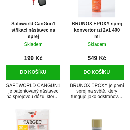
Safeworld CanGun1
BRUNOX EPOXY sprej
stříkací nástavec na
konvertor rzi 2v1 400
sprej
ml
Skladem
Skladem
199 Kč
549 Kč
DO KOŠÍKU
DO KOŠÍKU
SAFEWORLD CANGUN1
BRUNOX EPOXY je první
je patentovaný nástavec
sprej na světě, který
na sprejovou dózu, který ji
funguje jako odstraňovač
promění na profesionální
rzi s epoxidovou
stříkací...
pryskyřicí. Byl...