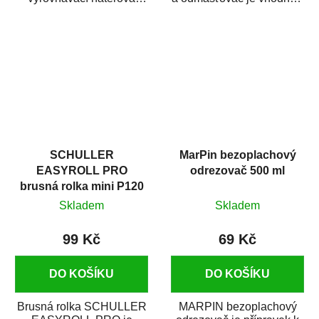
hmota určená pro
odmašťování a čištění
vyplnění drobných...
kovových a plastových...
SCHULLER
MarPin bezoplachový
EASYROLL PRO
odrezovač 500 ml
brusná rolka mini P120
Skladem
Skladem
99 Kč
69 Kč
DO KOŠÍKU
DO KOŠÍKU
Brusná rolka SCHULLER
MARPIN bezoplachový