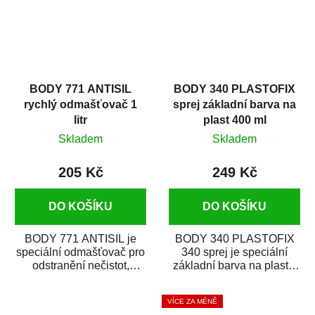
BODY 771 ANTISIL
BODY 340 PLASTOFIX
rychlý odmašťovač 1
sprej základní barva na
litr
plast 400 ml
Skladem
Skladem
205 Kč
249 Kč
DO KOŠÍKU
DO KOŠÍKU
BODY 771 ANTISIL je
BODY 340 PLASTOFIX
speciální odmašťovač pro
340 sprej je speciální
odstranění nečistot,
základní barva na plasty,
silikónu a mastnoty z
která zajistí přilnavost
povrchů před jejich...
vrchních...
VÍCE ZA MÉNĚ