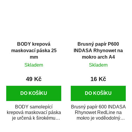
BODY krepová
Brusný papír P600
maskovací páska 25
INDASA Rhynowet na
mm
mokro arch A4
Skladem
Skladem
49 Kč
16 Kč
DO KOŠÍKU
DO KOŠÍKU
BODY samolepící
Brusný papír 600 INDASA
krepová maskovací páska
Rhynowet RedLine na
je určená k širokému
mokro je voděodolný
použití
brusný papír určený
v autoopravárenství
především pro...