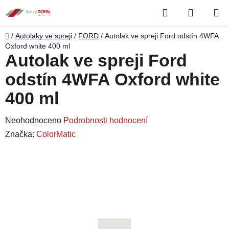
Přejít
Hledat
NÁKUP
na
obsah
KOŠÍK
Domů
/
Autolaky ve spreji
/
FORD
/
Autolak ve spreji Ford odstín 4WFA
Oxford white 400 ml
Autolak ve spreji Ford
odstín 4WFA Oxford white
400 ml
Průměrné
Neohodnoceno
Podrobnosti hodnocení
hodnocení
Značka:
ColorMatic
produktu
je
0,0
z
5
hvězdiček.