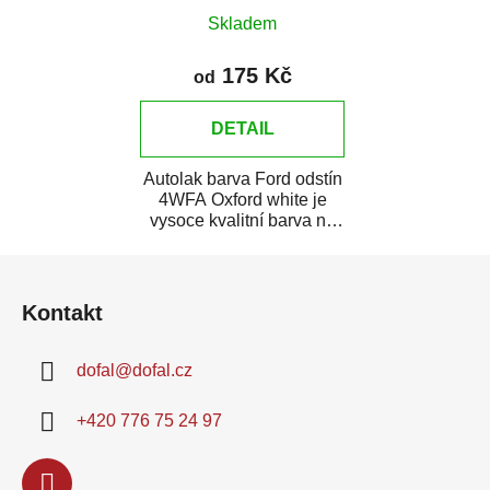
Skladem
175 Kč
od
DETAIL
Autolak barva Ford odstín
4WFA Oxford white je
vysoce kvalitní barva na
auto na bodové opravy,
Z
opravy...
á
Kontakt
p
a
dofal
@
dofal.cz
t
í
+420 776 75 24 97