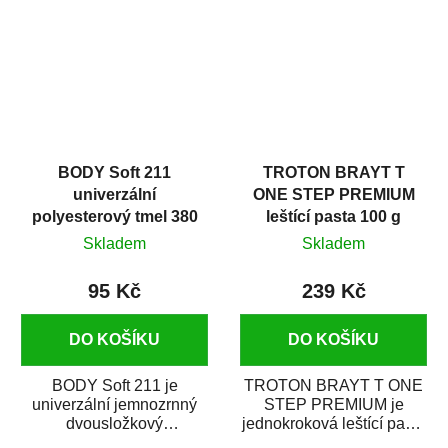
i v domácí dílně....
BODY Soft 211
TROTON BRAYT T
univerzální
ONE STEP PREMIUM
polyesterový tmel 380
leštící pasta 100 g
g
Skladem
Skladem
95 Kč
239 Kč
DO KOŠÍKU
DO KOŠÍKU
BODY Soft 211 je
TROTON BRAYT T ONE
univerzální jemnozrnný
STEP PREMIUM je
dvousložkový
jednokroková leštící pasta
polyesterový tmel s
nové generace s