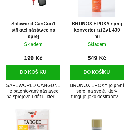
Safeworld CanGun1
BRUNOX EPOXY sprej
stříkací nástavec na
konvertor rzi 2v1 400
sprej
ml
Skladem
Skladem
199 Kč
549 Kč
DO KOŠÍKU
DO KOŠÍKU
SAFEWORLD CANGUN1
BRUNOX EPOXY je první
je patentovaný nástavec
sprej na světě, který
na sprejovou dózu, který ji
funguje jako odstraňovač
promění na profesionální
rzi s epoxidovou
stříkací...
pryskyřicí. Byl...