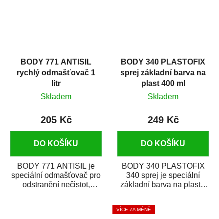
BODY 771 ANTISIL
BODY 340 PLASTOFIX
rychlý odmašťovač 1
sprej základní barva na
litr
plast 400 ml
Skladem
Skladem
205 Kč
249 Kč
DO KOŠÍKU
DO KOŠÍKU
BODY 771 ANTISIL je
BODY 340 PLASTOFIX
speciální odmašťovač pro
340 sprej je speciální
odstranění nečistot,
základní barva na plasty,
silikónu a mastnoty z
která zajistí přilnavost
povrchů před jejich...
vrchních...
VÍCE ZA MÉNĚ