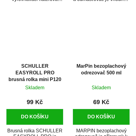
hmota určená pro
odmašťování a čištění
vyplnění drobných...
kovových a plastových...
SCHULLER
MarPin bezoplachový
EASYROLL PRO
odrezovač 500 ml
brusná rolka mini P120
Skladem
Skladem
99 Kč
69 Kč
DO KOŠÍKU
DO KOŠÍKU
Brusná rolka SCHULLER
MARPIN bezoplachový