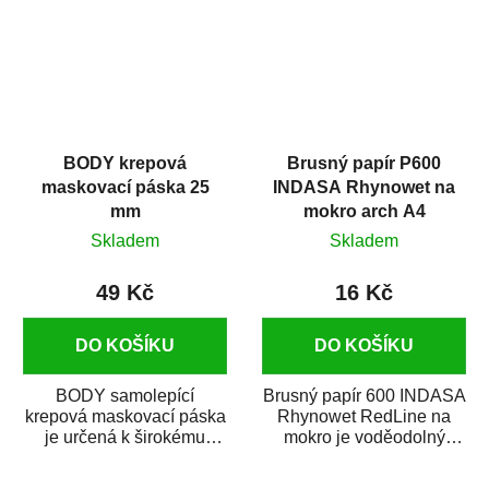
BODY krepová
Brusný papír P600
maskovací páska 25
INDASA Rhynowet na
mm
mokro arch A4
Skladem
Skladem
49 Kč
16 Kč
DO KOŠÍKU
DO KOŠÍKU
BODY samolepící
Brusný papír 600 INDASA
krepová maskovací páska
Rhynowet RedLine na
je určená k širokému
mokro je voděodolný
použití
brusný papír určený
v autoopravárenství
především pro...