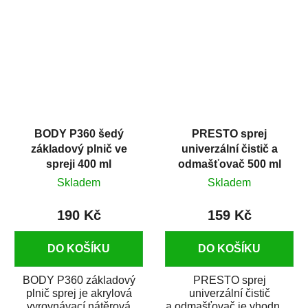
dobrými plnícími
obsahem vysoce
schopnostmi. Je...
kvalitního...
BODY P360 šedý
PRESTO sprej
základový plnič ve
univerzální čistič a
spreji 400 ml
odmašťovač 500 ml
Skladem
Skladem
190 Kč
159 Kč
DO KOŠÍKU
DO KOŠÍKU
BODY P360 základový
PRESTO sprej
plnič sprej je akrylová
univerzální čistič
vyrovnávací nátěrová
a odmašťovač je vhodný k