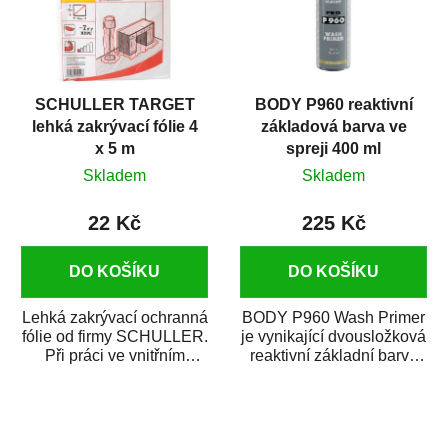
SCHULLER TARGET
BODY P960 reaktivní
lehká zakrývací fólie 4
základová barva ve
x 5 m
spreji 400 ml
Skladem
Skladem
22 Kč
225 Kč
DO KOŠÍKU
DO KOŠÍKU
Lehká zakrývací ochranná
BODY P960 Wash Primer
fólie od firmy SCHULLER.
je vynikající dvousložková
Při práci ve vnitřním
reaktivní základní barva
prostředí chrání před
ve spreji. Je vhodná
zastříkáním...
jako...