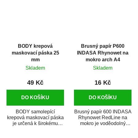
BODY krepová
Brusný papír P600
maskovací páska 25
INDASA Rhynowet na
mm
mokro arch A4
Skladem
Skladem
49 Kč
16 Kč
DO KOŠÍKU
DO KOŠÍKU
BODY samolepící
Brusný papír 600 INDASA
krepová maskovací páska
Rhynowet RedLine na
je určená k širokému
mokro je voděodolný
použití
brusný papír určený
v autoopravárenství
především pro...