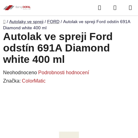
Přejít
Hledat
NÁKUP
na
obsah
KOŠÍK
Domů
/
Autolaky ve spreji
/
FORD
/
Autolak ve spreji Ford odstín 691A
Diamond white 400 ml
Autolak ve spreji Ford
odstín 691A Diamond
white 400 ml
Průměrné
Neohodnoceno
Podrobnosti hodnocení
hodnocení
Značka:
ColorMatic
produktu
je
0,0
z
5
hvězdiček.