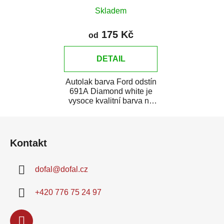
Skladem
175 Kč
od
DETAIL
Autolak barva Ford odstín
691A Diamond white je
vysoce kvalitní barva na
auto na bodové opravy,
Z
opravy...
á
Kontakt
p
a
dofal
@
dofal.cz
t
í
+420 776 75 24 97