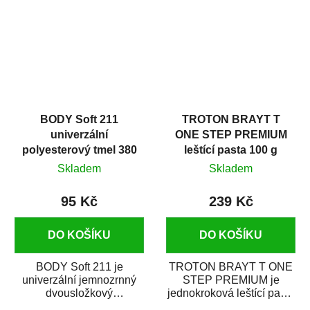
i v domácí dílně....
BODY Soft 211
TROTON BRAYT T
univerzální
ONE STEP PREMIUM
polyesterový tmel 380
leštící pasta 100 g
g
Skladem
Skladem
95 Kč
239 Kč
DO KOŠÍKU
DO KOŠÍKU
BODY Soft 211 je
TROTON BRAYT T ONE
univerzální jemnozrnný
STEP PREMIUM je
dvousložkový
jednokroková leštící pasta
polyesterový tmel s
nové generace s