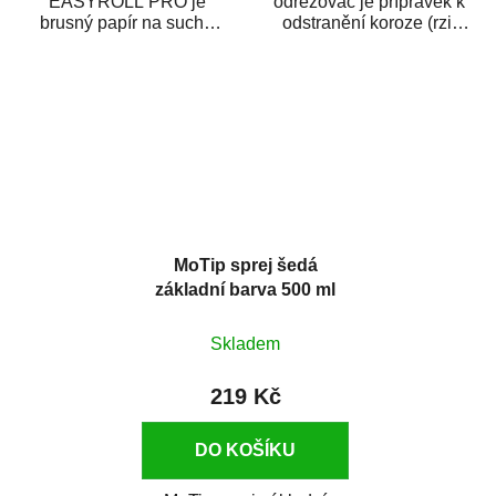
EASYROLL PRO je
odrezovač je přípravek k
brusný papír na suché
odstranění koroze (rzi)
broušení dodávaný ve
z kovových předmětů.
formě praktické rolky. Je...
Odrezovač po...
MoTip sprej šedá
základní barva 500 ml
Skladem
219 Kč
DO KOŠÍKU