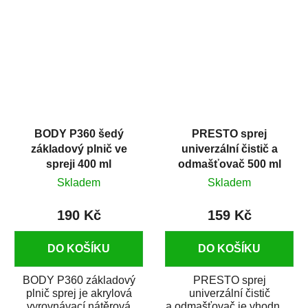
dobrými plnícími
obsahem vysoce
schopnostmi. Je...
kvalitního...
BODY P360 šedý
PRESTO sprej
základový plnič ve
univerzální čistič a
spreji 400 ml
odmašťovač 500 ml
Skladem
Skladem
190 Kč
159 Kč
DO KOŠÍKU
DO KOŠÍKU
BODY P360 základový
PRESTO sprej
plnič sprej je akrylová
univerzální čistič
vyrovnávací nátěrová
a odmašťovač je vhodný k