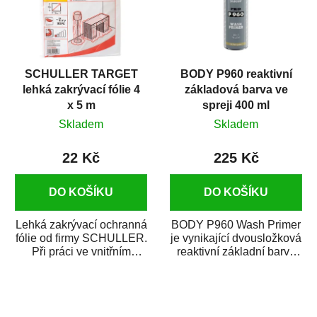
SCHULLER TARGET
BODY P960 reaktivní
lehká zakrývací fólie 4
základová barva ve
x 5 m
spreji 400 ml
Skladem
Skladem
22 Kč
225 Kč
DO KOŠÍKU
DO KOŠÍKU
Lehká zakrývací ochranná
BODY P960 Wash Primer
fólie od firmy SCHULLER.
je vynikající dvousložková
Při práci ve vnitřním
reaktivní základní barva
prostředí chrání před
ve spreji. Je vhodná
zastříkáním...
jako...