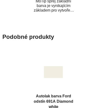
MoTip sprej základní
barva je vynikajícím
základem pro vytvoření
neutrálního podkladu pod
vrchní lak. Je...
Podobné produkty
Autolak barva Ford
odstín 691A Diamond
white