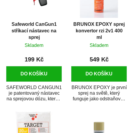
Safeworld CanGun1
BRUNOX EPOXY sprej
stříkací nástavec na
konvertor rzi 2v1 400
sprej
ml
Skladem
Skladem
199 Kč
549 Kč
DO KOŠÍKU
DO KOŠÍKU
SAFEWORLD CANGUN1
BRUNOX EPOXY je první
je patentovaný nástavec
sprej na světě, který
na sprejovou dózu, který ji
funguje jako odstraňovač
promění na profesionální
rzi s epoxidovou
stříkací...
pryskyřicí. Byl...