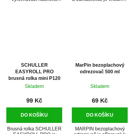
hmota určená pro
odmašťování a čištění
vyplnění drobných...
kovových a plastových...
SCHULLER
MarPin bezoplachový
EASYROLL PRO
odrezovač 500 ml
brusná rolka mini P120
Skladem
Skladem
99 Kč
69 Kč
DO KOŠÍKU
DO KOŠÍKU
Brusná rolka SCHULLER
MARPIN bezoplachový