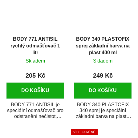
BODY 771 ANTISIL
BODY 340 PLASTOFIX
rychlý odmašťovač 1
sprej základní barva na
litr
plast 400 ml
Skladem
Skladem
205 Kč
249 Kč
DO KOŠÍKU
DO KOŠÍKU
BODY 771 ANTISIL je
BODY 340 PLASTOFIX
speciální odmašťovač pro
340 sprej je speciální
odstranění nečistot,
základní barva na plasty,
silikónu a mastnoty z
která zajistí přilnavost
povrchů před jejich...
vrchních...
VÍCE ZA MÉNĚ