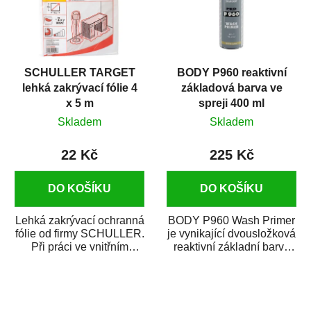
SCHULLER TARGET
BODY P960 reaktivní
lehká zakrývací fólie 4
základová barva ve
x 5 m
spreji 400 ml
Skladem
Skladem
22 Kč
225 Kč
DO KOŠÍKU
DO KOŠÍKU
Lehká zakrývací ochranná
BODY P960 Wash Primer
fólie od firmy SCHULLER.
je vynikající dvousložková
Při práci ve vnitřním
reaktivní základní barva
prostředí chrání před
ve spreji. Je vhodná
zastříkáním...
jako...