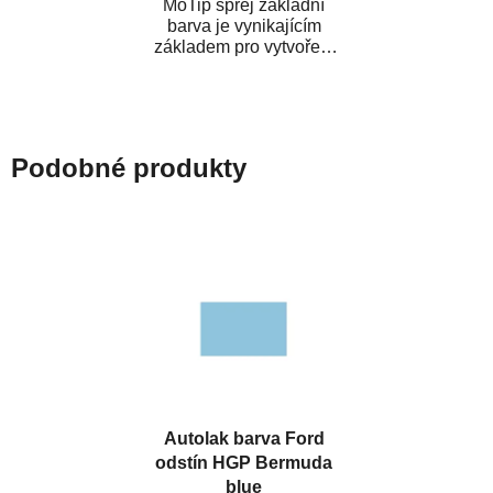
MoTip sprej základní
barva je vynikajícím
základem pro vytvoření
neutrálního podkladu pod
vrchní lak. Je...
Podobné produkty
Autolak barva Ford
odstín HGP Bermuda
blue