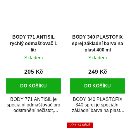
BODY 771 ANTISIL
BODY 340 PLASTOFIX
rychlý odmašťovač 1
sprej základní barva na
litr
plast 400 ml
Skladem
Skladem
205 Kč
249 Kč
DO KOŠÍKU
DO KOŠÍKU
BODY 771 ANTISIL je
BODY 340 PLASTOFIX
speciální odmašťovač pro
340 sprej je speciální
odstranění nečistot,
základní barva na plasty,
silikónu a mastnoty z
která zajistí přilnavost
povrchů před jejich...
vrchních...
VÍCE ZA MÉNĚ