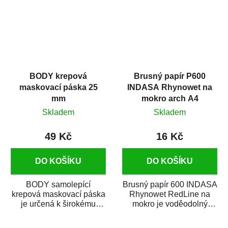
BODY krepová
Brusný papír P600
maskovací páska 25
INDASA Rhynowet na
mm
mokro arch A4
Skladem
Skladem
49 Kč
16 Kč
DO KOŠÍKU
DO KOŠÍKU
BODY samolepící
Brusný papír 600 INDASA
krepová maskovací páska
Rhynowet RedLine na
je určená k širokému
mokro je voděodolný
použití
brusný papír určený
v autoopravárenství
především pro...