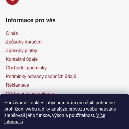
Informace pro vás
O nás
Způsoby doručení
Způsoby platby
Kontaktní údaje
Obchodní podmínky
Podmínky ochrany osobních údajů
Reklamace
Odstoupení od smlouvy
Kontaktní formulář
Používáme cookies, abychom Vám umožnili pohodlné
prohlížení webu a díky analýze provozu webu neustále
zlepšovali jeho funkce, výkon a použitelnost.
Více
Facebook
informací