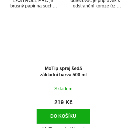
EASYROLL PRO je
odrezovač je přípravek k
brusný papír na suché
odstranění koroze (rzi)
broušení dodávaný ve
z kovových předmětů.
formě praktické rolky. Je...
Odrezovač po...
MoTip sprej šedá
základní barva 500 ml
Skladem
219 Kč
DO KOŠÍKU