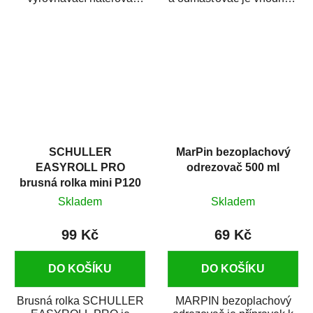
hmota určená pro
odmašťování a čištění
vyplnění drobných...
kovových a plastových...
SCHULLER
MarPin bezoplachový
EASYROLL PRO
odrezovač 500 ml
brusná rolka mini P120
Skladem
Skladem
99 Kč
69 Kč
DO KOŠÍKU
DO KOŠÍKU
Brusná rolka SCHULLER
MARPIN bezoplachový