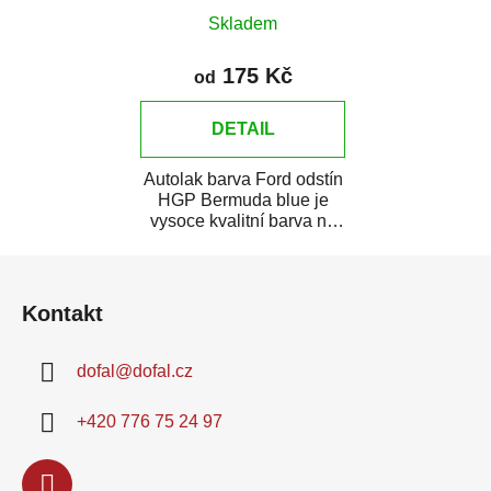
Skladem
175 Kč
od
DETAIL
Autolak barva Ford odstín
HGP Bermuda blue je
vysoce kvalitní barva na
auto na bodové opravy,
Z
opravy...
á
Kontakt
p
a
dofal
@
dofal.cz
t
í
+420 776 75 24 97