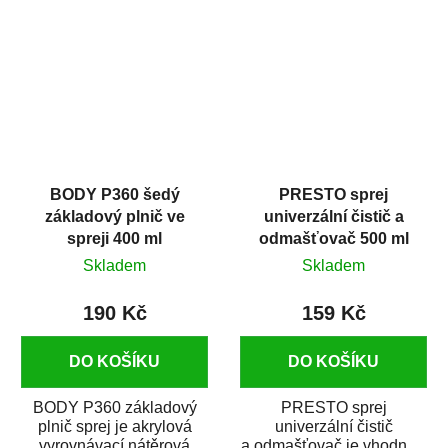
dobrými plnícími
obsahem vysoce
schopnostmi. Je...
kvalitního...
BODY P360 šedý
PRESTO sprej
základový plnič ve
univerzální čistič a
spreji 400 ml
odmašťovač 500 ml
Skladem
Skladem
190 Kč
159 Kč
DO KOŠÍKU
DO KOŠÍKU
BODY P360 základový
PRESTO sprej
plnič sprej je akrylová
univerzální čistič
vyrovnávací nátěrová
a odmašťovač je vhodný k