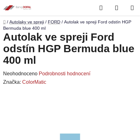
Přejít
Hledat
NÁKUP
na
obsah
KOŠÍK
Domů
/
Autolaky ve spreji
/
FORD
/
Autolak ve spreji Ford odstín HGP
Bermuda blue 400 ml
Autolak ve spreji Ford
odstín HGP Bermuda blue
400 ml
Průměrné
Neohodnoceno
Podrobnosti hodnocení
hodnocení
Značka:
ColorMatic
produktu
je
0,0
z
5
hvězdiček.