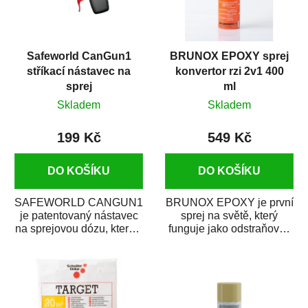
Safeworld CanGun1
BRUNOX EPOXY sprej
stříkací nástavec na
konvertor rzi 2v1 400
sprej
ml
Skladem
Skladem
199 Kč
549 Kč
DO KOŠÍKU
DO KOŠÍKU
SAFEWORLD CANGUN1
BRUNOX EPOXY je první
je patentovaný nástavec
sprej na světě, který
na sprejovou dózu, který ji
funguje jako odstraňovač
promění na profesionální
rzi s epoxidovou
stříkací...
pryskyřicí. Byl...