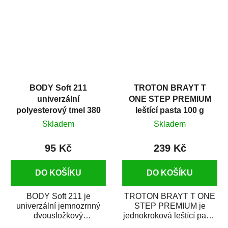
i v domácí dílně....
BODY Soft 211
TROTON BRAYT T
univerzální
ONE STEP PREMIUM
polyesterový tmel 380
leštící pasta 100 g
g
Skladem
Skladem
95 Kč
239 Kč
DO KOŠÍKU
DO KOŠÍKU
BODY Soft 211 je
TROTON BRAYT T ONE
univerzální jemnozrnný
STEP PREMIUM je
dvousložkový
jednokroková leštící pasta
polyesterový tmel s
nové generace s