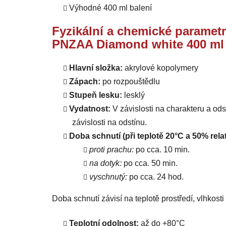
Výhodné 400 ml balení
Fyzikální a chemické parametr
PNZAA Diamond white 400 ml
Hlavní složka:
akrylové kopolymery
Zápach:
po rozpouštědlu
Stupeň lesku:
lesklý
Vydatnost:
V závislosti na charakteru a od
závislosti na odstínu.
Doba schnutí (při teplotě 20°C a 50% relat
proti prachu:
po cca. 10 min.
na dotyk:
po cca. 50 min.
vyschnutý:
po cca. 24 hod.
Doba schnutí závisí na teplotě prostředí, vlhkost
Teplotní odolnost:
až do +80°C