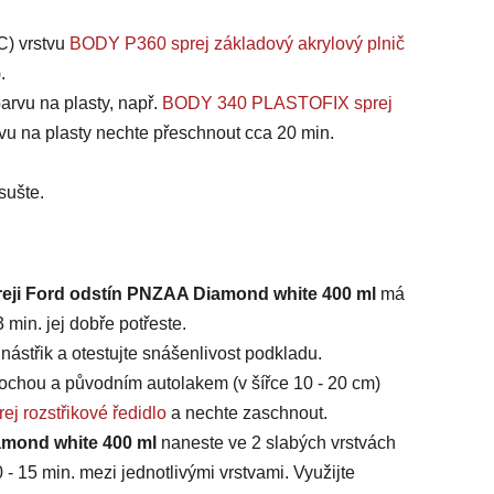
C) vrstvu
BODY P360 sprej základový akrylový plnič
).
arvu na plasty, např.
BODY 340 PLASTOFIX sprej
vu na plasty nechte přeschnout cca 20 min.
sušte.
reji Ford odstín PNZAA Diamond white 400 ml
má
min. jej dobře potřeste.
ástřik a otestujte snášenlivost podkladu.
chou a původním autolakem (v šířce 10 - 20 cm)
ej rozstřikové ředidlo
a nechte zaschnout.
amond white 400 ml
naneste ve 2 slabých vrstvách
 - 15 min. mezi jednotlivými vrstvami. Využijte