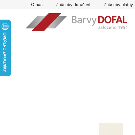
Přejít
O nás
Způsoby doručení
Způsoby platby
na
obsah