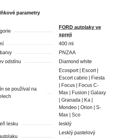
lňkové parametry
FORD autolaky ve
gorie
spreji
ní
400 ml
barvy
PNZAA
v odstínu
Diamond white
Ecosport | Escort |
Escort cabrio | Fiesta
| Focus | Focus C-
ín se používal na
Max | Fusion | Galaxy
elech
| Granada | Ka |
Mondeo | Orion | S-
Max | Sco
eň lesku
lesklý
Lesklý pastelový
autolaku