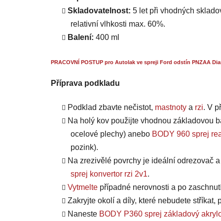
Skladovatelnost:
5 let při vhodných skladov
relativní vlhkosti max. 60%.
Balení:
400 ml
PRACOVNÍ POSTUP pro Autolak ve spreji Ford odstín PNZAA Dia
Příprava podkladu
Podklad zbavte nečistot,
mastnoty
a
rzi
. V 
Na holý kov použijte vhodnou základovou b
ocelové plechy) anebo
BODY 960 sprej rea
pozink).
Na zrezivělé povrchy je ideální odrezovač 
sprej konvertor rzi 2v1
.
Vytmelte
případné nerovnosti a po zaschnut
Zakryjte okolí a díly, které nebudete stříkat
Naneste
BODY P360 sprej základový akrylo