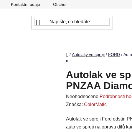
Kontaktní údaje
Obchodní podmínky
Podmínky ochr
Domů
/
Autolaky ve spreji
/
FORD
/
Auto
ml
Autolak ve sp
PNZAA Diamon
Průměrné
Neohodnoceno
Podrobnosti ho
hodnocení
Značka:
ColorMatic
produktu
Autolak ve spreji Ford odstín 
je
auto ve spreji na opravu dílů k
0,0