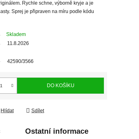
iginálem. Rychle schne, výborně kryje a je
sty. Sprej je připraven na míru podle kódu
Skladem
11.8.2026
42590/3566
DO KOŠÍKU
Hlídat
Sdílet
c
Ostatní informace