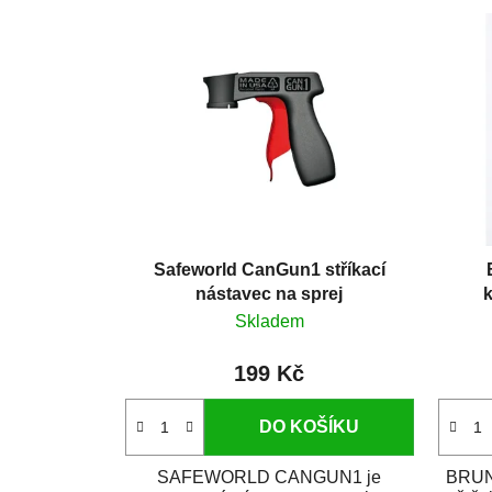
Safeworld CanGun1 stříkací
nástavec na sprej
k
Skladem
199 Kč
DO KOŠÍKU
SAFEWORLD CANGUN1 je
BRUNO