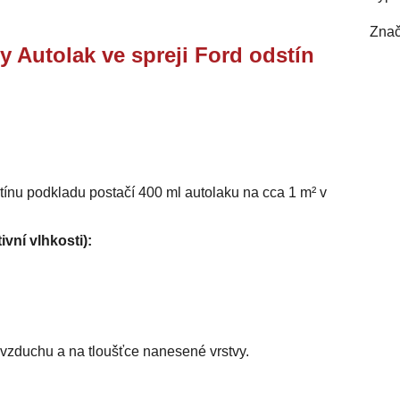
Znač
y Autolak ve spreji Ford odstín
stínu podkladu postačí 400 ml autolaku na cca 1 m² v
ivní vlhkosti):
i vzduchu a na tloušťce nanesené vrstvy.