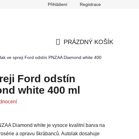
Přihlášení
Registrace
any osobních údajů
Reklamace
Odstoupení od smlouvy
PRÁZDNÝ KOŠÍK
NÁKUPNÍ
lak ve spreji Ford odstín PNZAA Diamond white 400
KOŠÍK
reji Ford odstín
d white 400 ml
dnocení
PNZAA Diamond white je vysoce kvalitní barva na
arosérie a opravu škrábanců. Autolak dosahuje