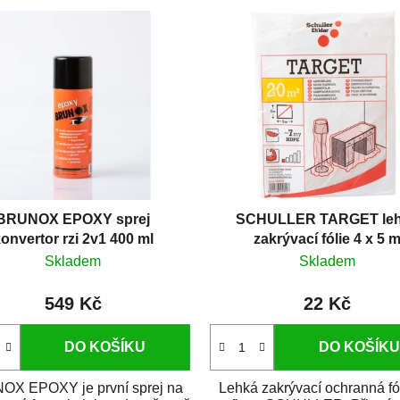
BRUNOX EPOXY sprej
SCHULLER TARGET le
onvertor rzi 2v1 400 ml
zakrývací fólie 4 x 5 
Skladem
Skladem
549 Kč
22 Kč
DO KOŠÍKU
DO KOŠÍKU
X EPOXY je první sprej na
Lehká zakrývací ochranná fó