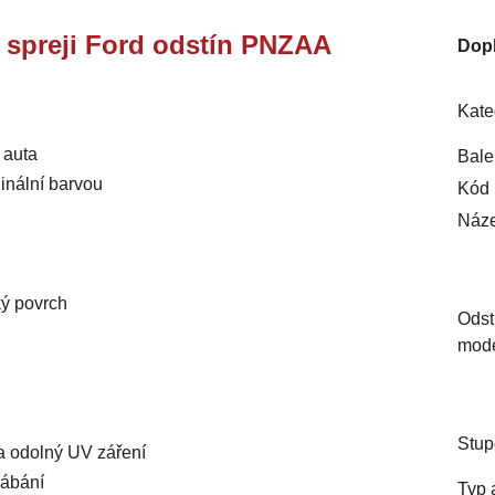
e spreji Ford odstín PNZAA
Dop
Kate
 auta
Bale
inální barvou
Kód 
Náze
ký povrch
Odst
mod
Stup
 a odolný UV záření
rábání
Typ 