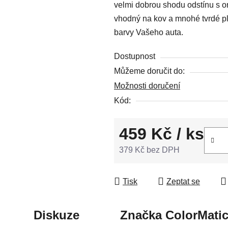
velmi dobrou shodu odstínu s or
z
vhodný na kov a mnohé tvrdé pla
5
barvy Vašeho auta.
hvězdiček.
Dostupnost
Můžeme doručit do:
Možnosti doručení
Kód:
459 Kč
/ ks
379 Kč bez DPH
Měrná cena:
Tisk
Zeptat se
Diskuze
Značka
ColorMati