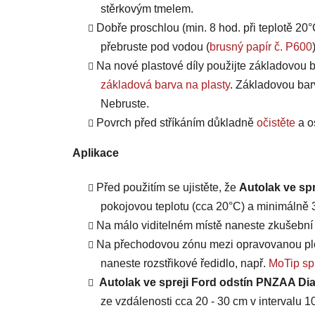
stěrkovým tmelem.
Dobře proschlou (min. 8 hod. při teplotě 20°
přebruste pod vodou (
brusný papír č. P600
Na nové plastové díly použijte základovou b
základová barva na plasty
. Základovou bar
Nebruste.
Povrch před stříkáním důkladně
očistěte
a o
Aplikace
Před použitím se ujistěte, že
Autolak ve sp
pokojovou teplotu (cca 20°C) a minimálně 3 
Na málo viditelném místě naneste zkušební n
Na přechodovou zónu mezi opravovanou plo
naneste rozstřikové ředidlo, např.
MoTip spr
Autolak ve spreji Ford odstín PNZAA Di
ze vzdálenosti cca 20 - 30 cm v intervalu 10