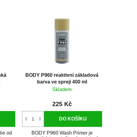
hká
BODY P960 reaktivní základová
m
barva ve spreji 400 ml
Skladem
225 Kč
DO KOŠÍKU
lie od
BODY P960 Wash Primer je