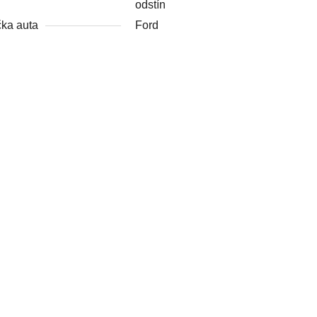
odstín
ka auta
Ford