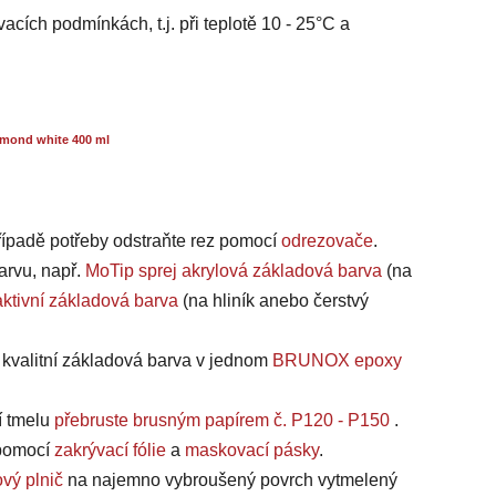
acích podmínkách, t.j. při teplotě 10 - 25°C a
mond white 400 ml
případě potřeby odstraňte rez pomocí
odrezovače
.
arvu, např.
MoTip sprej akrylová základová barva
(na
ktivní základová barva
(na hliník anebo čerstvý
a kvalitní základová barva v jednom
BRUNOX epoxy
í tmelu
přebruste brusným papírem č. P120 - P150
.
, pomocí
zakrývací fólie
a
maskovací pásky
.
vý plnič
na najemno vybroušený povrch vytmelený