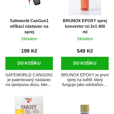
Safeworld CanGun1
BRUNOX EPOXY sprej
stříkací nástavec na
konvertor rzi 2v1 400
sprej
ml
Skladem
Skladem
199 Kč
549 Kč
DO KOŠÍKU
DO KOŠÍKU
SAFEWORLD CANGUN1
BRUNOX EPOXY je první
je patentovaný nástavec
sprej na světě, který
na sprejovou dózu, který ji
funguje jako odstraňovač
promění na profesionální
rzi s epoxidovou
stříkací...
pryskyřicí. Byl...