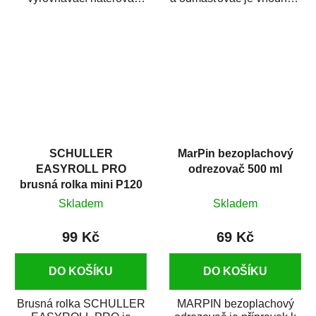
hmota určená pro
odmašťování a čištění
vyplnění drobných...
kovových a plastových...
SCHULLER
MarPin bezoplachový
EASYROLL PRO
odrezovač 500 ml
brusná rolka mini P120
Skladem
Skladem
99 Kč
69 Kč
DO KOŠÍKU
DO KOŠÍKU
Brusná rolka SCHULLER
MARPIN bezoplachový