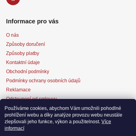
Informace pro vás
O nás
Způsoby doručení
Způsoby platby
Kontaktní údaje
Obchodní podmínky
Podmínky ochrany osobních údajů
Reklamace
Odstoupení od smlouvy
Kontaktní formulář
Používáme cookies, abychom Vám umožnili pohodlné
prohlížení webu a díky analýze provozu webu neustále
zlepšovali jeho funkce, výkon a použitelnost.
Více
Facebook
informací