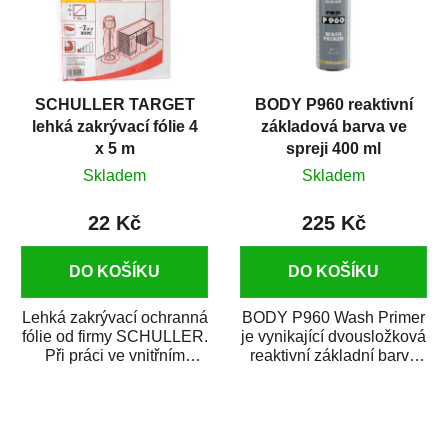
SCHULLER TARGET
BODY P960 reaktivní
lehká zakrývací fólie 4
základová barva ve
x 5 m
spreji 400 ml
Skladem
Skladem
22 Kč
225 Kč
DO KOŠÍKU
DO KOŠÍKU
Lehká zakrývací ochranná
BODY P960 Wash Primer
fólie od firmy SCHULLER.
je vynikající dvousložková
Při práci ve vnitřním
reaktivní základní barva
prostředí chrání před
ve spreji. Je vhodná
zastříkáním...
jako...