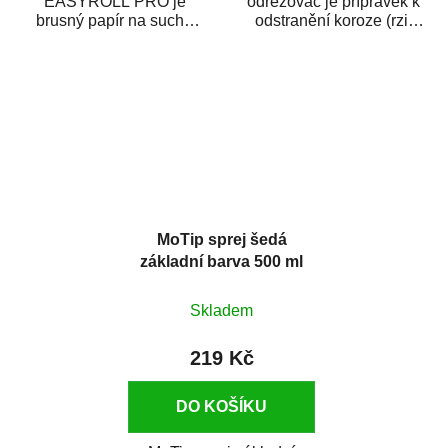
EASYROLL PRO je
odrezovač je přípravek k
brusný papír na suché
odstranění koroze (rzi)
broušení dodávaný ve
z kovových předmětů.
formě praktické rolky. Je...
Odrezovač po...
MoTip sprej šedá
základní barva 500 ml
Skladem
219 Kč
DO KOŠÍKU