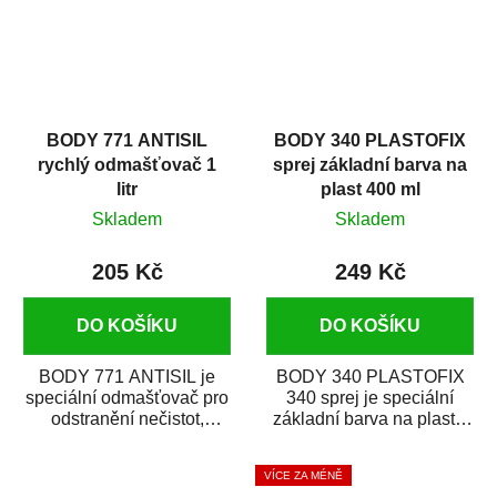
BODY 771 ANTISIL
BODY 340 PLASTOFIX
rychlý odmašťovač 1
sprej základní barva na
litr
plast 400 ml
Skladem
Skladem
205 Kč
249 Kč
DO KOŠÍKU
DO KOŠÍKU
BODY 771 ANTISIL je
BODY 340 PLASTOFIX
speciální odmašťovač pro
340 sprej je speciální
odstranění nečistot,
základní barva na plasty,
silikónu a mastnoty z
která zajistí přilnavost
povrchů před jejich...
vrchních...
VÍCE ZA MÉNĚ