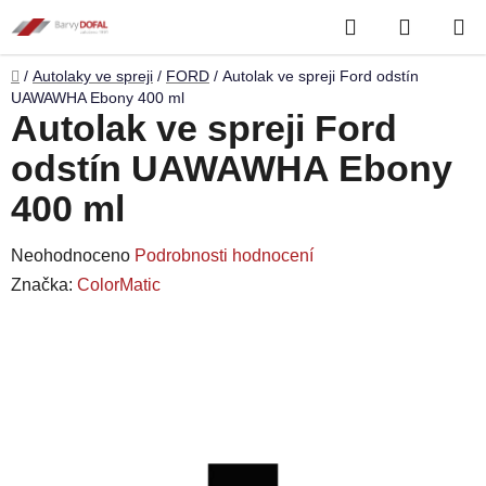
Přejít
Hledat
NÁKUP
na
obsah
KOŠÍK
Domů
/
Autolaky ve spreji
/
FORD
/
Autolak ve spreji Ford odstín
UAWAWHA Ebony 400 ml
Autolak ve spreji Ford
odstín UAWAWHA Ebony
400 ml
Průměrné
Neohodnoceno
Podrobnosti hodnocení
hodnocení
Značka:
ColorMatic
produktu
je
0,0
z
5
hvězdiček.