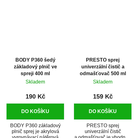
dobrými plnícími
obsahem vysoce
schopnostmi. Je...
kvalitního...
BODY P360 šedý
PRESTO sprej
základový plnič ve
univerzální čistič a
spreji 400 ml
odmašťovač 500 ml
Skladem
Skladem
190 Kč
159 Kč
DO KOŠÍKU
DO KOŠÍKU
BODY P360 základový
PRESTO sprej
plnič sprej je akrylová
univerzální čistič
vyrovnávací nátěrová
a odmašťovač je vhodný k