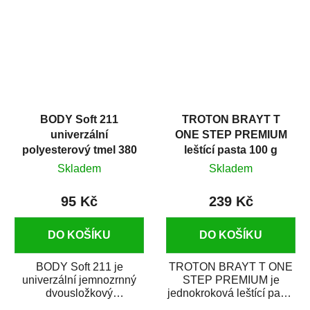
i v domácí dílně....
BODY Soft 211
TROTON BRAYT T
univerzální
ONE STEP PREMIUM
polyesterový tmel 380
leštící pasta 100 g
g
Skladem
Skladem
95 Kč
239 Kč
DO KOŠÍKU
DO KOŠÍKU
BODY Soft 211 je
TROTON BRAYT T ONE
univerzální jemnozrnný
STEP PREMIUM je
dvousložkový
jednokroková leštící pasta
polyesterový tmel s
nové generace s