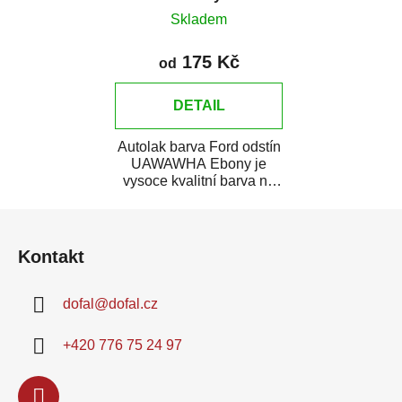
Skladem
175 Kč
od
DETAIL
Autolak barva Ford odstín
UAWAWHA Ebony je
vysoce kvalitní barva na
auto na bodové opravy,
Z
opravy...
á
Kontakt
p
a
dofal
@
dofal.cz
t
í
+420 776 75 24 97