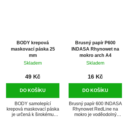
BODY krepová
Brusný papír P600
maskovací páska 25
INDASA Rhynowet na
mm
mokro arch A4
Skladem
Skladem
49 Kč
16 Kč
DO KOŠÍKU
DO KOŠÍKU
BODY samolepící
Brusný papír 600 INDASA
krepová maskovací páska
Rhynowet RedLine na
je určená k širokému
mokro je voděodolný
použití
brusný papír určený
v autoopravárenství
především pro...