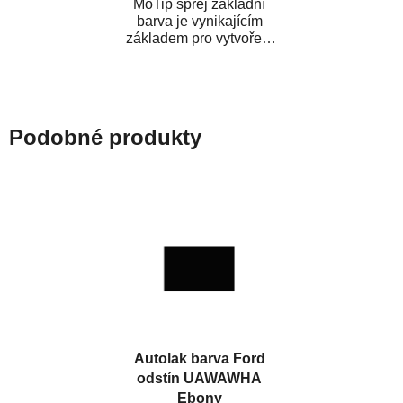
MoTip sprej základní
barva je vynikajícím
základem pro vytvoření
neutrálního podkladu pod
vrchní lak. Je...
Podobné produkty
Autolak barva Ford
odstín UAWAWHA
Ebony