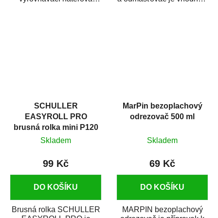
hmota určená pro
odmašťování a čištění
vyplnění drobných...
kovových a plastových...
SCHULLER
MarPin bezoplachový
EASYROLL PRO
odrezovač 500 ml
brusná rolka mini P120
Skladem
Skladem
99 Kč
69 Kč
DO KOŠÍKU
DO KOŠÍKU
Brusná rolka SCHULLER
MARPIN bezoplachový