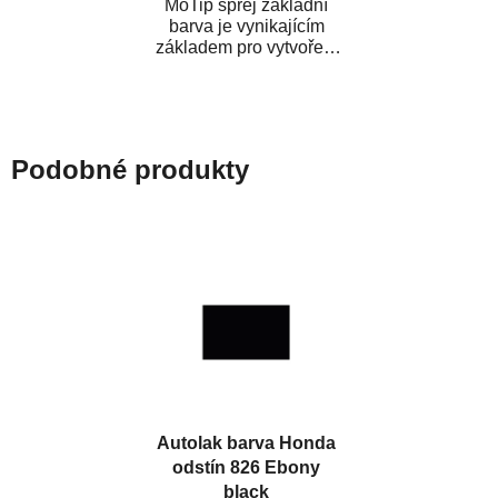
MoTip sprej základní
barva je vynikajícím
základem pro vytvoření
neutrálního podkladu pod
vrchní lak. Je...
Podobné produkty
Autolak barva Honda
odstín 826 Ebony
black