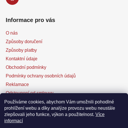
Informace pro vás
O nás
Způsoby doručení
Způsoby platby
Kontaktní údaje
Obchodní podmínky
Podmínky ochrany osobních údajů
Reklamace
Odstoupení od smlouvy
Kontaktní formulář
Používáme cookies, abychom Vám umožnili pohodlné
prohlížení webu a díky analýze provozu webu neustále
zlepšovali jeho funkce, výkon a použitelnost.
Více
Facebook
informací