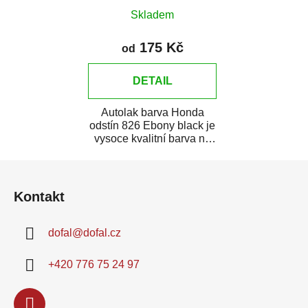
Skladem
175 Kč
od
DETAIL
Autolak barva Honda
odstín 826 Ebony black je
vysoce kvalitní barva na
auto na bodové opravy,
Z
opravy...
á
Kontakt
p
a
dofal
@
dofal.cz
t
í
+420 776 75 24 97