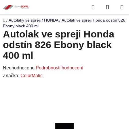
Přejít
Hledat
NÁKUP
na
obsah
KOŠÍK
Domů
/
Autolaky ve spreji
/
HONDA
/
Autolak ve spreji Honda odstín 826
Ebony black 400 ml
Autolak ve spreji Honda
odstín 826 Ebony black
400 ml
Průměrné
Neohodnoceno
Podrobnosti hodnocení
hodnocení
Značka:
ColorMatic
produktu
je
0,0
z
5
hvězdiček.