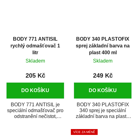
BODY 771 ANTISIL
BODY 340 PLASTOFIX
rychlý odmašťovač 1
sprej základní barva na
litr
plast 400 ml
Skladem
Skladem
205 Kč
249 Kč
DO KOŠÍKU
DO KOŠÍKU
BODY 771 ANTISIL je
BODY 340 PLASTOFIX
speciální odmašťovač pro
340 sprej je speciální
odstranění nečistot,
základní barva na plasty,
silikónu a mastnoty z
která zajistí přilnavost
povrchů před jejich...
vrchních...
VÍCE ZA MÉNĚ