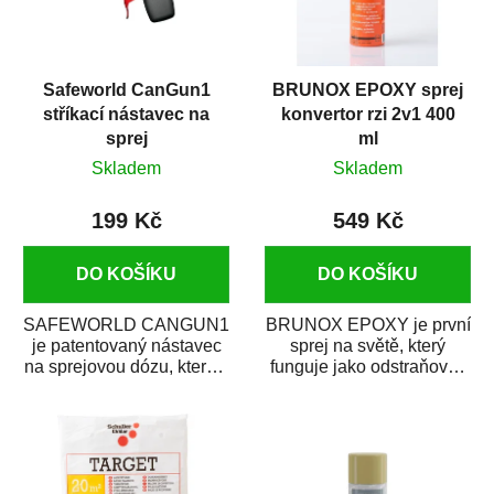
Safeworld CanGun1
BRUNOX EPOXY sprej
stříkací nástavec na
konvertor rzi 2v1 400
sprej
ml
Skladem
Skladem
199 Kč
549 Kč
DO KOŠÍKU
DO KOŠÍKU
SAFEWORLD CANGUN1
BRUNOX EPOXY je první
je patentovaný nástavec
sprej na světě, který
na sprejovou dózu, který ji
funguje jako odstraňovač
promění na profesionální
rzi s epoxidovou
stříkací...
pryskyřicí. Byl...