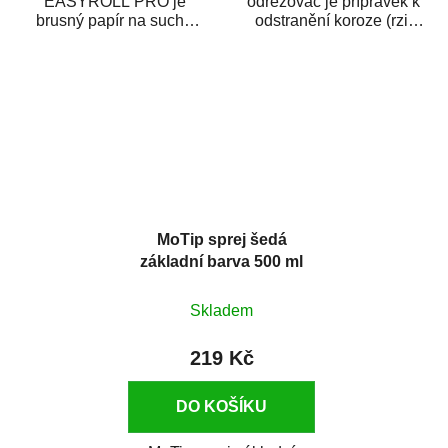
EASYROLL PRO je
odrezovač je přípravek k
brusný papír na suché
odstranění koroze (rzi)
broušení dodávaný ve
z kovových předmětů.
formě praktické rolky. Je...
Odrezovač po...
MoTip sprej šedá
základní barva 500 ml
Skladem
219 Kč
DO KOŠÍKU