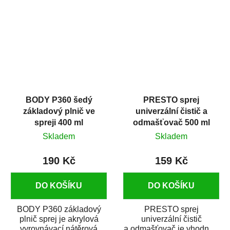
dobrými plnícími
obsahem vysoce
schopnostmi. Je...
kvalitního...
BODY P360 šedý
PRESTO sprej
základový plnič ve
univerzální čistič a
spreji 400 ml
odmašťovač 500 ml
Skladem
Skladem
190 Kč
159 Kč
DO KOŠÍKU
DO KOŠÍKU
BODY P360 základový
PRESTO sprej
plnič sprej je akrylová
univerzální čistič
vyrovnávací nátěrová
a odmašťovač je vhodný k