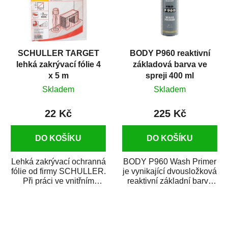
SCHULLER TARGET
BODY P960 reaktivní
lehká zakrývací fólie 4
základová barva ve
x 5 m
spreji 400 ml
Skladem
Skladem
22 Kč
225 Kč
DO KOŠÍKU
DO KOŠÍKU
Lehká zakrývací ochranná
BODY P960 Wash Primer
fólie od firmy SCHULLER.
je vynikající dvousložková
Při práci ve vnitřním
reaktivní základní barva
prostředí chrání před
ve spreji. Je vhodná
zastříkáním...
jako...