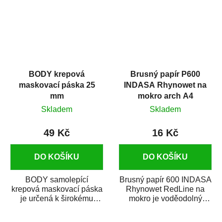
BODY krepová
Brusný papír P600
maskovací páska 25
INDASA Rhynowet na
mm
mokro arch A4
Skladem
Skladem
49 Kč
16 Kč
DO KOŠÍKU
DO KOŠÍKU
BODY samolepící
Brusný papír 600 INDASA
krepová maskovací páska
Rhynowet RedLine na
je určená k širokému
mokro je voděodolný
použití
brusný papír určený
v autoopravárenství
především pro...