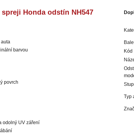
ve spreji Honda odstín NH547
Dop
Kate
 auta
Bale
inální barvou
Kód 
Náze
Odst
mod
ký povrch
Stup
Typ 
Znač
 a odolný UV záření
rábání