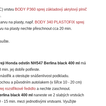
C) vrstvu
BODY P360 sprej základový akrylový plnič
).
arvu na plasty, např.
BODY 340 PLASTOFIX sprej
vu na plasty nechte přeschnout cca 20 min.
sušte.
reji Honda odstín NH547 Berlina black 400 ml
má
min. jej dobře potřeste.
ástřik a otestujte snášenlivost podkladu.
chou a původním autolakem (v šířce 10 - 20 cm)
ej rozstřikové ředidlo
a nechte zaschnout.
rlina black 400 ml
naneste ve 2 slabých vrstvách
 - 15 min. mezi jednotlivými vrstvami. Využijte