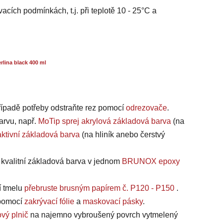
acích podmínkách, t.j. při teplotě 10 - 25°C a
lina black 400 ml
případě potřeby odstraňte rez pomocí
odrezovače
.
arvu, např.
MoTip sprej akrylová základová barva
(na
ktivní základová barva
(na hliník anebo čerstvý
a kvalitní základová barva v jednom
BRUNOX epoxy
í tmelu
přebruste brusným papírem č. P120 - P150
.
, pomocí
zakrývací fólie
a
maskovací pásky
.
vý plnič
na najemno vybroušený povrch vytmelený