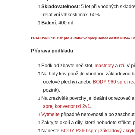
Skladovatelnost:
5 let při vhodných skladov
relativní vlhkosti max. 60%.
Balení:
400 ml
PRACOVNÍ POSTUP pro Autolak ve spreji Honda odstín NH547 Ber
Příprava podkladu
Podklad zbavte nečistot,
mastnoty
a
rzi
. V 
Na holý kov použijte vhodnou základovou b
ocelové plechy) anebo
BODY 960 sprej rea
pozink).
Na zrezivělé povrchy je ideální odrezovač 
sprej konvertor rzi 2v1
.
Vytmelte
případné nerovnosti a po zaschnut
Zakryjte okolí a díly, které nebudete stříkat
Naneste
BODY P360 sprej základový akrylo