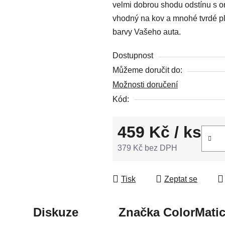
velmi dobrou shodu odstínu s or
z
vhodný na kov a mnohé tvrdé pla
5
barvy Vašeho auta.
hvězdiček.
Dostupnost
Můžeme doručit do:
Možnosti doručení
Kód:
459 Kč
/ ks
379 Kč bez DPH
Měrná cena:
Tisk
Zeptat se
Diskuze
Značka
ColorMati