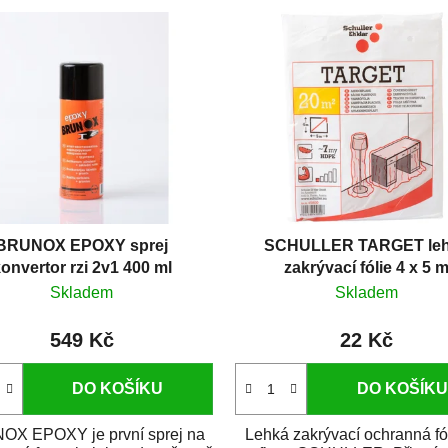
BRUNOX EPOXY sprej
SCHULLER TARGET le
onvertor rzi 2v1 400 ml
zakrývací fólie 4 x 5 
Skladem
Skladem
549 Kč
22 Kč
DO KOŠÍKU
DO KOŠÍKU
X EPOXY je první sprej na
Lehká zakrývací ochranná fó