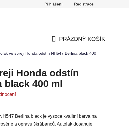
Přihlášení
Registrace
any osobních údajů
Reklamace
Odstoupení od smlouvy
PRÁZDNÝ KOŠÍK
NÁKUPNÍ
olak ve spreji Honda odstín NH547 Berlina black 400
KOŠÍK
reji Honda odstín
 black 400 ml
dnocení
NH547 Berlina black je vysoce kvalitní barva na
arosérie a opravu škrábanců. Autolak dosahuje