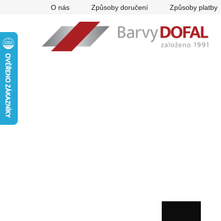
Přejít
O nás
Způsoby doručení
Způsoby platby
na
obsah