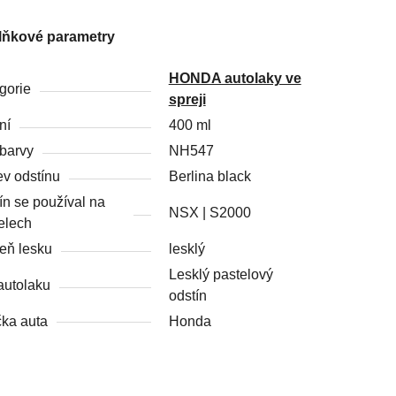
lňkové parametry
HONDA autolaky ve
gorie
spreji
ní
400 ml
barvy
NH547
v odstínu
Berlina black
ín se používal na
NSX | S2000
elech
eň lesku
lesklý
Lesklý pastelový
autolaku
odstín
ka auta
Honda