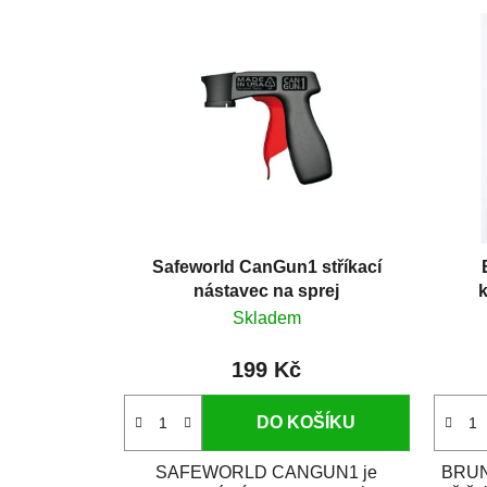
Safeworld CanGun1 stříkací
nástavec na sprej
k
Skladem
199 Kč
DO KOŠÍKU
SAFEWORLD CANGUN1 je
BRUNO