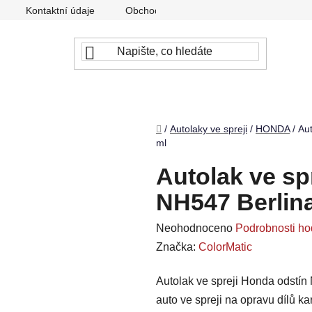
Kontaktní údaje
Obchodní podmínky
Podmínky ochr
Domů
/
Autolaky ve spreji
/
HONDA
/
Aut
ml
Autolak ve sp
NH547 Berlina
Průměrné
Neohodnoceno
Podrobnosti ho
hodnocení
Značka:
ColorMatic
produktu
Autolak ve spreji Honda odstín 
je
auto ve spreji na opravu dílů k
0,0