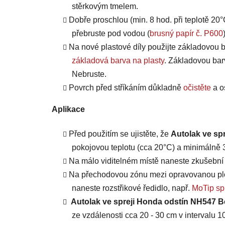
stěrkovým tmelem.
Dobře proschlou (min. 8 hod. při teplotě 20°
přebruste pod vodou (
brusný papír č. P600
Na nové plastové díly použijte základovou b
základová barva na plasty
. Základovou bar
Nebruste.
Povrch před stříkáním důkladně
očistěte
a o
Aplikace
Před použitím se ujistěte, že
Autolak ve sp
pokojovou teplotu (cca 20°C) a minimálně 3 
Na málo viditelném místě naneste zkušební n
Na přechodovou zónu mezi opravovanou plo
naneste rozstřikové ředidlo, např.
MoTip spr
Autolak ve spreji Honda odstín NH547 Be
ze vzdálenosti cca 20 - 30 cm v intervalu 10