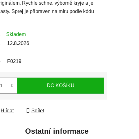
iginálem. Rychle schne, výborně kryje a je
sty. Sprej je připraven na míru podle kódu
Skladem
12.8.2026
F0219
DO KOŠÍKU
Hlídat
Sdílet
c
Ostatní informace