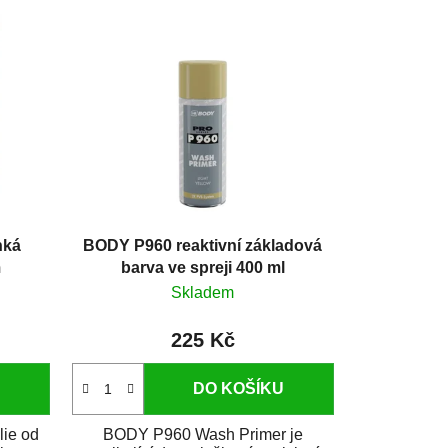
hká
BODY P960 reaktivní základová
m
barva ve spreji 400 ml
Skladem
225 Kč
DO KOŠÍKU
lie od
BODY P960 Wash Primer je