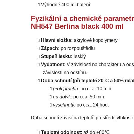
Výhodné 400 ml balení
Fyzikální a chemické parametr
NH547 Berlina black 400 ml
Hlavní složka:
akrylové kopolymery
Zápach:
po rozpouštědlu
Stupeň lesku:
lesklý
Vydatnost:
V závislosti na charakteru a od
závislosti na odstínu.
Doba schnutí (při teplotě 20°C a 50% relat
proti prachu:
po cca. 10 min.
na dotyk:
po cca. 50 min.
vyschnutý:
po cca. 24 hod.
Doba schnutí závisí na teplotě prostředí, vlhkost
Teplotní odolnost:
až do +80°C