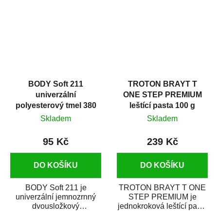
i v domácí dílně....
BODY Soft 211
TROTON BRAYT T
univerzální
ONE STEP PREMIUM
polyesterový tmel 380
leštící pasta 100 g
g
Skladem
Skladem
95 Kč
239 Kč
DO KOŠÍKU
DO KOŠÍKU
BODY Soft 211 je
TROTON BRAYT T ONE
univerzální jemnozrnný
STEP PREMIUM je
dvousložkový
jednokroková leštící pasta
polyesterový tmel s
nové generace s