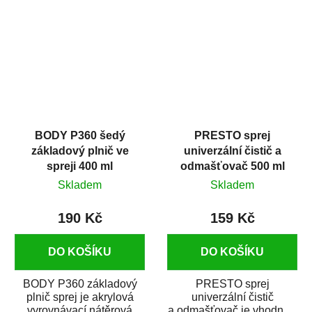
dobrými plnícími
obsahem vysoce
schopnostmi. Je...
kvalitního...
BODY P360 šedý
PRESTO sprej
základový plnič ve
univerzální čistič a
spreji 400 ml
odmašťovač 500 ml
Skladem
Skladem
190 Kč
159 Kč
DO KOŠÍKU
DO KOŠÍKU
BODY P360 základový
PRESTO sprej
plnič sprej je akrylová
univerzální čistič
vyrovnávací nátěrová
a odmašťovač je vhodný k