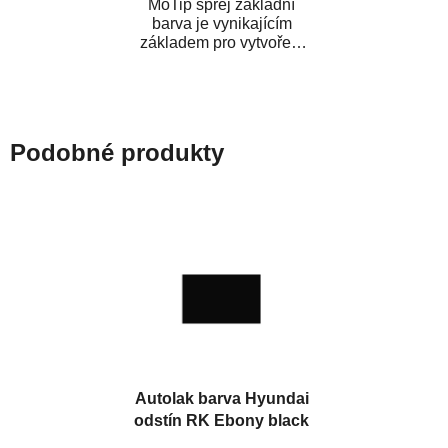
MoTip sprej základní
barva je vynikajícím
základem pro vytvoření
neutrálního podkladu pod
vrchní lak. Je...
Podobné produkty
Autolak barva Hyundai
odstín RK Ebony black