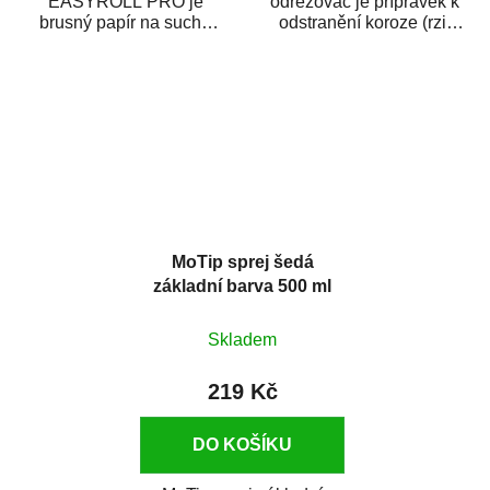
EASYROLL PRO je
odrezovač je přípravek k
brusný papír na suché
odstranění koroze (rzi)
broušení dodávaný ve
z kovových předmětů.
formě praktické rolky. Je...
Odrezovač po...
MoTip sprej šedá
základní barva 500 ml
Skladem
219 Kč
DO KOŠÍKU