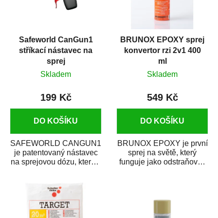
Safeworld CanGun1
BRUNOX EPOXY sprej
stříkací nástavec na
konvertor rzi 2v1 400
sprej
ml
Skladem
Skladem
199 Kč
549 Kč
DO KOŠÍKU
DO KOŠÍKU
SAFEWORLD CANGUN1
BRUNOX EPOXY je první
je patentovaný nástavec
sprej na světě, který
na sprejovou dózu, který ji
funguje jako odstraňovač
promění na profesionální
rzi s epoxidovou
stříkací...
pryskyřicí. Byl...