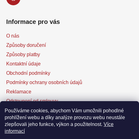
Informace pro vás
O nás
Způsoby doručení
Způsoby platby
Kontaktní údaje
Obchodní podmínky
Podmínky ochrany osobních údajů
Reklamace
Odstoupení od smlouvy
Kontaktní formulář
Používáme cookies, abychom Vám umožnili pohodlné
prohlížení webu a díky analýze provozu webu neustále
zlepšovali jeho funkce, výkon a použitelnost.
Více
Facebook
informací