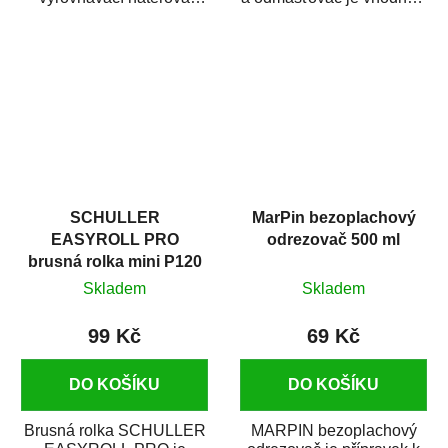
hmota určená pro
odmašťování a čištění
vyplnění drobných...
kovových a plastových...
SCHULLER
MarPin bezoplachový
EASYROLL PRO
odrezovač 500 ml
brusná rolka mini P120
Skladem
Skladem
99 Kč
69 Kč
DO KOŠÍKU
DO KOŠÍKU
Brusná rolka SCHULLER
MARPIN bezoplachový