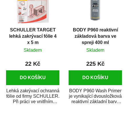
SCHULLER TARGET
BODY P960 reaktivní
lehká zakrývací fólie 4
základová barva ve
x 5 m
spreji 400 ml
Skladem
Skladem
22 Kč
225 Kč
DO KOŠÍKU
DO KOŠÍKU
Lehká zakrývací ochranná
BODY P960 Wash Primer
fólie od firmy SCHULLER.
je vynikající dvousložková
Při práci ve vnitřním
reaktivní základní barva
prostředí chrání před
ve spreji. Je vhodná
zastříkáním...
jako...