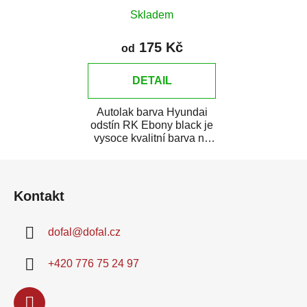
Skladem
175 Kč
od
DETAIL
Autolak barva Hyundai
odstín RK Ebony black je
vysoce kvalitní barva na
auto na bodové opravy,
Z
opravy...
á
Kontakt
p
a
dofal
@
dofal.cz
t
í
+420 776 75 24 97