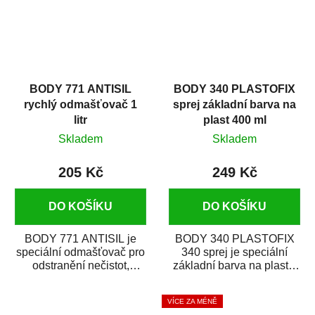
BODY 771 ANTISIL
BODY 340 PLASTOFIX
rychlý odmašťovač 1
sprej základní barva na
litr
plast 400 ml
Skladem
Skladem
205 Kč
249 Kč
DO KOŠÍKU
DO KOŠÍKU
BODY 771 ANTISIL je
BODY 340 PLASTOFIX
speciální odmašťovač pro
340 sprej je speciální
odstranění nečistot,
základní barva na plasty,
silikónu a mastnoty z
která zajistí přilnavost
povrchů před jejich...
vrchních...
VÍCE ZA MÉNĚ