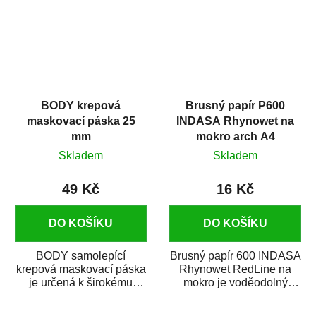
BODY krepová
Brusný papír P600
maskovací páska 25
INDASA Rhynowet na
mm
mokro arch A4
Skladem
Skladem
49 Kč
16 Kč
DO KOŠÍKU
DO KOŠÍKU
BODY samolepící
Brusný papír 600 INDASA
krepová maskovací páska
Rhynowet RedLine na
je určená k širokému
mokro je voděodolný
použití
brusný papír určený
v autoopravárenství
především pro...