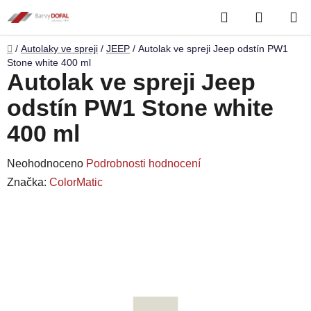
Přejít
Hledat
NÁKUP
na
obsah
KOŠÍK
Domů
/
Autolaky ve spreji
/
JEEP
/
Autolak ve spreji Jeep odstín PW1
Stone white 400 ml
Autolak ve spreji Jeep
odstín PW1 Stone white
400 ml
Průměrné
Neohodnoceno
Podrobnosti hodnocení
hodnocení
Značka:
ColorMatic
produktu
je
0,0
z
5
hvězdiček.