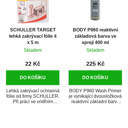
SCHULLER TARGET
BODY P960 reaktivní
lehká zakrývací fólie 4
základová barva ve
x 5 m
spreji 400 ml
Skladem
Skladem
22 Kč
225 Kč
DO KOŠÍKU
DO KOŠÍKU
Lehká zakrývací ochranná
BODY P960 Wash Primer
fólie od firmy SCHULLER.
je vynikající dvousložková
Při práci ve vnitřním
reaktivní základní barva
prostředí chrání před
ve spreji. Je vhodná
zastříkáním...
jako...