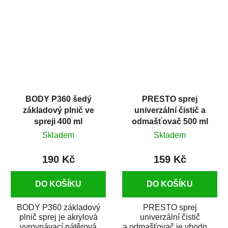
dobrými plnícími
obsahem vysoce
schopnostmi. Je...
kvalitního...
BODY P360 šedý
PRESTO sprej
základový plnič ve
univerzální čistič a
spreji 400 ml
odmašťovač 500 ml
Skladem
Skladem
190 Kč
159 Kč
DO KOŠÍKU
DO KOŠÍKU
BODY P360 základový
PRESTO sprej
plnič sprej je akrylová
univerzální čistič
vyrovnávací nátěrová
a odmašťovač je vhodný k