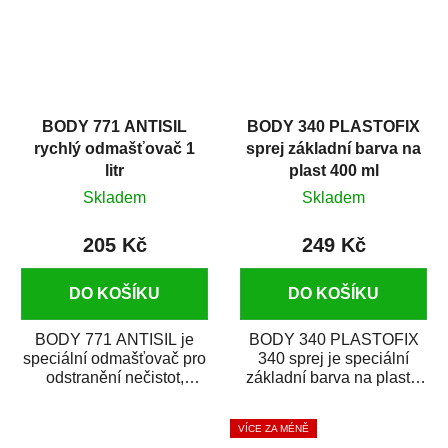
BODY 771 ANTISIL
BODY 340 PLASTOFIX
rychlý odmašťovač 1
sprej základní barva na
litr
plast 400 ml
Skladem
Skladem
205 Kč
249 Kč
DO KOŠÍKU
DO KOŠÍKU
BODY 771 ANTISIL je
BODY 340 PLASTOFIX
speciální odmašťovač pro
340 sprej je speciální
odstranění nečistot,
základní barva na plasty,
silikónu a mastnoty z
která zajistí přilnavost
povrchů před jejich...
vrchních...
VÍCE ZA MÉNĚ