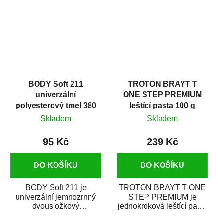
i v domácí dílně....
BODY Soft 211
TROTON BRAYT T
univerzální
ONE STEP PREMIUM
polyesterový tmel 380
leštící pasta 100 g
g
Skladem
Skladem
95 Kč
239 Kč
DO KOŠÍKU
DO KOŠÍKU
BODY Soft 211 je
TROTON BRAYT T ONE
univerzální jemnozrnný
STEP PREMIUM je
dvousložkový
jednokroková leštící pasta
polyesterový tmel s
nové generace s