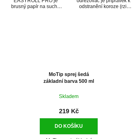
EASYROLL PRO je
odrezovač je přípravek k
brusný papír na suché
odstranění koroze (rzi)
broušení dodávaný ve
z kovových předmětů.
formě praktické rolky. Je...
Odrezovač po...
MoTip sprej šedá
základní barva 500 ml
Skladem
219 Kč
DO KOŠÍKU