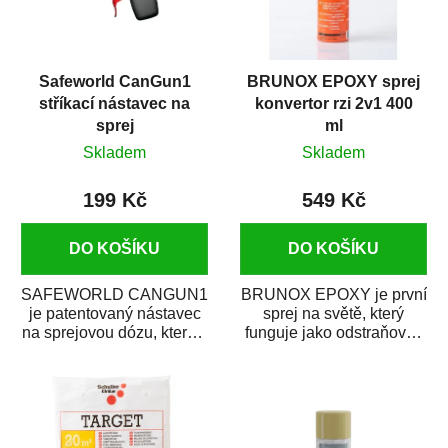
Safeworld CanGun1
BRUNOX EPOXY sprej
stříkací nástavec na
konvertor rzi 2v1 400
sprej
ml
Skladem
Skladem
199 Kč
549 Kč
DO KOŠÍKU
DO KOŠÍKU
SAFEWORLD CANGUN1
BRUNOX EPOXY je první
je patentovaný nástavec
sprej na světě, který
na sprejovou dózu, který ji
funguje jako odstraňovač
promění na profesionální
rzi s epoxidovou
stříkací...
pryskyřicí. Byl...