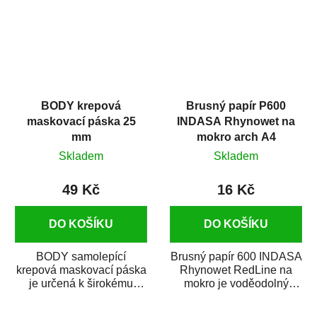
BODY krepová
Brusný papír P600
maskovací páska 25
INDASA Rhynowet na
mm
mokro arch A4
Skladem
Skladem
49 Kč
16 Kč
DO KOŠÍKU
DO KOŠÍKU
BODY samolepící
Brusný papír 600 INDASA
krepová maskovací páska
Rhynowet RedLine na
je určená k širokému
mokro je voděodolný
použití
brusný papír určený
v autoopravárenství
především pro...