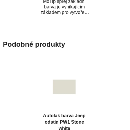
MoTip sprej základní
barva je vynikajícím
základem pro vytvoření
neutrálního podkladu pod
vrchní lak. Je...
Podobné produkty
Autolak barva Jeep
odstín PW1 Stone
white