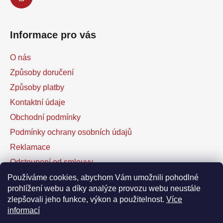
Informace pro vás
O nás
Způsoby doručení
Způsoby platby
Kontaktní údaje
Obchodní podmínky
Podmínky ochrany osobních údajů
Reklamace
Odstoupení od smlouvy
Kontaktní formulář
Používáme cookies, abychom Vám umožnili pohodlné
prohlížení webu a díky analýze provozu webu neustále
zlepšovali jeho funkce, výkon a použitelnost.
Více
Facebook
informací