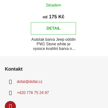
Skladem
175 Kč
od
DETAIL
Autolak barva Jeep odstín
PW1 Stone white je
vysoce kvalitní barva na
auto na bodové opravy,
Z
opravy...
á
Kontakt
p
a
dofal
@
dofal.cz
t
í
+420 776 75 24 97