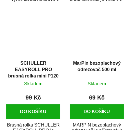
hmota určená pro
odmašťování a čištění
vyplnění drobných...
kovových a plastových...
SCHULLER
MarPin bezoplachový
EASYROLL PRO
odrezovač 500 ml
brusná rolka mini P120
Skladem
Skladem
99 Kč
69 Kč
DO KOŠÍKU
DO KOŠÍKU
Brusná rolka SCHULLER
MARPIN bezoplachový