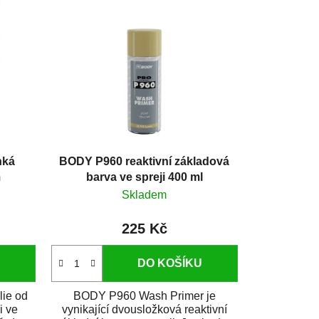
hká
BODY P960 reaktivní základová
m
barva ve spreji 400 ml
Skladem
225 Kč
DO KOŠÍKU
lie od
BODY P960 Wash Primer je
i ve
vynikající dvousložková reaktivní