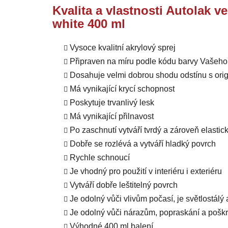
Kvalita a vlastnosti Autolak v
white 400 ml
Vysoce kvalitní akrylový sprej
Připraven na míru podle kódu barvy Vašeho
Dosahuje velmi dobrou shodu odstínu s orig
Má vynikající krycí schopnost
Poskytuje trvanlivý lesk
Má vynikající přilnavost
Po zaschnutí vytváří tvrdý a zároveň elastic
Dobře se rozlévá a vytváří hladký povrch
Rychle schnoucí
Je vhodný pro použití v interiéru i exteriéru
Vytváří dobře leštitelný povrch
Je odolný vůči vlivům počasí, je světlostálý
Je odolný vůči nárazům, popraskání a pošk
Výhodné 400 ml balení