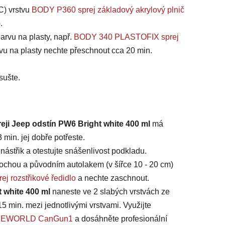
C) vrstvu
BODY P360 sprej základový akrylový plnič
).
arvu na plasty, např.
BODY 340 PLASTOFIX sprej
vu na plasty nechte přeschnout cca 20 min.
sušte.
eji Jeep odstín PW6 Bright white 400 ml
má
min. jej dobře potřeste.
ástřik a otestujte snášenlivost podkladu.
chou a původním autolakem (v šířce 10 - 20 cm)
ej rozstřikové ředidlo
a nechte zaschnout.
t white 400 ml
naneste ve 2 slabých vrstvách ze
15 min. mezi jednotlivými vrstvami. Využijte
 SAFEWORLD CanGun1
a dosáhněte profesionální