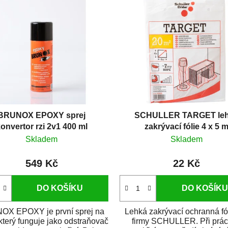
BRUNOX EPOXY sprej
SCHULLER TARGET le
onvertor rzi 2v1 400 ml
zakrývací fólie 4 x 5 
Skladem
Skladem
549 Kč
22 Kč
DO KOŠÍKU
DO KOŠÍKU
X EPOXY je první sprej na
Lehká zakrývací ochranná fó
 který funguje jako odstraňovač
firmy SCHULLER. Při prác