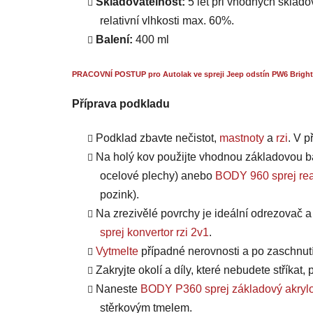
Skladovatelnost:
5 let při vhodných skladov
relativní vlhkosti max. 60%.
Balení:
400 ml
PRACOVNÍ POSTUP pro Autolak ve spreji Jeep odstín PW6 Bright
Příprava podkladu
Podklad zbavte nečistot,
mastnoty
a
rzi
. V 
Na holý kov použijte vhodnou základovou b
ocelové plechy) anebo
BODY 960 sprej rea
pozink).
Na zrezivělé povrchy je ideální odrezovač 
sprej konvertor rzi 2v1
.
Vytmelte
případné nerovnosti a po zaschnut
Zakryjte okolí a díly, které nebudete stříkat
Naneste
BODY P360 sprej základový akrylo
stěrkovým tmelem.