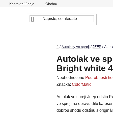
Kontaktní údaje
Obchodní podmínky
Podmínky ochr
Domů
/
Autolaky ve spreji
/
JEEP
/
Autol
Autolak ve sp
Bright white 
Průměrné
Neohodnoceno
Podrobnosti ho
hodnocení
Značka:
ColorMatic
produktu
Autolak ve spreji Jeep odstín P
je
ve spreji na opravu dílů karosé
0,0
dobrou shodu odstínu s originá
z