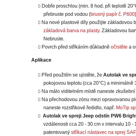
Dobře proschlou (min. 8 hod. při teplotě 20°
přebruste pod vodou (
brusný papír č. P600
Na nové plastové díly použijte základovou b
základová barva na plasty
. Základovou bar
Nebruste.
Povrch před stříkáním důkladně
očistěte
a o
Aplikace
Před použitím se ujistěte, že
Autolak ve spr
pokojovou teplotu (cca 20°C) a minimálně 3 
Na málo viditelném místě naneste zkušební n
Na přechodovou zónu mezi opravovanou plo
naneste rozstřikové ředidlo, např.
MoTip spr
Autolak ve spreji Jeep odstín PW6 Brigh
vzdálenosti cca 20 - 30 cm v intervalu 10 - 
patentovaný
stříkací nástavec na sprej