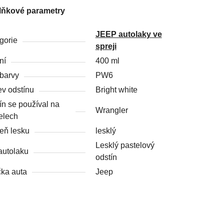
lňkové parametry
JEEP autolaky ve
gorie
spreji
ní
400 ml
barvy
PW6
v odstínu
Bright white
ín se používal na
Wrangler
elech
eň lesku
lesklý
Lesklý pastelový
autolaku
odstín
ka auta
Jeep