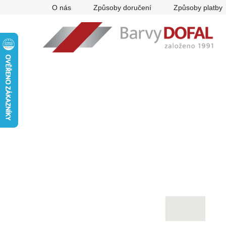
Přejít
O nás
Způsoby doručení
Způsoby platby
na
obsah