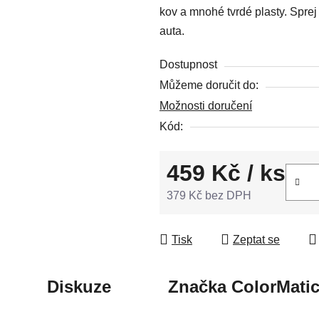
kov a mnohé tvrdé plasty. Spre
5
auta.
hvězdiček.
Dostupnost
Můžeme doručit do:
Možnosti doručení
Kód:
459 Kč
/ ks
379 Kč bez DPH
Měrná cena:
Tisk
Zeptat se
Diskuze
Značka
ColorMati