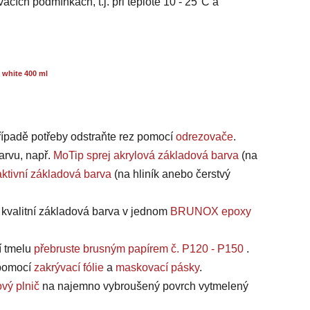
acích podmínkách, t.j. při teplotě 10 - 25°C a
 white 400 ml
případě potřeby odstraňte rez pomocí
odrezovače
.
arvu, např.
MoTip sprej akrylová základová barva
(na
ktivní základová barva
(na hliník anebo čerstvý
a kvalitní základová barva v jednom
BRUNOX epoxy
í tmelu
přebruste brusným papírem č. P120 - P150
.
, pomocí
zakrývací fólie
a
maskovací pásky
.
vý plnič
na najemno vybroušený povrch vytmelený