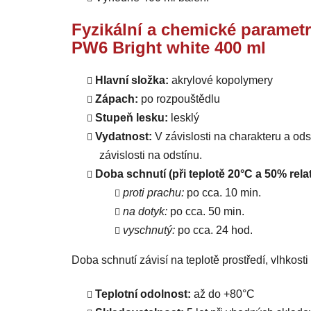
Fyzikální a chemické parametr
PW6 Bright white 400 ml
Hlavní složka:
akrylové kopolymery
Zápach:
po rozpouštědlu
Stupeň lesku:
lesklý
Vydatnost:
V závislosti na charakteru a od
závislosti na odstínu.
Doba schnutí (při teplotě 20°C a 50% relat
proti prachu:
po cca. 10 min.
na dotyk:
po cca. 50 min.
vyschnutý:
po cca. 24 hod.
Doba schnutí závisí na teplotě prostředí, vlhkost
Teplotní odolnost:
až do +80°C