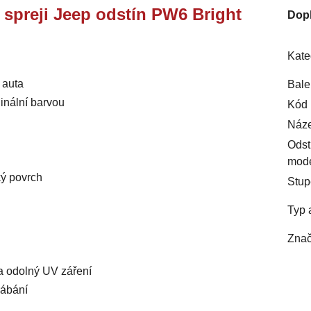
e spreji Jeep odstín PW6 Bright
Dop
Kate
 auta
Bale
inální barvou
Kód 
Náze
Odst
mod
ký povrch
Stup
Typ 
Znač
 a odolný UV záření
rábání