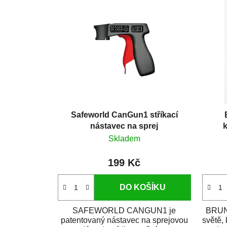
Safeworld CanGun1 stříkací
nástavec na sprej
k
Skladem
199 Kč
DO KOŠÍKU
SAFEWORLD CANGUN1 je
BRUNO
patentovaný nástavec na sprejovou
světě,