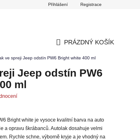
Přihlášení
Registrace
any osobních údajů
Reklamace
Odstoupení od smlouvy
PRÁZDNÝ KOŠÍK
NÁKUPNÍ
ak ve spreji Jeep odstín PW6 Bright white 400 ml
KOŠÍK
reji Jeep odstín PW6
400 ml
dnocení
W6 Bright white je vysoce kvalitní barva na auto
rie a opravu škrábanců. Autolak dosahuje velmi
lem. Rychle schne, výborně kryje a je vhodný na