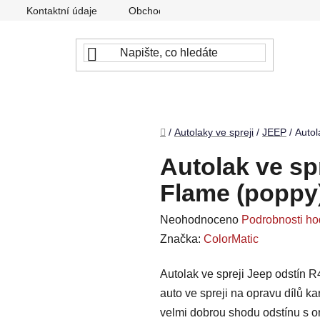
Kontaktní údaje
Obchodní podmínky
Podmínky ochr
Domů
/
Autolaky ve spreji
/
JEEP
/
Autol
Autolak ve sp
Flame (poppy)
Průměrné
Neohodnoceno
Podrobnosti ho
hodnocení
Značka:
ColorMatic
produktu
Autolak ve spreji Jeep odstín R
je
auto ve spreji na opravu dílů k
0,0
velmi dobrou shodu odstínu s or
z