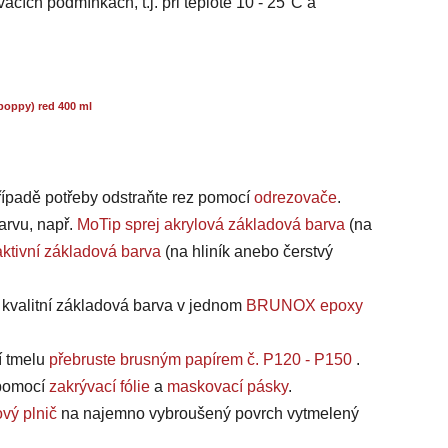
acích podmínkách, t.j. při teplotě 10 - 25°C a
poppy) red 400 ml
případě potřeby odstraňte rez pomocí
odrezovače
.
arvu, např.
MoTip sprej akrylová základová barva
(na
ktivní základová barva
(na hliník anebo čerstvý
a kvalitní základová barva v jednom
BRUNOX epoxy
í tmelu
přebruste brusným papírem č. P120 - P150
.
, pomocí
zakrývací fólie
a
maskovací pásky
.
vý plnič
na najemno vybroušený povrch vytmelený