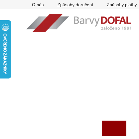
Přejít
O nás
Způsoby doručení
Způsoby platby
na
obsah