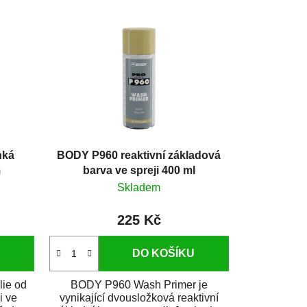
hká
BODY P960 reaktivní základová
m
barva ve spreji 400 ml
Skladem
225 Kč
DO KOŠÍKU
lie od
BODY P960 Wash Primer je
i ve
vynikající dvousložková reaktivní