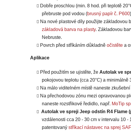
Dobře proschlou (min. 8 hod. při teplotě 20°
přebruste pod vodou (
brusný papír č. P600
Na nové plastové díly použijte základovou b
základová barva na plasty
. Základovou bar
Nebruste.
Povrch před stříkáním důkladně
očistěte
a o
Aplikace
Před použitím se ujistěte, že
Autolak ve sp
pokojovou teplotu (cca 20°C) a minimálně 3 
Na málo viditelném místě naneste zkušební n
Na přechodovou zónu mezi opravovanou plo
naneste rozstřikové ředidlo, např.
MoTip spr
Autolak ve spreji Jeep odstín R4 Flame 
vzdálenosti cca 20 - 30 cm v intervalu 10 - 
patentovaný
stříkací nástavec na sprej