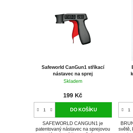
Safeworld CanGun1 stříkací
nástavec na sprej
k
Skladem
199 Kč
DO KOŠÍKU
SAFEWORLD CANGUN1 je
BRUNO
patentovaný nástavec na sprejovou
světě,