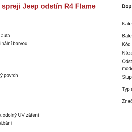
e spreji Jeep odstín R4 Flame
Dop
Kate
 auta
Bale
inální barvou
Kód 
Náze
Odst
mod
ký povrch
Stup
Typ 
Znač
 a odolný UV záření
rábání