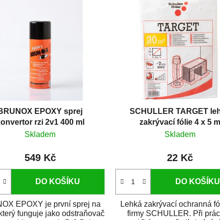
BRUNOX EPOXY sprej
SCHULLER TARGET le
onvertor rzi 2v1 400 ml
zakrývací fólie 4 x 5 
Skladem
Skladem
549 Kč
22 Kč
DO KOŠÍKU
DO KOŠÍKU
X EPOXY je první sprej na
Lehká zakrývací ochranná fó
 který funguje jako odstraňovač
firmy SCHULLER. Při prác