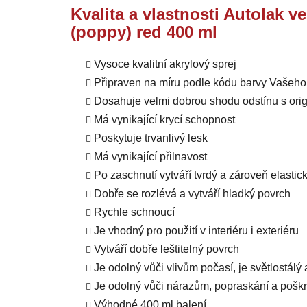
Kvalita a vlastnosti Autolak v
(poppy) red 400 ml
Vysoce kvalitní akrylový sprej
Připraven na míru podle kódu barvy Vašeho
Dosahuje velmi dobrou shodu odstínu s orig
Má vynikající krycí schopnost
Poskytuje trvanlivý lesk
Má vynikající přilnavost
Po zaschnutí vytváří tvrdý a zároveň elastic
Dobře se rozlévá a vytváří hladký povrch
Rychle schnoucí
Je vhodný pro použití v interiéru i exteriéru
Vytváří dobře leštitelný povrch
Je odolný vůči vlivům počasí, je světlostálý
Je odolný vůči nárazům, popraskání a pošk
Výhodné 400 ml balení