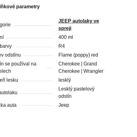
lňkové parametry
JEEP autolaky ve
gorie
spreji
ní
400 ml
barvy
R4
v odstínu
Flame (poppy) red
ín se používal na
Cherokee | Grand
elech
Cherokee | Wrangler
eň lesku
lesklý
Lesklý pastelový
autolaku
odstín
ka auta
Jeep