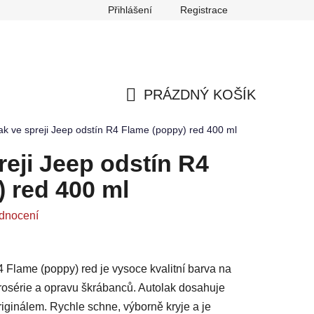
Přihlášení
Registrace
any osobních údajů
Reklamace
Odstoupení od smlouvy
PRÁZDNÝ KOŠÍK
NÁKUPNÍ
ak ve spreji Jeep odstín R4 Flame (poppy) red 400 ml
KOŠÍK
reji Jeep odstín R4
 red 400 ml
dnocení
4 Flame (poppy) red je vysoce kvalitní barva na
arosérie a opravu škrábanců. Autolak dosahuje
iginálem. Rychle schne, výborně kryje a je