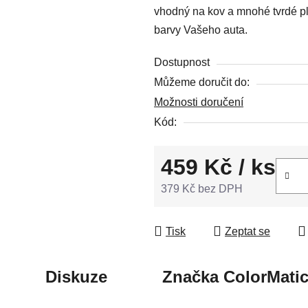
vhodný na kov a mnohé tvrdé pla
5
barvy Vašeho auta.
hvězdiček.
Dostupnost
Můžeme doručit do:
Možnosti doručení
Kód:
459 Kč
/ ks
379 Kč bez DPH
Měrná cena:
Tisk
Zeptat se
Diskuze
Značka
ColorMati