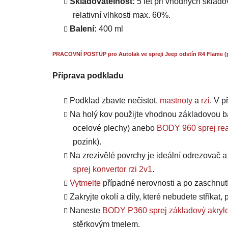
Skladovatelnost:
5 let při vhodných skladov
relativní vlhkosti max. 60%.
Balení:
400 ml
PRACOVNÍ POSTUP pro Autolak ve spreji Jeep odstín R4 Flame (
Příprava podkladu
Podklad zbavte nečistot,
mastnoty
a
rzi
. V 
Na holý kov použijte vhodnou základovou b
ocelové plechy) anebo
BODY 960 sprej rea
pozink).
Na zrezivělé povrchy je ideální odrezovač 
sprej konvertor rzi 2v1
.
Vytmelte
případné nerovnosti a po zaschnut
Zakryjte okolí a díly, které nebudete stříkat
Naneste
BODY P360 sprej základový akrylo
stěrkovým tmelem.