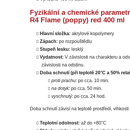
Fyzikální a chemické parametr
R4 Flame (poppy) red 400 ml
Hlavní složka:
akrylové kopolymery
Zápach:
po rozpouštědlu
Stupeň lesku:
lesklý
Vydatnost:
V závislosti na charakteru a od
závislosti na odstínu.
Doba schnutí (při teplotě 20°C a 50% relat
proti prachu:
po cca. 10 min.
na dotyk:
po cca. 50 min.
vyschnutý:
po cca. 24 hod.
Doba schnutí závisí na teplotě prostředí, vlhkost
Teplotní odolnost:
až do +80°C