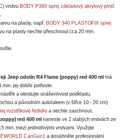
C) vrstvu
BODY P360 sprej základový akrylový plnič
).
arvu na plasty, např.
BODY 340 PLASTOFIX sprej
vu na plasty nechte přeschnout cca 20 min.
sušte.
reji Jeep odstín R4 Flame (poppy) red 400 ml
má
min. jej dobře potřeste.
ástřik a otestujte snášenlivost podkladu.
chou a původním autolakem (v šířce 10 - 20 cm)
ej rozstřikové ředidlo
a nechte zaschnout.
(poppy) red 400 ml
naneste ve 2 slabých vrstvách ze
15 min. mezi jednotlivými vrstvami. Využijte
 SAFEWORLD CanGun1
a dosáhněte profesionální