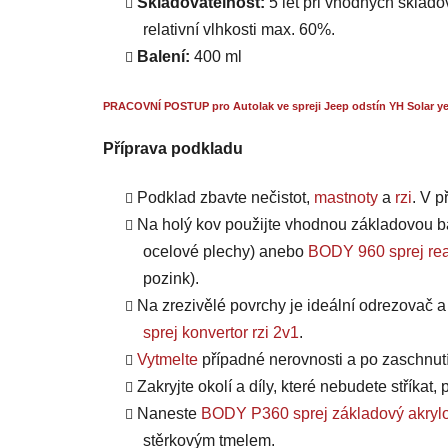
Skladovatelnost:
5 let při vhodných skladov
relativní vlhkosti max. 60%.
Balení:
400 ml
PRACOVNÍ POSTUP pro Autolak ve spreji Jeep odstín YH Solar ye
Příprava podkladu
Podklad zbavte nečistot,
mastnoty
a
rzi
. V 
Na holý kov použijte vhodnou základovou b
ocelové plechy) anebo
BODY 960 sprej rea
pozink).
Na zrezivělé povrchy je ideální odrezovač 
sprej konvertor rzi 2v1
.
Vytmelte
případné nerovnosti a po zaschnut
Zakryjte okolí a díly, které nebudete stříkat
Naneste
BODY P360 sprej základový akrylo
stěrkovým tmelem.