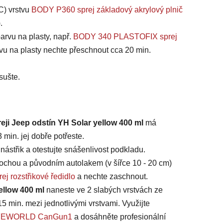
C) vrstvu
BODY P360 sprej základový akrylový plnič
).
arvu na plasty, např.
BODY 340 PLASTOFIX sprej
vu na plasty nechte přeschnout cca 20 min.
sušte.
eji Jeep odstín YH Solar yellow 400 ml
má
min. jej dobře potřeste.
ástřik a otestujte snášenlivost podkladu.
chou a původním autolakem (v šířce 10 - 20 cm)
ej rozstřikové ředidlo
a nechte zaschnout.
ellow 400 ml
naneste ve 2 slabých vrstvách ze
15 min. mezi jednotlivými vrstvami. Využijte
 SAFEWORLD CanGun1
a dosáhněte profesionální