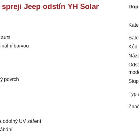
e spreji Jeep odstín YH Solar
Dop
Kate
 auta
Bale
inální barvou
Kód 
Náze
Odst
mod
ký povrch
Stup
Typ 
Znač
 a odolný UV záření
rábání