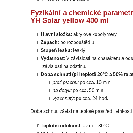
Fyzikální a chemické parametr
YH Solar yellow 400 ml
Hlavní složka:
akrylové kopolymery
Zápach:
po rozpouštědlu
Stupeň lesku:
lesklý
Vydatnost:
V závislosti na charakteru a od
závislosti na odstínu.
Doba schnutí (při teplotě 20°C a 50% relat
proti prachu:
po cca. 10 min.
na dotyk:
po cca. 50 min.
vyschnutý:
po cca. 24 hod.
Doba schnutí závisí na teplotě prostředí, vlhkost
Teplotní odolnost:
až do +80°C