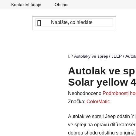
Kontaktní údaje
Obchodní podmínky
Podmínky ochr
Domů
/
Autolaky ve spreji
/
JEEP
/
Autol
Autolak ve sp
Solar yellow 
Průměrné
Neohodnoceno
Podrobnosti ho
hodnocení
Značka:
ColorMatic
produktu
Autolak ve spreji Jeep odstín Y
je
ve spreji na opravu dílů karosé
0,0
dobrou shodu odstínu s originá
z