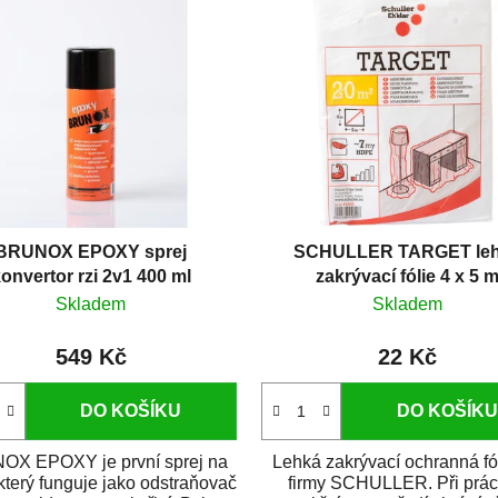
BRUNOX EPOXY sprej
SCHULLER TARGET le
onvertor rzi 2v1 400 ml
zakrývací fólie 4 x 5 
Skladem
Skladem
549 Kč
22 Kč
DO KOŠÍKU
DO KOŠÍKU
X EPOXY je první sprej na
Lehká zakrývací ochranná fó
 který funguje jako odstraňovač
firmy SCHULLER. Při prác