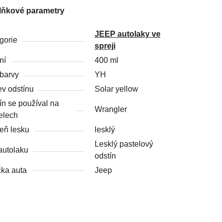
lňkové parametry
JEEP autolaky ve
gorie
spreji
ní
400 ml
barvy
YH
v odstínu
Solar yellow
ín se používal na
Wrangler
elech
eň lesku
lesklý
Lesklý pastelový
autolaku
odstín
ka auta
Jeep