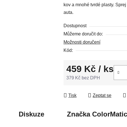
kov a mnohé tvrdé plasty. Spre
5
auta.
hvězdiček.
Dostupnost
Můžeme doručit do:
Možnosti doručení
Kód:
459 Kč
/ ks
379 Kč bez DPH
Měrná cena:
Tisk
Zeptat se
Diskuze
Značka
ColorMati