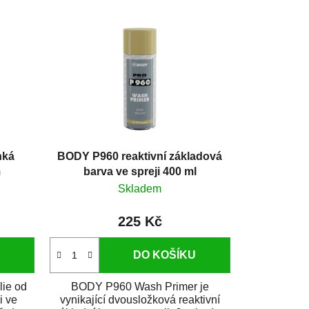
hká
BODY P960 reaktivní základová
m
barva ve spreji 400 ml
Skladem
225 Kč
DO KOŠÍKU
lie od
BODY P960 Wash Primer je
i ve
vynikající dvousložková reaktivní