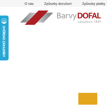
Přejít
O nás
Způsoby doručení
Způsoby platby
na
obsah