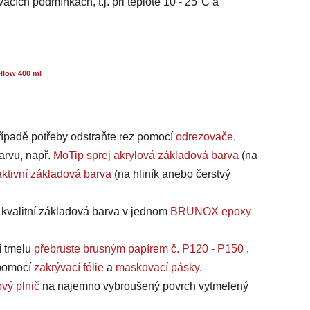
acích podmínkách, t.j. při teplotě 10 - 25°C a
llow 400 ml
případě potřeby odstraňte rez pomocí
odrezovače
.
arvu, např.
MoTip sprej akrylová základová barva
(na
ktivní základová barva
(na hliník anebo čerstvý
a kvalitní základová barva v jednom
BRUNOX epoxy
í tmelu
přebruste brusným papírem č. P120 - P150
.
, pomocí
zakrývací fólie
a
maskovací pásky
.
vý plnič
na najemno vybroušený povrch vytmelený