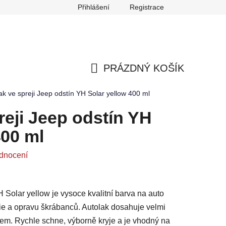
Přihlášení
Registrace
any osobních údajů
Reklamace
Odstoupení od smlouvy
PRÁZDNÝ KOŠÍK
NÁKUPNÍ
ak ve spreji Jeep odstín YH Solar yellow 400 ml
KOŠÍK
reji Jeep odstín YH
400 ml
dnocení
H Solar yellow je vysoce kvalitní barva na auto
rie a opravu škrábanců. Autolak dosahuje velmi
lem. Rychle schne, výborně kryje a je vhodný na