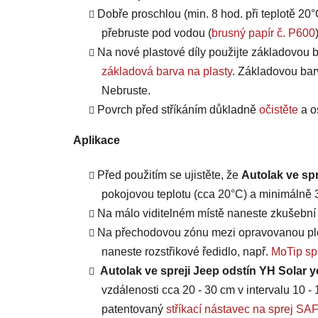
Dobře proschlou (min. 8 hod. při teplotě 20°
přebruste pod vodou (
brusný papír č. P600
Na nové plastové díly použijte základovou b
základová barva na plasty
. Základovou bar
Nebruste.
Povrch před stříkáním důkladně
očistěte
a o
Aplikace
Před použitím se ujistěte, že
Autolak ve spr
pokojovou teplotu (cca 20°C) a minimálně 3 
Na málo viditelném místě naneste zkušební n
Na přechodovou zónu mezi opravovanou plo
naneste rozstřikové ředidlo, např.
MoTip spr
Autolak ve spreji Jeep odstín YH Solar y
vzdálenosti cca 20 - 30 cm v intervalu 10 - 
patentovaný
stříkací nástavec na sprej