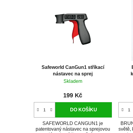
Safeworld CanGun1 stříkací
nástavec na sprej
k
Skladem
199 Kč
DO KOŠÍKU
SAFEWORLD CANGUN1 je
BRUNO
patentovaný nástavec na sprejovou
světě,