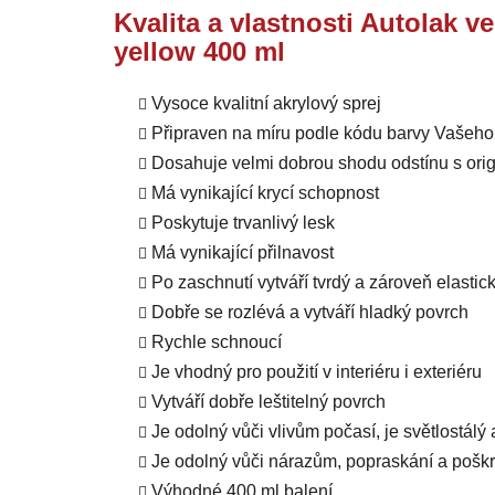
Kvalita a vlastnosti Autolak v
yellow 400 ml
Vysoce kvalitní akrylový sprej
Připraven na míru podle kódu barvy Vašeho
Dosahuje velmi dobrou shodu odstínu s orig
Má vynikající krycí schopnost
Poskytuje trvanlivý lesk
Má vynikající přilnavost
Po zaschnutí vytváří tvrdý a zároveň elastic
Dobře se rozlévá a vytváří hladký povrch
Rychle schnoucí
Je vhodný pro použití v interiéru i exteriéru
Vytváří dobře leštitelný povrch
Je odolný vůči vlivům počasí, je světlostálý
Je odolný vůči nárazům, popraskání a pošk
Výhodné 400 ml balení