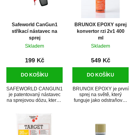
Safeworld CanGun1
BRUNOX EPOXY sprej
stříkací nástavec na
konvertor rzi 2v1 400
sprej
ml
Skladem
Skladem
199 Kč
549 Kč
DO KOŠÍKU
DO KOŠÍKU
SAFEWORLD CANGUN1
BRUNOX EPOXY je první
je patentovaný nástavec
sprej na světě, který
na sprejovou dózu, který ji
funguje jako odstraňovač
promění na profesionální
rzi s epoxidovou
stříkací...
pryskyřicí. Byl...