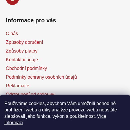
Informace pro vás
O nás
Způsoby doručení
Způsoby platby
Kontaktní údaje
Obchodní podmínky
Podmínky ochrany osobních údajů
Reklamace
Odstoupení od smlouvy
Kontaktní formulář
Používáme cookies, abychom Vám umožnili pohodlné
prohlížení webu a díky analýze provozu webu neustále
zlepšovali jeho funkce, výkon a použitelnost.
Více
Facebook
informací