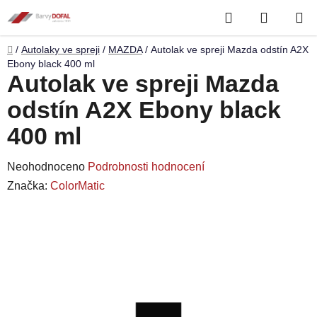
Přejít
Hledat
NÁKUP
na
obsah
KOŠÍK
Domů
/
Autolaky ve spreji
/
MAZDA
/
Autolak ve spreji Mazda odstín A2X
Ebony black 400 ml
Autolak ve spreji Mazda
odstín A2X Ebony black
400 ml
Průměrné
Neohodnoceno
Podrobnosti hodnocení
hodnocení
Značka:
ColorMatic
produktu
je
0,0
z
5
hvězdiček.