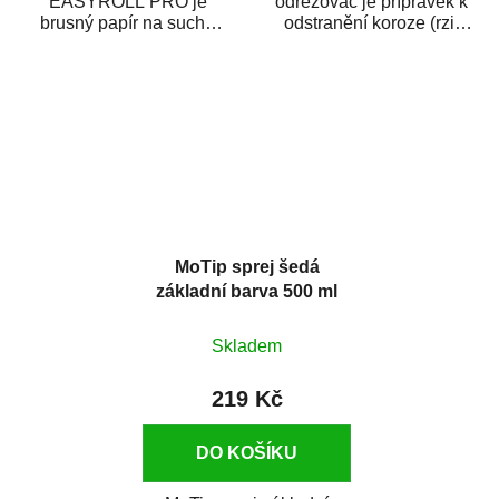
EASYROLL PRO je
odrezovač je přípravek k
brusný papír na suché
odstranění koroze (rzi)
broušení dodávaný ve
z kovových předmětů.
formě praktické rolky. Je...
Odrezovač po...
MoTip sprej šedá
základní barva 500 ml
Skladem
219 Kč
DO KOŠÍKU