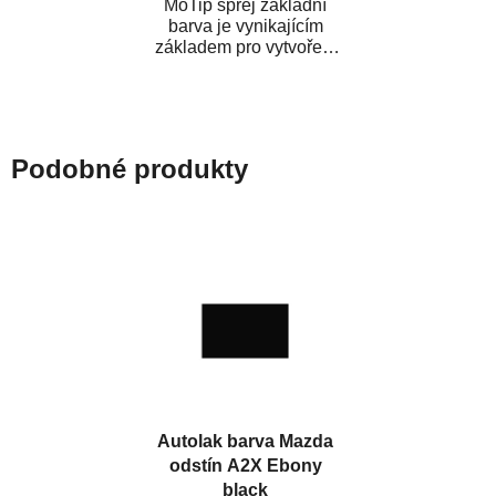
MoTip sprej základní
barva je vynikajícím
základem pro vytvoření
neutrálního podkladu pod
vrchní lak. Je...
Podobné produkty
Autolak barva Mazda
odstín A2X Ebony
black