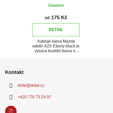
Skladem
175 Kč
od
DETAIL
Autolak barva Mazda
odstín A2X Ebony black je
vysoce kvalitní barva na
auto na bodové opravy,
Z
opravy...
á
Kontakt
p
a
dofal
@
dofal.cz
t
í
+420 776 75 24 97