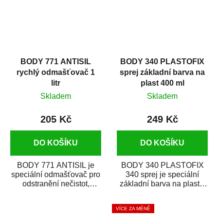
BODY 771 ANTISIL
BODY 340 PLASTOFIX
rychlý odmašťovač 1
sprej základní barva na
litr
plast 400 ml
Skladem
Skladem
205 Kč
249 Kč
DO KOŠÍKU
DO KOŠÍKU
BODY 771 ANTISIL je
BODY 340 PLASTOFIX
speciální odmašťovač pro
340 sprej je speciální
odstranění nečistot,
základní barva na plasty,
silikónu a mastnoty z
která zajistí přilnavost
povrchů před jejich...
vrchních...
VÍCE ZA MÉNĚ