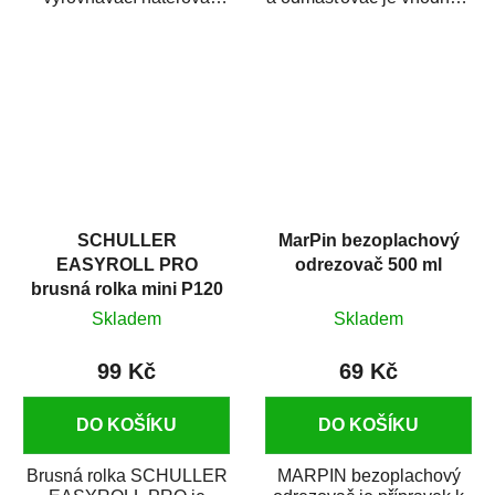
hmota určená pro
odmašťování a čištění
vyplnění drobných...
kovových a plastových...
SCHULLER
MarPin bezoplachový
EASYROLL PRO
odrezovač 500 ml
brusná rolka mini P120
Skladem
Skladem
99 Kč
69 Kč
DO KOŠÍKU
DO KOŠÍKU
Brusná rolka SCHULLER
MARPIN bezoplachový