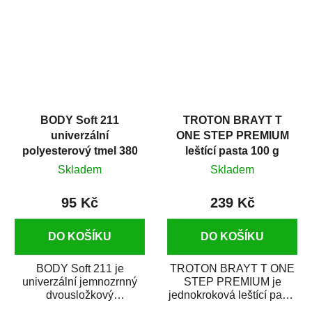
i v domácí dílně....
BODY Soft 211
TROTON BRAYT T
univerzální
ONE STEP PREMIUM
polyesterový tmel 380
leštící pasta 100 g
g
Skladem
Skladem
95 Kč
239 Kč
DO KOŠÍKU
DO KOŠÍKU
BODY Soft 211 je
TROTON BRAYT T ONE
univerzální jemnozrnný
STEP PREMIUM je
dvousložkový
jednokroková leštící pasta
polyesterový tmel s
nové generace s