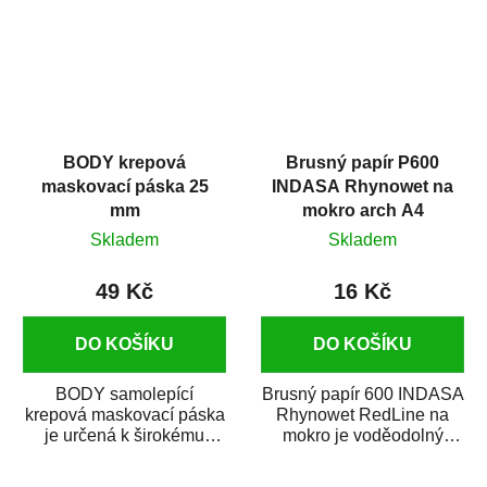
BODY krepová
Brusný papír P600
maskovací páska 25
INDASA Rhynowet na
mm
mokro arch A4
Skladem
Skladem
49 Kč
16 Kč
DO KOŠÍKU
DO KOŠÍKU
BODY samolepící
Brusný papír 600 INDASA
krepová maskovací páska
Rhynowet RedLine na
je určená k širokému
mokro je voděodolný
použití
brusný papír určený
v autoopravárenství
především pro...