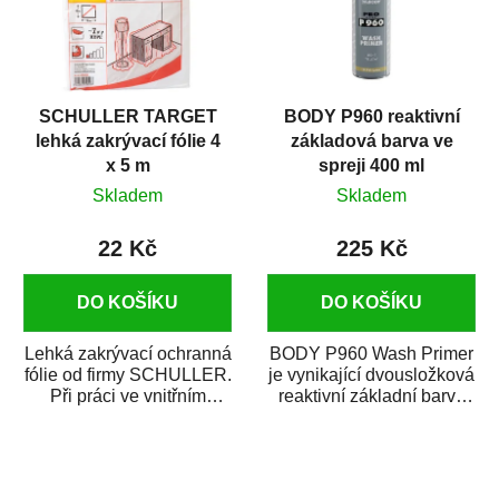
SCHULLER TARGET
BODY P960 reaktivní
lehká zakrývací fólie 4
základová barva ve
x 5 m
spreji 400 ml
Skladem
Skladem
22 Kč
225 Kč
DO KOŠÍKU
DO KOŠÍKU
Lehká zakrývací ochranná
BODY P960 Wash Primer
fólie od firmy SCHULLER.
je vynikající dvousložková
Při práci ve vnitřním
reaktivní základní barva
prostředí chrání před
ve spreji. Je vhodná
zastříkáním...
jako...