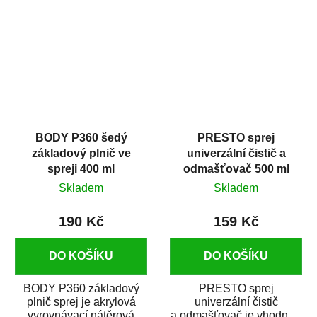
dobrými plnícími
obsahem vysoce
schopnostmi. Je...
kvalitního...
BODY P360 šedý
PRESTO sprej
základový plnič ve
univerzální čistič a
spreji 400 ml
odmašťovač 500 ml
Skladem
Skladem
190 Kč
159 Kč
DO KOŠÍKU
DO KOŠÍKU
BODY P360 základový
PRESTO sprej
plnič sprej je akrylová
univerzální čistič
vyrovnávací nátěrová
a odmašťovač je vhodný k