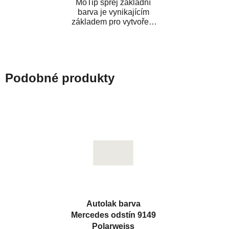
MoTip sprej základní
barva je vynikajícím
základem pro vytvoření
neutrálního podkladu pod
vrchní lak. Je...
Podobné produkty
Autolak barva
Mercedes odstín 9149
Polarweiss