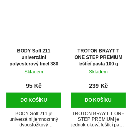
i v domácí dílně....
BODY Soft 211
TROTON BRAYT T
univerzální
ONE STEP PREMIUM
polyesterový tmel 380
leštící pasta 100 g
g
Skladem
Skladem
95 Kč
239 Kč
DO KOŠÍKU
DO KOŠÍKU
BODY Soft 211 je
TROTON BRAYT T ONE
univerzální jemnozrnný
STEP PREMIUM je
dvousložkový
jednokroková leštící pasta
polyesterový tmel s
nové generace s