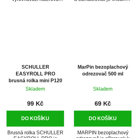
hmota určená pro
odmašťování a čištění
vyplnění drobných...
kovových a plastových...
SCHULLER
MarPin bezoplachový
EASYROLL PRO
odrezovač 500 ml
brusná rolka mini P120
Skladem
Skladem
99 Kč
69 Kč
DO KOŠÍKU
DO KOŠÍKU
Brusná rolka SCHULLER
MARPIN bezoplachový