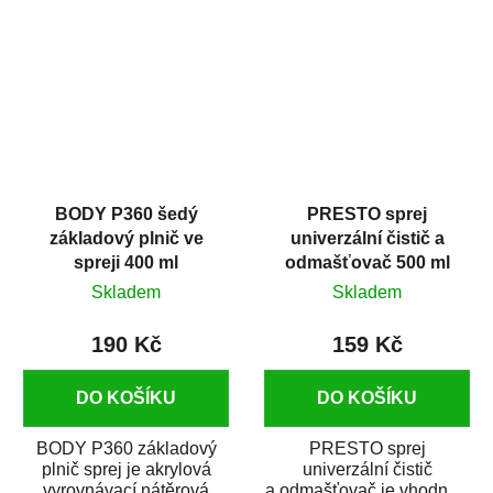
dobrými plnícími
obsahem vysoce
schopnostmi. Je...
kvalitního...
BODY P360 šedý
PRESTO sprej
základový plnič ve
univerzální čistič a
spreji 400 ml
odmašťovač 500 ml
Skladem
Skladem
190 Kč
159 Kč
DO KOŠÍKU
DO KOŠÍKU
BODY P360 základový
PRESTO sprej
plnič sprej je akrylová
univerzální čistič
vyrovnávací nátěrová
a odmašťovač je vhodný k