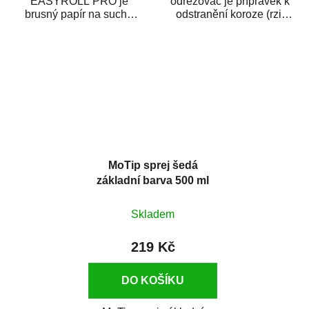
EASYROLL PRO je
odrezovač je přípravek k
brusný papír na suché
odstranění koroze (rzi)
broušení dodávaný ve
z kovových předmětů.
formě praktické rolky. Je...
Odrezovač po...
MoTip sprej šedá
základní barva 500 ml
Skladem
219 Kč
DO KOŠÍKU