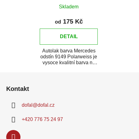
Skladem
175 Kč
od
DETAIL
Autolak barva Mercedes
odstín 9149 Polarweiss je
vysoce kvalitní barva na
auto na bodové opravy,
Z
opravy...
á
Kontakt
p
a
dofal
@
dofal.cz
t
í
+420 776 75 24 97