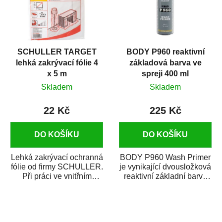
SCHULLER TARGET
BODY P960 reaktivní
lehká zakrývací fólie 4
základová barva ve
x 5 m
spreji 400 ml
Skladem
Skladem
22 Kč
225 Kč
DO KOŠÍKU
DO KOŠÍKU
Lehká zakrývací ochranná
BODY P960 Wash Primer
fólie od firmy SCHULLER.
je vynikající dvousložková
Při práci ve vnitřním
reaktivní základní barva
prostředí chrání před
ve spreji. Je vhodná
zastříkáním...
jako...