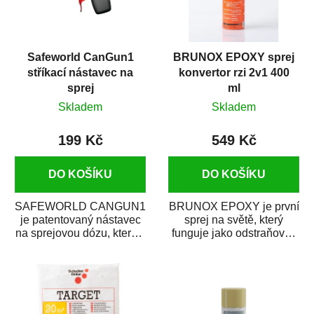
Safeworld CanGun1
BRUNOX EPOXY sprej
stříkací nástavec na
konvertor rzi 2v1 400
sprej
ml
Skladem
Skladem
199 Kč
549 Kč
DO KOŠÍKU
DO KOŠÍKU
SAFEWORLD CANGUN1
BRUNOX EPOXY je první
je patentovaný nástavec
sprej na světě, který
na sprejovou dózu, který ji
funguje jako odstraňovač
promění na profesionální
rzi s epoxidovou
stříkací...
pryskyřicí. Byl...