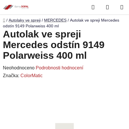
Přejít
Hledat
NÁKUP
na
obsah
KOŠÍK
Domů
/
Autolaky ve spreji
/
MERCEDES
/
Autolak ve spreji Mercedes
odstín 9149 Polarweiss 400 ml
Autolak ve spreji
Mercedes odstín 9149
Polarweiss 400 ml
Průměrné
Neohodnoceno
Podrobnosti hodnocení
hodnocení
Značka:
ColorMatic
produktu
je
0,0
z
5
hvězdiček.