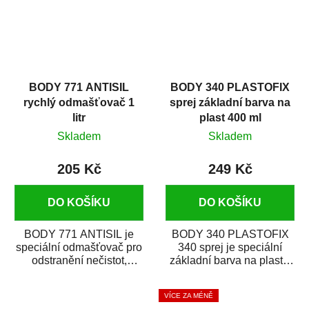
BODY 771 ANTISIL
BODY 340 PLASTOFIX
rychlý odmašťovač 1
sprej základní barva na
litr
plast 400 ml
Skladem
Skladem
205 Kč
249 Kč
DO KOŠÍKU
DO KOŠÍKU
BODY 771 ANTISIL je
BODY 340 PLASTOFIX
speciální odmašťovač pro
340 sprej je speciální
odstranění nečistot,
základní barva na plasty,
silikónu a mastnoty z
která zajistí přilnavost
povrchů před jejich...
vrchních...
VÍCE ZA MÉNĚ