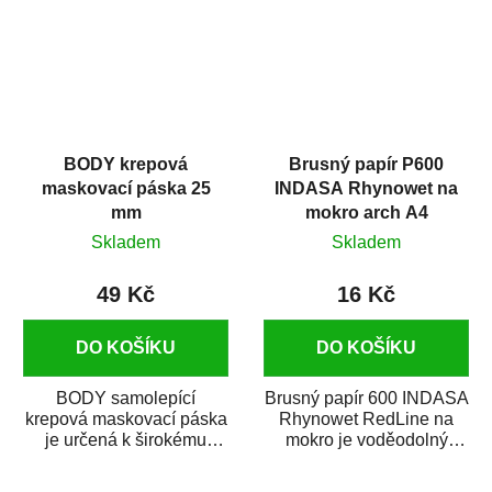
BODY krepová
Brusný papír P600
maskovací páska 25
INDASA Rhynowet na
mm
mokro arch A4
Skladem
Skladem
49 Kč
16 Kč
DO KOŠÍKU
DO KOŠÍKU
BODY samolepící
Brusný papír 600 INDASA
krepová maskovací páska
Rhynowet RedLine na
je určená k širokému
mokro je voděodolný
použití
brusný papír určený
v autoopravárenství
především pro...