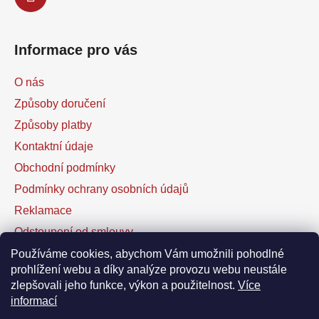
Informace pro vás
O nás
Způsoby doručení
Způsoby platby
Kontaktní údaje
Obchodní podmínky
Podmínky ochrany osobních údajů
Reklamace
Odstoupení od smlouvy
Kontaktní formulář
Používáme cookies, abychom Vám umožnili pohodlné
prohlížení webu a díky analýze provozu webu neustále
zlepšovali jeho funkce, výkon a použitelnost.
Více
Facebook
informací