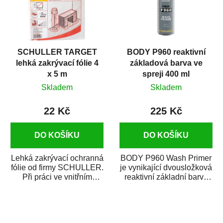
SCHULLER TARGET
BODY P960 reaktivní
lehká zakrývací fólie 4
základová barva ve
x 5 m
spreji 400 ml
Skladem
Skladem
22 Kč
225 Kč
DO KOŠÍKU
DO KOŠÍKU
Lehká zakrývací ochranná
BODY P960 Wash Primer
fólie od firmy SCHULLER.
je vynikající dvousložková
Při práci ve vnitřním
reaktivní základní barva
prostředí chrání před
ve spreji. Je vhodná
zastříkáním...
jako...