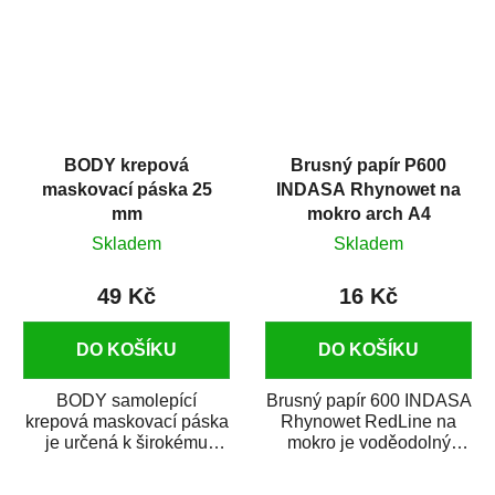
BODY krepová
Brusný papír P600
maskovací páska 25
INDASA Rhynowet na
mm
mokro arch A4
Skladem
Skladem
49 Kč
16 Kč
DO KOŠÍKU
DO KOŠÍKU
BODY samolepící
Brusný papír 600 INDASA
krepová maskovací páska
Rhynowet RedLine na
je určená k širokému
mokro je voděodolný
použití
brusný papír určený
v autoopravárenství
především pro...