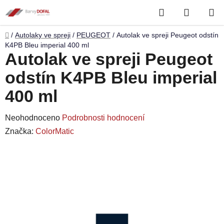
Přejít
Hledat
NÁKUP
na
obsah
KOŠÍK
Domů
/
Autolaky ve spreji
/
PEUGEOT
/
Autolak ve spreji Peugeot odstín
K4PB Bleu imperial 400 ml
Autolak ve spreji Peugeot
odstín K4PB Bleu imperial
400 ml
Průměrné
Neohodnoceno
Podrobnosti hodnocení
hodnocení
Značka:
ColorMatic
produktu
je
0,0
z
5
hvězdiček.