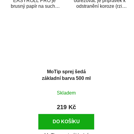
EASYROLL PRO je
odrezovač je přípravek k
brusný papír na suché
odstranění koroze (rzi)
broušení dodávaný ve
z kovových předmětů.
formě praktické rolky. Je...
Odrezovač po...
MoTip sprej šedá
základní barva 500 ml
Skladem
219 Kč
DO KOŠÍKU