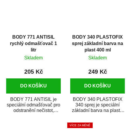
BODY 771 ANTISIL
BODY 340 PLASTOFIX
rychlý odmašťovač 1
sprej základní barva na
litr
plast 400 ml
Skladem
Skladem
205 Kč
249 Kč
DO KOŠÍKU
DO KOŠÍKU
BODY 771 ANTISIL je
BODY 340 PLASTOFIX
speciální odmašťovač pro
340 sprej je speciální
odstranění nečistot,
základní barva na plasty,
silikónu a mastnoty z
která zajistí přilnavost
povrchů před jejich...
vrchních...
VÍCE ZA MÉNĚ