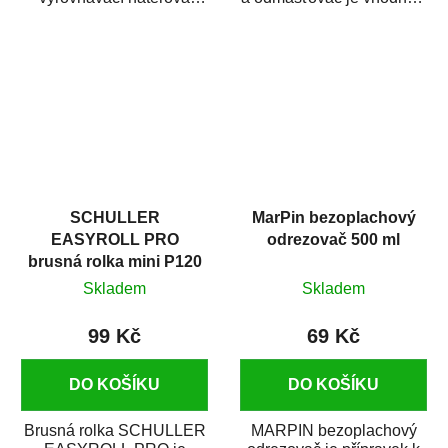
hmota určená pro
odmašťování a čištění
vyplnění drobných...
kovových a plastových...
SCHULLER
MarPin bezoplachový
EASYROLL PRO
odrezovač 500 ml
brusná rolka mini P120
Skladem
Skladem
99 Kč
69 Kč
DO KOŠÍKU
DO KOŠÍKU
Brusná rolka SCHULLER
MARPIN bezoplachový