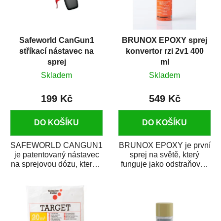
Safeworld CanGun1
BRUNOX EPOXY sprej
stříkací nástavec na
konvertor rzi 2v1 400
sprej
ml
Skladem
Skladem
199 Kč
549 Kč
DO KOŠÍKU
DO KOŠÍKU
SAFEWORLD CANGUN1
BRUNOX EPOXY je první
je patentovaný nástavec
sprej na světě, který
na sprejovou dózu, který ji
funguje jako odstraňovač
promění na profesionální
rzi s epoxidovou
stříkací...
pryskyřicí. Byl...