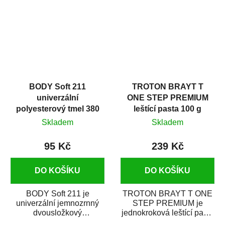
i v domácí dílně....
BODY Soft 211
TROTON BRAYT T
univerzální
ONE STEP PREMIUM
polyesterový tmel 380
leštící pasta 100 g
g
Skladem
Skladem
95 Kč
239 Kč
DO KOŠÍKU
DO KOŠÍKU
BODY Soft 211 je
TROTON BRAYT T ONE
univerzální jemnozrnný
STEP PREMIUM je
dvousložkový
jednokroková leštící pasta
polyesterový tmel s
nové generace s