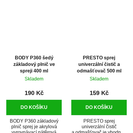
dobrými plnícími
obsahem vysoce
schopnostmi. Je...
kvalitního...
BODY P360 šedý
PRESTO sprej
základový plnič ve
univerzální čistič a
spreji 400 ml
odmašťovač 500 ml
Skladem
Skladem
190 Kč
159 Kč
DO KOŠÍKU
DO KOŠÍKU
BODY P360 základový
PRESTO sprej
plnič sprej je akrylová
univerzální čistič
vyrovnávací nátěrová
a odmašťovač je vhodný k