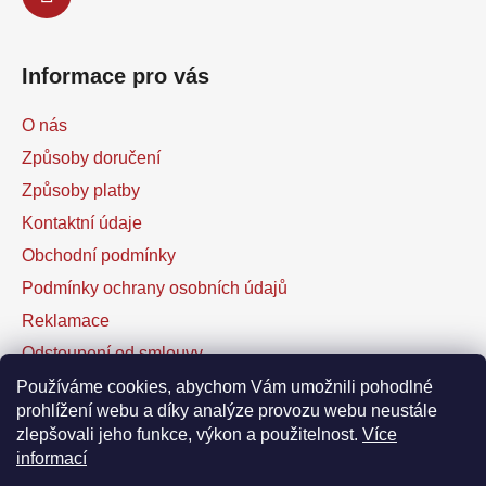
Informace pro vás
O nás
Způsoby doručení
Způsoby platby
Kontaktní údaje
Obchodní podmínky
Podmínky ochrany osobních údajů
Reklamace
Odstoupení od smlouvy
Kontaktní formulář
Používáme cookies, abychom Vám umožnili pohodlné
prohlížení webu a díky analýze provozu webu neustále
zlepšovali jeho funkce, výkon a použitelnost.
Více
Facebook
informací