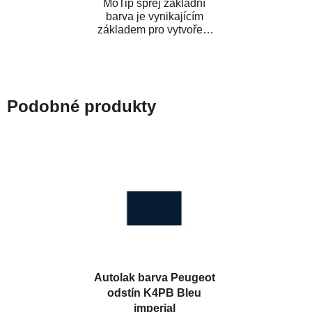
MoTip sprej základní
barva je vynikajícím
základem pro vytvoření
neutrálního podkladu pod
vrchní lak. Je...
Podobné produkty
Autolak barva Peugeot
odstín K4PB Bleu
imperial