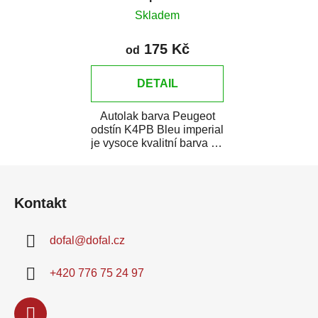
Skladem
175 Kč
od
DETAIL
Autolak barva Peugeot
odstín K4PB Bleu imperial
je vysoce kvalitní barva na
auto na bodové opravy,
Z
opravy...
á
Kontakt
p
a
dofal
@
dofal.cz
t
í
+420 776 75 24 97