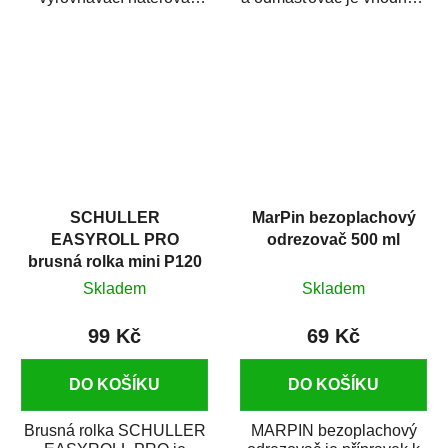
hmota určená pro
odmašťování a čištění
vyplnění drobných...
kovových a plastových...
SCHULLER
MarPin bezoplachový
EASYROLL PRO
odrezovač 500 ml
brusná rolka mini P120
Skladem
Skladem
99 Kč
69 Kč
DO KOŠÍKU
DO KOŠÍKU
Brusná rolka SCHULLER
MARPIN bezoplachový