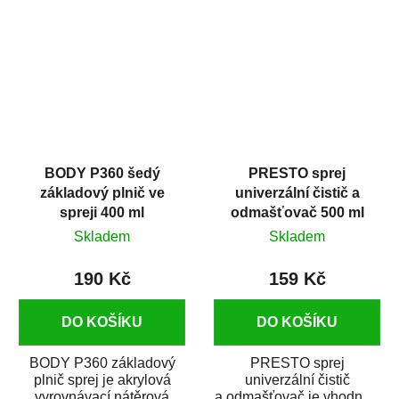
dobrými plnícími
obsahem vysoce
schopnostmi. Je...
kvalitního...
BODY P360 šedý
PRESTO sprej
základový plnič ve
univerzální čistič a
spreji 400 ml
odmašťovač 500 ml
Skladem
Skladem
190 Kč
159 Kč
DO KOŠÍKU
DO KOŠÍKU
BODY P360 základový
PRESTO sprej
plnič sprej je akrylová
univerzální čistič
vyrovnávací nátěrová
a odmašťovač je vhodný k