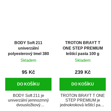
i v domácí dílně....
BODY Soft 211
TROTON BRAYT T
univerzální
ONE STEP PREMIUM
polyesterový tmel 380
leštící pasta 100 g
g
Skladem
Skladem
95 Kč
239 Kč
DO KOŠÍKU
DO KOŠÍKU
BODY Soft 211 je
TROTON BRAYT T ONE
univerzální jemnozrnný
STEP PREMIUM je
dvousložkový
jednokroková leštící pasta
polyesterový tmel s
nové generace s