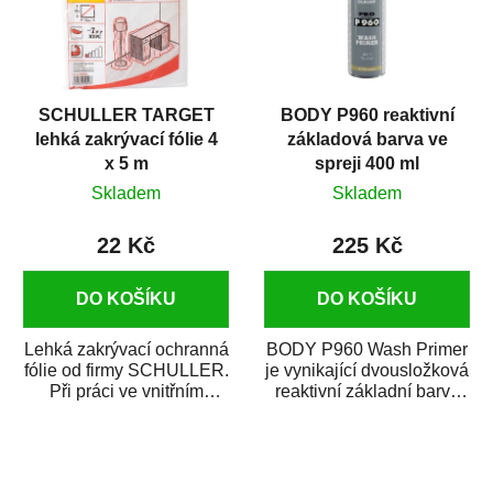
SCHULLER TARGET
BODY P960 reaktivní
lehká zakrývací fólie 4
základová barva ve
x 5 m
spreji 400 ml
Skladem
Skladem
22 Kč
225 Kč
DO KOŠÍKU
DO KOŠÍKU
Lehká zakrývací ochranná
BODY P960 Wash Primer
fólie od firmy SCHULLER.
je vynikající dvousložková
Při práci ve vnitřním
reaktivní základní barva
prostředí chrání před
ve spreji. Je vhodná
zastříkáním...
jako...