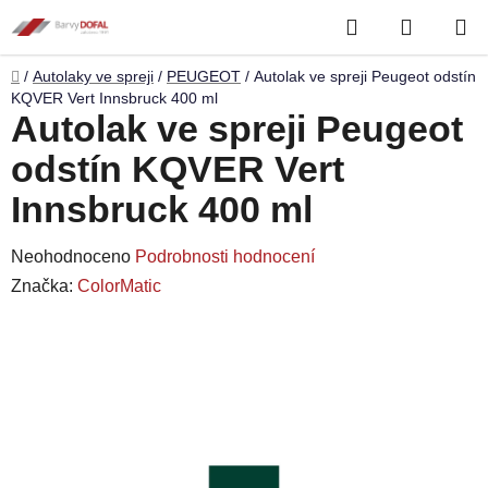
Přejít
Hledat
NÁKUP
na
obsah
KOŠÍK
Domů
/
Autolaky ve spreji
/
PEUGEOT
/
Autolak ve spreji Peugeot odstín
KQVER Vert Innsbruck 400 ml
Autolak ve spreji Peugeot
odstín KQVER Vert
Innsbruck 400 ml
Průměrné
Neohodnoceno
Podrobnosti hodnocení
hodnocení
Značka:
ColorMatic
produktu
je
0,0
z
5
hvězdiček.