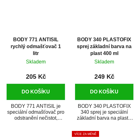
BODY 771 ANTISIL
BODY 340 PLASTOFIX
rychlý odmašťovač 1
sprej základní barva na
litr
plast 400 ml
Skladem
Skladem
205 Kč
249 Kč
DO KOŠÍKU
DO KOŠÍKU
BODY 771 ANTISIL je
BODY 340 PLASTOFIX
speciální odmašťovač pro
340 sprej je speciální
odstranění nečistot,
základní barva na plasty,
silikónu a mastnoty z
která zajistí přilnavost
povrchů před jejich...
vrchních...
VÍCE ZA MÉNĚ