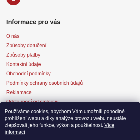
Informace pro vás
O nás
Způsoby doručení
Způsoby platby
Kontaktní údaje
Obchodní podmínky
Podmínky ochrany osobních údajů
Reklamace
Odstoupení od smlouvy
Kontaktní formulář
Používáme cookies, abychom Vám umožnili pohodlné
prohlížení webu a díky analýze provozu webu neustále
zlepšovali jeho funkce, výkon a použitelnost.
Více
Facebook
informací