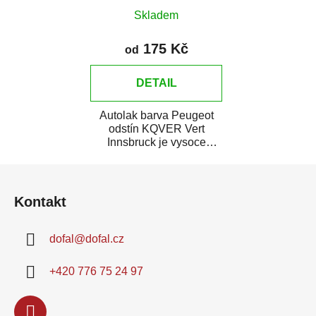
Skladem
175 Kč
od
DETAIL
Autolak barva Peugeot
odstín KQVER Vert
Innsbruck je vysoce
kvalitní barva na auto na
Z
bodové opravy, opravy...
á
Kontakt
p
a
dofal
@
dofal.cz
t
í
+420 776 75 24 97