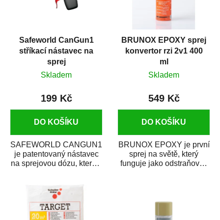
Safeworld CanGun1
BRUNOX EPOXY sprej
stříkací nástavec na
konvertor rzi 2v1 400
sprej
ml
Skladem
Skladem
199 Kč
549 Kč
DO KOŠÍKU
DO KOŠÍKU
SAFEWORLD CANGUN1
BRUNOX EPOXY je první
je patentovaný nástavec
sprej na světě, který
na sprejovou dózu, který ji
funguje jako odstraňovač
promění na profesionální
rzi s epoxidovou
stříkací...
pryskyřicí. Byl...