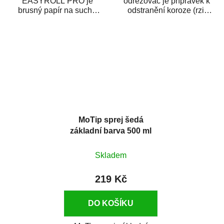
EASYROLL PRO je
odrezovač je přípravek k
brusný papír na suché
odstranění koroze (rzi)
broušení dodávaný ve
z kovových předmětů.
formě praktické rolky. Je...
Odrezovač po...
MoTip sprej šedá
základní barva 500 ml
Skladem
219 Kč
DO KOŠÍKU