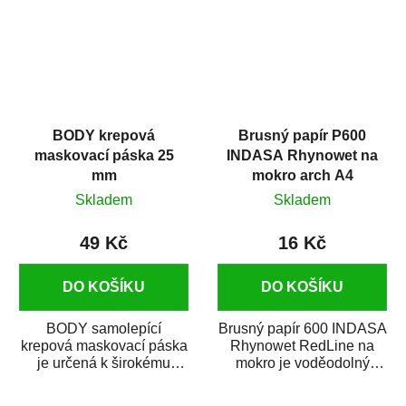
BODY krepová
Brusný papír P600
maskovací páska 25
INDASA Rhynowet na
mm
mokro arch A4
Skladem
Skladem
49 Kč
16 Kč
DO KOŠÍKU
DO KOŠÍKU
BODY samolepící
Brusný papír 600 INDASA
krepová maskovací páska
Rhynowet RedLine na
je určená k širokému
mokro je voděodolný
použití
brusný papír určený
v autoopravárenství
především pro...