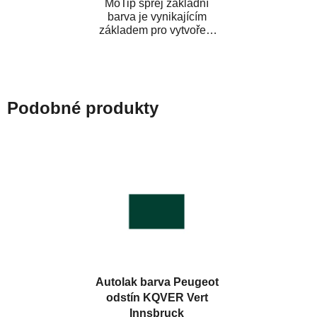
MoTip sprej základní
barva je vynikajícím
základem pro vytvoření
neutrálního podkladu pod
vrchní lak. Je...
Podobné produkty
Autolak barva Peugeot
odstín KQVER Vert
Innsbruck