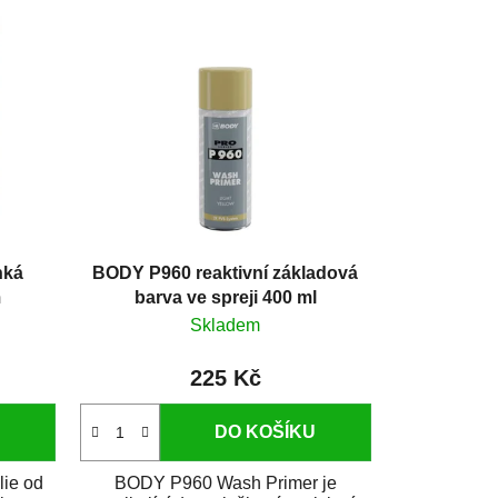
hká
BODY P960 reaktivní základová
m
barva ve spreji 400 ml
Skladem
225 Kč
DO KOŠÍKU
lie od
BODY P960 Wash Primer je