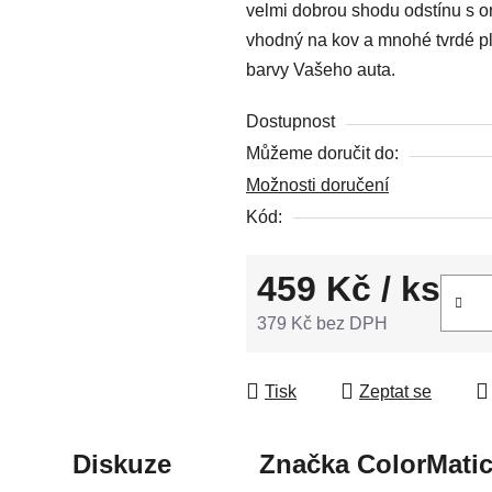
velmi dobrou shodu odstínu s or
z
vhodný na kov a mnohé tvrdé pla
5
barvy Vašeho auta.
hvězdiček.
Dostupnost
Můžeme doručit do:
Možnosti doručení
Kód:
459 Kč
/ ks
379 Kč bez DPH
Měrná cena:
Tisk
Zeptat se
Diskuze
Značka
ColorMati