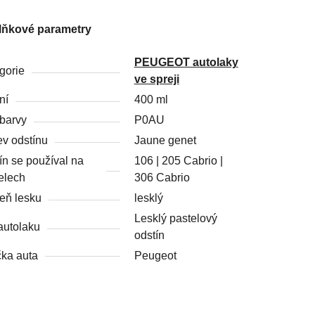
lňkové parametry
PEUGEOT autolaky
gorie
ve spreji
ní
400 ml
barvy
P0AU
v odstínu
Jaune genet
ín se používal na
106 | 205 Cabrio |
elech
306 Cabrio
eň lesku
lesklý
Lesklý pastelový
autolaku
odstín
ka auta
Peugeot