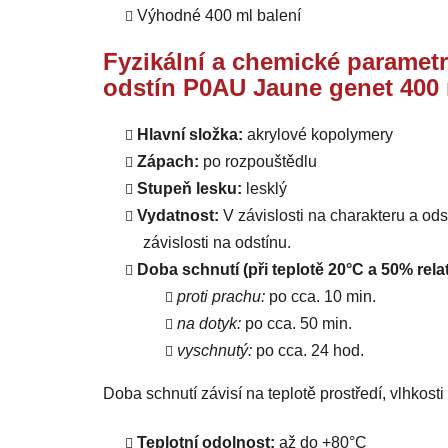
Výhodné 400 ml balení
Fyzikální a chemické parametr
odstín P0AU Jaune genet 400
Hlavní složka:
akrylové kopolymery
Zápach:
po rozpouštědlu
Stupeň lesku:
lesklý
Vydatnost:
V závislosti na charakteru a od
závislosti na odstínu.
Doba schnutí (při teplotě 20°C a 50% relat
proti prachu:
po cca. 10 min.
na dotyk:
po cca. 50 min.
vyschnutý:
po cca. 24 hod.
Doba schnutí závisí na teplotě prostředí, vlhkost
Teplotní odolnost:
až do +80°C