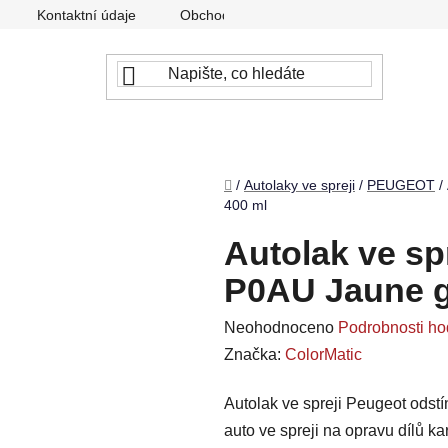
Kontaktní údaje
Obchodní podmínky
Podmínky ochr
Domů
/
Autolaky ve spreji
/
PEUGEOT
/
400 ml
Autolak ve sp
P0AU Jaune g
Průměrné
Neohodnoceno
Podrobnosti ho
hodnocení
Značka:
ColorMatic
produktu
Autolak ve spreji Peugeot odst
je
auto ve spreji na opravu dílů k
0,0