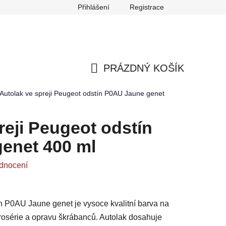
Přihlášení
Registrace
any osobních údajů
Reklamace
Odstoupení od smlouvy
PRÁZDNÝ KOŠÍK
NÁKUPNÍ
Autolak ve spreji Peugeot odstín P0AU Jaune genet
KOŠÍK
reji Peugeot odstín
enet 400 ml
dnocení
ín P0AU Jaune genet je vysoce kvalitní barva na
arosérie a opravu škrábanců. Autolak dosahuje