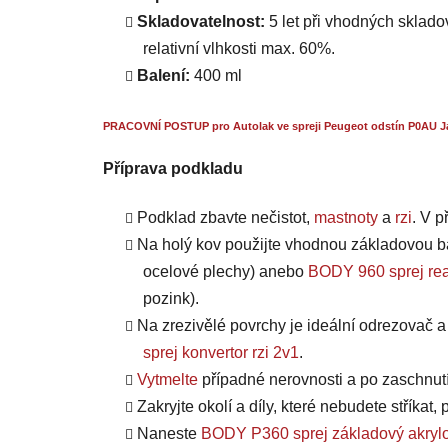
Skladovatelnost:
5 let při vhodných skladov
relativní vlhkosti max. 60%.
Balení:
400 ml
PRACOVNÍ POSTUP pro Autolak ve spreji Peugeot odstín P0AU J
Příprava podkladu
Podklad zbavte nečistot,
mastnoty
a
rzi
. V 
Na holý kov použijte vhodnou základovou b
ocelové plechy) anebo
BODY 960 sprej rea
pozink).
Na zrezivělé povrchy je ideální odrezovač 
sprej konvertor rzi 2v1
.
Vytmelte
případné nerovnosti a po zaschnut
Zakryjte okolí a díly, které nebudete stříkat
Naneste
BODY P360 sprej základový akrylo