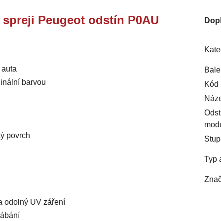
e spreji Peugeot odstín P0AU
Dop
Kate
 auta
Bale
inální barvou
Kód 
Náze
Odst
mod
ký povrch
Stup
Typ 
Znač
 a odolný UV záření
rábání