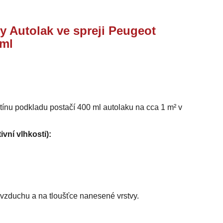
y Autolak ve spreji Peugeot
 ml
stínu podkladu postačí 400 ml autolaku na cca 1 m² v
ivní vlhkosti):
i vzduchu a na tloušťce nanesené vrstvy.