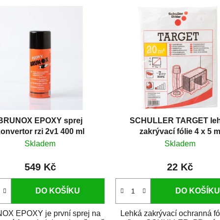
BRUNOX EPOXY sprej
SCHULLER TARGET le
onvertor rzi 2v1 400 ml
zakrývací fólie 4 x 5 
Skladem
Skladem
549 Kč
22 Kč
DO KOŠÍKU
DO KOŠÍKU
X EPOXY je první sprej na
Lehká zakrývací ochranná fó