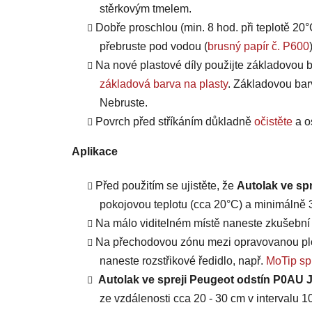
stěrkovým tmelem.
Dobře proschlou (min. 8 hod. při teplotě 20°
přebruste pod vodou (
brusný papír č. P600
Na nové plastové díly použijte základovou b
základová barva na plasty
. Základovou bar
Nebruste.
Povrch před stříkáním důkladně
očistěte
a o
Aplikace
Před použitím se ujistěte, že
Autolak ve sp
pokojovou teplotu (cca 20°C) a minimálně 3 
Na málo viditelném místě naneste zkušební n
Na přechodovou zónu mezi opravovanou plo
naneste rozstřikové ředidlo, např.
MoTip spr
Autolak ve spreji Peugeot odstín P0AU 
ze vzdálenosti cca 20 - 30 cm v intervalu 10