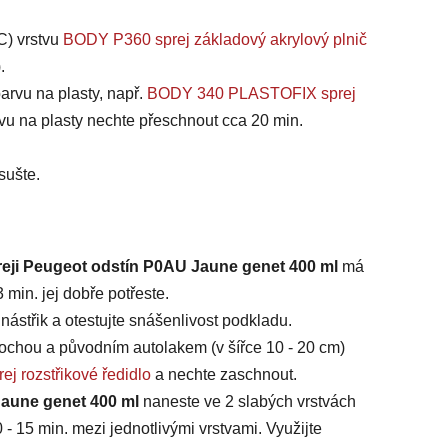
C) vrstvu
BODY P360 sprej základový akrylový plnič
).
arvu na plasty, např.
BODY 340 PLASTOFIX sprej
vu na plasty nechte přeschnout cca 20 min.
sušte.
reji Peugeot odstín P0AU Jaune genet 400 ml
má
min. jej dobře potřeste.
ástřik a otestujte snášenlivost podkladu.
chou a původním autolakem (v šířce 10 - 20 cm)
ej rozstřikové ředidlo
a nechte zaschnout.
Jaune genet 400 ml
naneste ve 2 slabých vrstvách
 - 15 min. mezi jednotlivými vrstvami. Využijte