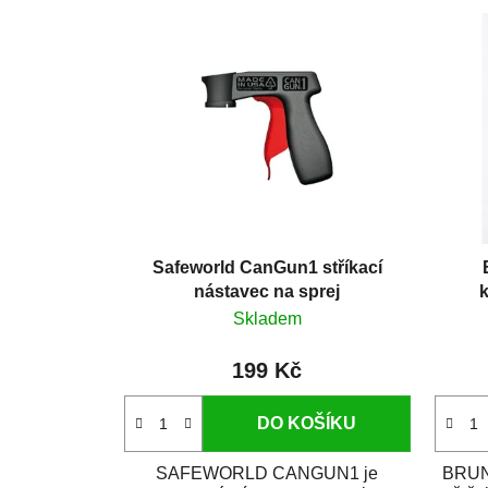
Safeworld CanGun1 stříkací
nástavec na sprej
k
Skladem
199 Kč
DO KOŠÍKU
SAFEWORLD CANGUN1 je
BRUNO