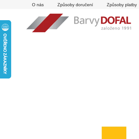
Přejít
O nás
Způsoby doručení
Způsoby platby
na
obsah