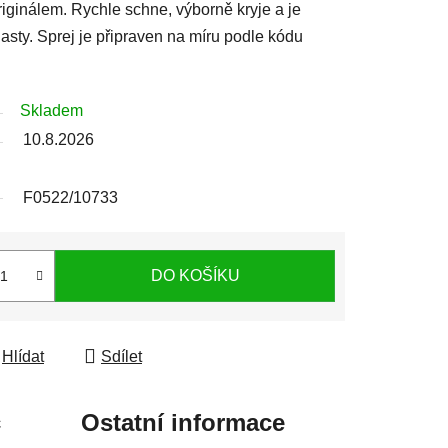
iginálem. Rychle schne, výborně kryje a je
sty. Sprej je připraven na míru podle kódu
Skladem
10.8.2026
F0522/10733
DO KOŠÍKU
Hlídat
Sdílet
c
Ostatní informace