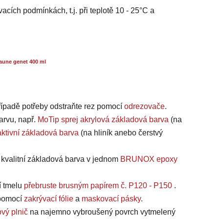
acích podmínkách, t.j. při teplotě 10 - 25°C a
aune genet 400 ml
případě potřeby odstraňte rez pomocí
odrezovače
.
arvu, např.
MoTip sprej akrylová základová barva
(na
ktivní základová barva
(na hliník anebo čerstvý
a kvalitní základová barva v jednom
BRUNOX epoxy
í tmelu
přebruste brusným papírem č. P120 - P150
.
, pomocí
zakrývací fólie
a
maskovací pásky
.
vý plnič
na najemno vybroušený povrch vytmelený