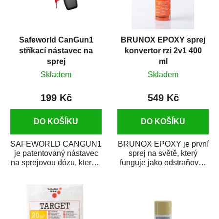
Safeworld CanGun1
BRUNOX EPOXY sprej
stříkací nástavec na
konvertor rzi 2v1 400
sprej
ml
Skladem
Skladem
199 Kč
549 Kč
DO KOŠÍKU
DO KOŠÍKU
SAFEWORLD CANGUN1
BRUNOX EPOXY je první
je patentovaný nástavec
sprej na světě, který
na sprejovou dózu, který ji
funguje jako odstraňovač
promění na profesionální
rzi s epoxidovou
stříkací...
pryskyřicí. Byl...