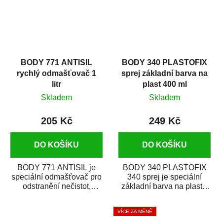
BODY 771 ANTISIL
BODY 340 PLASTOFIX
rychlý odmašťovač 1
sprej základní barva na
litr
plast 400 ml
Skladem
Skladem
205 Kč
249 Kč
DO KOŠÍKU
DO KOŠÍKU
BODY 771 ANTISIL je
BODY 340 PLASTOFIX
speciální odmašťovač pro
340 sprej je speciální
odstranění nečistot,
základní barva na plasty,
silikónu a mastnoty z
která zajistí přilnavost
povrchů před jejich...
vrchních...
VÍCE ZA MÉNĚ