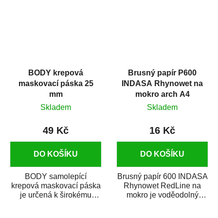
BODY krepová
Brusný papír P600
maskovací páska 25
INDASA Rhynowet na
mm
mokro arch A4
Skladem
Skladem
49 Kč
16 Kč
DO KOŠÍKU
DO KOŠÍKU
BODY samolepící
Brusný papír 600 INDASA
krepová maskovací páska
Rhynowet RedLine na
je určená k širokému
mokro je voděodolný
použití
brusný papír určený
v autoopravárenství
především pro...