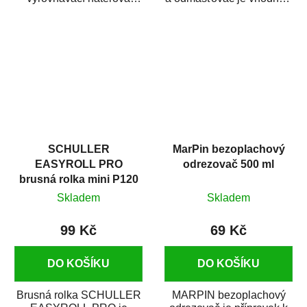
hmota určená pro
odmašťování a čištění
vyplnění drobných...
kovových a plastových...
SCHULLER
MarPin bezoplachový
EASYROLL PRO
odrezovač 500 ml
brusná rolka mini P120
Skladem
Skladem
99 Kč
69 Kč
DO KOŠÍKU
DO KOŠÍKU
Brusná rolka SCHULLER
MARPIN bezoplachový