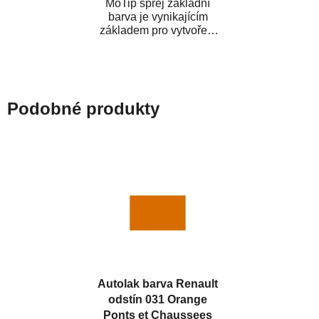
MoTip sprej základní
barva je vynikajícím
základem pro vytvoření
neutrálního podkladu pod
vrchní lak. Je...
Podobné produkty
Autolak barva Renault
odstín 031 Orange
Ponts et Chaussees