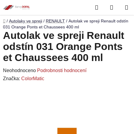
Přejít
Hledat
NÁKUP
na
obsah
KOŠÍK
Domů
/
Autolaky ve spreji
/
RENAULT
/
Autolak ve spreji Renault odstín
031 Orange Ponts et Chaussees 400 ml
Autolak ve spreji Renault
odstín 031 Orange Ponts
et Chaussees 400 ml
Průměrné
Neohodnoceno
Podrobnosti hodnocení
hodnocení
Značka:
ColorMatic
produktu
je
0,0
z
5
hvězdiček.