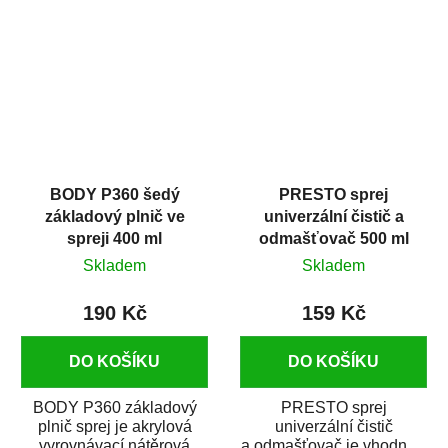
dobrými plnícími
obsahem vysoce
schopnostmi. Je...
kvalitního...
BODY P360 šedý
PRESTO sprej
základový plnič ve
univerzální čistič a
spreji 400 ml
odmašťovač 500 ml
Skladem
Skladem
190 Kč
159 Kč
DO KOŠÍKU
DO KOŠÍKU
BODY P360 základový
PRESTO sprej
plnič sprej je akrylová
univerzální čistič
vyrovnávací nátěrová
a odmašťovač je vhodný k