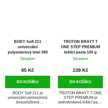
i v domácí dílně....
BODY Soft 211
TROTON BRAYT T
univerzální
ONE STEP PREMIUM
polyesterový tmel 380
leštící pasta 100 g
g
Skladem
Skladem
95 Kč
239 Kč
DO KOŠÍKU
DO KOŠÍKU
BODY Soft 211 je
TROTON BRAYT T ONE
univerzální jemnozrnný
STEP PREMIUM je
dvousložkový
jednokroková leštící pasta
polyesterový tmel s
nové generace s