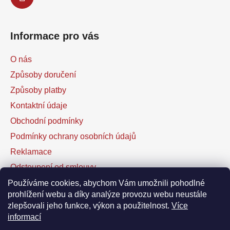
Informace pro vás
O nás
Způsoby doručení
Způsoby platby
Kontaktní údaje
Obchodní podmínky
Podmínky ochrany osobních údajů
Reklamace
Odstoupení od smlouvy
Kontaktní formulář
Používáme cookies, abychom Vám umožnili pohodlné
prohlížení webu a díky analýze provozu webu neustále
zlepšovali jeho funkce, výkon a použitelnost.
Více
Facebook
informací