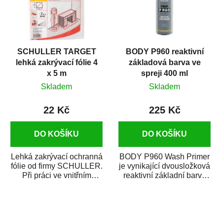
SCHULLER TARGET
BODY P960 reaktivní
lehká zakrývací fólie 4
základová barva ve
x 5 m
spreji 400 ml
Skladem
Skladem
22 Kč
225 Kč
DO KOŠÍKU
DO KOŠÍKU
Lehká zakrývací ochranná
BODY P960 Wash Primer
fólie od firmy SCHULLER.
je vynikající dvousložková
Při práci ve vnitřním
reaktivní základní barva
prostředí chrání před
ve spreji. Je vhodná
zastříkáním...
jako...