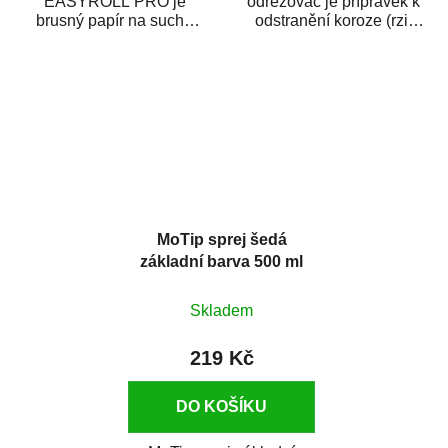
EASYROLL PRO je
odrezovač je přípravek k
brusný papír na suché
odstranění koroze (rzi)
broušení dodávaný ve
z kovových předmětů.
formě praktické rolky. Je...
Odrezovač po...
MoTip sprej šedá
základní barva 500 ml
Skladem
219 Kč
DO KOŠÍKU