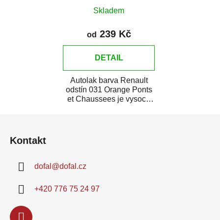
Skladem
239 Kč
od
DETAIL
Autolak barva Renault
odstín 031 Orange Ponts
et Chaussees je vysoce
kvalitní barva na auto na
Z
bodové...
á
Kontakt
p
a
dofal
@
dofal.cz
t
í
+420 776 75 24 97