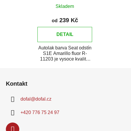
Skladem
239 Kč
od
DETAIL
Autolak barva Seat odstín
S1E Amarillo fluor R-
11203 je vysoce kvalitní
barva na auto na bodové
Z
opravy,...
á
Kontakt
p
a
dofal
@
dofal.cz
t
í
+420 776 75 24 97