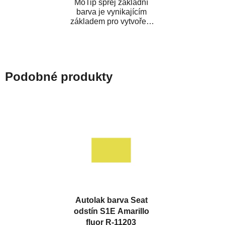
MoTip sprej základní
barva je vynikajícím
základem pro vytvoření
neutrálního podkladu pod
vrchní lak. Je...
Podobné produkty
Autolak barva Seat
odstín S1E Amarillo
fluor R-11203