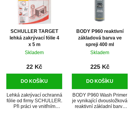
SCHULLER TARGET
BODY P960 reaktivní
lehká zakrývací fólie 4
základová barva ve
x 5 m
spreji 400 ml
Skladem
Skladem
22 Kč
225 Kč
DO KOŠÍKU
DO KOŠÍKU
Lehká zakrývací ochranná
BODY P960 Wash Primer
fólie od firmy SCHULLER.
je vynikající dvousložková
Při práci ve vnitřním
reaktivní základní barva
prostředí chrání před
ve spreji. Je vhodná
zastříkáním...
jako...