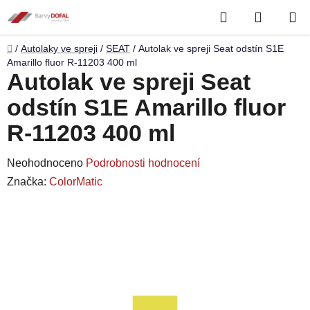
Přejít
Hledat
NÁKUP
na
obsah
KOŠÍK
Domů
/
Autolaky ve spreji
/
SEAT
/
Autolak ve spreji Seat odstín S1E
Amarillo fluor R-11203 400 ml
Autolak ve spreji Seat
odstín S1E Amarillo fluor
R-11203 400 ml
Průměrné
Neohodnoceno
Podrobnosti hodnocení
hodnocení
Značka:
ColorMatic
produktu
je
0,0
z
5
hvězdiček.