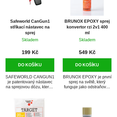
Safeworld CanGun1
BRUNOX EPOXY sprej
stříkací nástavec na
konvertor rzi 2v1 400
sprej
ml
Skladem
Skladem
199 Kč
549 Kč
DO KOŠÍKU
DO KOŠÍKU
SAFEWORLD CANGUN1
BRUNOX EPOXY je první
je patentovaný nástavec
sprej na světě, který
na sprejovou dózu, který ji
funguje jako odstraňovač
promění na profesionální
rzi s epoxidovou
stříkací...
pryskyřicí. Byl...