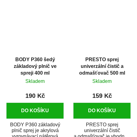
dobrými plnícími
obsahem vysoce
schopnostmi. Je...
kvalitního...
BODY P360 šedý
PRESTO sprej
základový plnič ve
univerzální čistič a
spreji 400 ml
odmašťovač 500 ml
Skladem
Skladem
190 Kč
159 Kč
DO KOŠÍKU
DO KOŠÍKU
BODY P360 základový
PRESTO sprej
plnič sprej je akrylová
univerzální čistič
vyrovnávací nátěrová
a odmašťovač je vhodný k