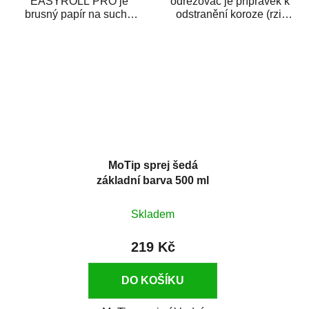
EASYROLL PRO je
odrezovač je přípravek k
brusný papír na suché
odstranění koroze (rzi)
broušení dodávaný ve
z kovových předmětů.
formě praktické rolky. Je...
Odrezovač po...
MoTip sprej šedá
základní barva 500 ml
Skladem
219 Kč
DO KOŠÍKU