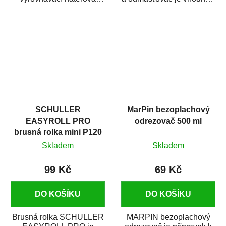
hmota určená pro
odmašťování a čištění
vyplnění drobných...
kovových a plastových...
SCHULLER
MarPin bezoplachový
EASYROLL PRO
odrezovač 500 ml
brusná rolka mini P120
Skladem
Skladem
99 Kč
69 Kč
DO KOŠÍKU
DO KOŠÍKU
Brusná rolka SCHULLER
MARPIN bezoplachový