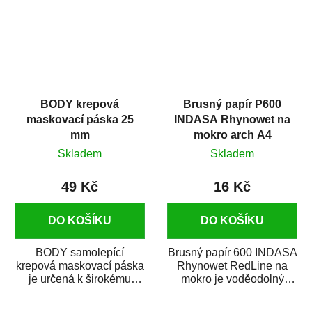
BODY krepová
Brusný papír P600
maskovací páska 25
INDASA Rhynowet na
mm
mokro arch A4
Skladem
Skladem
49 Kč
16 Kč
DO KOŠÍKU
DO KOŠÍKU
BODY samolepící
Brusný papír 600 INDASA
krepová maskovací páska
Rhynowet RedLine na
je určená k širokému
mokro je voděodolný
použití
brusný papír určený
v autoopravárenství
především pro...