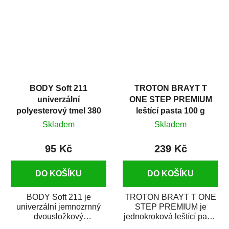
i v domácí dílně....
BODY Soft 211
TROTON BRAYT T
univerzální
ONE STEP PREMIUM
polyesterový tmel 380
leštící pasta 100 g
g
Skladem
Skladem
95 Kč
239 Kč
DO KOŠÍKU
DO KOŠÍKU
BODY Soft 211 je
TROTON BRAYT T ONE
univerzální jemnozrnný
STEP PREMIUM je
dvousložkový
jednokroková leštící pasta
polyesterový tmel s
nové generace s