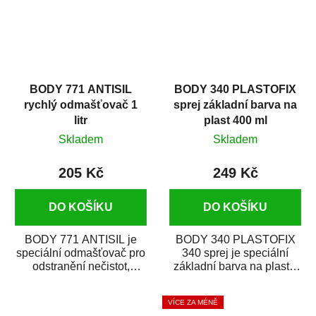
BODY 771 ANTISIL
BODY 340 PLASTOFIX
rychlý odmašťovač 1
sprej základní barva na
litr
plast 400 ml
Skladem
Skladem
205 Kč
249 Kč
DO KOŠÍKU
DO KOŠÍKU
BODY 771 ANTISIL je
BODY 340 PLASTOFIX
speciální odmašťovač pro
340 sprej je speciální
odstranění nečistot,
základní barva na plasty,
silikónu a mastnoty z
která zajistí přilnavost
povrchů před jejich...
vrchních...
VÍCE ZA MÉNĚ