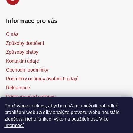
Informace pro vás
O nás
Způsoby doručení
Způsoby platby
Kontaktní údaje
Obchodní podmínky
Podmínky ochrany osobních údajů
Reklamace
Odstoupení od smlouvy
Kontaktní formulář
Používáme cookies, abychom Vám umožnili pohodlné
prohlížení webu a díky analýze provozu webu neustále
zlepšovali jeho funkce, výkon a použitelnost.
Více
Facebook
informací