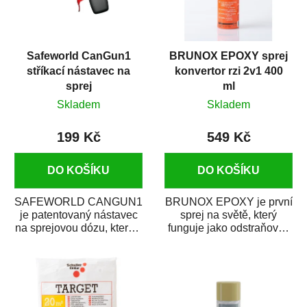
Safeworld CanGun1
BRUNOX EPOXY sprej
stříkací nástavec na
konvertor rzi 2v1 400
sprej
ml
Skladem
Skladem
199 Kč
549 Kč
DO KOŠÍKU
DO KOŠÍKU
SAFEWORLD CANGUN1
BRUNOX EPOXY je první
je patentovaný nástavec
sprej na světě, který
na sprejovou dózu, který ji
funguje jako odstraňovač
promění na profesionální
rzi s epoxidovou
stříkací...
pryskyřicí. Byl...