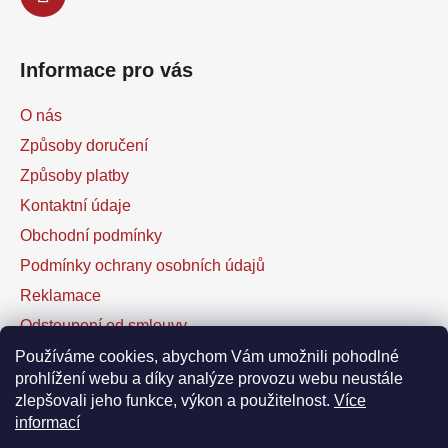
Informace pro vás
O nás
Způsoby doručení
Způsoby platby
Kontaktní údaje
Obchodní podmínky
Podmínky ochrany osobních údajů
Reklamace
Odstoupení od smlouvy
Kontaktní formulář
Používáme cookies, abychom Vám umožnili pohodlné
prohlížení webu a díky analýze provozu webu neustále
zlepšovali jeho funkce, výkon a použitelnost.
Více
Facebook
informací