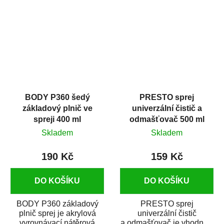
dobrými plnícími
obsahem vysoce
schopnostmi. Je...
kvalitního...
BODY P360 šedý
PRESTO sprej
základový plnič ve
univerzální čistič a
spreji 400 ml
odmašťovač 500 ml
Skladem
Skladem
190 Kč
159 Kč
DO KOŠÍKU
DO KOŠÍKU
BODY P360 základový
PRESTO sprej
plnič sprej je akrylová
univerzální čistič
vyrovnávací nátěrová
a odmašťovač je vhodný k