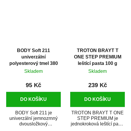
i v domácí dílně....
BODY Soft 211
TROTON BRAYT T
univerzální
ONE STEP PREMIUM
polyesterový tmel 380
leštící pasta 100 g
g
Skladem
Skladem
95 Kč
239 Kč
DO KOŠÍKU
DO KOŠÍKU
BODY Soft 211 je
TROTON BRAYT T ONE
univerzální jemnozrnný
STEP PREMIUM je
dvousložkový
jednokroková leštící pasta
polyesterový tmel s
nové generace s