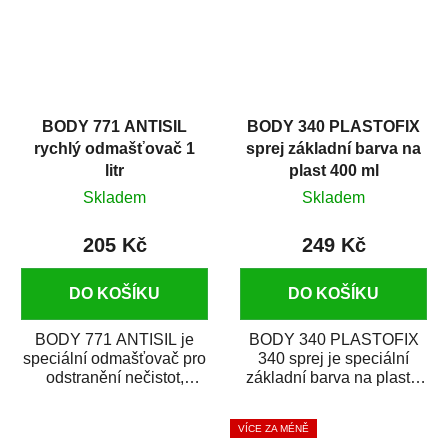
BODY 771 ANTISIL
BODY 340 PLASTOFIX
rychlý odmašťovač 1
sprej základní barva na
litr
plast 400 ml
Skladem
Skladem
205 Kč
249 Kč
DO KOŠÍKU
DO KOŠÍKU
BODY 771 ANTISIL je
BODY 340 PLASTOFIX
speciální odmašťovač pro
340 sprej je speciální
odstranění nečistot,
základní barva na plasty,
silikónu a mastnoty z
která zajistí přilnavost
povrchů před jejich...
vrchních...
VÍCE ZA MÉNĚ