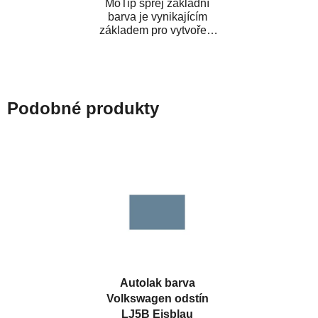
MoTip sprej základní
barva je vynikajícím
základem pro vytvoření
neutrálního podkladu pod
vrchní lak. Je...
Podobné produkty
Autolak barva
Volkswagen odstín
LJ5B Eisblau