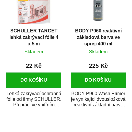
SCHULLER TARGET
BODY P960 reaktivní
lehká zakrývací fólie 4
základová barva ve
x 5 m
spreji 400 ml
Skladem
Skladem
22 Kč
225 Kč
DO KOŠÍKU
DO KOŠÍKU
Lehká zakrývací ochranná
BODY P960 Wash Primer
fólie od firmy SCHULLER.
je vynikající dvousložková
Při práci ve vnitřním
reaktivní základní barva
prostředí chrání před
ve spreji. Je vhodná
zastříkáním...
jako...