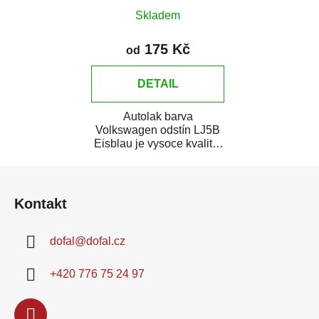
Skladem
175 Kč
od
DETAIL
Autolak barva
Volkswagen odstín LJ5B
Eisblau je vysoce kvalitní
barva na auto na bodové
Z
opravy, opravy...
á
Kontakt
p
a
dofal
@
dofal.cz
t
í
+420 776 75 24 97