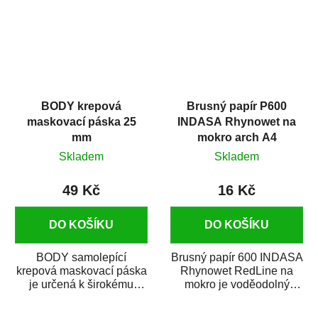
BODY krepová
Brusný papír P600
maskovací páska 25
INDASA Rhynowet na
mm
mokro arch A4
Skladem
Skladem
49 Kč
16 Kč
DO KOŠÍKU
DO KOŠÍKU
BODY samolepící
Brusný papír 600 INDASA
krepová maskovací páska
Rhynowet RedLine na
je určená k širokému
mokro je voděodolný
použití
brusný papír určený
v autoopravárenství
především pro...