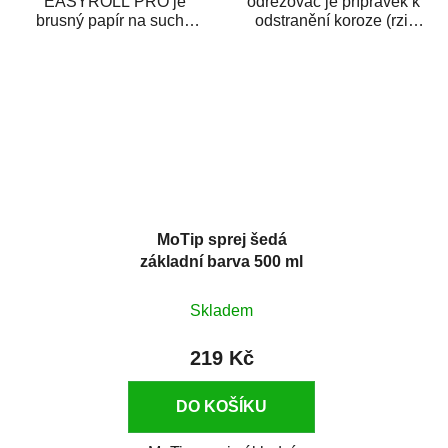
EASYROLL PRO je
odrezovač je přípravek k
brusný papír na suché
odstranění koroze (rzi)
broušení dodávaný ve
z kovových předmětů.
formě praktické rolky. Je...
Odrezovač po...
MoTip sprej šedá
základní barva 500 ml
Skladem
219 Kč
DO KOŠÍKU