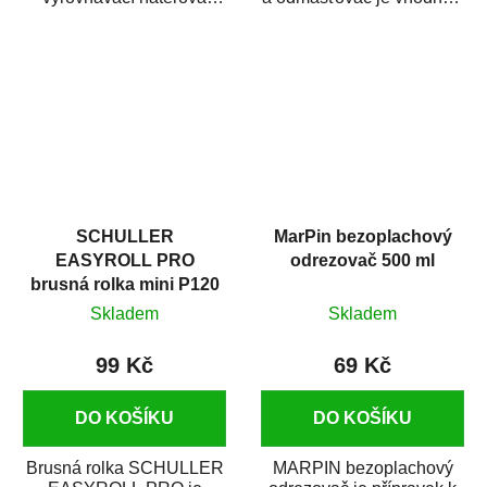
hmota určená pro
odmašťování a čištění
vyplnění drobných...
kovových a plastových...
SCHULLER
MarPin bezoplachový
EASYROLL PRO
odrezovač 500 ml
brusná rolka mini P120
Skladem
Skladem
99 Kč
69 Kč
DO KOŠÍKU
DO KOŠÍKU
Brusná rolka SCHULLER
MARPIN bezoplachový