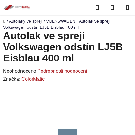
Přejít
Hledat
NÁKUP
na
obsah
KOŠÍK
Domů
/
Autolaky ve spreji
/
VOLKSWAGEN
/
Autolak ve spreji
Volkswagen odstín LJ5B Eisblau 400 ml
Autolak ve spreji
Volkswagen odstín LJ5B
Eisblau 400 ml
Průměrné
Neohodnoceno
Podrobnosti hodnocení
hodnocení
Značka:
ColorMatic
produktu
je
0,0
z
5
hvězdiček.