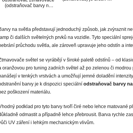
lakování transparentních
(odstraňovač barvy na
předmětů, které chcete...
světla) je určený k
odstranění...
O
v
Barvy na světla představují jednoduchý způsob, jak zvýraznit n
l
á
lamp či dalších světelných prvků na vozidle. Tyto speciální spre
d
nebrání průchodu světla, ale zároveň upravuje jeho odstín a inte
a
c
Ztmavovače světel se vyrábějí v široké paletě odstínů – od klas
í
a oranžovou pro tuning zadních světel až po zelenou či modrou p
p
nanášejí v tenkých vrstvách a umožňují jemné doladění intenzity
r
v
odstranění barvy je k dispozici speciální
odstraňovač barvy na
k
bez poškození materiálu.
y
v
Vhodný podklad pro tyto barvy tvoří čiré nebo lehce matované p
ý
důkladně odmastit a případně lehce přebrousit. Barva rychle za
p
i
vůči UV záření i lehkým mechanickým vlivům.
s