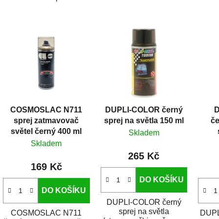
V
ý
p
i
s
p
r
COSMOSLAC N711
DUPLI-COLOR černý
D
o
sprej zatmavovač
sprej na světla 150 ml
če
d
světel černý 400 ml
Skladem
u
Skladem
k
265 Kč
t
169 Kč
ů
DO KOŠÍKU
DO KOŠÍKU
DUPLI-COLOR černý
sprej na světla
COSMOSLAC N711
DUPL