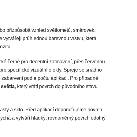
ebo přizpůsobit vzhled světlometů, směrovek,
je vytvářejí průhlednou barevnou vrstvu, která
nzitu.
ické černé pro decentní zatmavení, přes červenou
ro specifické vizuální efekty. Spreje se snadno
 zabarvení podle počtu aplikací. Pro případné
 světla
, který vrátí povrch do původního stavu
lasty a sklo. Před aplikací doporučujeme povrch
sychá a vytváří hladký, rovnoměrný povrch odolný