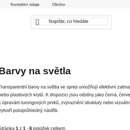
Kontaktní údaje
Obchodní podmínky
Podmínky ochr
Barvy na světla
Transparentní barvy na světla ve spreji umožňují efektivní zatm
nebo plastových krytů. K dispozici jsou odstíny jako černá, čer
k úpravám tuningových prvků, zvýraznění struktury nebo vizuální
vytvoří poloprůhledný nástřik.
Stránka
1
z
1
-
6
položek celkem