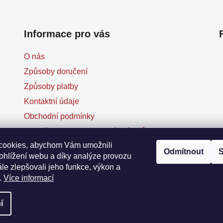
Informace pro vás
O nás
Způsoby doručení
Způsoby platby
Kontaktní údaje
Obchodní podmínky
Podmínky ochrany osobních údajů
cookies, abychom Vám umožnili
Reklamace
Odmítnout
S
ohlížení webu a díky analýze provozu
Odstoupení od smlouvy
le zlepšovali jeho funkce, výkon a
Kontaktní formulář
.
Více informací
í
va vyhrazena.
Upravit nastavení cookies