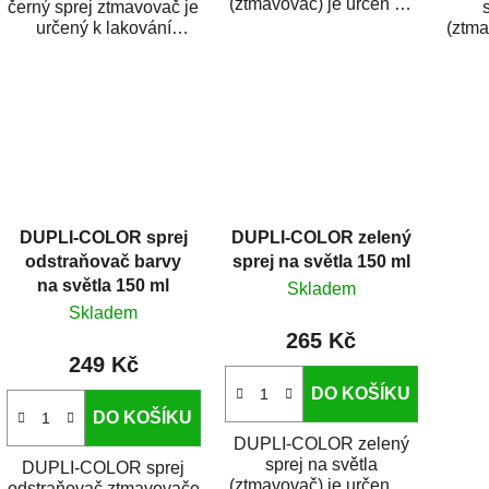
(ztmavovač) je určen na
černý sprej ztmavovač je
lakování transparentních
určený k lakování
(ztma
předmětů, které chcete...
transparentních
lakov
předmětů, které chcete
předm
zabarvit...
DUPLI-COLOR sprej
DUPLI-COLOR zelený
odstraňovač barvy
sprej na světla 150 ml
na světla 150 ml
Skladem
Skladem
265 Kč
249 Kč
DO KOŠÍKU
DO KOŠÍKU
DUPLI-COLOR zelený
sprej na světla
DUPLI-COLOR sprej
(ztmavovač) je určen na
odstraňovač ztmavovače