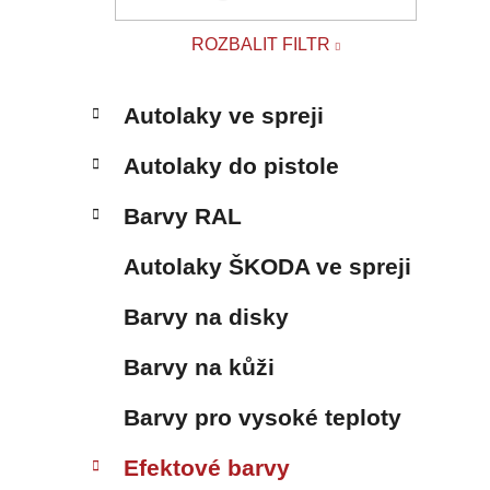
p
a
ROZBALIT FILTR
n
e
K
Přeskočit
l
Autolaky ve spreji
a
kategorie
t
Autolaky do pistole
e
g
Barvy RAL
o
r
Autolaky ŠKODA ve spreji
i
e
Barvy na disky
Barvy na kůži
Barvy pro vysoké teploty
Efektové barvy