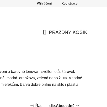
Přihlášení
Registrace
any osobních údajů
Reklamace
Odstoupení od smlouvy
PRÁZDNÝ KOŠÍK
NÁKUPNÍ
KOŠÍK
avení a barevné tónování světlometů, žárovek
vená, modrá, oranžová, zelená nebo žlutá. Vhodné
m efektům. Barva dobře přilne na sklo i plast a
Ř
Řadit podle:
Abecedně