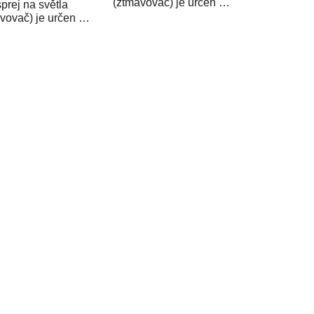
(ztmavovač) je určen na
sprej na světla
lakování transparentních
vovač) je určen na
předmětů, které chcete...
ání transparentních
ětů, které chcete...