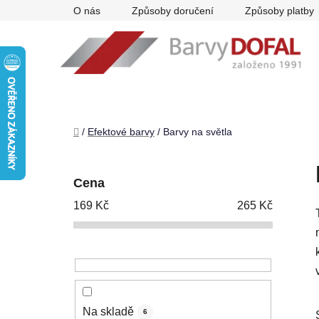
Přejít
O nás
Způsoby doručení
Způsoby platby
na
obsah
Domů
/
Efektové barvy
/
Barvy na světla
P
o
Cena
s
169
Kč
265
Kč
t
r
a
n
n
í
Na skladě
6