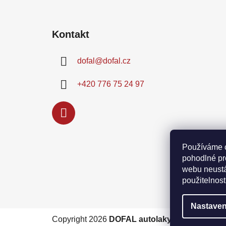
Z
á
Kontakt
p
a
dofal
@
dofal.cz
t
í
+420 776 75 24 97
Používáme 
pohodlné pr
webu neustá
použitelnost
Nastaven
Copyright 2026
DOFAL autolaky
. Všechna prá