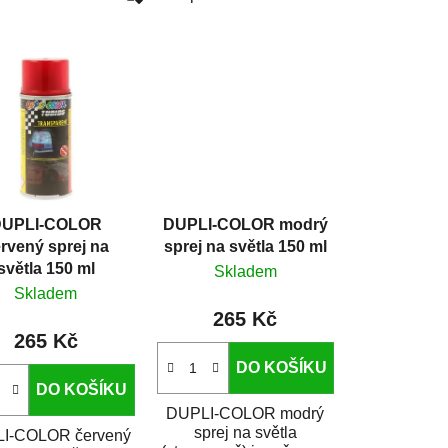
a
z
e
n
í
p
r
o
d
UPLI-COLOR
DUPLI-COLOR modrý
u
rvený sprej na
sprej na světla 150 ml
k
světla 150 ml
Skladem
t
Skladem
ů
265 Kč
265 Kč
DO KOŠÍKU
DO KOŠÍKU
DUPLI-COLOR modrý
sprej na světla
I-COLOR červený