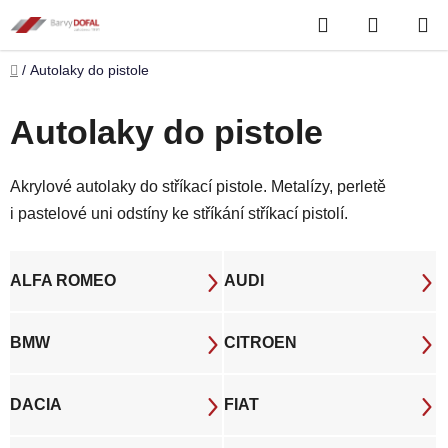
Přejít
Hledat
NÁKUP
na
obsah
KOŠÍK
Domů
/
Autolaky do pistole
Autolaky do pistole
Akrylové autolaky do stříkací pistole. Metalízy, perletě
i pastelové uni odstíny ke stříkání stříkací pistolí.
ALFA ROMEO
AUDI
BMW
CITROEN
DACIA
FIAT