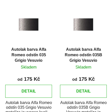
V
p
ý
r
p
o
i
d
s
u
p
k
r
t
Autolak barva Alfa
Autolak barva Alfa
o
ů
Romeo odstín 035
Romeo odstín 035B
d
Grigio Vesuvio
Grigio Vesuvio
u
metalíza
metalíza
Skladem
Skladem
k
t
175 Kč
175 Kč
od
od
ů
DETAIL
DETAIL
Autolak barva Alfa Romeo
Autolak barva Alfa Romeo
odstín 035 Grigio Vesuvio
odstín 035B Grigio