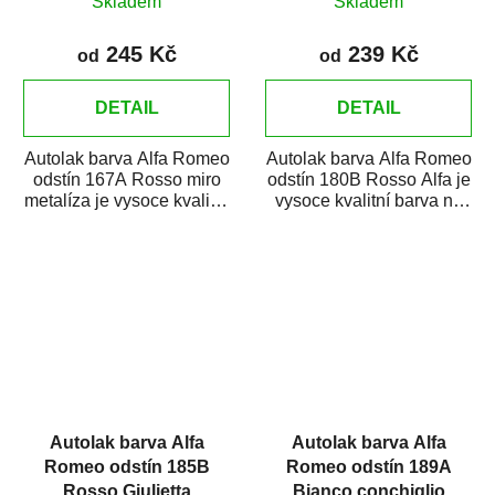
Skladem
Skladem
245 Kč
239 Kč
od
od
DETAIL
DETAIL
Autolak barva Alfa Romeo
Autolak barva Alfa Romeo
odstín 167A Rosso miro
odstín 180B Rosso Alfa je
metalíza je vysoce kvalitní
vysoce kvalitní barva na
barva na auto na bodové
auto na bodové opravy,
opravy,...
opravy...
Autolak barva Alfa
Autolak barva Alfa
Romeo odstín 185B
Romeo odstín 189A
Rosso Giulietta
Bianco conchiglio