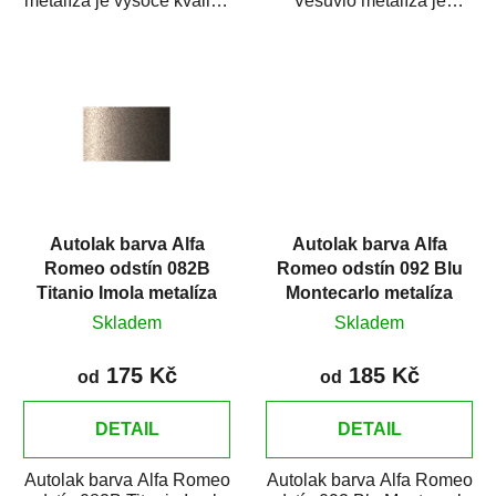
metalíza je vysoce kvalitní
Vesuvio metalíza je
barva na auto na
vysoce kvalitní barva na
bodové...
auto na bodové...
Autolak barva Alfa
Autolak barva Alfa
Romeo odstín 082B
Romeo odstín 092 Blu
Titanio Imola metalíza
Montecarlo metalíza
Skladem
Skladem
175 Kč
185 Kč
od
od
DETAIL
DETAIL
Autolak barva Alfa Romeo
Autolak barva Alfa Romeo