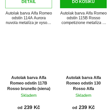
DETAIL
DO KOŠÍKU
Autolak barva Alfa Romeo
Autolak barva Alfa Romeo
odstín 114A Aurora
odstín 115B Rosso
nuvola metalíza je vysoce
competizione metalíza je
kvalitní barva na auto na
vysoce kvalitní barva na
bodové...
auto na opravy...
Autolak barva Alfa
Autolak barva Alfa
Romeo odstín 117B
Romeo odstín 130
Rosso brunello (siena)
Rosso Alfa
metalíza
Skladem
Skladem
239 Kč
239 Kč
od
od