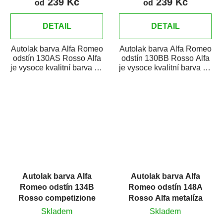
239 Kč
239 Kč
od
od
DETAIL
DETAIL
Autolak barva Alfa Romeo
Autolak barva Alfa Romeo
odstín 130AS Rosso Alfa
odstín 130BB Rosso Alfa
je vysoce kvalitní barva na
je vysoce kvalitní barva na
auto na bodové opravy,
auto na bodové opravy,
opravy...
opravy...
Autolak barva Alfa
Autolak barva Alfa
Romeo odstín 134B
Romeo odstín 148A
Rosso competizione
Rosso Alfa metalíza
metalíza
Skladem
Skladem