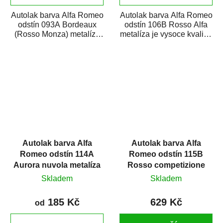
Autolak barva Alfa Romeo
Autolak barva Alfa Romeo
odstín 093A Bordeaux
odstín 106B Rosso Alfa
(Rosso Monza) metalíza
metalíza je vysoce kvalitní
je vysoce kvalitní barva na
barva na auto na bodové
auto na...
opravy,...
Autolak barva Alfa
Autolak barva Alfa
Romeo odstín 114A
Romeo odstín 115B
Aurora nuvola metalíza
Rosso competizione
metalíza
Skladem
Skladem
185 Kč
629 Kč
od