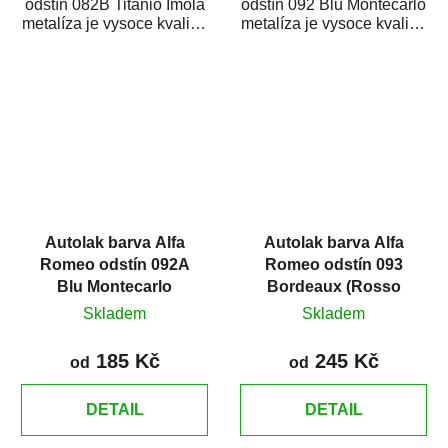
odstín 082B Titanio Imola
odstín 092 Blu Montecarlo
metalíza je vysoce kvalitní
metalíza je vysoce kvalitní
barva na auto na
barva na auto na
bodové...
bodové...
Autolak barva Alfa
Autolak barva Alfa
Romeo odstín 092A
Romeo odstín 093
Blu Montecarlo
Bordeaux (Rosso
metalíza
Monza) metalíza
Skladem
Skladem
185 Kč
245 Kč
od
od
DETAIL
DETAIL