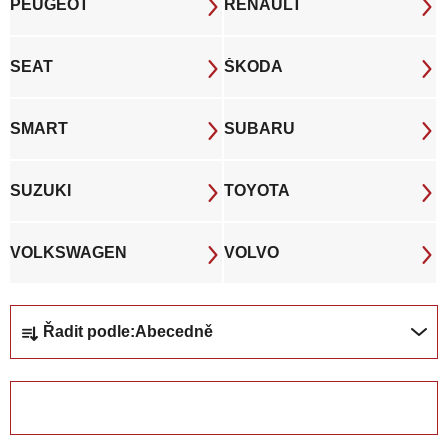
PEUGEOT
RENAULT
SEAT
ŠKODA
SMART
SUBARU
SUZUKI
TOYOTA
VOLKSWAGEN
VOLVO
Ř
Řadit podle:
Abecedně
a
z
e
OTEVŘÍT FILTR
n
í