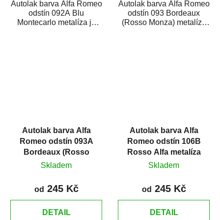
Autolak barva Alfa Romeo
Autolak barva Alfa Romeo
odstín 092A Blu
odstín 093 Bordeaux
Montecarlo metalíza je
(Rosso Monza) metalíza
vysoce kvalitní barva na
je vysoce kvalitní barva na
auto na bodové...
auto na...
Autolak barva Alfa
Autolak barva Alfa
Romeo odstín 093A
Romeo odstín 106B
Bordeaux (Rosso
Rosso Alfa metalíza
Monza) metalíza
Skladem
Skladem
245 Kč
245 Kč
od
od
DETAIL
DETAIL