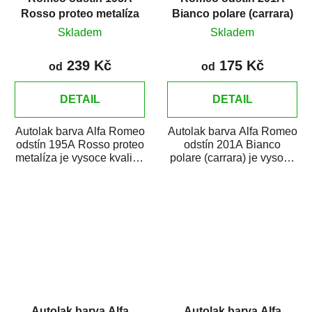
Rosso proteo metalíza
Bianco polare (carrara)
Skladem
Skladem
239 Kč
175 Kč
od
od
DETAIL
DETAIL
Autolak barva Alfa Romeo
Autolak barva Alfa Romeo
odstín 195A Rosso proteo
odstín 201A Bianco
metalíza je vysoce kvalitní
polare (carrara) je vysoce
barva na auto na
kvalitní barva na auto na
bodové...
bodové...
Autolak barva Alfa
Autolak barva Alfa