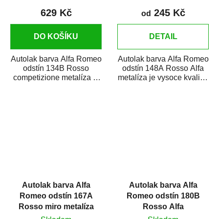
629 Kč
245 Kč
od
DO KOŠÍKU
DETAIL
Autolak barva Alfa Romeo
Autolak barva Alfa Romeo
odstín 134B Rosso
odstín 148A Rosso Alfa
competizione metalíza je
metalíza je vysoce kvalitní
vysoce kvalitní barva na
barva na auto na bodové
auto na opravy...
opravy,...
Autolak barva Alfa
Autolak barva Alfa
Romeo odstín 167A
Romeo odstín 180B
Rosso miro metalíza
Rosso Alfa