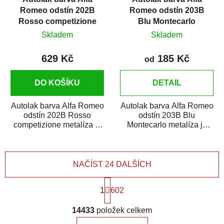
Romeo odstín 202B
Romeo odstín 203B
Rosso competizione
Blu Montecarlo
metalíza
metalíza
Skladem
Skladem
629 Kč
185 Kč
od
DO KOŠÍKU
DETAIL
Autolak barva Alfa Romeo
Autolak barva Alfa Romeo
odstín 202B Rosso
odstín 203B Blu
competizione metalíza je
Montecarlo metalíza je
vysoce kvalitní barva na
vysoce kvalitní barva na
auto na opravy...
auto na bodové...
NAČÍST 24 DALŠÍCH
S
1
602
t
r
O
á
14433
položek celkem
v
n
l