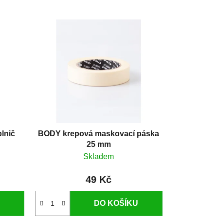
lnič
BODY krepová maskovací páska
25 mm
Skladem
49 Kč
DO KOŠÍKU