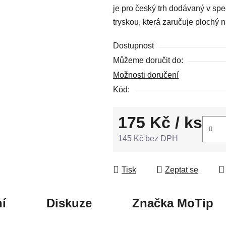
je pro český trh dodávaný v spe
5
tryskou, která zaručuje plochý ná
hvězdiček.
Dostupnost
Můžeme doručit do:
Možnosti doručení
Kód:
175 Kč
/ ks
145 Kč bez DPH
Měrná cena:
Tisk
Zeptat se
í
Diskuze
Značka
MoTip