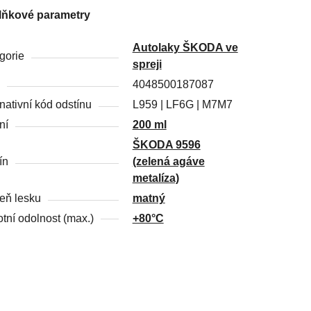
lňkové parametry
Autolaky ŠKODA ve
gorie
spreji
4048500187087
rnativní kód odstínu
L959 | LF6G | M7M7
ní
200 ml
ŠKODA 9596
ín
(zelená agáve
metalíza)
eň lesku
matný
otní odolnost (max.)
+80°C