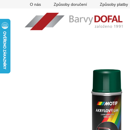
Přejít
O nás
Způsoby doručení
Způsoby platby
na
obsah