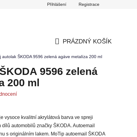
Přihlášení
Registrace
any osobních údajů
Reklamace
Odstoupení od smlouvy
PRÁZDNÝ KOŠÍK
NÁKUPNÍ
j autolak ŠKODA 9596 zelená agáve metalíza 200 ml
KOŠÍK
k ŠKODA 9596 zelená
a 200 ml
dnocení
vysoce kvalitní akrylátová barva ve spreji
h dílů automobilů značky ŠKODA. Autoemail
nu s originálním lakem. MoTip autoemail ŠKODA