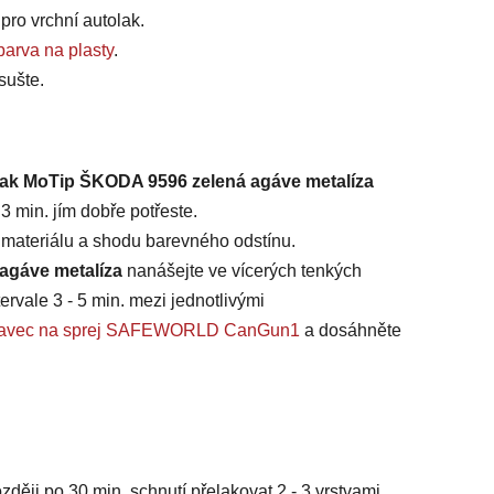
 pro vrchní autolak.
barva na plasty
.
sušte.
lak MoTip ŠKODA 9596 zelená agáve metalíza
3 min. jím dobře potřeste.
t materiálu a shodu barevného odstínu.
agáve metalíza
nanášejte ve vícerých tenkých
ervale 3 - 5 min. mezi jednotlivými
ástavec na sprej SAFEWORLD CanGun1
a dosáhněte
zději po 30 min. schnutí přelakovat 2 - 3 vrstvami