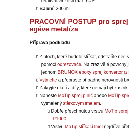
relativní vlhkosti max. 60%.
Balení:
200 ml
PRACOVNÍ POSTUP pro
spre
agáve metalíza
Příprava podkladu
Z ploch, které budete stříkat, odstraňte nečis
pomocí
odrezovače
.
Na zrezivělé povrchy j
jednom
BRUNOX epoxy sprej konvertor rzi
Vytmelte
a přebruste případné nerovnosti 
Zakryjte okolí a díly, které nemají být zastř
Naneste
MoTip sprej plnič
anebo
MoTip spre
vytmelený
stěrkovým tmelem
.
Dobře přeschnutou vrstvu
MoTip sprej
P1000
.
Vrstvu
MoTip stříkací tmel
nejdříve pře