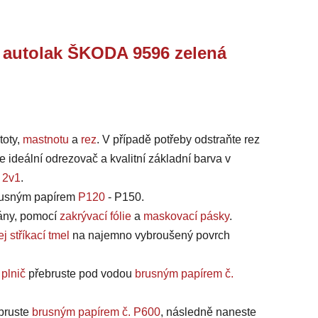
j autolak ŠKODA 9596 zelená
toty,
mastnotu
a
rez
. V případě potřeby odstraňte rez
e ideální odrezovač a kvalitní základní barva v
 2v1
.
brusným papírem
P120
- P150.
íkány, pomocí
zakrývací fólie
a
maskovací pásky
.
j stříkací tmel
na najemno vybroušený povrch
 plnič
přebruste pod vodou
brusným papírem č.
bruste
brusným papírem č. P600
, následně naneste