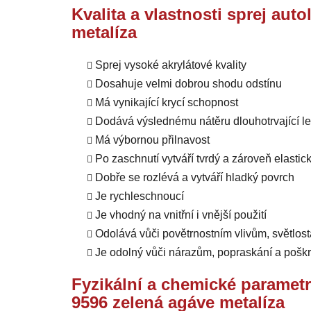
Kvalita a vlastnosti sprej au
metalíza
Sprej vysoké akrylátové kvality
Dosahuje velmi dobrou shodu odstínu
Má vynikající krycí schopnost
Dodává výslednému nátěru dlouhotrvající l
Má výbornou přilnavost
Po zaschnutí vytváří tvrdý a zároveň elastic
Dobře se rozlévá a vytváří hladký povrch
Je rychleschnoucí
Je vhodný na vnitřní i vnější použití
Odolává
vůči
povětrnostním vlivům, světlost
Je odolný vůči nárazům, popraskání a pošk
Fyzikální a chemické paramet
9596 zelená agáve metalíza