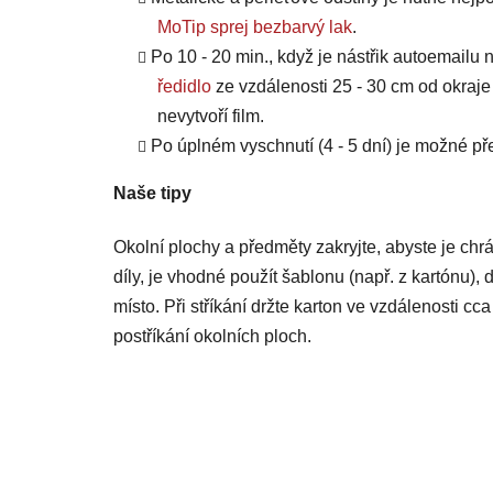
MoTip sprej bezbarvý lak
.
Po 10 - 20 min., když je nástřik autoemailu n
ředidlo
ze vzdálenosti 25 - 30 cm od okraje
nevytvoří film.
Po úplném vyschnutí (4 - 5 dní) je možné 
Naše tipy
Okolní plochy a předměty zakryjte, abyste je chrá
díly, je vhodné použít šablonu (např. z kartónu), 
místo. Při stříkání držte karton ve vzdálenosti c
postříkání okolních ploch.