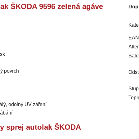
tolak ŠKODA 9596 zelená agáve
Dop
Kate
EAN
Alte
esk
Bale
ký povrch
Odst
Stup
Tepl
álý, odolný UV záření
rábání
ry sprej autolak ŠKODA