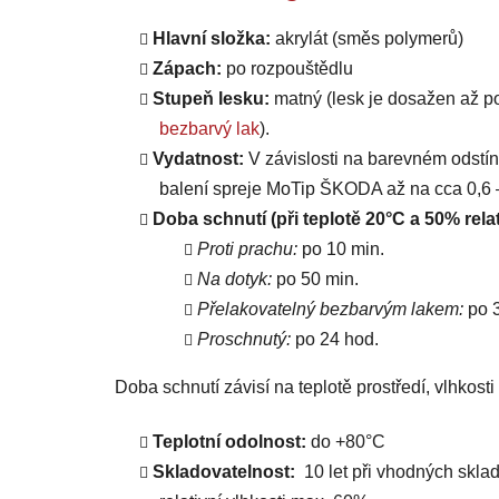
Hlavní složka:
akrylát (směs polymerů)
Zápach:
po rozpouštědlu
Stupeň lesku:
matný (lesk je dosažen až p
bezbarvý lak
).
Vydatnost:
V závislosti na barevném odstín
balení spreje MoTip ŠKODA až na cca 0,6 –
Doba schnutí (při teplotě 20°C a 50% relat
Proti prachu:
po 10 min.
Na dotyk:
po 50 min.
Přelakovatelný bezbarvým lakem:
po 3
Proschnutý:
po 24 hod.
Doba schnutí závisí na teplotě prostředí, vlhkos
Teplotní odolnost:
do +80°C
Skladovatelnost:
10 let při vhodných sklad