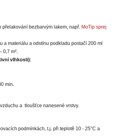
o přelakování bezbarvým lakem, např.
MoTip sprej
u a materiálu a odstínu podkladu postačí 200 ml
 0,7 m².
ivní vlhkosti):
0 min.
ti vzduchu a tloušťce nanesené vrstvy.
ovacích podmínkách, t.j. při teplotě 10 - 25°C a