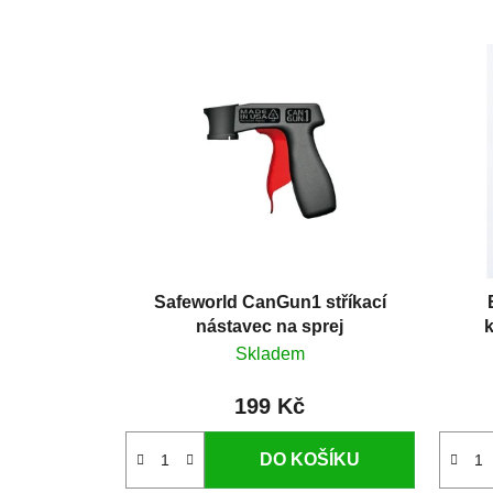
Safeworld CanGun1 stříkací
nástavec na sprej
k
Skladem
199 Kč
DO KOŠÍKU