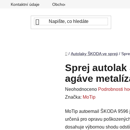
Kontaktní údaje
Obchodní podmínky
Podmínky ochr
Domů
/
Autolaky ŠKODA ve spreji
/
Spre
Sprej autola
agáve metalíz
Průměrné
Neohodnoceno
Podrobnosti ho
hodnocení
Značka:
MoTip
produktu
MoTip autoemail ŠKODA 9596 je 
je
určená pro opravu poškozenýc
0,0
dosahuje výbornou shodu odstí
z