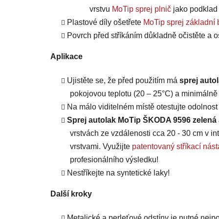
vrstvu
MoTip sprej plnič
jako po
d
klad
Plastové díly ošetřete
MoTip sprej základní 
Povrch před stříkáním důkladně očistěte a o
Aplikace
Ujistěte se, že před použitím má
sprej auto
pokojovou teplotu (20 – 25°C) a minimálně 
Na málo viditelném místě otestujte odolnos
Sprej autolak MoTip ŠKODA 9596 zelená 
vrstvách ze vzdálenosti cca 20 - 30 cm v int
vrstvami. Využijte
patentovaný stříkací n
profesionálního výsledku!
Nestříkejte na syntetické laky!
Další kroky
Metalické a perleťové odstíny je nutné nejpo