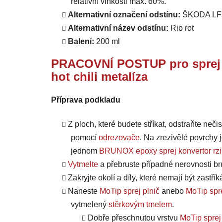
relativní vlhkosti max. 60%.
Alternativní označení odstínu:
ŠKODA LF
Alternativní název odstínu:
Rio rot
Balení:
200 ml
PRACOVNÍ POSTUP pro
spre
hot chili metalíza
Příprava podkladu
Z ploch, které budete stříkat, odstraňte nečis
pomocí
odrezovače
.
Na zrezivělé povrchy j
jednom
BRUNOX epoxy sprej konvertor rzi
Vytmelte
a přebruste případné nerovnosti 
Zakryjte okolí a díly, které nemají být zastř
Naneste
MoTip sprej plnič
anebo
MoTip spre
vytmelený
stěrkovým tmelem
.
Dobře přeschnutou vrstvu
MoTip sprej