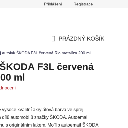
Přihlášení
Registrace
any osobních údajů
Reklamace
Odstoupení od smlouvy
PRÁZDNÝ KOŠÍK
NÁKUPNÍ
j autolak ŠKODA F3L červená Rio metalíza 200 ml
KOŠÍK
k ŠKODA F3L červená
200 ml
dnocení
ysoce kvalitní akrylátová barva ve spreji
h dílů automobilů značky ŠKODA. Autoemail
nu s originálním lakem. MoTip autoemail ŠKODA