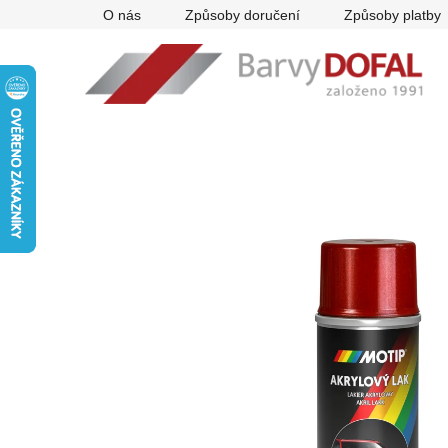
Přejít
O nás
Způsoby doručení
Způsoby platby
na
obsah