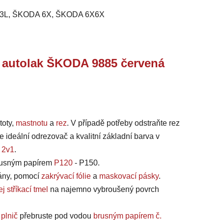
3L, ŠKODA 6X, ŠKODA 6X6X
j autolak ŠKODA 9885 červená
toty,
mastnotu
a
rez
. V případě potřeby odstraňte rez
e ideální odrezovač a kvalitní základní barva v
 2v1
.
brusným papírem
P120
- P150.
íkány, pomocí
zakrývací fólie
a
maskovací pásky
.
j stříkací tmel
na najemno vybroušený povrch
 plnič
přebruste pod vodou
brusným papírem č.