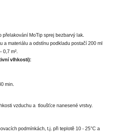
o přelakování MoTip sprej bezbarvý lak.
u a materiálu a odstínu podkladu postačí 200 ml
 0,7 m².
ivní vlhkosti):
0 min.
kosti vzduchu a tloušťce nanesené vrstvy.
ovacích podmínkách, t.j. při teplotě 10 - 25°C a