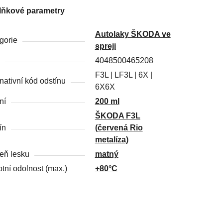
lňkové parametry
Autolaky ŠKODA ve
gorie
spreji
4048500465208
F3L | LF3L | 6X |
rnativní kód odstínu
6X6X
ní
200 ml
ŠKODA F3L
ín
(červená Rio
metalíza)
eň lesku
matný
otní odolnost (max.)
+80°C