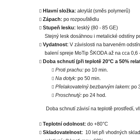
Hlavní složka:
akrylát (směs polymerů)
Zápach:
po rozpouštědlu
Stupeň lesku:
lesklý (80 - 85 GE)
Stejný lesk dosáhnou i metalické odstíny p
Vydatnost:
V závislosti na barveném odstín
balení spreje MoTip ŠKODA až na cca 0,6 –
Doba schnutí (při teplotě 20°C a 50% relat
Proti prachu:
po 10 min.
Na dotyk:
po 50 min.
Přelakovatelný bezbarvým lakem:
po 3
Proschnutý:
po 24 hod.
Doba schnutí závisí na teplotě prostředí, vlh
Teplotní odolnost:
do +80°C
Skladovatelnost:
10 let při vhodných sklad