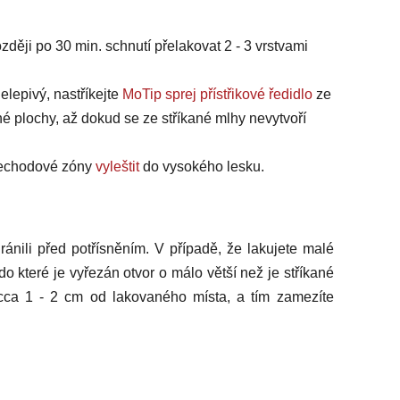
zději po 30 min. schnutí přelakovat 2 - 3 vrstvami
elepivý, nastříkejte
MoTip sprej přístřikové ředidlo
ze
é plochy, až dokud se ze stříkané mlhy nevytvoří
přechodové zóny
vyleštit
do vysokého lesku.
ránili před potřísněním. V případě, že lakujete malé
 do které je vyřezán otvor o málo větší než je stříkané
i cca 1 - 2 cm od lakovaného místa, a tím zamezíte