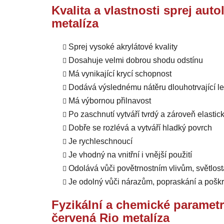
Kvalita a vlastnosti sprej au
metalíza
Sprej vysoké akrylátové kvality
Dosahuje velmi dobrou shodu odstínu
Má vynikající krycí schopnost
Dodává výslednému nátěru dlouhotrvající l
Má výbornou přilnavost
Po zaschnutí vytváří tvrdý a zároveň elastic
Dobře se rozlévá a vytváří hladký povrch
Je rychleschnoucí
Je vhodný na vnitřní i vnější použití
Odolává
vůči
povětrnostním vlivům, světlost
Je odolný vůči nárazům, popraskání a pošk
Fyzikální a chemické paramet
červená Rio metalíza