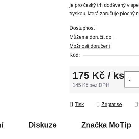
je pro český trh dodávaný v spe
5
tryskou, která zaručuje plochý ná
hvězdiček.
Dostupnost
Můžeme doručit do:
Možnosti doručení
Kód:
175 Kč
/ ks
145 Kč bez DPH
Měrná cena:
Tisk
Zeptat se
í
Diskuze
Značka
MoTip