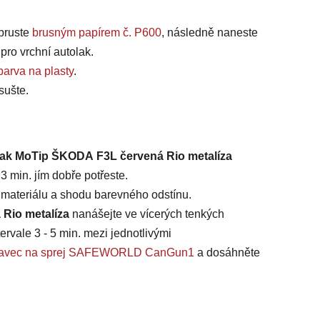
bruste
brusným papírem č. P600
, následně naneste
 pro vrchní autolak.
barva na plasty
.
sušte.
olak MoTip ŠKODA F3L červená Rio metalíza
3 min. jím dobře potřeste.
t materiálu a shodu barevného odstínu.
Rio metalíza
nanášejte ve vícerých tenkých
ervale 3 - 5 min. mezi jednotlivými
ástavec na sprej SAFEWORLD CanGun1
a dosáhněte