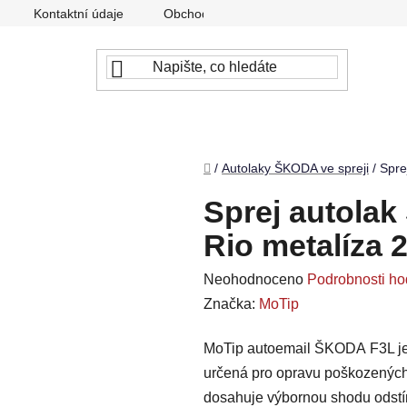
Kontaktní údaje
Obchodní podmínky
Podmínky ochr
Domů
/
Autolaky ŠKODA ve spreji
/
Spre
Sprej autola
Rio metalíza 
Průměrné
Neohodnoceno
Podrobnosti ho
hodnocení
Značka:
MoTip
produktu
MoTip autoemail ŠKODA F3L je v
je
určená pro opravu poškozenýc
0,0
dosahuje výbornou shodu odstí
z