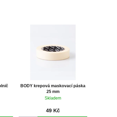
lnič
BODY krepová maskovací páska
25 mm
Skladem
49 Kč