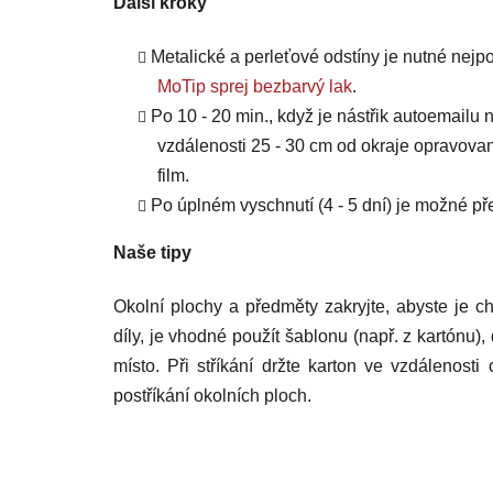
Další kroky
Metalické a perleťové odstíny je nutné nejpo
MoTip sprej bezbarvý lak
.
Po 10 - 20 min., když je nástřik autoemailu n
vzdálenosti 25 - 30 cm od okraje opravovan
film.
Po úplném vyschnutí (4 - 5 dní) je možné 
Naše tipy
Okolní plochy a předměty zakryjte, abyste je ch
díly, je vhodné použít šablonu (např. z kartónu),
místo. Při stříkání držte karton ve vzdálenost
postříkání okolních ploch.