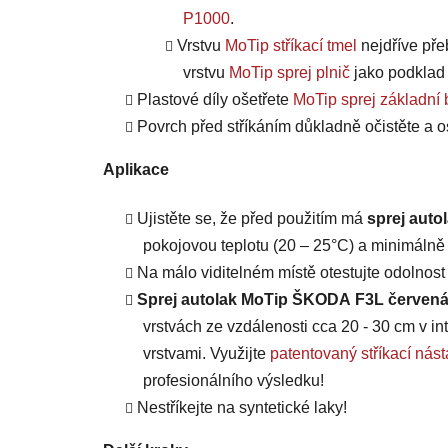
P1000
.
Vrstvu
MoTip stříkací tmel
nejdříve pře
vrstvu
MoTip sprej plnič
jako po
d
klad
Plastové díly ošetřete
MoTip sprej základní 
Povrch před stříkáním důkladně očistěte a o
Aplikace
Ujistěte se, že před použitím má
sprej aut
pokojovou teplotu (20 – 25°C) a minimálně 
Na málo viditelném místě otestujte odolnos
Sprej autolak MoTip ŠKODA F3L červená 
vrstvách ze vzdálenosti cca 20 - 30 cm v int
vrstvami. Využijte
patentovaný stříkací n
profesionálního výsledku!
Nestříkejte na syntetické laky!