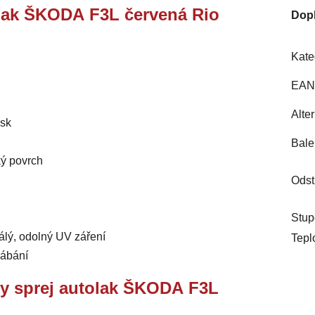
tolak ŠKODA F3L červená Rio
Dop
Kate
EAN
Alte
esk
Bale
ký povrch
Odst
Stup
álý, odolný UV záření
Tepl
rábání
ry sprej autolak ŠKODA F3L