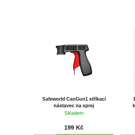
Safeworld CanGun1 stříkací
nástavec na sprej
k
Skladem
199 Kč