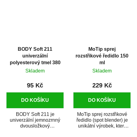
BODY Soft 211
MoTip sprej
univerzální
rozstřikové ředidlo 150
polyesterový tmel 380
ml
g
Skladem
Skladem
95 Kč
229 Kč
DO KOŠÍKU
DO KOŠÍKU
BODY Soft 211 je
MoTip sprej rozstřikové
univerzální jemnozrnný
ředidlo (spot blender) je
dvousložkový
unikátní výrobek, který
polyesterový tmel s
dokáže jednoduše