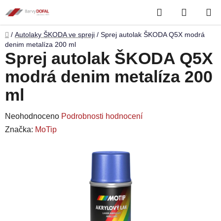
Přejít
Hledat
NÁKUP
na
obsah
KOŠÍK
Domů
/
Autolaky ŠKODA ve spreji
/
Sprej autolak ŠKODA Q5X modrá
denim metalíza 200 ml
Sprej autolak ŠKODA Q5X
modrá denim metalíza 200
ml
Průměrné
Neohodnoceno
Podrobnosti hodnocení
hodnocení
Značka:
MoTip
produktu
je
0,0
z
5
hvězdiček.