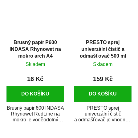
Brusný papír P600
PRESTO sprej
INDASA Rhynowet na
univerzální čistič a
mokro arch A4
odmašťovač 500 ml
Skladem
Skladem
16 Kč
159 Kč
DO KOŠÍKU
DO KOŠÍKU
Brusný papír 600 INDASA
PRESTO sprej
Rhynowet RedLine na
univerzální čistič
mokro je voděodolný
a odmašťovač je vhodný k
brusný papír určený
odmašťování a čištění
především pro...
kovových a plastových...