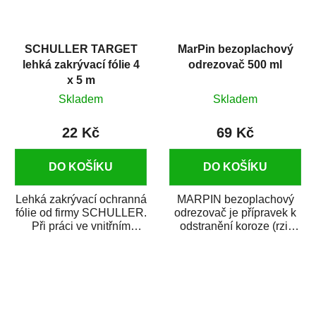
SCHULLER TARGET
MarPin bezoplachový
lehká zakrývací fólie 4
odrezovač 500 ml
x 5 m
Skladem
Skladem
22 Kč
69 Kč
DO KOŠÍKU
DO KOŠÍKU
Lehká zakrývací ochranná
MARPIN bezoplachový
fólie od firmy SCHULLER.
odrezovač je přípravek k
Při práci ve vnitřním
odstranění koroze (rzi)
prostředí chrání před
z kovových předmětů.
zastříkáním...
Odrezovač po...