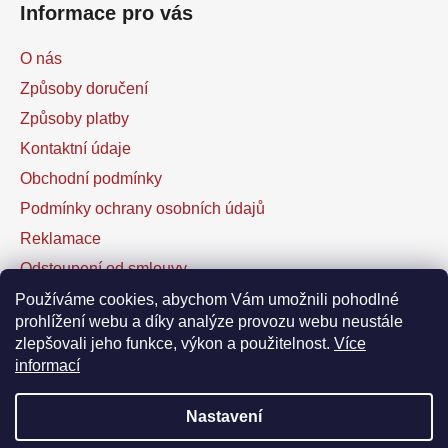
Informace pro vás
O nás
Způsoby doručení
Způsoby platby
Kontaktní údaje
Obchodní podmínky
Podmínky ochrany osobních údajů
Reklamace
Odstoupení od smlouvy
Kontaktní formulář
Používáme cookies, abychom Vám umožnili pohodlné
prohlížení webu a díky analýze provozu webu neustále
zlepšovali jeho funkce, výkon a použitelnost.
Více
Facebook
informací
Nastavení