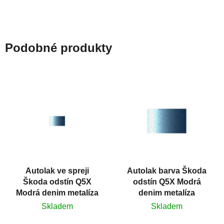
silikónu a mastnoty z
povrchů před jejich...
Podobné produkty
Autolak ve spreji
Autolak barva Škoda
Škoda odstín Q5X
odstín Q5X Modrá
Modrá denim metalíza
denim metalíza
375 ml
Skladem
Skladem