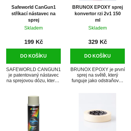
Safeworld CanGun1
BRUNOX EPOXY sprej
stříkací nástavec na
konvertor rzi 2v1 150
sprej
ml
Skladem
Skladem
199 Kč
329 Kč
DO KOŠÍKU
DO KOŠÍKU
SAFEWORLD CANGUN1
BRUNOX EPOXY je první
je patentovaný nástavec
sprej na světě, který
na sprejovou dózu, který ji
funguje jako odstraňovač
promění na profesionální
rzi s epoxidovou
stříkací...
pryskyřicí. Byl...