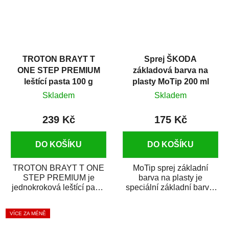
TROTON BRAYT T
Sprej ŠKODA
ONE STEP PREMIUM
základová barva na
leštící pasta 100 g
plasty MoTip 200 ml
Skladem
Skladem
239 Kč
175 Kč
DO KOŠÍKU
DO KOŠÍKU
TROTON BRAYT T ONE
MoTip sprej základní
STEP PREMIUM je
barva na plasty je
jednokroková leštící pasta
speciální základní barva,
nové generace s
která je určena k zajištění
obsahem vysoce
přilnavosti...
VÍCE ZA MÉNĚ
kvalitního...