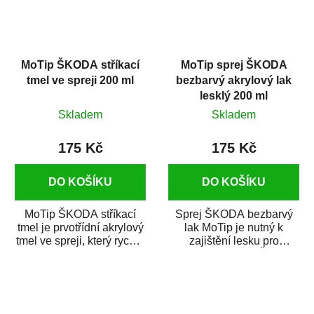
MoTip ŠKODA stříkací
MoTip sprej ŠKODA
tmel ve spreji 200 ml
bezbarvý akrylový lak
lesklý 200 ml
Skladem
Skladem
175 Kč
175 Kč
DO KOŠÍKU
DO KOŠÍKU
MoTip ŠKODA stříkací
Sprej ŠKODA bezbarvý
tmel je prvotřídní akrylový
lak MoTip je nutný k
tmel ve spreji, který rychle
zajištění lesku pro
a spolehlivě vyrovná
metalické odstíny ŠKODA
případné...
MoTip a DUPLI-COLOR....