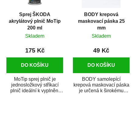
Sprej ŠKODA
BODY krepová
akrylátový plnič MoTip
maskovací páska 25
200 ml
mm
Skladem
Skladem
175 Kč
49 Kč
DO KOŠÍKU
DO KOŠÍKU
MoTip sprej plnič je
BODY samolepící
jednosložkový stříkací
krepová maskovací páska
plnič ideální k vyplnění
je určená k širokému
malých pórů, proláklin a
použití
škrábanců na...
v autoopravárenství
i v domácí dílně....