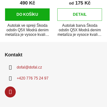
490 Kč
175 Kč
od
DO KOŠÍKU
DETAIL
Autolak ve spreji Škoda
Autolak barva Škoda
odstín Q5X Modrá denim
odstín Q5X Modrá denim
metalíza je vysoce kvalitní
metalíza je vysoce kvalitní
barva na auto ve spreji
barva na auto na bodové
Z
na...
opravy,...
á
Kontakt
p
a
dofal
@
dofal.cz
t
í
+420 776 75 24 97