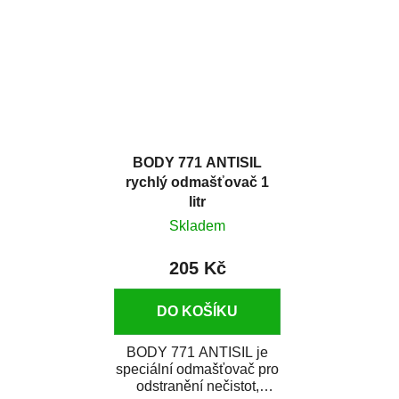
dobrými plnícími
zneviditelnit...
schopnostmi. Je...
BODY 771 ANTISIL
rychlý odmašťovač 1
litr
Skladem
205 Kč
DO KOŠÍKU
BODY 771 ANTISIL je
speciální odmašťovač pro
odstranění nečistot,