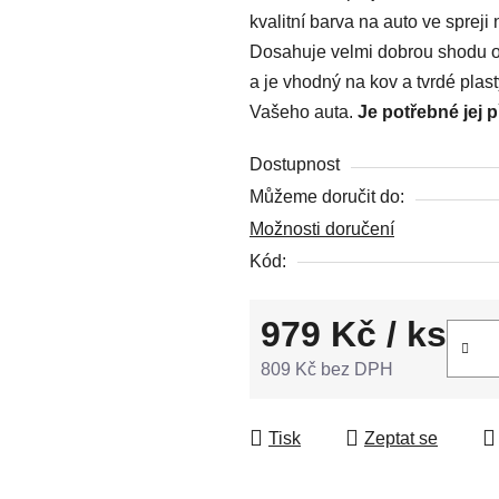
kvalitní barva na auto ve spreji
0,0
Dosahuje velmi dobrou shodu od
z
a je vhodný na kov a tvrdé plas
5
Vašeho auta.
Je potřebné jej 
hvězdiček.
Dostupnost
Můžeme doručit do:
Možnosti doručení
Kód:
979 Kč
/ ks
809 Kč bez DPH
Měrná cena:
Tisk
Zeptat se