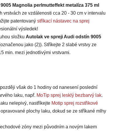
 9005 Magnolia perlmutteffekt metalíza 375 ml
h vrstvách ze vzdálenosti cca 20 - 30 cm v intervalu
užijte patentovaný
stříkací nástavec na sprej
sionální výsledek!
ruhou složku
Autolak ve spreji Audi odstín 9005
(označenou jako (2)). Stříkejte
2 slabé vrstvy ze
15 min. mezi jednotlivými vrstvami.
jpozději však do 1 hodiny od nanesení poslední
arvého laku, např.
MoTip sprej lesklý bezbarvý lak
.
laku nelepivý, nastříkejte
Motip sprej rozstřikové
 opravované plochy laku, dokud se ze stříkané mlhy
 přechodové zóny mezi původním a novým lakem