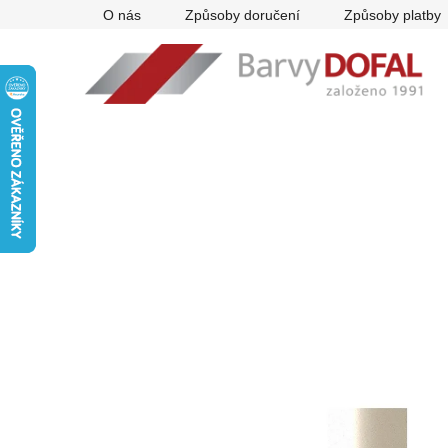
Přejít
O nás
Způsoby doručení
Způsoby platby
na
obsah