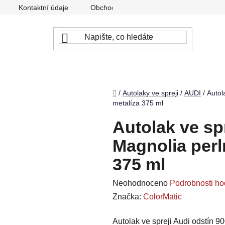
Kontaktní údaje
Obchodní podmínky
Podmínky ochr
Domů
/
Autolaky ve spreji
/
AUDI
/
Autol
metalíza 375 ml
Autolak ve sp
Magnolia perl
375 ml
Průměrné
Neohodnoceno
Podrobnosti ho
hodnocení
Značka:
ColorMatic
produktu
Autolak ve spreji Audi odstín 9
je