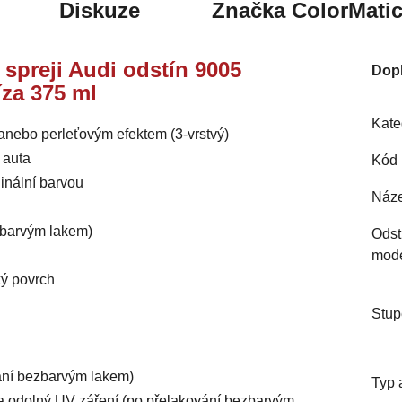
Diskuze
Značka
ColorMati
e spreji Audi odstín 9005
Dop
íza 375 ml
Kate
 anebo perleťovým efektem (3-vrstvý)
 auta
Kód 
inální barvou
Náze
ezbarvým lakem)
Odst
mod
ký povrch
Stup
vání bezbarvým lakem)
Typ 
ý a odolný UV záření (po přelakování bezbarvým