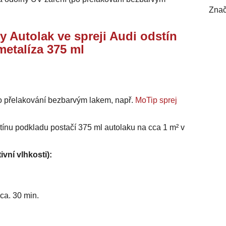
Znač
y Autolak ve spreji Audi odstín
metalíza 375 ml
o přelakování bezbarvým lakem, např.
MoTip sprej
stínu podkladu postačí 375 ml autolaku na cca 1 m² v
ivní vlhkosti):
ca. 30 min.