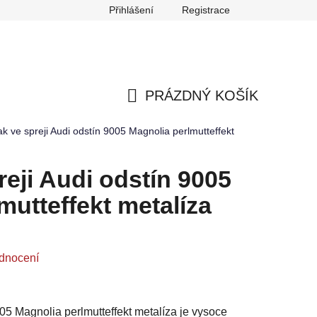
Přihlášení
Registrace
any osobních údajů
Reklamace
Odstoupení od smlouvy
PRÁZDNÝ KOŠÍK
NÁKUPNÍ
ak ve spreji Audi odstín 9005 Magnolia perlmutteffekt
KOŠÍK
reji Audi odstín 9005
mutteffekt metalíza
dnocení
005 Magnolia perlmutteffekt metalíza je vysoce