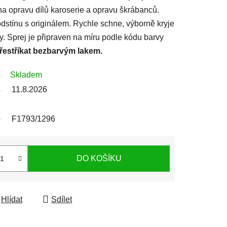
 na opravu dílů karoserie a opravu škrábanců.
stínu s originálem. Rychle schne, výborně kryje
ty. Sprej je připraven na míru podle kódu barvy
přestříkat bezbarvým lakem.
Skladem
11.8.2026
F1793/1296
DO KOŠÍKU
Hlídat
Sdílet