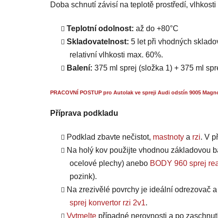
Doba schnutí závisí na teplotě prostředí, vlhkost
Teplotní odolnost:
až do +80°C
Skladovatelnost:
5 let při vhodných skladov
relativní vlhkosti max. 60%.
Balení:
375 ml sprej (složka 1) + 375 ml spr
PRACOVNÍ POSTUP pro Autolak ve spreji Audi odstín 9005 Magnoli
Příprava podkladu
Podklad zbavte nečistot,
mastnoty
a
rzi
. V 
Na holý kov použijte vhodnou základovou b
ocelové plechy) anebo
BODY 960 sprej rea
pozink).
Na zrezivělé povrchy je ideální odrezovač 
sprej konvertor rzi 2v1
.
Vytmelte
případné nerovnosti a po zaschnut