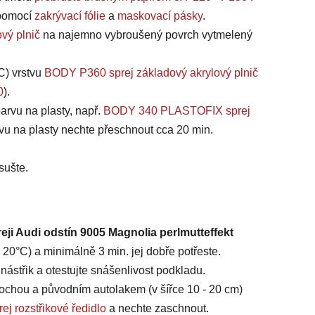
, pomocí
zakrývací fólie
a
maskovací pásky
.
vý plnič
na najemno vybroušený povrch vytmelený
C) vrstvu
BODY P360 sprej základový akrylový plnič
0
).
arvu na plasty, např.
BODY 340 PLASTOFIX sprej
vu na plasty nechte přeschnout cca 20 min.
sušte.
eji Audi odstín 9005 Magnolia perlmutteffekt
20°C) a minimálně 3 min. jej dobře potřeste.
ástřik a otestujte snášenlivost podkladu.
chou a původním autolakem (v šířce 10 - 20 cm)
ej rozstřikové ředidlo
a nechte zaschnout.