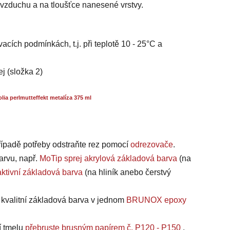
i vzduchu a na tloušťce nanesené vrstvy.
acích podmínkách, t.j. při teplotě 10 - 25°C a
ej (složka 2)
a perlmutteffekt metalíza 375 ml
případě potřeby odstraňte rez pomocí
odrezovače
.
arvu, např.
MoTip sprej akrylová základová barva
(na
ktivní základová barva
(na hliník anebo čerstvý
a kvalitní základová barva v jednom
BRUNOX epoxy
í tmelu
přebruste brusným papírem č. P120 - P150
.