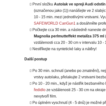
První složku
Autolak ve spreji Audi odstín
(označenou jako (1))
nanášejte ve 2 slabýc
10 - 15 min. mezi jednotlivými vrstvami. Vy
SAFEWORLD CanGun1
a dosáhněte profe
Počkejte cca 30 min. a následně naneste d
Magnolia perlmutteffekt metalíza 375 ml
vzdálenosti cca 20 - 30 cm v intervalu 10 - 
Nestříkejte na syntetické laky a nátěry!
Další postup
Po 30 min. schnutí (anebo po zmatnění), ne
vrstvy autolaku, přelakujte 2 vrstvami bezb
Po 10 - 20 min., když je nástřik bezbarvého 
ředidlo
ze vzdálenosti 25 - 30 cm na okraje
nevytvoří film.
Po úplném vyschnutí (4 - 5 dnů) je možné