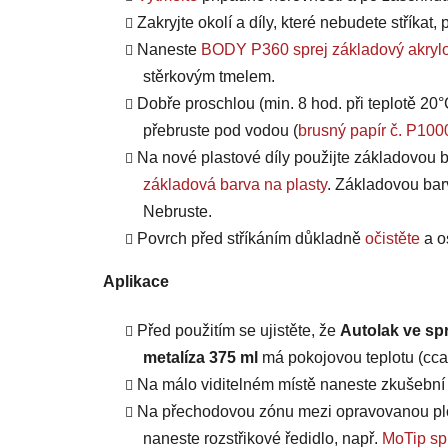
Zakryjte okolí a díly, které nebudete stříkat
Naneste
BODY P360 sprej základový akrylo
stěrkovým tmelem.
Dobře proschlou (min. 8 hod. při teplotě 20°
přebruste pod vodou (
brusný papír č. P100
Na nové plastové díly použijte základovou b
základová barva na plasty
. Základovou bar
Nebruste.
Povrch před stříkáním důkladně
očistěte
a o
Aplikace
Před použitím se ujistěte, že
Autolak ve spr
metalíza 375 ml
má pokojovou teplotu (cca 
Na málo viditelném místě naneste zkušební n
Na přechodovou zónu mezi opravovanou plo
naneste rozstřikové ředidlo, např.
MoTip spr