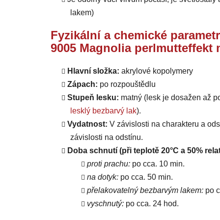
lakem)
Fyzikální a chemické parametr
9005 Magnolia perlmutteffekt 
Hlavní složka:
akrylové kopolymery
Zápach:
po rozpouštědlu
Stupeň lesku:
matný (lesk je dosažen až p
lesklý bezbarvý lak
).
Vydatnost:
V závislosti na charakteru a od
závislosti na odstínu.
Doba schnutí (při teplotě 20°C a 50% relat
proti prachu:
po cca. 10 min.
na dotyk:
po cca. 50 min.
přelakovatelný bezbarvým lakem:
po c
vyschnutý:
po cca. 24 hod.