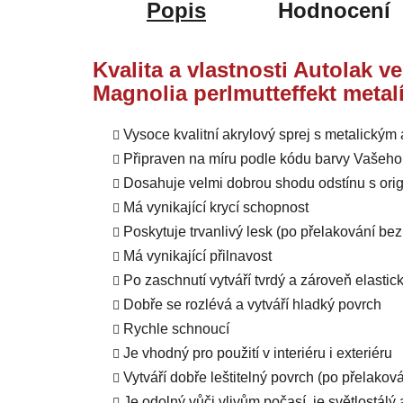
Popis
Hodnocení
Kvalita a vlastnosti Autolak v
Magnolia perlmutteffekt metal
Vysoce kvalitní akrylový sprej s metalickým
Připraven na míru podle kódu barvy Vašeho
Dosahuje velmi dobrou shodu odstínu s orig
Má vynikající krycí schopnost
Poskytuje trvanlivý lesk (po přelakování b
Má vynikající přilnavost
Po zaschnutí vytváří tvrdý a zároveň elastic
Dobře se rozlévá a vytváří hladký povrch
Rychle schnoucí
Je vhodný pro použití v interiéru i exteriéru
Vytváří dobře leštitelný povrch (po přelako
Je odolný vůči vlivům počasí, je světlostál