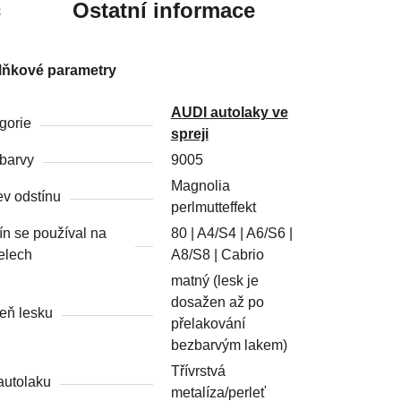
c
Ostatní informace
lňkové parametry
AUDI autolaky ve
gorie
spreji
barvy
9005
Magnolia
v odstínu
perlmutteffekt
ín se používal na
80 | A4/S4 | A6/S6 |
elech
A8/S8 | Cabrio
matný (lesk je
dosažen až po
eň lesku
přelakování
bezbarvým lakem)
Třívrstvá
autolaku
metalíza/perleť