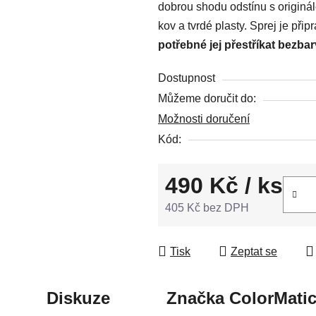
dobrou shodu odstínu s originá
z
kov a tvrdé plasty. Sprej je př
5
potřebné jej přestříkat bezba
hvězdiček.
Dostupnost
Můžeme doručit do:
Možnosti doručení
Kód:
490 Kč
/ ks
405 Kč bez DPH
Měrná cena:
Tisk
Zeptat se
Diskuze
Značka
ColorMati