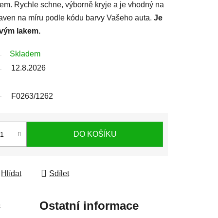
lem. Rychle schne, výborně kryje a je vhodný na
ipraven na míru podle kódu barvy Vašeho auta.
Je
rvým lakem.
Skladem
12.8.2026
F0263/1262
DO KOŠÍKU
Hlídat
Sdílet
c
Ostatní informace