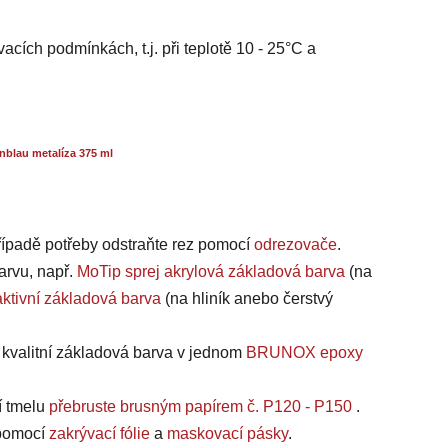
acích podmínkách, t.j. při teplotě 10 - 25°C a
nblau metalíza 375 ml
případě potřeby odstraňte rez pomocí
odrezovače
.
arvu, např.
MoTip sprej akrylová základová barva
(na
ktivní základová barva
(na hliník anebo čerstvý
a kvalitní základová barva v jednom
BRUNOX epoxy
í tmelu
přebruste brusným papírem č. P120 - P150
.
, pomocí
zakrývací fólie
a
maskovací pásky
.