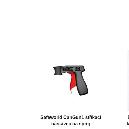
Safeworld CanGun1 stříkací
nástavec na sprej
k