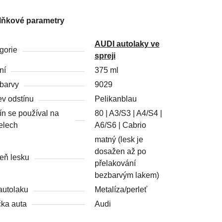
lňkové parametry
AUDI autolaky ve
gorie
spreji
ní
375 ml
barvy
9029
v odstínu
Pelikanblau
ín se používal na
80 | A3/S3 | A4/S4 |
elech
A6/S6 | Cabrio
matný (lesk je
dosažen až po
eň lesku
přelakování
bezbarvým lakem)
autolaku
Metalíza/perleť
ka auta
Audi