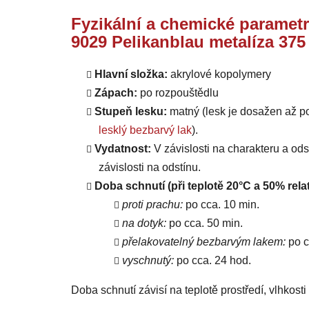
Fyzikální a chemické parametr
9029 Pelikanblau metalíza 375
Hlavní složka:
akrylové kopolymery
Zápach:
po rozpouštědlu
Stupeň lesku:
matný (lesk je dosažen až p
lesklý bezbarvý lak
).
Vydatnost:
V závislosti na charakteru a od
závislosti na odstínu.
Doba schnutí (při teplotě 20°C a 50% relat
proti prachu:
po cca. 10 min.
na dotyk:
po cca. 50 min.
přelakovatelný bezbarvým lakem:
po c
vyschnutý:
po cca. 24 hod.
Doba schnutí závisí na teplotě prostředí, vlhkost