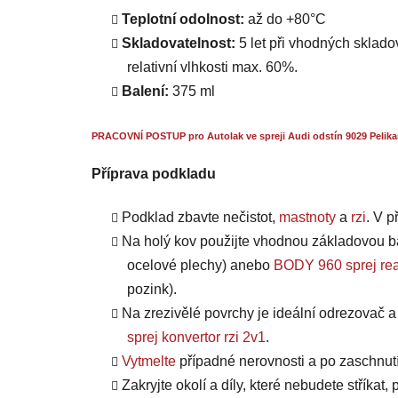
Teplotní odolnost:
až do +80°C
Skladovatelnost:
5 let při vhodných skladov
relativní vlhkosti max. 60%.
Balení:
375 ml
PRACOVNÍ POSTUP pro Autolak ve spreji Audi odstín 9029 Pelika
Příprava podkladu
Podklad zbavte nečistot,
mastnoty
a
rzi
. V 
Na holý kov použijte vhodnou základovou b
ocelové plechy) anebo
BODY 960 sprej rea
pozink).
Na zrezivělé povrchy je ideální odrezovač 
sprej konvertor rzi 2v1
.
Vytmelte
případné nerovnosti a po zaschnut
Zakryjte okolí a díly, které nebudete stříkat