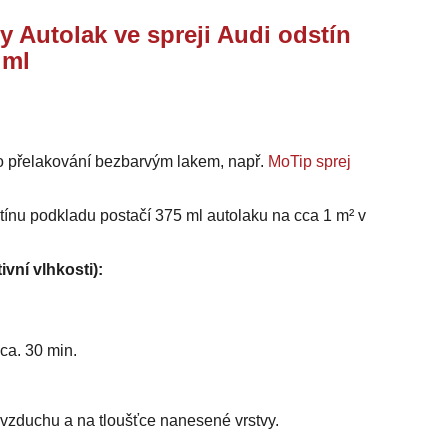
y Autolak ve spreji Audi odstín
 ml
o přelakování bezbarvým lakem, např.
MoTip sprej
stínu podkladu postačí 375 ml autolaku na cca 1 m² v
ivní vlhkosti):
ca. 30 min.
i vzduchu a na tloušťce nanesené vrstvy.