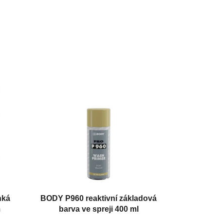
hká
BODY P960 reaktivní základová
m
barva ve spreji 400 ml