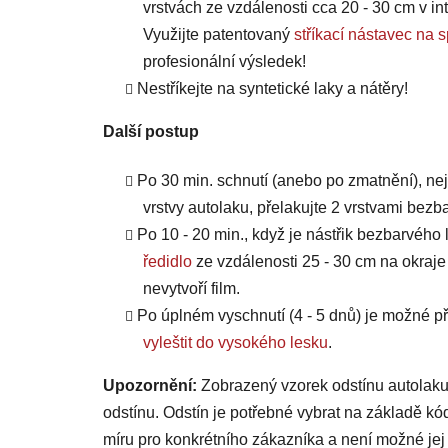
vrstvách ze vzdálenosti cca 20 - 30 cm v int
Využijte patentovaný
stříkací nástavec 
profesionální výsledek!
Nestříkejte na syntetické laky a nátěry!
Další postup
Po 30 min. schnutí (anebo po zmatnění), ne
vrstvy autolaku, přelakujte 2 vrstvami bezb
Po 10 - 20 min., když je nástřik bezbarvého 
ředidlo
ze vzdálenosti 25 - 30 cm na okraje
nevytvoří film.
Po úplném vyschnutí (4 - 5 dnů) je možné
vyleštit do vysokého lesku
.
Upozornění:
Zobrazený vzorek odstínu autolaku
odstínu. Odstín je potřebné vybrat na základě kó
míru pro konkrétního zákazníka a není možné jej 