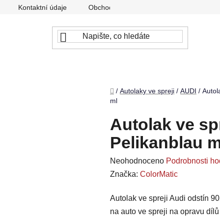
Kontaktní údaje
Obchodní podmínky
Podmínky ochr
Domů
/
Autolaky ve spreji
/
AUDI
/
Autol
ml
Autolak ve sp
Pelikanblau m
Průměrné
Neohodnoceno
Podrobnosti ho
hodnocení
Značka:
ColorMatic
produktu
Autolak ve spreji Audi odstín 9
je
na auto ve spreji na opravu díl
0,0