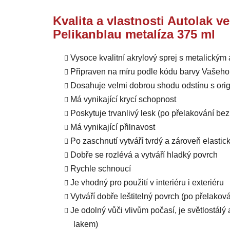
Kvalita a vlastnosti Autolak v
Pelikanblau metalíza 375 ml
Vysoce kvalitní akrylový sprej s metalický
Připraven na míru podle kódu barvy Vašeho
Dosahuje velmi dobrou shodu odstínu s orig
Má vynikající krycí schopnost
Poskytuje trvanlivý lesk (po přelakování b
Má vynikající přilnavost
Po zaschnutí vytváří tvrdý a zároveň elastic
Dobře se rozlévá a vytváří hladký povrch
Rychle schnoucí
Je vhodný pro použití v interiéru i exteriéru
Vytváří dobře leštitelný povrch (po přelako
Je odolný vůči vlivům počasí, je světlostál
lakem)