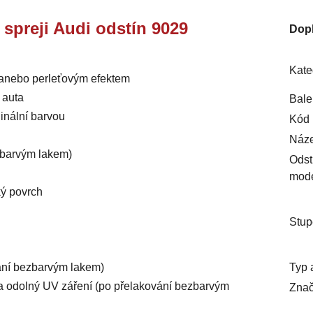
e spreji Audi odstín 9029
Dop
Kate
m anebo perleťovým efektem
 auta
Bale
inální barvou
Kód 
Náze
ezbarvým lakem)
Odst
mod
ký povrch
Stup
Typ 
vání bezbarvým lakem)
ý a odolný UV záření (po přelakování bezbarvým
Znač