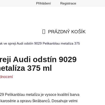
Přihlášení
Registrace
any osobních údajů
Reklamace
Odstoupení od smlouvy
PRÁZDNÝ KOŠÍK
NÁKUPNÍ
ak ve spreji Audi odstín 9029 Pelikanblau metalíza 375
KOŠÍK
reji Audi odstín 9029
etalíza 375 ml
dnocení
029 Pelikanblau metalíza je vysoce kvalitní barva
ů karosérie a opravu škrábanců. Dosahuje velmi