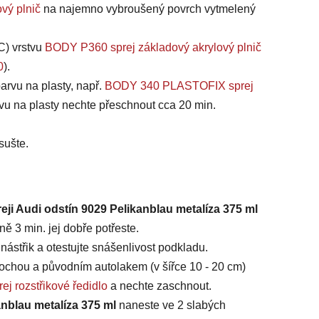
vý plnič
na najemno vybroušený povrch vytmelený
C) vrstvu
BODY P360 sprej základový akrylový plnič
0
).
arvu na plasty, např.
BODY 340 PLASTOFIX sprej
vu na plasty nechte přeschnout cca 20 min.
sušte.
eji Audi odstín 9029 Pelikanblau metalíza 375 ml
ě 3 min. jej dobře potřeste.
ástřik a otestujte snášenlivost podkladu.
chou a původním autolakem (v šířce 10 - 20 cm)
ej rozstřikové ředidlo
a nechte zaschnout.
anblau metalíza 375 ml
naneste ve 2 slabých