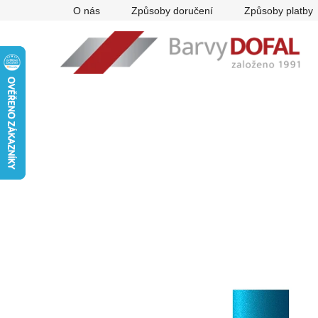
Přejít
O nás
Způsoby doručení
Způsoby platby
na
obsah