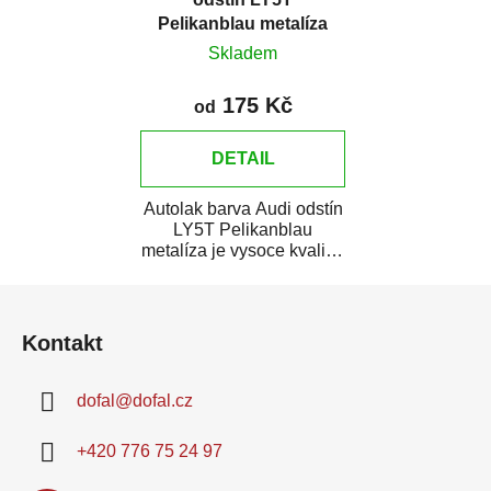
Pelikanblau metalíza
Skladem
175 Kč
od
DETAIL
Autolak barva Audi odstín
LY5T Pelikanblau
metalíza je vysoce kvalitní
barva na auto na bodové
Z
opravy,...
á
Kontakt
p
a
dofal
@
dofal.cz
t
í
+420 776 75 24 97