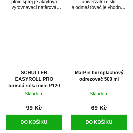
plnič sprej je akrylová
univerzální čistič
vyrovnávací nátěrová
a odmašťovač je vhodný k
hmota určená pro
odmašťování a čištění
vyplnění drobných...
kovových a plastových...
SCHULLER
MarPin bezoplachový
EASYROLL PRO
odrezovač 500 ml
brusná rolka mini P120
Skladem
Skladem
99 Kč
69 Kč
DO KOŠÍKU
DO KOŠÍKU