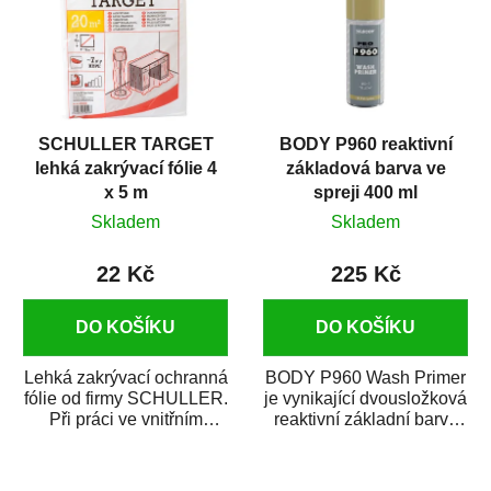
SCHULLER TARGET
BODY P960 reaktivní
lehká zakrývací fólie 4
základová barva ve
x 5 m
spreji 400 ml
Skladem
Skladem
22 Kč
225 Kč
DO KOŠÍKU
DO KOŠÍKU
Lehká zakrývací ochranná
BODY P960 Wash Primer
fólie od firmy SCHULLER.
je vynikající dvousložková
Při práci ve vnitřním
reaktivní základní barva
prostředí chrání před
ve spreji. Je vhodná
zastříkáním...
jako...