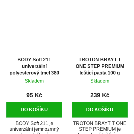
v autoopravárenství
určený především pro...
i v domácí dílně....
BODY Soft 211
TROTON BRAYT T
univerzální
ONE STEP PREMIUM
polyesterový tmel 380
leštící pasta 100 g
g
Skladem
Skladem
95 Kč
239 Kč
DO KOŠÍKU
DO KOŠÍKU
BODY Soft 211 je
TROTON BRAYT T ONE
univerzální jemnozrnný
STEP PREMIUM je