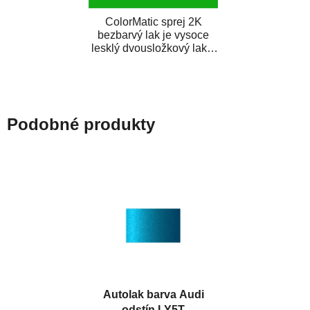
ColorMatic sprej 2K
bezbarvý lak je vysoce
lesklý dvousložkový lak s
tužidlem v spreji. Je
extrémně odolný...
Podobné produkty
Autolak barva Audi
odstín LY5T