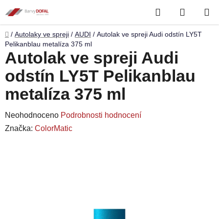
Přejít
Hledat
NÁKUP
na
obsah
KOŠÍK
Domů
/
Autolaky ve spreji
/
AUDI
/
Autolak ve spreji Audi odstín LY5T
Pelikanblau metalíza 375 ml
Autolak ve spreji Audi
odstín LY5T Pelikanblau
metalíza 375 ml
Průměrné
Neohodnoceno
Podrobnosti hodnocení
hodnocení
Značka:
ColorMatic
produktu
je
0,0
z
5
hvězdiček.