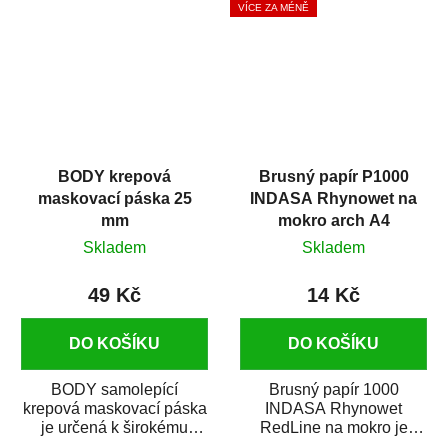
VÍCE ZA MÉNĚ
BODY krepová
Brusný papír P1000
maskovací páska 25
INDASA Rhynowet na
mm
mokro arch A4
Skladem
Skladem
49 Kč
14 Kč
DO KOŠÍKU
DO KOŠÍKU
BODY samolepící
Brusný papír 1000
krepová maskovací páska
INDASA Rhynowet
je určená k širokému
RedLine na mokro je
použití
voděodolný brusný papír