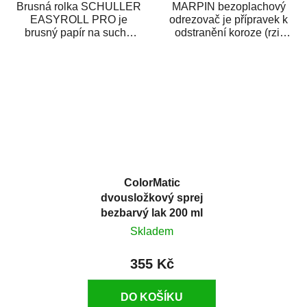
Brusná rolka SCHULLER
MARPIN bezoplachový
EASYROLL PRO je
odrezovač je přípravek k
brusný papír na suché
odstranění koroze (rzi)
broušení dodávaný ve
z kovových předmětů.
formě praktické rolky. Je...
Odrezovač po...
ColorMatic
dvousložkový sprej
bezbarvý lak 200 ml
Skladem
355 Kč
DO KOŠÍKU