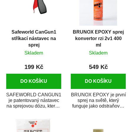
Safeworld CanGun1
BRUNOX EPOXY sprej
stříkací nástavec na
konvertor rzi 2v1 400
sprej
ml
Skladem
Skladem
199 Kč
549 Kč
DO KOŠÍKU
DO KOŠÍKU
SAFEWORLD CANGUN1
BRUNOX EPOXY je první
je patentovaný nástavec
sprej na světě, který
na sprejovou dózu, který ji
funguje jako odstraňovač
promění na profesionální
rzi s epoxidovou
stříkací...
pryskyřicí. Byl...