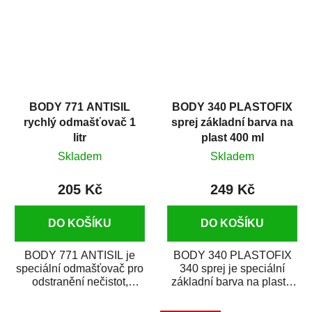
BODY 771 ANTISIL
BODY 340 PLASTOFIX
rychlý odmašťovač 1
sprej základní barva na
litr
plast 400 ml
Skladem
Skladem
205 Kč
249 Kč
DO KOŠÍKU
DO KOŠÍKU
BODY 771 ANTISIL je
BODY 340 PLASTOFIX
speciální odmašťovač pro
340 sprej je speciální
odstranění nečistot,
základní barva na plasty,
silikónu a mastnoty z
která zajistí přilnavost
povrchů před jejich...
vrchních...