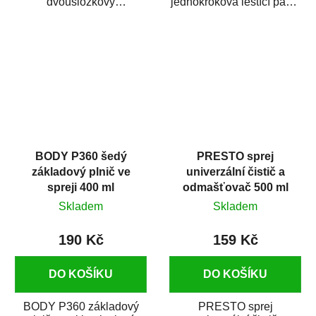
dvousložkový
jednokroková leštící pasta
polyesterový tmel s
nové generace s
dobrými plnícími
obsahem vysoce
schopnostmi. Je...
kvalitního...
BODY P360 šedý
PRESTO sprej
základový plnič ve
univerzální čistič a
spreji 400 ml
odmašťovač 500 ml
Skladem
Skladem
190 Kč
159 Kč
DO KOŠÍKU
DO KOŠÍKU
BODY P360 základový
PRESTO sprej