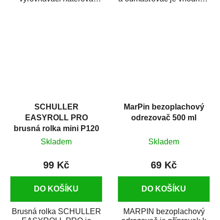
hmota určená pro
odmašťování a čištění
vyplnění drobných...
kovových a plastových...
SCHULLER
MarPin bezoplachový
EASYROLL PRO
odrezovač 500 ml
brusná rolka mini P120
Skladem
Skladem
99 Kč
69 Kč
DO KOŠÍKU
DO KOŠÍKU
Brusná rolka SCHULLER
MARPIN bezoplachový