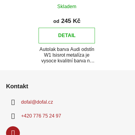
Skladem
245 Kč
od
DETAIL
Autolak barva Audi odstín
W1 Isisrot metalíza je
vysoce kvalitní barva na
auto na bodové opravy,
Z
opravy...
á
Kontakt
p
a
dofal
@
dofal.cz
t
í
+420 776 75 24 97