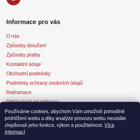
Informace pro vás
O nás
Způsoby doručení
Způsoby platby
Kontaktní údaje
Obchodní podmínky
Podmínky ochrany osobních údajů
Reklamace
Odstoupení od smlouvy
Kontaktní formulář
Používáme cookies, abychom Vám umožnili pohodlné
prohlížení webu a díky analýze provozu webu neustále
zlepšovali jeho funkce, výkon a použitelnost.
Více
Facebook
informací