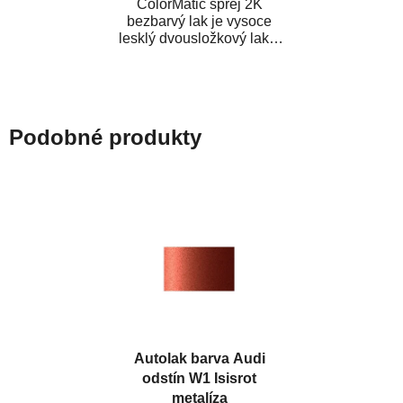
ColorMatic sprej 2K
bezbarvý lak je vysoce
lesklý dvousložkový lak s
tužidlem v spreji. Je
extrémně odolný...
Podobné produkty
Autolak barva Audi
odstín W1 Isisrot
metalíza