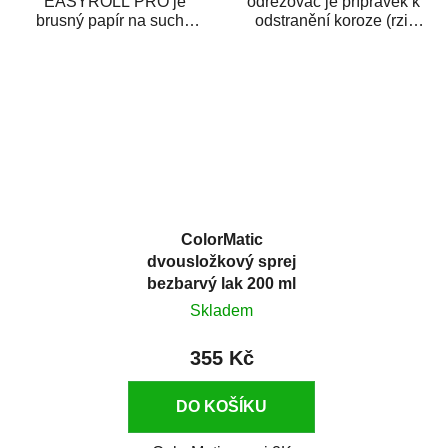
EASYROLL PRO je
odrezovač je přípravek k
brusný papír na suché
odstranění koroze (rzi)
broušení dodávaný ve
z kovových předmětů.
formě praktické rolky. Je...
Odrezovač po...
ColorMatic
dvousložkový sprej
bezbarvý lak 200 ml
Skladem
355 Kč
DO KOŠÍKU