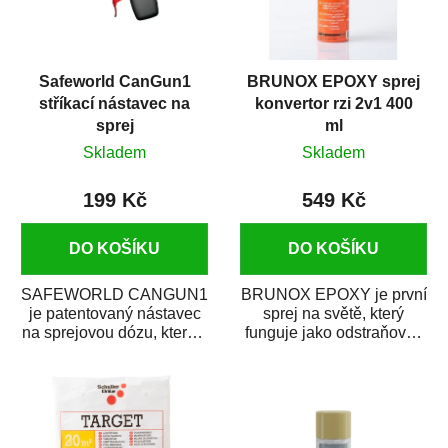
Safeworld CanGun1
BRUNOX EPOXY sprej
stříkací nástavec na
konvertor rzi 2v1 400
sprej
ml
Skladem
Skladem
199 Kč
549 Kč
DO KOŠÍKU
DO KOŠÍKU
SAFEWORLD CANGUN1
BRUNOX EPOXY je první
je patentovaný nástavec
sprej na světě, který
na sprejovou dózu, který ji
funguje jako odstraňovač
promění na profesionální
rzi s epoxidovou
stříkací...
pryskyřicí. Byl...