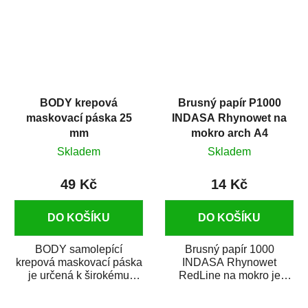
BODY krepová
Brusný papír P1000
maskovací páska 25
INDASA Rhynowet na
mm
mokro arch A4
Skladem
Skladem
49 Kč
14 Kč
DO KOŠÍKU
DO KOŠÍKU
BODY samolepící
Brusný papír 1000
krepová maskovací páska
INDASA Rhynowet
je určená k širokému
RedLine na mokro je
použití
voděodolný brusný papír
v autoopravárenství
určený především pro...