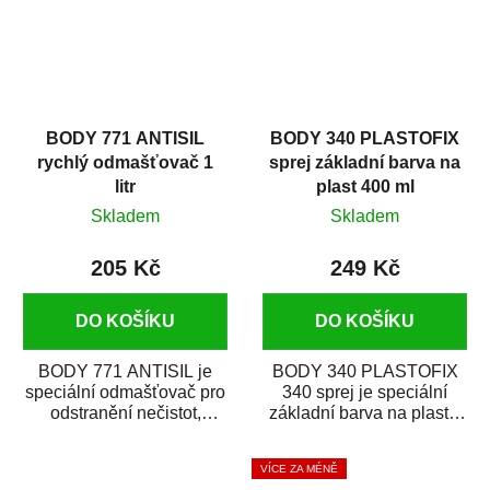
BODY 771 ANTISIL
BODY 340 PLASTOFIX
rychlý odmašťovač 1
sprej základní barva na
litr
plast 400 ml
Skladem
Skladem
205 Kč
249 Kč
DO KOŠÍKU
DO KOŠÍKU
BODY 771 ANTISIL je
BODY 340 PLASTOFIX
speciální odmašťovač pro
340 sprej je speciální
odstranění nečistot,
základní barva na plasty,
silikónu a mastnoty z
která zajistí přilnavost
povrchů před jejich...
vrchních...
VÍCE ZA MÉNĚ