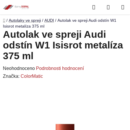
Přejít
Hledat
NÁKUP
na
obsah
KOŠÍK
Domů
/
Autolaky ve spreji
/
AUDI
/
Autolak ve spreji Audi odstín W1
Isisrot metalíza 375 ml
Autolak ve spreji Audi
odstín W1 Isisrot metalíza
375 ml
Průměrné
Neohodnoceno
Podrobnosti hodnocení
hodnocení
Značka:
ColorMatic
produktu
je
0,0
z
5
hvězdiček.