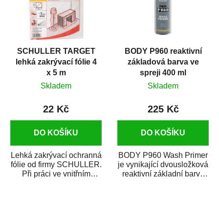
SCHULLER TARGET
BODY P960 reaktivní
lehká zakrývací fólie 4
základová barva ve
x 5 m
spreji 400 ml
Skladem
Skladem
22 Kč
225 Kč
DO KOŠÍKU
DO KOŠÍKU
Lehká zakrývací ochranná
BODY P960 Wash Primer
fólie od firmy SCHULLER.
je vynikající dvousložková
Při práci ve vnitřním
reaktivní základní barva
prostředí chrání před
ve spreji. Je vhodná
zastříkáním...
jako...