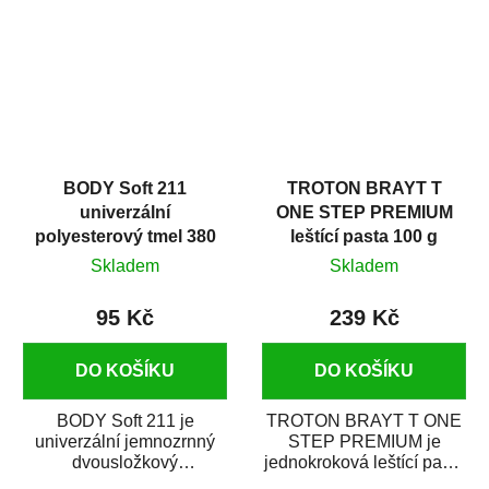
i v domácí dílně....
BODY Soft 211
TROTON BRAYT T
univerzální
ONE STEP PREMIUM
polyesterový tmel 380
leštící pasta 100 g
g
Skladem
Skladem
95 Kč
239 Kč
DO KOŠÍKU
DO KOŠÍKU
BODY Soft 211 je
TROTON BRAYT T ONE
univerzální jemnozrnný
STEP PREMIUM je
dvousložkový
jednokroková leštící pasta
polyesterový tmel s
nové generace s