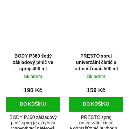
dobrými plnícími
obsahem vysoce
schopnostmi. Je...
kvalitního...
BODY P360 šedý
PRESTO sprej
základový plnič ve
univerzální čistič a
spreji 400 ml
odmašťovač 500 ml
Skladem
Skladem
190 Kč
159 Kč
DO KOŠÍKU
DO KOŠÍKU
BODY P360 základový
PRESTO sprej
plnič sprej je akrylová
univerzální čistič
vyrovnávací nátěrová
a odmašťovač je vhodný k