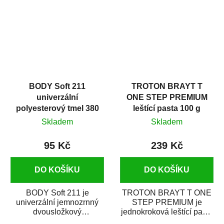
i v domácí dílně....
BODY Soft 211
TROTON BRAYT T
univerzální
ONE STEP PREMIUM
polyesterový tmel 380
leštící pasta 100 g
g
Skladem
Skladem
95 Kč
239 Kč
DO KOŠÍKU
DO KOŠÍKU
BODY Soft 211 je
TROTON BRAYT T ONE
univerzální jemnozrnný
STEP PREMIUM je
dvousložkový
jednokroková leštící pasta
polyesterový tmel s
nové generace s