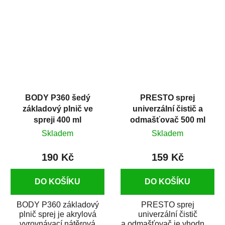
dobrými plnícími
obsahem vysoce
schopnostmi. Je...
kvalitního...
BODY P360 šedý
PRESTO sprej
základový plnič ve
univerzální čistič a
spreji 400 ml
odmašťovač 500 ml
Skladem
Skladem
190 Kč
159 Kč
DO KOŠÍKU
DO KOŠÍKU
BODY P360 základový
PRESTO sprej
plnič sprej je akrylová
univerzální čistič
vyrovnávací nátěrová
a odmašťovač je vhodný k