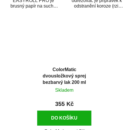
EASYROLL PRO je
odrezovač je přípravek k
brusný papír na suché
odstranění koroze (rzi)
broušení dodávaný ve
z kovových předmětů.
formě praktické rolky. Je...
Odrezovač po...
ColorMatic
dvousložkový sprej
bezbarvý lak 200 ml
Skladem
355 Kč
DO KOŠÍKU