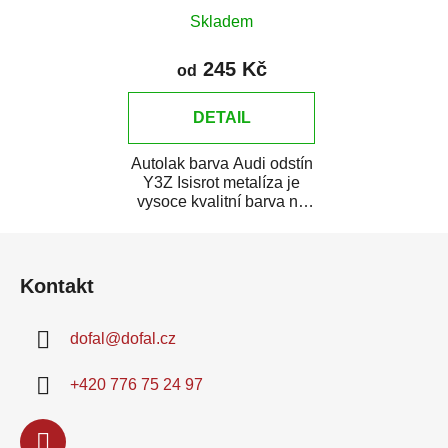
Skladem
245 Kč
od
DETAIL
Autolak barva Audi odstín
Y3Z Isisrot metalíza je
vysoce kvalitní barva na
auto na bodové opravy,
Z
opravy...
á
Kontakt
p
a
dofal
@
dofal.cz
t
í
+420 776 75 24 97