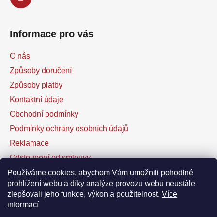
Informace pro vás
O nás
Způsoby doručení
Způsoby platby
Kontaktní údaje
Obchodní podmínky
Podmínky ochrany osobních údajů
Reklamace
Odstoupení od smlouvy
Kontaktní formulář
Používáme cookies, abychom Vám umožnili pohodlné
prohlížení webu a díky analýze provozu webu neustále
zlepšovali jeho funkce, výkon a použitelnost.
Více
Facebook
informací