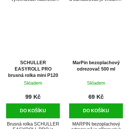
hmota určená pro
odmašťování a čištění
vyplnění drobných...
kovových a plastových...
SCHULLER
MarPin bezoplachový
EASYROLL PRO
odrezovač 500 ml
brusná rolka mini P120
Skladem
Skladem
99 Kč
69 Kč
DO KOŠÍKU
DO KOŠÍKU
Brusná rolka SCHULLER
MARPIN bezoplachový