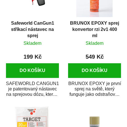
Safeworld CanGun1
BRUNOX EPOXY sprej
stříkací nástavec na
konvertor rzi 2v1 400
sprej
ml
Skladem
Skladem
199 Kč
549 Kč
DO KOŠÍKU
DO KOŠÍKU
SAFEWORLD CANGUN1
BRUNOX EPOXY je první
je patentovaný nástavec
sprej na světě, který
na sprejovou dózu, který ji
funguje jako odstraňovač
promění na profesionální
rzi s epoxidovou
stříkací...
pryskyřicí. Byl...