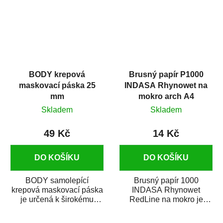
BODY krepová
Brusný papír P1000
maskovací páska 25
INDASA Rhynowet na
mm
mokro arch A4
Skladem
Skladem
49 Kč
14 Kč
DO KOŠÍKU
DO KOŠÍKU
BODY samolepící
Brusný papír 1000
krepová maskovací páska
INDASA Rhynowet
je určená k širokému
RedLine na mokro je
použití
voděodolný brusný papír
v autoopravárenství
určený především pro...