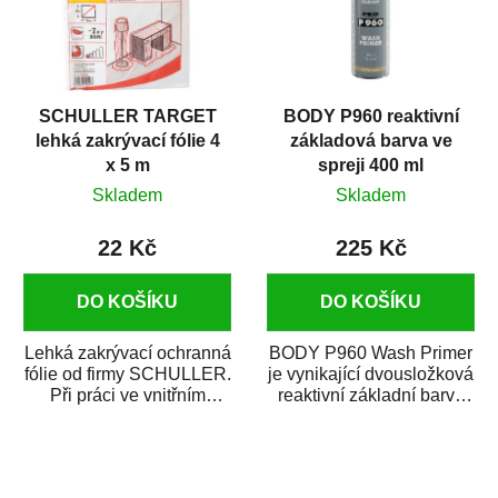
SCHULLER TARGET
BODY P960 reaktivní
lehká zakrývací fólie 4
základová barva ve
x 5 m
spreji 400 ml
Skladem
Skladem
22 Kč
225 Kč
DO KOŠÍKU
DO KOŠÍKU
Lehká zakrývací ochranná
BODY P960 Wash Primer
fólie od firmy SCHULLER.
je vynikající dvousložková
Při práci ve vnitřním
reaktivní základní barva
prostředí chrání před
ve spreji. Je vhodná
zastříkáním...
jako...