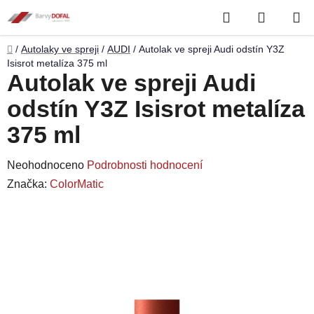
Přejít
Hledat
NÁKUP
na
obsah
KOŠÍK
Domů
/
Autolaky ve spreji
/
AUDI
/
Autolak ve spreji Audi odstín Y3Z
Isisrot metalíza 375 ml
Autolak ve spreji Audi
odstín Y3Z Isisrot metalíza
375 ml
Průměrné
Neohodnoceno
Podrobnosti hodnocení
hodnocení
Značka:
ColorMatic
produktu
je
0,0
z
5
hvězdiček.