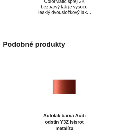
ColorMatic sprej 2K
bezbarvý lak je vysoce
lesklý dvousložkový lak s
tužidlem v spreji. Je
extrémně odolný...
Podobné produkty
Autolak barva Audi
odstín Y3Z Isisrot
metalíza