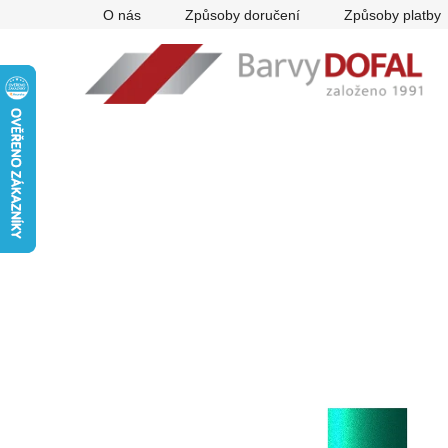
Přejít
O nás
Způsoby doručení
Způsoby platby
na
obsah