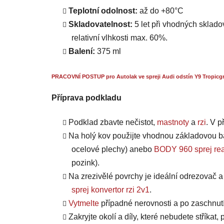
Teplotní odolnost:
až do +80°C
Skladovatelnost:
5 let při vhodných skladov
relativní vlhkosti max. 60%.
Balení:
375 ml
PRACOVNÍ POSTUP pro Autolak ve spreji Audi odstín Y9 Tropicgr
Příprava podkladu
Podklad zbavte nečistot,
mastnoty
a
rzi
. V 
Na holý kov použijte vhodnou základovou b
ocelové plechy) anebo
BODY 960 sprej rea
pozink).
Na zrezivělé povrchy je ideální odrezovač 
sprej konvertor rzi 2v1
.
Vytmelte
případné nerovnosti a po zaschnut
Zakryjte okolí a díly, které nebudete stříkat