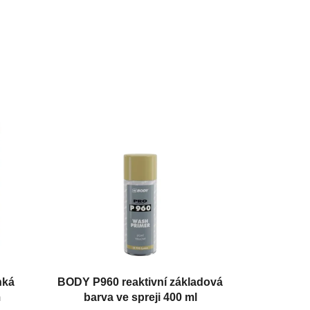
hká
BODY P960 reaktivní základová
m
barva ve spreji 400 ml