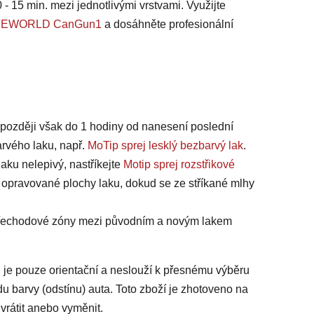
 - 15 min. mezi jednotlivými vrstvami. Využijte
 SAFEWORLD CanGun1
a dosáhněte profesionální
jpozději však do 1 hodiny od nanesení poslední
arvého laku, např.
MoTip sprej lesklý bezbarvý lak
.
laku nelepivý, nastříkejte
Motip sprej rozstřikové
 opravované plochy laku, dokud se ze stříkané mlhy
 přechodové zóny mezi původním a novým lakem
 je pouze orientační a neslouží k přesnému výběru
du barvy (odstínu) auta. Toto zboží je zhotoveno na
vrátit anebo vyměnit.