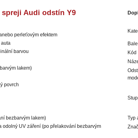
e spreji Audi odstín Y9
Dop
Kate
m anebo perleťovým efektem
 auta
Bale
inální barvou
Kód 
Náze
ezbarvým lakem)
Odst
mod
ký povrch
Stup
Typ 
vání bezbarvým lakem)
ý a odolný UV záření (po přelakování bezbarvým
Znač