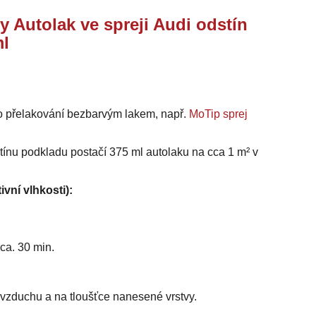
y Autolak ve spreji Audi odstín
ml
o přelakování bezbarvým lakem, např.
MoTip sprej
stínu podkladu postačí 375 ml autolaku na cca 1 m² v
ivní vlhkosti):
ca. 30 min.
i vzduchu a na tloušťce nanesené vrstvy.