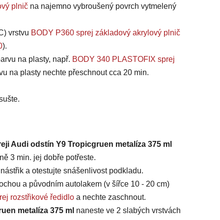
vý plnič
na najemno vybroušený povrch vytmelený
C) vrstvu
BODY P360 sprej základový akrylový plnič
0
).
arvu na plasty, např.
BODY 340 PLASTOFIX sprej
vu na plasty nechte přeschnout cca 20 min.
sušte.
eji Audi odstín Y9 Tropicgruen metalíza 375 ml
ě 3 min. jej dobře potřeste.
ástřik a otestujte snášenlivost podkladu.
chou a původním autolakem (v šířce 10 - 20 cm)
ej rozstřikové ředidlo
a nechte zaschnout.
ruen metalíza 375 ml
naneste ve 2 slabých vrstvách