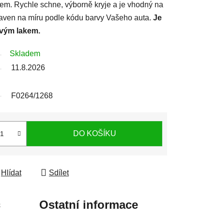
lem. Rychle schne, výborně kryje a je vhodný na
ipraven na míru podle kódu barvy Vašeho auta.
Je
rvým lakem.
Skladem
11.8.2026
F0264/1268
DO KOŠÍKU
Hlídat
Sdílet
c
Ostatní informace