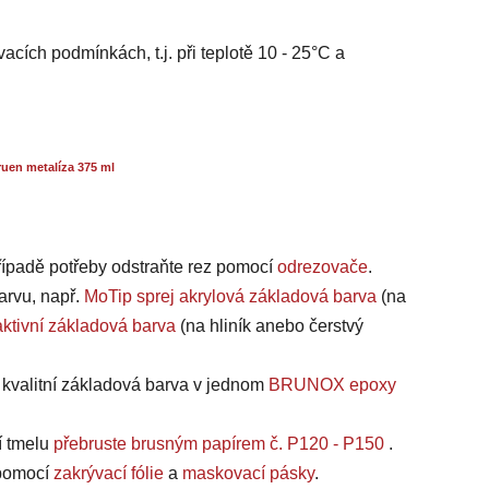
acích podmínkách, t.j. při teplotě 10 - 25°C a
uen metalíza 375 ml
případě potřeby odstraňte rez pomocí
odrezovače
.
arvu, např.
MoTip sprej akrylová základová barva
(na
ktivní základová barva
(na hliník anebo čerstvý
a kvalitní základová barva v jednom
BRUNOX epoxy
í tmelu
přebruste brusným papírem č. P120 - P150
.
, pomocí
zakrývací fólie
a
maskovací pásky
.