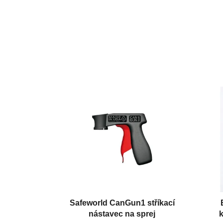
Safeworld CanGun1 stříkací
nástavec na sprej
k