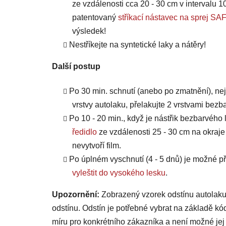
ze vzdálenosti cca 20 - 30 cm v intervalu 10
patentovaný
stříkací nástavec na sprej
výsledek!
Nestříkejte na syntetické laky a nátěry!
Další postup
Po 30 min. schnutí (anebo po zmatnění), ne
vrstvy autolaku, přelakujte 2 vrstvami bezb
Po 10 - 20 min., když je nástřik bezbarvého 
ředidlo
ze vzdálenosti 25 - 30 cm na okraje
nevytvoří film.
Po úplném vyschnutí (4 - 5 dnů) je možné
vyleštit do vysokého lesku
.
Upozornění:
Zobrazený vzorek odstínu autolaku
odstínu. Odstín je potřebné vybrat na základě kó
míru pro konkrétního zákazníka a není možné jej 