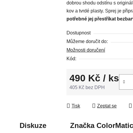
dobrou shodu odstínu s originá
z
kov a tvrdé plasty. Sprej je př
5
potřebné jej přestříkat bezba
hvězdiček.
Dostupnost
Můžeme doručit do:
Možnosti doručení
Kód:
490 Kč
/ ks
405 Kč bez DPH
Měrná cena:
Tisk
Zeptat se
Diskuze
Značka
ColorMati