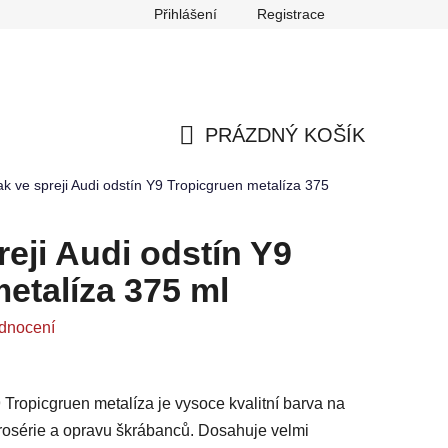
Přihlášení
Registrace
any osobních údajů
Reklamace
Odstoupení od smlouvy
PRÁZDNÝ KOŠÍK
NÁKUPNÍ
ak ve spreji Audi odstín Y9 Tropicgruen metalíza 375
KOŠÍK
reji Audi odstín Y9
etalíza 375 ml
dnocení
9 Tropicgruen metalíza je vysoce kvalitní barva na
arosérie a opravu škrábanců. Dosahuje velmi