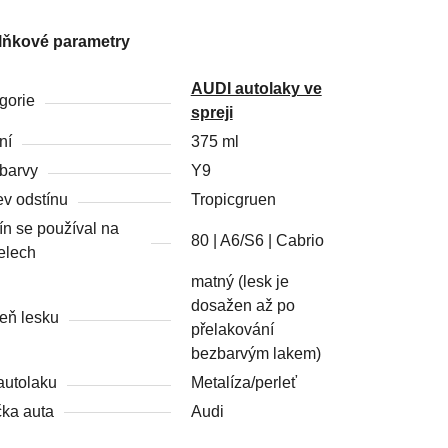
lňkové parametry
AUDI autolaky ve
gorie
spreji
ní
375 ml
barvy
Y9
v odstínu
Tropicgruen
ín se používal na
80 | A6/S6 | Cabrio
elech
matný (lesk je
dosažen až po
eň lesku
přelakování
bezbarvým lakem)
autolaku
Metalíza/perleť
ka auta
Audi