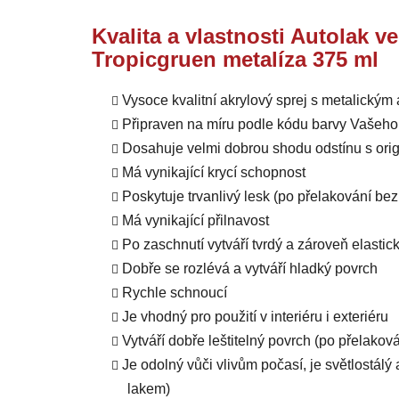
Kvalita a vlastnosti Autolak v
Tropicgruen metalíza 375 ml
Vysoce kvalitní akrylový sprej s metalický
Připraven na míru podle kódu barvy Vašeho
Dosahuje velmi dobrou shodu odstínu s orig
Má vynikající krycí schopnost
Poskytuje trvanlivý lesk (po přelakování b
Má vynikající přilnavost
Po zaschnutí vytváří tvrdý a zároveň elastic
Dobře se rozlévá a vytváří hladký povrch
Rychle schnoucí
Je vhodný pro použití v interiéru i exteriéru
Vytváří dobře leštitelný povrch (po přelako
Je odolný vůči vlivům počasí, je světlostál
lakem)