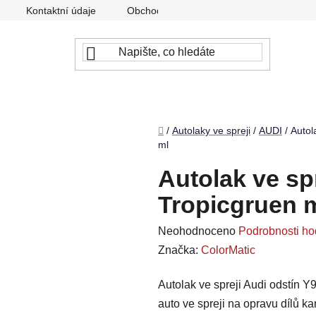
Kontaktní údaje
Obchodní podmínky
Podmínky ochr
Domů
/
Autolaky ve spreji
/
AUDI
/
Autol
ml
Autolak ve sp
Tropicgruen m
Průměrné
Neohodnoceno
Podrobnosti ho
hodnocení
Značka:
ColorMatic
produktu
Autolak ve spreji Audi odstín Y
je
auto ve spreji na opravu dílů k
0,0