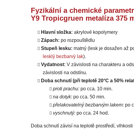
Fyzikální a chemické parametr
Y9 Tropicgruen metalíza 375 
Hlavní složka:
akrylové kopolymery
Zápach:
po rozpouštědlu
Stupeň lesku:
matný (lesk je dosažen až p
lesklý bezbarvý lak
).
Vydatnost:
V závislosti na charakteru a od
závislosti na odstínu.
Doba schnutí (při teplotě 20°C a 50% relat
proti prachu:
po cca. 10 min.
na dotyk:
po cca. 50 min.
přelakovatelný bezbarvým lakem:
po c
vyschnutý:
po cca. 24 hod.
Doba schnutí závisí na teplotě prostředí, vlhkost