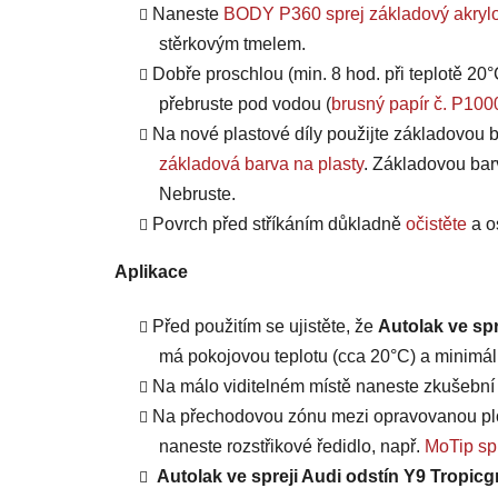
Naneste
BODY P360 sprej základový akrylo
stěrkovým tmelem.
Dobře proschlou (min. 8 hod. při teplotě 20°
přebruste pod vodou (
brusný papír č. P100
Na nové plastové díly použijte základovou b
základová barva na plasty
. Základovou bar
Nebruste.
Povrch před stříkáním důkladně
očistěte
a o
Aplikace
Před použitím se ujistěte, že
Autolak ve spr
má pokojovou teplotu (cca 20°C) a minimáln
Na málo viditelném místě naneste zkušební n
Na přechodovou zónu mezi opravovanou plo
naneste rozstřikové ředidlo, např.
MoTip spr
Autolak ve spreji Audi odstín Y9 Tropicg