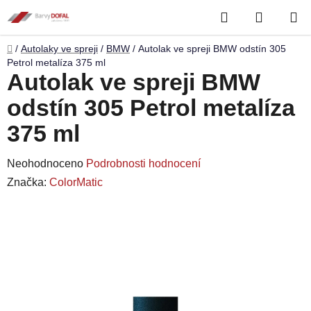
Přejít
Hledat
NÁKUP
na
obsah
KOŠÍK
Domů
/
Autolaky ve spreji
/
BMW
/
Autolak ve spreji BMW odstín 305
Petrol metalíza 375 ml
Autolak ve spreji BMW
odstín 305 Petrol metalíza
375 ml
Průměrné
Neohodnoceno
Podrobnosti hodnocení
hodnocení
Značka:
ColorMatic
produktu
je
0,0
z
5
hvězdiček.