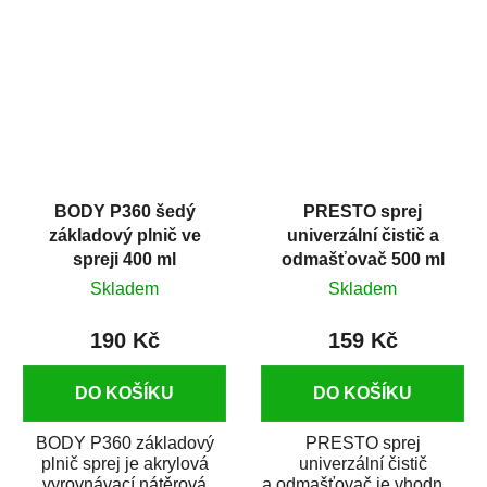
dobrými plnícími
obsahem vysoce
schopnostmi. Je...
kvalitního...
BODY P360 šedý
PRESTO sprej
základový plnič ve
univerzální čistič a
spreji 400 ml
odmašťovač 500 ml
Skladem
Skladem
190 Kč
159 Kč
DO KOŠÍKU
DO KOŠÍKU
BODY P360 základový
PRESTO sprej
plnič sprej je akrylová
univerzální čistič
vyrovnávací nátěrová
a odmašťovač je vhodný k