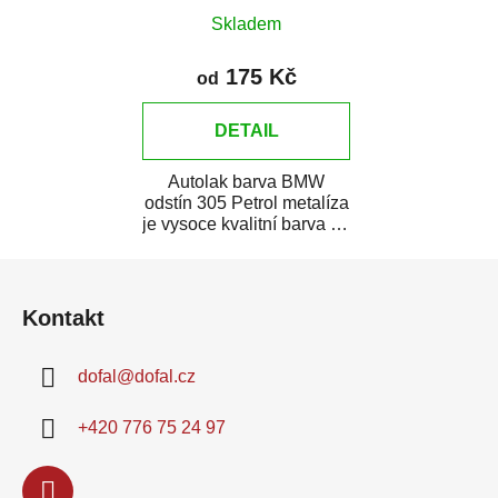
Skladem
175 Kč
od
DETAIL
Autolak barva BMW
odstín 305 Petrol metalíza
je vysoce kvalitní barva na
auto na bodové opravy,
Z
opravy...
á
Kontakt
p
a
dofal
@
dofal.cz
t
í
+420 776 75 24 97