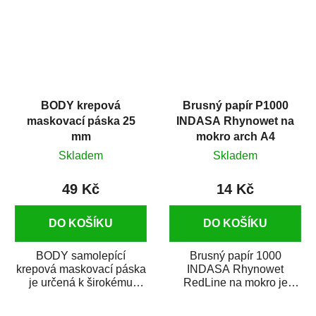
BODY krepová
Brusný papír P1000
maskovací páska 25
INDASA Rhynowet na
mm
mokro arch A4
Skladem
Skladem
49 Kč
14 Kč
DO KOŠÍKU
DO KOŠÍKU
BODY samolepící
Brusný papír 1000
krepová maskovací páska
INDASA Rhynowet
je určená k širokému
RedLine na mokro je
použití
voděodolný brusný papír
v autoopravárenství
určený především pro...