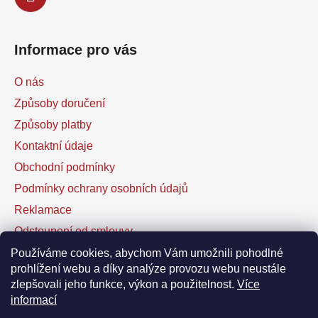
Informace pro vás
O nás
Způsoby doručení
Způsoby platby
Kontaktní údaje
Obchodní podmínky
Podmínky ochrany osobních údajů
Reklamace
Odstoupení od smlouvy
Kontaktní formulář
Používáme cookies, abychom Vám umožnili pohodlné
prohlížení webu a díky analýze provozu webu neustále
zlepšovali jeho funkce, výkon a použitelnost.
Více
Facebook
informací