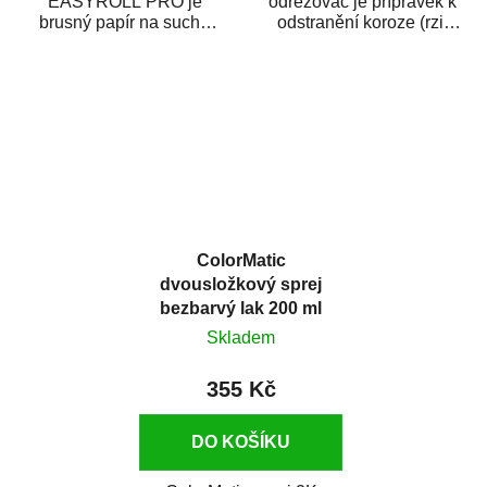
EASYROLL PRO je
odrezovač je přípravek k
brusný papír na suché
odstranění koroze (rzi)
broušení dodávaný ve
z kovových předmětů.
formě praktické rolky. Je...
Odrezovač po...
ColorMatic
dvousložkový sprej
bezbarvý lak 200 ml
Skladem
355 Kč
DO KOŠÍKU