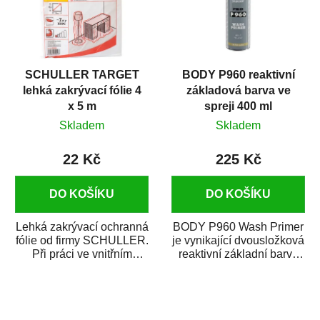
SCHULLER TARGET
BODY P960 reaktivní
lehká zakrývací fólie 4
základová barva ve
x 5 m
spreji 400 ml
Skladem
Skladem
22 Kč
225 Kč
DO KOŠÍKU
DO KOŠÍKU
Lehká zakrývací ochranná
BODY P960 Wash Primer
fólie od firmy SCHULLER.
je vynikající dvousložková
Při práci ve vnitřním
reaktivní základní barva
prostředí chrání před
ve spreji. Je vhodná
zastříkáním...
jako...