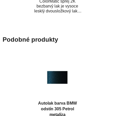
ColorMatic sprej 2K
bezbarvý lak je vysoce
lesklý dvousložkový lak s
tužidlem v spreji. Je
extrémně odolný...
Podobné produkty
Autolak barva BMW
odstín 305 Petrol
metalíza