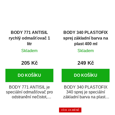
BODY 771 ANTISIL
BODY 340 PLASTOFIX
rychlý odmašťovač 1
sprej základní barva na
litr
plast 400 ml
Skladem
Skladem
205 Kč
249 Kč
DO KOŠÍKU
DO KOŠÍKU
BODY 771 ANTISIL je
BODY 340 PLASTOFIX
speciální odmašťovač pro
340 sprej je speciální
odstranění nečistot,
základní barva na plasty,
silikónu a mastnoty z
která zajistí přilnavost
povrchů před jejich...
vrchních...
VÍCE ZA MÉNĚ