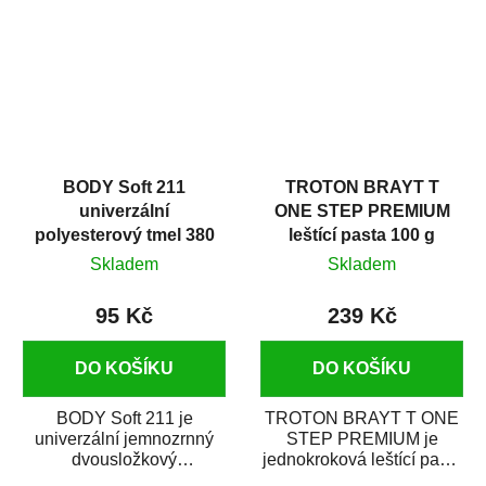
i v domácí dílně....
BODY Soft 211
TROTON BRAYT T
univerzální
ONE STEP PREMIUM
polyesterový tmel 380
leštící pasta 100 g
g
Skladem
Skladem
95 Kč
239 Kč
DO KOŠÍKU
DO KOŠÍKU
BODY Soft 211 je
TROTON BRAYT T ONE
univerzální jemnozrnný
STEP PREMIUM je
dvousložkový
jednokroková leštící pasta
polyesterový tmel s
nové generace s