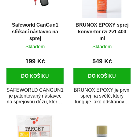
Safeworld CanGun1
BRUNOX EPOXY sprej
stříkací nástavec na
konvertor rzi 2v1 400
sprej
ml
Skladem
Skladem
199 Kč
549 Kč
DO KOŠÍKU
DO KOŠÍKU
SAFEWORLD CANGUN1
BRUNOX EPOXY je první
je patentovaný nástavec
sprej na světě, který
na sprejovou dózu, který ji
funguje jako odstraňovač
promění na profesionální
rzi s epoxidovou
stříkací...
pryskyřicí. Byl...