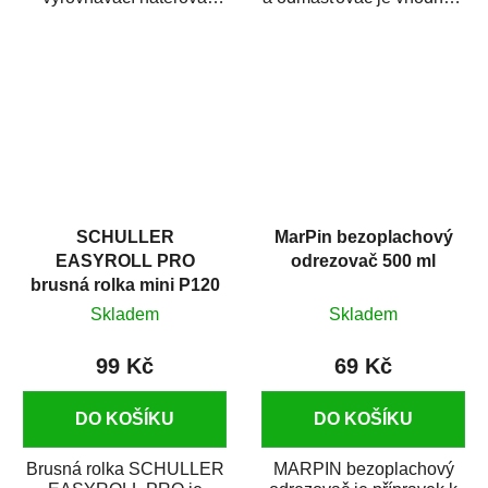
hmota určená pro
odmašťování a čištění
vyplnění drobných...
kovových a plastových...
SCHULLER
MarPin bezoplachový
EASYROLL PRO
odrezovač 500 ml
brusná rolka mini P120
Skladem
Skladem
99 Kč
69 Kč
DO KOŠÍKU
DO KOŠÍKU
Brusná rolka SCHULLER
MARPIN bezoplachový