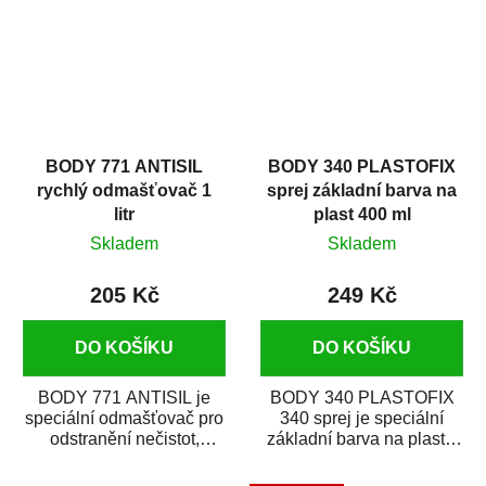
BODY 771 ANTISIL
BODY 340 PLASTOFIX
rychlý odmašťovač 1
sprej základní barva na
litr
plast 400 ml
Skladem
Skladem
205 Kč
249 Kč
DO KOŠÍKU
DO KOŠÍKU
BODY 771 ANTISIL je
BODY 340 PLASTOFIX
speciální odmašťovač pro
340 sprej je speciální
odstranění nečistot,
základní barva na plasty,
silikónu a mastnoty z
která zajistí přilnavost
povrchů před jejich...
vrchních...