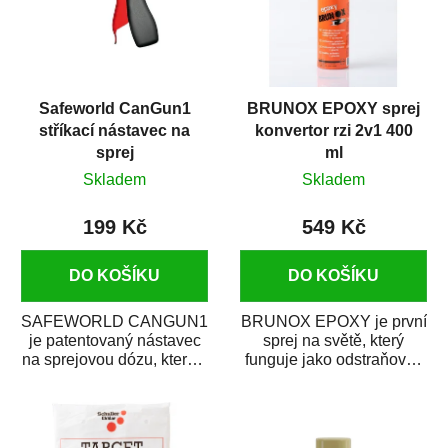
Safeworld CanGun1
BRUNOX EPOXY sprej
stříkací nástavec na
konvertor rzi 2v1 400
sprej
ml
Skladem
Skladem
199 Kč
549 Kč
DO KOŠÍKU
DO KOŠÍKU
SAFEWORLD CANGUN1
BRUNOX EPOXY je první
je patentovaný nástavec
sprej na světě, který
na sprejovou dózu, který ji
funguje jako odstraňovač
promění na profesionální
rzi s epoxidovou
stříkací...
pryskyřicí. Byl...