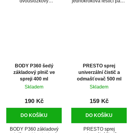
dvousložkový
jednokroková leštící pasta
polyesterový tmel s
nové generace s
dobrými plnícími
obsahem vysoce
schopnostmi. Je...
kvalitního...
BODY P360 šedý
PRESTO sprej
základový plnič ve
univerzální čistič a
spreji 400 ml
odmašťovač 500 ml
Skladem
Skladem
190 Kč
159 Kč
DO KOŠÍKU
DO KOŠÍKU
BODY P360 základový
PRESTO sprej