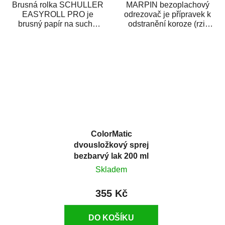
Brusná rolka SCHULLER
MARPIN bezoplachový
EASYROLL PRO je
odrezovač je přípravek k
brusný papír na suché
odstranění koroze (rzi)
broušení dodávaný ve
z kovových předmětů.
formě praktické rolky. Je...
Odrezovač po...
ColorMatic
dvousložkový sprej
bezbarvý lak 200 ml
Skladem
355 Kč
DO KOŠÍKU