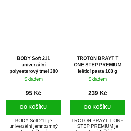
v autoopravárenství
určený především pro...
i v domácí dílně....
BODY Soft 211
TROTON BRAYT T
univerzální
ONE STEP PREMIUM
polyesterový tmel 380
leštící pasta 100 g
g
Skladem
Skladem
95 Kč
239 Kč
DO KOŠÍKU
DO KOŠÍKU
BODY Soft 211 je
TROTON BRAYT T ONE
univerzální jemnozrnný
STEP PREMIUM je