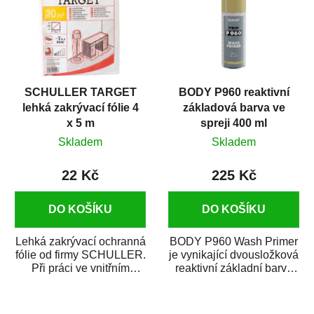
SCHULLER TARGET
BODY P960 reaktivní
lehká zakrývací fólie 4
základová barva ve
x 5 m
spreji 400 ml
Skladem
Skladem
22 Kč
225 Kč
DO KOŠÍKU
DO KOŠÍKU
Lehká zakrývací ochranná
BODY P960 Wash Primer
fólie od firmy SCHULLER.
je vynikající dvousložková
Při práci ve vnitřním
reaktivní základní barva
prostředí chrání před
ve spreji. Je vhodná
zastříkáním...
jako...