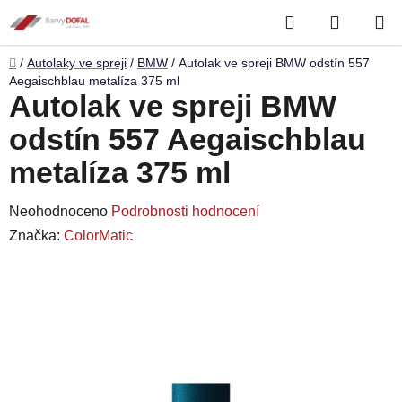
Přejít
Hledat
NÁKUP
na
obsah
KOŠÍK
Domů
/
Autolaky ve spreji
/
BMW
/
Autolak ve spreji BMW odstín 557
Aegaischblau metalíza 375 ml
Autolak ve spreji BMW
odstín 557 Aegaischblau
metalíza 375 ml
Průměrné
Neohodnoceno
Podrobnosti hodnocení
hodnocení
Značka:
ColorMatic
produktu
je
0,0
z
5
hvězdiček.