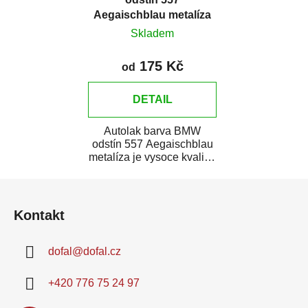
Aegaischblau metalíza
Skladem
175 Kč
od
DETAIL
Autolak barva BMW
odstín 557 Aegaischblau
metalíza je vysoce kvalitní
barva na auto na bodové
Z
opravy,...
á
Kontakt
p
a
dofal
@
dofal.cz
t
í
+420 776 75 24 97