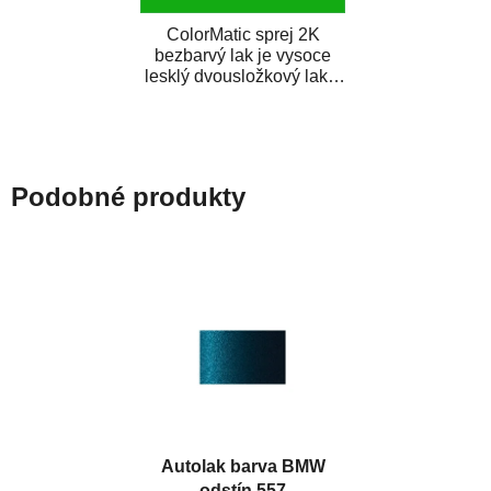
ColorMatic sprej 2K
bezbarvý lak je vysoce
lesklý dvousložkový lak s
tužidlem v spreji. Je
extrémně odolný...
Podobné produkty
Autolak barva BMW
odstín 557