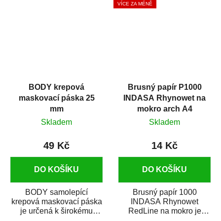
VÍCE ZA MÉNĚ
BODY krepová
Brusný papír P1000
maskovací páska 25
INDASA Rhynowet na
mm
mokro arch A4
Skladem
Skladem
49 Kč
14 Kč
DO KOŠÍKU
DO KOŠÍKU
BODY samolepící
Brusný papír 1000
krepová maskovací páska
INDASA Rhynowet
je určená k širokému
RedLine na mokro je
použití
voděodolný brusný papír