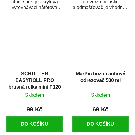
plnič sprej je akrylová
univerzální čistič
vyrovnávací nátěrová
a odmašťovač je vhodný k
hmota určená pro
odmašťování a čištění
vyplnění drobných...
kovových a plastových...
SCHULLER
MarPin bezoplachový
EASYROLL PRO
odrezovač 500 ml
brusná rolka mini P120
Skladem
Skladem
99 Kč
69 Kč
DO KOŠÍKU
DO KOŠÍKU