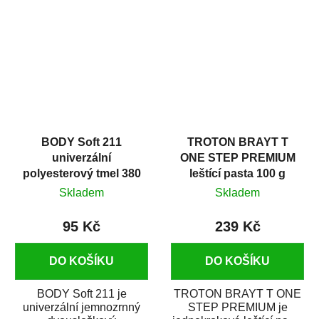
v autoopravárenství
určený především pro...
i v domácí dílně....
BODY Soft 211
TROTON BRAYT T
univerzální
ONE STEP PREMIUM
polyesterový tmel 380
leštící pasta 100 g
g
Skladem
Skladem
95 Kč
239 Kč
DO KOŠÍKU
DO KOŠÍKU
BODY Soft 211 je
TROTON BRAYT T ONE
univerzální jemnozrnný
STEP PREMIUM je