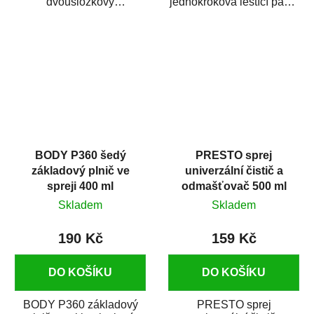
dvousložkový
jednokroková leštící pasta
polyesterový tmel s
nové generace s
dobrými plnícími
obsahem vysoce
schopnostmi. Je...
kvalitního...
BODY P360 šedý
PRESTO sprej
základový plnič ve
univerzální čistič a
spreji 400 ml
odmašťovač 500 ml
Skladem
Skladem
190 Kč
159 Kč
DO KOŠÍKU
DO KOŠÍKU
BODY P360 základový
PRESTO sprej