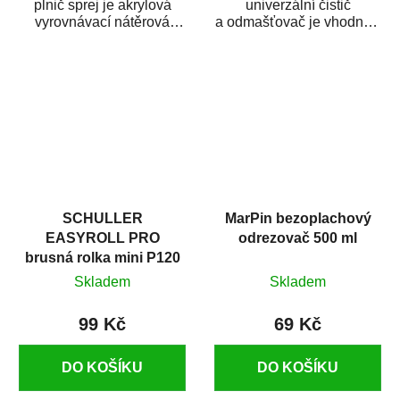
plnič sprej je akrylová
univerzální čistič
vyrovnávací nátěrová
a odmašťovač je vhodný k
hmota určená pro
odmašťování a čištění
vyplnění drobných...
kovových a plastových...
SCHULLER
MarPin bezoplachový
EASYROLL PRO
odrezovač 500 ml
brusná rolka mini P120
Skladem
Skladem
99 Kč
69 Kč
DO KOŠÍKU
DO KOŠÍKU