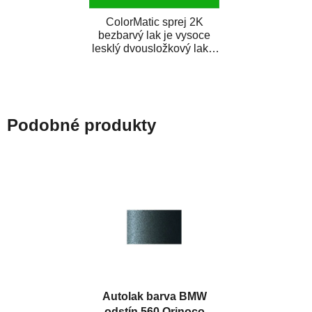
ColorMatic sprej 2K
bezbarvý lak je vysoce
lesklý dvousložkový lak s
tužidlem v spreji. Je
extrémně odolný...
Podobné produkty
Autolak barva BMW
odstín 560 Orinoco