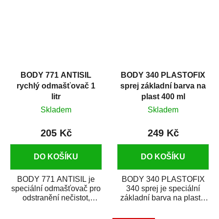
BODY 771 ANTISIL
BODY 340 PLASTOFIX
rychlý odmašťovač 1
sprej základní barva na
litr
plast 400 ml
Skladem
Skladem
205 Kč
249 Kč
DO KOŠÍKU
DO KOŠÍKU
BODY 771 ANTISIL je
BODY 340 PLASTOFIX
speciální odmašťovač pro
340 sprej je speciální
odstranění nečistot,
základní barva na plasty,
silikónu a mastnoty z
která zajistí přilnavost
povrchů před jejich...
vrchních...