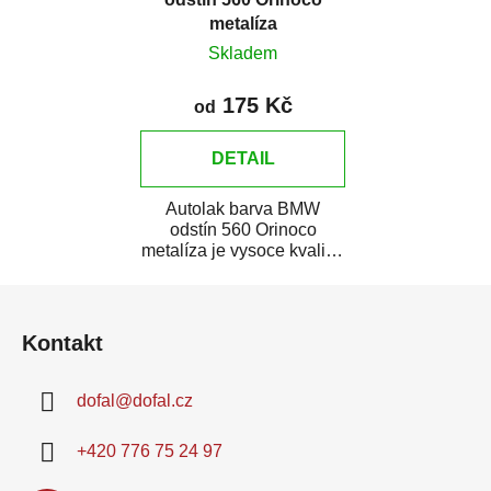
metalíza
Skladem
175 Kč
od
DETAIL
Autolak barva BMW
odstín 560 Orinoco
metalíza je vysoce kvalitní
barva na auto na bodové
Z
opravy, opravy...
á
Kontakt
p
a
dofal
@
dofal.cz
t
í
+420 776 75 24 97