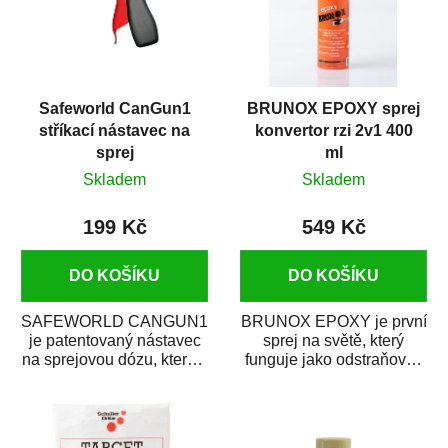
Safeworld CanGun1
BRUNOX EPOXY sprej
stříkací nástavec na
konvertor rzi 2v1 400
sprej
ml
Skladem
Skladem
199 Kč
549 Kč
DO KOŠÍKU
DO KOŠÍKU
SAFEWORLD CANGUN1
BRUNOX EPOXY je první
je patentovaný nástavec
sprej na světě, který
na sprejovou dózu, který ji
funguje jako odstraňovač
promění na profesionální
rzi s epoxidovou
stříkací...
pryskyřicí. Byl...