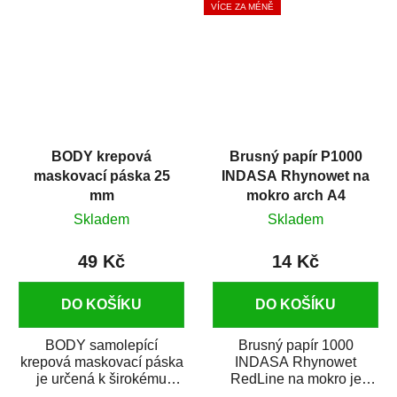
VÍCE ZA MÉNĚ
BODY krepová
Brusný papír P1000
maskovací páska 25
INDASA Rhynowet na
mm
mokro arch A4
Skladem
Skladem
49 Kč
14 Kč
DO KOŠÍKU
DO KOŠÍKU
BODY samolepící
Brusný papír 1000
krepová maskovací páska
INDASA Rhynowet
je určená k širokému
RedLine na mokro je
použití
voděodolný brusný papír