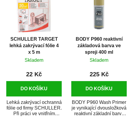
SCHULLER TARGET
BODY P960 reaktivní
lehká zakrývací fólie 4
základová barva ve
x 5 m
spreji 400 ml
Skladem
Skladem
22 Kč
225 Kč
DO KOŠÍKU
DO KOŠÍKU
Lehká zakrývací ochranná
BODY P960 Wash Primer
fólie od firmy SCHULLER.
je vynikající dvousložková
Při práci ve vnitřním
reaktivní základní barva
prostředí chrání před
ve spreji. Je vhodná
zastříkáním...
jako...