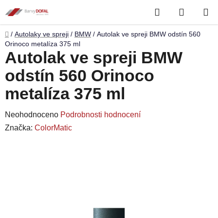
Přejít
Hledat
NÁKUP
na
obsah
KOŠÍK
Domů
/
Autolaky ve spreji
/
BMW
/
Autolak ve spreji BMW odstín 560
Orinoco metalíza 375 ml
Autolak ve spreji BMW
odstín 560 Orinoco
metalíza 375 ml
Průměrné
Neohodnoceno
Podrobnosti hodnocení
hodnocení
Značka:
ColorMatic
produktu
je
0,0
z
5
hvězdiček.