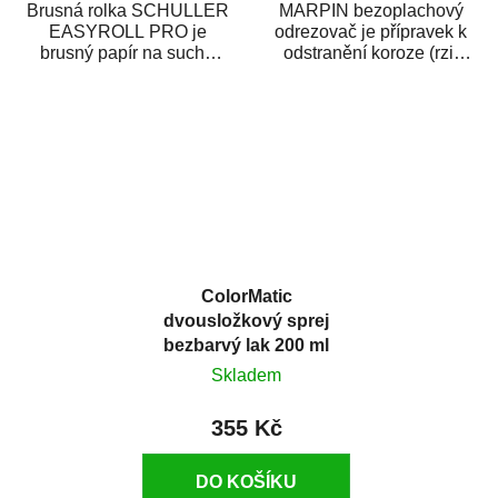
Brusná rolka SCHULLER
MARPIN bezoplachový
EASYROLL PRO je
odrezovač je přípravek k
brusný papír na suché
odstranění koroze (rzi)
broušení dodávaný ve
z kovových předmětů.
formě praktické rolky. Je...
Odrezovač po...
ColorMatic
dvousložkový sprej
bezbarvý lak 200 ml
Skladem
355 Kč
DO KOŠÍKU