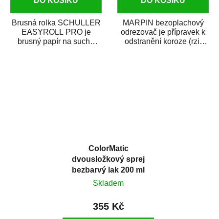
DO KOŠÍKU
DO KOŠÍKU
Brusná rolka SCHULLER
MARPIN bezoplachový
EASYROLL PRO je
odrezovač je přípravek k
brusný papír na suché
odstranění koroze (rzi)
broušení dodávaný ve
z kovových předmětů.
formě praktické rolky. Je...
Odrezovač po...
ColorMatic
dvousložkový sprej
bezbarvý lak 200 ml
Skladem
355 Kč