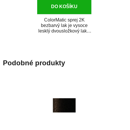
DO KOŠÍKU
ColorMatic sprej 2K
bezbarvý lak je vysoce
lesklý dvousložkový lak s
tužidlem v spreji. Je
extrémně odolný...
Podobné produkty