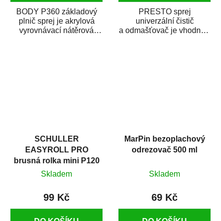
BODY P360 základový
PRESTO sprej
plnič sprej je akrylová
univerzální čistič
vyrovnávací nátěrová
a odmašťovač je vhodný k
hmota určená pro
odmašťování a čištění
vyplnění drobných...
kovových a plastových...
SCHULLER
MarPin bezoplachový
EASYROLL PRO
odrezovač 500 ml
brusná rolka mini P120
Skladem
Skladem
99 Kč
69 Kč