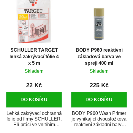
SCHULLER TARGET
BODY P960 reaktivní
lehká zakrývací fólie 4
základová barva ve
x 5 m
spreji 400 ml
Skladem
Skladem
22 Kč
225 Kč
DO KOŠÍKU
DO KOŠÍKU
Lehká zakrývací ochranná
BODY P960 Wash Primer
fólie od firmy SCHULLER.
je vynikající dvousložková
Při práci ve vnitřním
reaktivní základní barva
prostředí chrání před
ve spreji. Je vhodná