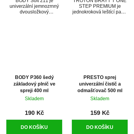
BODY Soft 211 je
TROTON BRAYT T ONE
univerzální jemnozrnný
STEP PREMIUM je
dvousložkový
jednokroková leštící pasta
polyesterový tmel s
nové generace s
dobrými plnícími
obsahem vysoce
schopnostmi. Je...
kvalitního...
BODY P360 šedý
PRESTO sprej
základový plnič ve
univerzální čistič a
spreji 400 ml
odmašťovač 500 ml
Skladem
Skladem
190 Kč
159 Kč
DO KOŠÍKU
DO KOŠÍKU