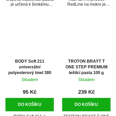
je určená k širokému
RedLine na mokro je
použití
voděodolný brusný papír
v autoopravárenství
určený především pro...
i v domácí dílně....
BODY Soft 211
TROTON BRAYT T
univerzální
ONE STEP PREMIUM
polyesterový tmel 380
leštící pasta 100 g
g
Skladem
Skladem
95 Kč
239 Kč
DO KOŠÍKU
DO KOŠÍKU