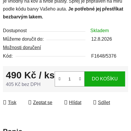
je vhodný na kov a tvrdé plasty. Sprej je připraven na míru
podle kódu barvy Vašeho auta.
Je potřebné jej přestříkat
bezbarvým lakem.
Dostupnost
Skladem
Můžeme doručit do:
12.8.2026
Možnosti doručení
Kód:
F1648/5376
490 Kč
/ ks
DO KOŠÍKU
405 Kč bez DPH
Měrná cena:
Tisk
Zeptat se
Hlídat
Sdílet