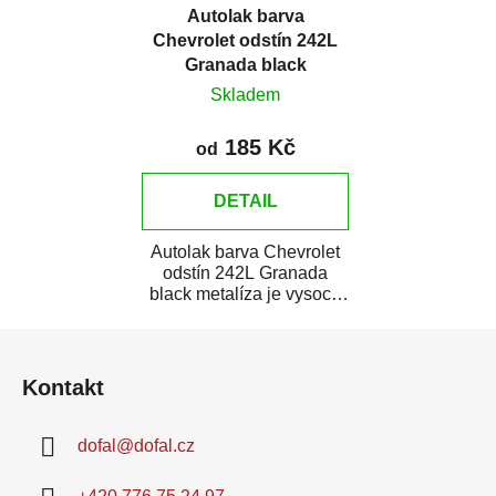
Autolak barva
Chevrolet odstín 242L
Granada black
metalíza
Skladem
185 Kč
od
DETAIL
Autolak barva Chevrolet
odstín 242L Granada
black metalíza je vysoce
kvalitní barva na auto na
Z
bodové...
á
Kontakt
p
a
dofal
@
dofal.cz
t
í