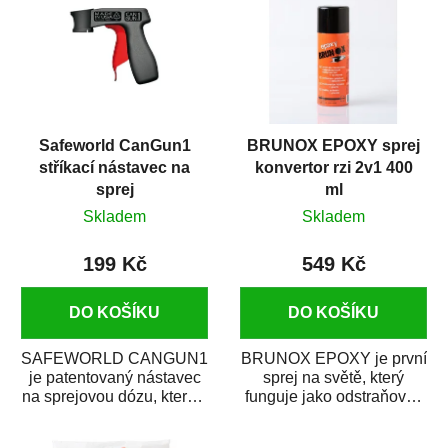
Safeworld CanGun1
BRUNOX EPOXY sprej
stříkací nástavec na
konvertor rzi 2v1 400
sprej
ml
Skladem
Skladem
199 Kč
549 Kč
DO KOŠÍKU
DO KOŠÍKU
SAFEWORLD CANGUN1
BRUNOX EPOXY je první
je patentovaný nástavec
sprej na světě, který
na sprejovou dózu, který ji
funguje jako odstraňovač
promění na profesionální
rzi s epoxidovou
stříkací...
pryskyřicí. Byl...