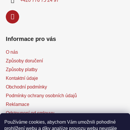
+420 776 75 24 97
Informace pro vás
O nás
Způsoby doručení
Způsoby platby
Kontaktní údaje
Obchodní podmínky
Podmínky ochrany osobních údajů
Reklamace
Odstoupení od smlouvy
Kontaktní formulář
Používáme cookies, abychom Vám umožnili pohodlné
prohlížení webu a díky analýze provozu webu neustále