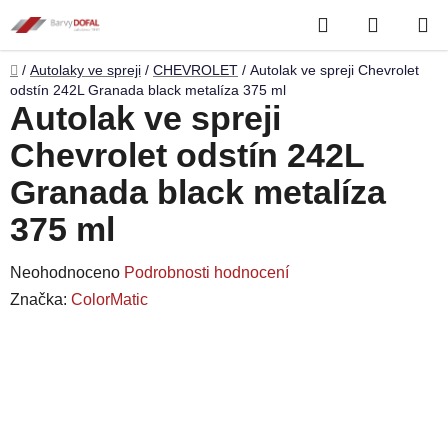
Přejít
Hledat
NÁKUP
na
obsah
KOŠÍK
Domů
/
Autolaky ve spreji
/
CHEVROLET
/
Autolak ve spreji Chevrolet
odstín 242L Granada black metalíza 375 ml
Autolak ve spreji
Chevrolet odstín 242L
Granada black metalíza
375 ml
Průměrné
Neohodnoceno
Podrobnosti hodnocení
hodnocení
Značka:
ColorMatic
produktu
je
0,0
z
5