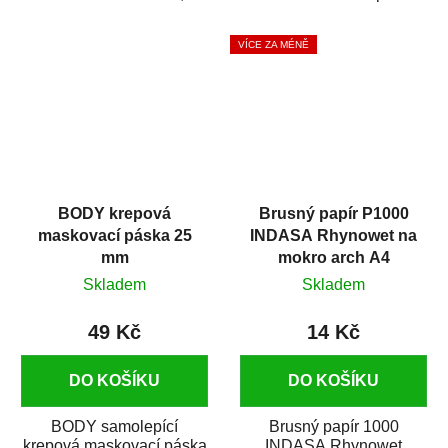
silikónu a mastnoty z
která zajistí přilnavost
povrchů před jejich...
vrchních...
VÍCE ZA MÉNĚ
BODY krepová
Brusný papír P1000
maskovací páska 25
INDASA Rhynowet na
mm
mokro arch A4
Skladem
Skladem
49 Kč
14 Kč
DO KOŠÍKU
DO KOŠÍKU
BODY samolepící
Brusný papír 1000
krepová maskovací páska
INDASA Rhynowet