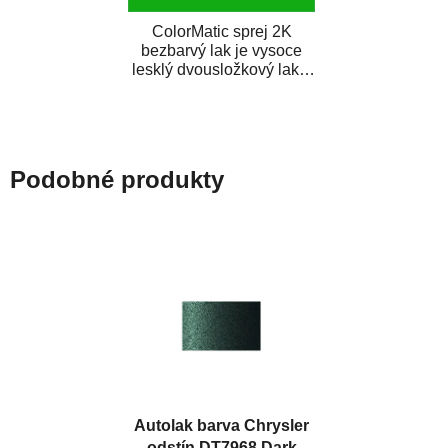
ColorMatic sprej 2K
bezbarvý lak je vysoce
lesklý dvousložkový lak s
tužidlem v spreji. Je
extrémně odolný...
Podobné produkty
Autolak barva Chrysler
odstín DT7968 Dark