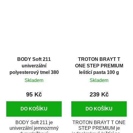
v autoopravárenství
určený především pro...
i v domácí dílně....
BODY Soft 211
TROTON BRAYT T
univerzální
ONE STEP PREMIUM
polyesterový tmel 380
leštící pasta 100 g
g
Skladem
Skladem
95 Kč
239 Kč
DO KOŠÍKU
DO KOŠÍKU
BODY Soft 211 je
TROTON BRAYT T ONE
univerzální jemnozrnný
STEP PREMIUM je