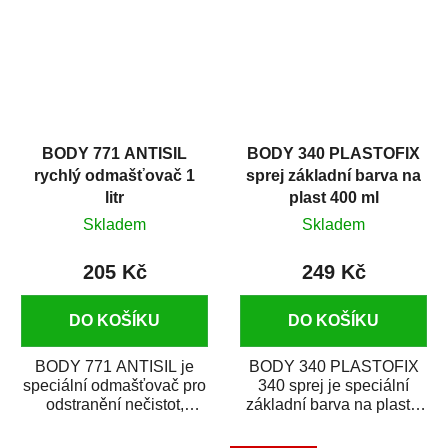
BODY 771 ANTISIL
BODY 340 PLASTOFIX
rychlý odmašťovač 1
sprej základní barva na
litr
plast 400 ml
Skladem
Skladem
205 Kč
249 Kč
DO KOŠÍKU
DO KOŠÍKU
BODY 771 ANTISIL je
BODY 340 PLASTOFIX
speciální odmašťovač pro
340 sprej je speciální
odstranění nečistot,
základní barva na plasty,
silikónu a mastnoty z
která zajistí přilnavost
povrchů před jejich...
vrchních...