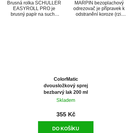
Brusná rolka SCHULLER
MARPIN bezoplachový
EASYROLL PRO je
odrezovač je přípravek k
brusný papír na suché
odstranění koroze (rzi)
broušení dodávaný ve
z kovových předmětů.
formě praktické rolky. Je...
Odrezovač po...
ColorMatic
dvousložkový sprej
bezbarvý lak 200 ml
Skladem
355 Kč
DO KOŠÍKU