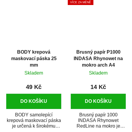
VÍCE ZA MÉNĚ
BODY krepová
Brusný papír P1000
maskovací páska 25
INDASA Rhynowet na
mm
mokro arch A4
Skladem
Skladem
49 Kč
14 Kč
DO KOŠÍKU
DO KOŠÍKU
BODY samolepící
Brusný papír 1000
krepová maskovací páska
INDASA Rhynowet
je určená k širokému
RedLine na mokro je
použití
voděodolný brusný papír