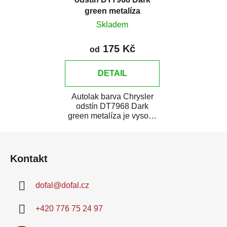
green metalíza
Skladem
175 Kč
od
DETAIL
Autolak barva Chrysler
odstín DT7968 Dark
green metalíza je vysoce
kvalitní barva na auto na
Z
bodové opravy,...
á
Kontakt
p
a
dofal
@
dofal.cz
t
í
+420 776 75 24 97