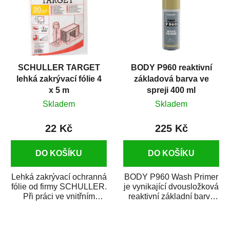
SCHULLER TARGET
BODY P960 reaktivní
lehká zakrývací fólie 4
základová barva ve
x 5 m
spreji 400 ml
Skladem
Skladem
22 Kč
225 Kč
DO KOŠÍKU
DO KOŠÍKU
Lehká zakrývací ochranná
BODY P960 Wash Primer
fólie od firmy SCHULLER.
je vynikající dvousložková
Při práci ve vnitřním
reaktivní základní barva
prostředí chrání před
ve spreji. Je vhodná
zastříkáním...
jako...