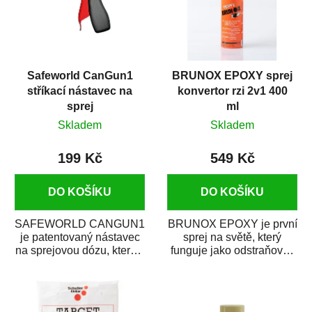
Safeworld CanGun1
BRUNOX EPOXY sprej
stříkací nástavec na
konvertor rzi 2v1 400
sprej
ml
Skladem
Skladem
199 Kč
549 Kč
DO KOŠÍKU
DO KOŠÍKU
SAFEWORLD CANGUN1
BRUNOX EPOXY je první
je patentovaný nástavec
sprej na světě, který
na sprejovou dózu, který ji
funguje jako odstraňovač
promění na profesionální
rzi s epoxidovou
stříkací...
pryskyřicí. Byl...