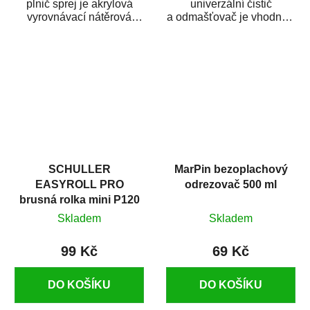
plnič sprej je akrylová
univerzální čistič
vyrovnávací nátěrová
a odmašťovač je vhodný k
hmota určená pro
odmašťování a čištění
vyplnění drobných...
kovových a plastových...
SCHULLER
MarPin bezoplachový
EASYROLL PRO
odrezovač 500 ml
brusná rolka mini P120
Skladem
Skladem
99 Kč
69 Kč
DO KOŠÍKU
DO KOŠÍKU