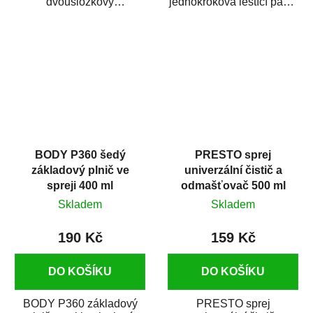
dvousložkový
jednokroková leštící pasta
polyesterový tmel s
nové generace s
dobrými plnícími
obsahem vysoce
schopnostmi. Je...
kvalitního...
BODY P360 šedý
PRESTO sprej
základový plnič ve
univerzální čistič a
spreji 400 ml
odmašťovač 500 ml
Skladem
Skladem
190 Kč
159 Kč
DO KOŠÍKU
DO KOŠÍKU
BODY P360 základový
PRESTO sprej