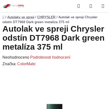
Přejít
Hledat
NÁKUP
na
obsah
KOŠÍK
Domů
/
Autolaky ve spreji
/
CHRYSLER
/
Autolak ve spreji Chrysler
odstín DT7968 Dark green metalíza 375 ml
Autolak ve spreji Chrysler
odstín DT7968 Dark green
metalíza 375 ml
Průměrné
Neohodnoceno
Podrobnosti hodnocení
hodnocení
Značka:
ColorMatic
produktu
je
0,0
z
5
hvězdiček.