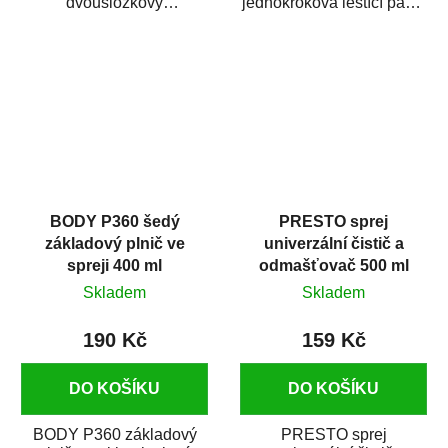
dvousložkový
jednokroková leštící pasta
polyesterový tmel s
nové generace s
dobrými plnícími
obsahem vysoce
schopnostmi. Je...
kvalitního...
BODY P360 šedý
PRESTO sprej
základový plnič ve
univerzální čistič a
spreji 400 ml
odmašťovač 500 ml
Skladem
Skladem
190 Kč
159 Kč
DO KOŠÍKU
DO KOŠÍKU
BODY P360 základový
PRESTO sprej