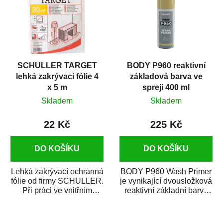
SCHULLER TARGET
BODY P960 reaktivní
lehká zakrývací fólie 4
základová barva ve
x 5 m
spreji 400 ml
Skladem
Skladem
22 Kč
225 Kč
DO KOŠÍKU
DO KOŠÍKU
Lehká zakrývací ochranná
BODY P960 Wash Primer
fólie od firmy SCHULLER.
je vynikající dvousložková
Při práci ve vnitřním
reaktivní základní barva
prostředí chrání před
ve spreji. Je vhodná
zastříkáním...
jako...