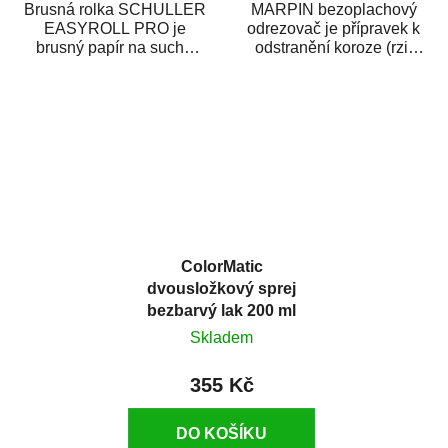
Brusná rolka SCHULLER
MARPIN bezoplachový
EASYROLL PRO je
odrezovač je přípravek k
brusný papír na suché
odstranění koroze (rzi)
broušení dodávaný ve
z kovových předmětů.
formě praktické rolky. Je...
Odrezovač po...
ColorMatic
dvousložkový sprej
bezbarvý lak 200 ml
Skladem
355 Kč
DO KOŠÍKU