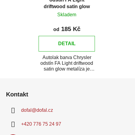
driftwood satin glow
metalíza
Skladem
185 Kč
od
DETAIL
Autolak barva Chrysler
odstín FA Light driftwood
satin glow metalíza je
vysoce kvalitní barva na
Z
auto na...
á
Kontakt
p
a
dofal
@
dofal.cz
t
í
+420 776 75 24 97