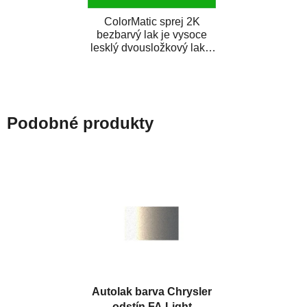
ColorMatic sprej 2K
bezbarvý lak je vysoce
lesklý dvousložkový lak s
tužidlem v spreji. Je
extrémně odolný...
Podobné produkty
Autolak barva Chrysler
odstín FA Light