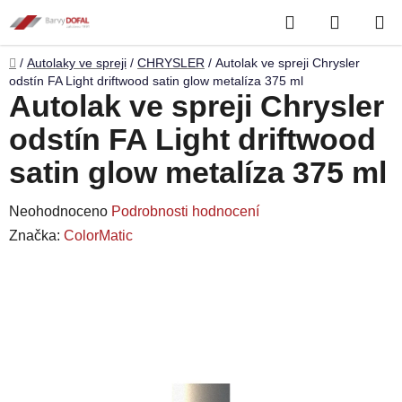
Přejít
Hledat
NÁKUP
na
obsah
KOŠÍK
Domů
/
Autolaky ve spreji
/
CHRYSLER
/
Autolak ve spreji Chrysler
odstín FA Light driftwood satin glow metalíza 375 ml
Autolak ve spreji Chrysler
odstín FA Light driftwood
satin glow metalíza 375 ml
Průměrné
Neohodnoceno
Podrobnosti hodnocení
hodnocení
Značka:
ColorMatic
produktu
je
0,0
z
5
hvězdiček.