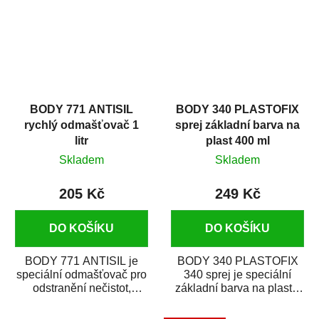
BODY 771 ANTISIL
BODY 340 PLASTOFIX
rychlý odmašťovač 1
sprej základní barva na
litr
plast 400 ml
Skladem
Skladem
205 Kč
249 Kč
DO KOŠÍKU
DO KOŠÍKU
BODY 771 ANTISIL je
BODY 340 PLASTOFIX
speciální odmašťovač pro
340 sprej je speciální
odstranění nečistot,
základní barva na plasty,
silikónu a mastnoty z
která zajistí přilnavost
povrchů před jejich...
vrchních...