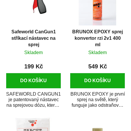
Safeworld CanGun1
BRUNOX EPOXY sprej
stříkací nástavec na
konvertor rzi 2v1 400
sprej
ml
Skladem
Skladem
199 Kč
549 Kč
DO KOŠÍKU
DO KOŠÍKU
SAFEWORLD CANGUN1
BRUNOX EPOXY je první
je patentovaný nástavec
sprej na světě, který
na sprejovou dózu, který ji
funguje jako odstraňovač
promění na profesionální
rzi s epoxidovou
stříkací...
pryskyřicí. Byl...