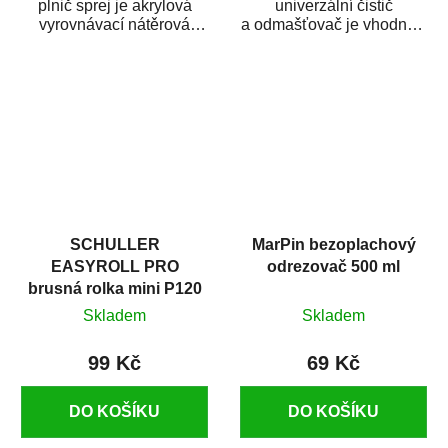
plnič sprej je akrylová
univerzální čistič
vyrovnávací nátěrová
a odmašťovač je vhodný k
hmota určená pro
odmašťování a čištění
vyplnění drobných...
kovových a plastových...
SCHULLER
MarPin bezoplachový
EASYROLL PRO
odrezovač 500 ml
brusná rolka mini P120
Skladem
Skladem
99 Kč
69 Kč
DO KOŠÍKU
DO KOŠÍKU