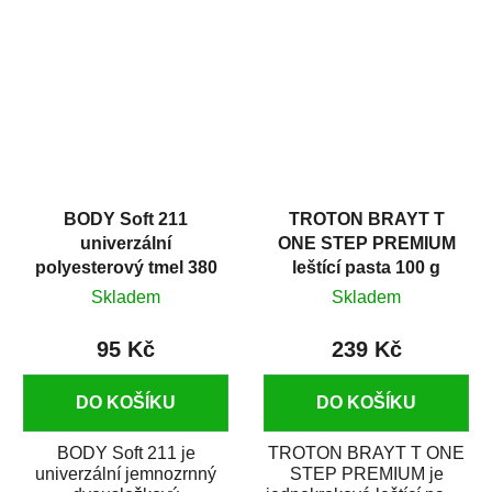
v autoopravárenství
určený především pro...
i v domácí dílně....
BODY Soft 211
TROTON BRAYT T
univerzální
ONE STEP PREMIUM
polyesterový tmel 380
leštící pasta 100 g
g
Skladem
Skladem
95 Kč
239 Kč
DO KOŠÍKU
DO KOŠÍKU
BODY Soft 211 je
TROTON BRAYT T ONE
univerzální jemnozrnný
STEP PREMIUM je