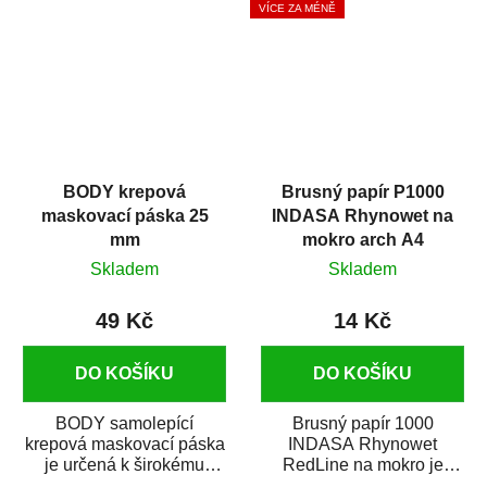
VÍCE ZA MÉNĚ
BODY krepová
Brusný papír P1000
maskovací páska 25
INDASA Rhynowet na
mm
mokro arch A4
Skladem
Skladem
49 Kč
14 Kč
DO KOŠÍKU
DO KOŠÍKU
BODY samolepící
Brusný papír 1000
krepová maskovací páska
INDASA Rhynowet
je určená k širokému
RedLine na mokro je
použití
voděodolný brusný papír